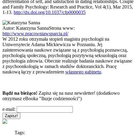
differentiation of self, and satisfaction in dating relationships. Couple
and Family Psychology: Research and Practice, Vol 4(1), Mar 2015,
1-13.
http://dx.doi.org/10.1037/cfp0000035
Autor:
Katarzyna Sanna
Strona www:
http://www.pracowniawsparcia.pl/
W 2012 roku otrzymała stopień magistra psychologii na
Uniwersytecie Adama Mickiewicza w Poznaniu. Jej
zainteresowania naukowe związane są z psychologią poznawczą,
psychologią społeczną, psychologią pozytywną seksuologią oraz
psychologia zdrowia. Obecnie realizuje badania naukowe związane
z psychoonkologią w ramach studiów doktoranckich. Pracę
naukową łączy z prowadzeniem
własnego gabinetu
.
Bądź na bieżąco!
Zapisz się na nasz newsletter! (dodatkowo
otrzymasz eBooka "Iluzje codzienności")
e-mail:
Tags: