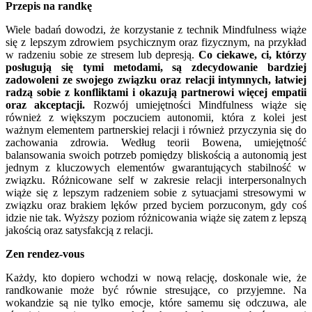
Przepis na randkę
Wiele badań dowodzi, że korzystanie z technik Mindfulness wiąże
się z lepszym zdrowiem psychicznym oraz fizycznym, na przykład
w radzeniu sobie ze stresem lub depresją.
Co ciekawe, ci, którzy
posługują się tymi metodami, są zdecydowanie bardziej
zadowoleni ze swojego związku oraz relacji intymnych, łatwiej
radzą sobie z konfliktami i okazują partnerowi więcej empatii
oraz akceptacji.
Rozwój umiejętności Mindfulness wiąże się
również z większym poczuciem autonomii, która z kolei jest
ważnym elementem partnerskiej relacji i również przyczynia się do
zachowania zdrowia. Według teorii Bowena, umiejętność
balansowania swoich potrzeb pomiędzy bliskością a autonomią jest
jednym z kluczowych elementów gwarantujących stabilność w
związku. Różnicowane self w zakresie relacji interpersonalnych
wiąże się z lepszym radzeniem sobie z sytuacjami stresowymi w
związku oraz brakiem lęków przed byciem porzuconym, gdy coś
idzie nie tak. Wyższy poziom różnicowania wiąże się zatem z lepszą
jakością oraz satysfakcją z relacji.
Zen rendez-vous
Każdy, kto dopiero wchodzi w nową relację, doskonale wie, że
randkowanie może być równie stresujące, co przyjemne. Na
wokandzie są nie tylko emocje, które samemu się odczuwa, ale