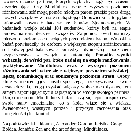
również uczucia partnera, których wybuchy mogą być czasami
dezorientujące. Czy Mindfulness wraz z wyższym poziomem
różnicowania self mogą pomóc młodym parom przejść przez drogę
nowych związków w miarę suchą stopą? Odpowiedzi na to pytanie
próbowali poszukać badacze ze Stanów Zjednoczonych. W
badaniach wzięło udział 104 studentów, którzy byli na etapie
budowania romantycznych związków. Za pomocą kwestionariuszy
mierzono poziom cech będących przedmiotem badań. Wnioski z
badań potwierdziły, że osobom o większym stopniu zróżnicowania
self łatwiej jest balansować pomiędzy intymnością i poczuciem
bezpieczeństwa w związku a autonomią.
Ponadto wyniki
wskazują, że wśród par, które nadal są na etapie randkowania,
praktykowanie Mindfulness wraz z wyższym poziomem
różnicowania self wiąże się z większym poczuciem satysfakcji,
lepszą komunikacją oraz obniżonym poziomem stresu.
Osoby,
które w nieoceniający sposób spostrzegają rzeczywistość i swoje
doświadczenia, mogą uzyskać większy wobec nich dystans, tym
samym zapobiegając byciu zaplątanym w emocje swojego partnera.
Dzięki metodom Mindfulness ludzie uczą się lepiej rozpoznawać
swoje stany emocjonalne, co z kolei wiąże się z większą
świadomością własnych potrzeb i przyczyn zachowania oraz
umiejętnością ich kontroli.
Na podstawie: Khaddouma, Alexander; Gordon, Kristina Coop;
Bolden, Jennifer. Zen and the art of dating: Mindfulness,