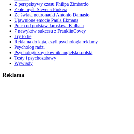
Z perspektywy czasu Philipa Zimbardo
Złote myśli Stevena Pinkera
Ze świata neuronauki Antonio Damasio
Ujawnione emocje Paula Ekmana
Praca od podstaw Jarosława Kulbata
7 nawyków sukcesu z FranklinCovey
Try to lie
Reklama do kąta, czyli psychologia reklamy
Psycholog radzi
Psychologiczny słownik angielsko-polski
Testy i psychozabawy
Wywiady
Reklama