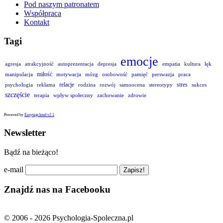
Pod naszym patronatem
Współpraca
Kontakt
Tagi
emocje
agresja
atrakcyjność
autoprezentacja
depresja
empatia
kultura
lęk
miłość
manipulacja
motywacja
mózg
osobowość
pamięć
perswazja
praca
relacje
stres
psychologia
reklama
rodzina
rozwój
samoocena
stereotypy
sukces
szczęście
terapia
wpływ społeczny
zachowanie
zdrowie
Powered by
Easytagcloud v2.1
Newsletter
Bądź na bieżąco!
e-mail
Znajdź nas na Facebooku
© 2006 - 2026 Psychologia-Spoleczna.pl