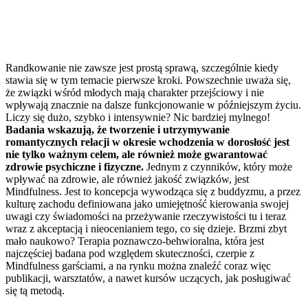
Randkowanie nie zawsze jest prostą sprawą, szczególnie kiedy
stawia się w tym temacie pierwsze kroki. Powszechnie uważa się,
że związki wśród młodych mają charakter przejściowy i nie
wpływają znacznie na dalsze funkcjonowanie w późniejszym życiu.
Liczy się dużo, szybko i intensywnie? Nic bardziej mylnego!
Badania wskazują, że tworzenie i utrzymywanie
romantycznych relacji w okresie wchodzenia w dorosłość jest
nie tylko ważnym celem, ale również może gwarantować
zdrowie psychiczne i fizyczne.
Jednym z czynników, który może
wpływać na zdrowie, ale również jakość związków, jest
Mindfulness. Jest to koncepcja wywodząca się z buddyzmu, a przez
kulturę zachodu definiowana jako umiejętność kierowania swojej
uwagi czy świadomości na przeżywanie rzeczywistości tu i teraz
wraz z akceptacją i nieocenianiem tego, co się dzieje. Brzmi zbyt
mało naukowo? Terapia poznawczo-behwioralna, która jest
najczęściej badana pod względem skuteczności, czerpie z
Mindfulness garściami, a na rynku można znaleźć coraz więc
publikacji, warsztatów, a nawet kursów uczących, jak posługiwać
się tą metodą.