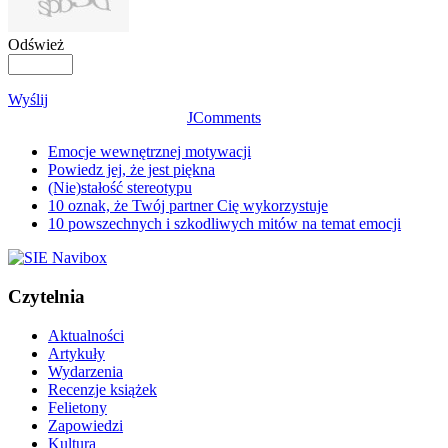
Odśwież
Wyślij
JComments
Emocje wewnętrznej motywacji
Powiedz jej, że jest piękna
(Nie)stałość stereotypu
10 oznak, że Twój partner Cię wykorzystuje
10 powszechnych i szkodliwych mitów na temat emocji
Czytelnia
Aktualności
Artykuły
Wydarzenia
Recenzje książek
Felietony
Zapowiedzi
Kultura