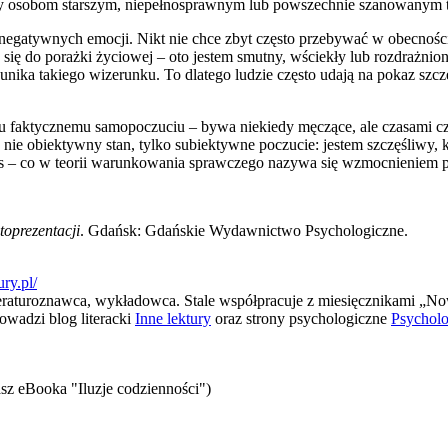
y osobom starszym, niepełnosprawnym lub powszechnie szanowanym ta
 negatywnych emocji. Nikt nie chce zbyt często przebywać w obecności 
ię do porażki życiowej – oto jestem smutny, wściekły lub rozdrażniony
unika takiego wizerunku. To dlatego ludzie często udają na pokaz szcz
faktycznemu samopoczuciu – bywa niekiedy męczące, ale czasami czy
nie obiektywny stan, tylko subiektywne poczucie: jestem szczęśliwy, k
nas – co w teorii warunkowania sprawczego nazywa się wzmocnieniem p
toprezentacji
. Gdańsk: Gdańskie Wydawnictwo Psychologiczne.
ury.pl/
 literaturoznawca, wykładowca. Stale współpracuje z miesięcznikami
wadzi blog literacki
Inne lektury
oraz strony psychologiczne
Psycholo
sz eBooka "Iluzje codzienności")