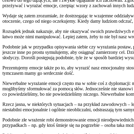
celowo do tego dążących, ale i zwykłe oglądanie ich zachowań. Zgod
przeżywać i wyrażać emocje, czerpiąc wzory z zachowań innych ludzi
Wydaje się zatem zrozumiałe, że dostrzegając te wzajemne oddziaływa
otoczenie, czego od niego oczekujemy. Kiedy damy ludziom odczuć, 
Rozsądek jednak nakazuje, aby nie okazywać swoich prawdziwych em
łatwo może nimi manipulować. Lepiej zatem, żeby to nie był nasz wr
Podobnie jak w przypadku opisywania siebie czy wyrażania postaw, 
jeszcze inne po prostu symulujemy, aby osiągnąć zamierzony cel. Dz
słodyczy. Dorośli postępują podobnie, tyle że w sposób bardziej wys
Prezentujemy emocje także po to, aby wyrazić nasz emocjonalny stosu
tymczasem mamy go serdecznie dość.
Niewerbalne wyrażanie emocji często ma w sobie coś z dyplomacji: n
moglibyśmy sformułować za pomocą słów. Jednocześnie nie stanowi on
co powiedzieliśmy, bo nie powiedzieliśmy niczego. Niewerbalne komu
Rzecz jasna, w niektórych sytuacjach – na przykład zawodowych – lep
niestabilni emocjonalnie i ogólnie nieobliczalni, odstraszają tym 
Podobnie złe wrażenie robi demonstrowanie emocji nieodpowiednich d
przypadkach – np. gdy ktoś śmieje się na pogrzebie – osoba taka mo