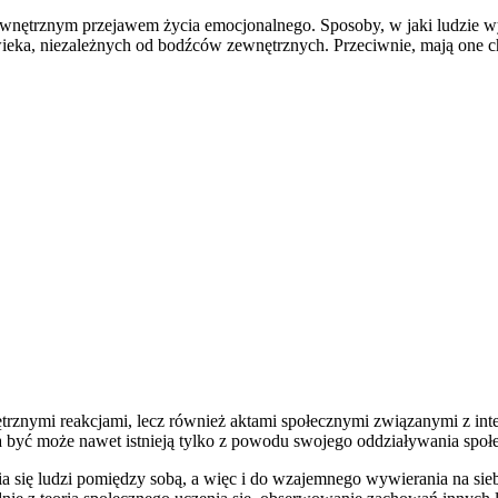
ewnętrznym przejawem życia emocjonalnego. Sposoby, w jaki ludzie wyr
eka, niezależnych od bodźców zewnętrznych. Przeciwnie, mają one ch
ętrznymi reakcjami, lecz również aktami społecznymi związanymi z int
a być może nawet istnieją tylko z powodu swojego oddziaływania społ
się ludzi pomiędzy sobą, a więc i do wzajemnego wywierania na siebi