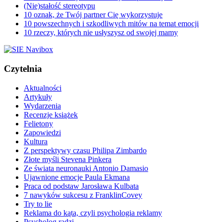
(Nie)stałość stereotypu
10 oznak, że Twój partner Cię wykorzystuje
10 powszechnych i szkodliwych mitów na temat emocji
10 rzeczy, których nie usłyszysz od swojej mamy
Czytelnia
Aktualności
Artykuły
Wydarzenia
Recenzje książek
Felietony
Zapowiedzi
Kultura
Z perspektywy czasu Philipa Zimbardo
Złote myśli Stevena Pinkera
Ze świata neuronauki Antonio Damasio
Ujawnione emocje Paula Ekmana
Praca od podstaw Jarosława Kulbata
7 nawyków sukcesu z FranklinCovey
Try to lie
Reklama do kąta, czyli psychologia reklamy
Psycholog radzi