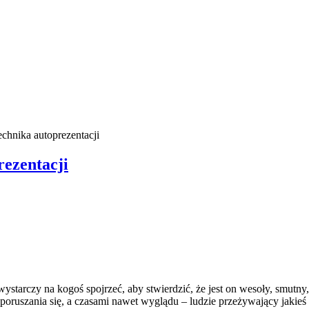
echnika autoprezentacji
rezentacji
tarczy na kogoś spojrzeć, aby stwierdzić, że jest on wesoły, smutn
oruszania się, a czasami nawet wyglądu – ludzie przeżywający jakieś g