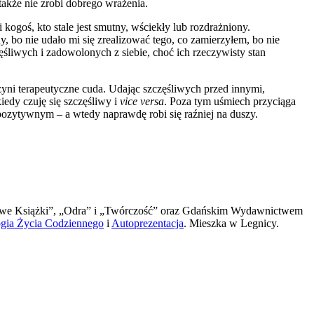
kże nie zrobi dobrego wrażenia.
kogoś, kto stale jest smutny, wściekły lub rozdrażniony.
, bo nie udało mi się zrealizować tego, co zamierzyłem, bo nie
ęśliwych i zadowolonych z siebie, choć ich rzeczywisty stan
ni terapeutyczne cuda. Udając szczęśliwych przed innymi,
iedy czuję się szczęśliwy i
vice versa
. Poza tym uśmiech przyciąga
ozytywnym – a wtedy naprawdę robi się raźniej na duszy.
 „Nowe Książki”, „Odra” i „Twórczość” oraz Gdańskim Wydawnictwem
gia Życia Codziennego
i
Autoprezentacja
. Mieszka w Legnicy.