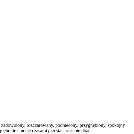
y, zadowolony, rozczarowany, podniecony, przygnębiony, spokojny
łębokie emocje czasami przestają o siebie dbać.