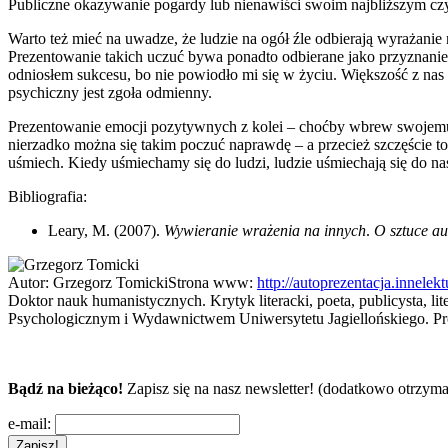
Publiczne okazywanie pogardy lub nienawiści swoim najbliższym cz
Warto też mieć na uwadze, że ludzie na ogół źle odbierają wyrażanie
Prezentowanie takich uczuć bywa ponadto odbierane jako przyznanie s
odniosłem sukcesu, bo nie powiodło mi się w życiu. Większość z nas 
psychiczny jest zgoła odmienny.
Prezentowanie emocji pozytywnych z kolei – choćby wbrew swojemu 
nierzadko można się takim poczuć naprawdę – a przecież szczęście to 
uśmiech. Kiedy uśmiechamy się do ludzi, ludzie uśmiechają się do 
Bibliografia:
Leary, M. (2007).
Wywieranie wrażenia na innych
.
O sztuce au
Autor:
Grzegorz Tomicki
Strona www:
http://autoprezentacja.innelekt
Doktor nauk humanistycznych. Krytyk literacki, poeta, publicysta,
Psychologicznym i Wydawnictwem Uniwersytetu Jagiellońskiego. Pro
Bądź na bieżąco!
Zapisz się na nasz newsletter! (dodatkowo otrzyma
e-mail: