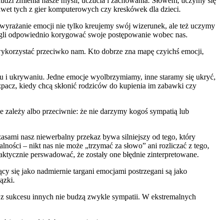
ludzi zmienia nasze myśli, uczucia i zachowania. Słowem, uczymy się
awet tych z gier komputerowych czy kreskówek dla dzieci.
e wyrażanie emocji nie tylko kreujemy swój wizerunek, ale też uczymy
mogli odpowiednio korygować swoje postępowanie wobec nas.
ykorzystać przeciwko nam. Kto dobrze zna mapę czyichś emocji,
u i ukrywaniu. Jedne emocje wyolbrzymiamy, inne staramy się ukryć,
zpacz, kiedy chcą skłonić rodziców do kupienia im zabawki czy
e zależy albo przeciwnie: że nie darzymy kogoś sympatią lub
asami nasz niewerbalny przekaz bywa silniejszy od tego, który
ości – nikt nas nie może „trzymać za słowo” ani rozliczać z tego,
aktycznie perswadować, że zostały one błędnie zinterpretowane.
cy się jako nadmiernie targani emocjami postrzegani są jako
ązki.
ę z sukcesu innych nie budzą zwykle sympatii. W ekstremalnych