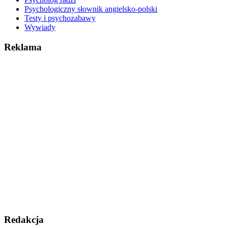
Psychologiczny słownik angielsko-polski
Testy i psychozabawy
Wywiady
Reklama
Redakcja