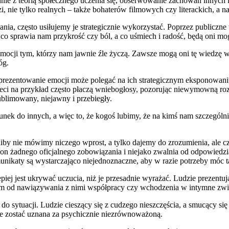
nie z teorią społecznego uczenia się, obserwowanie zachowań innych 
, nie tylko realnych – także bohaterów filmowych czy literackich, a n
nia, często usiłujemy je strategicznie wykorzystać. Poprzez publiczn
co sprawia nam przykrość czy ból, a co uśmiech i radość, będą oni 
ocji tym, którzy nam jawnie źle życzą. Zawsze mogą oni tę wiedzę w
óg.
prezentowanie emocji może polegać na ich strategicznym eksponowani
ieci na przykład często płaczą wniebogłosy, pozorując niewymowną ro
ublimowany, niejawny i przebiegły.
nek do innych, a więc to, że kogoś lubimy, że na kimś nam szczególni
iby nie mówimy niczego wprost, a tylko dajemy do zrozumienia, ale cz
 żadnego oficjalnego zobowiązania i niejako zwalnia od odpowiedzialn
nikaty są wystarczająco niejednoznaczne, aby w razie potrzeby móc t
iej jest ukrywać uczucia, niż je przesadnie wyrażać. Ludzie prezentują
samym od nawiązywania z nimi współpracy czy wchodzenia w intymne zwi
o sytuacji. Ludzie cieszący się z cudzego nieszczęścia, a smucący si
że zostać uznana za psychicznie niezrównoważoną.