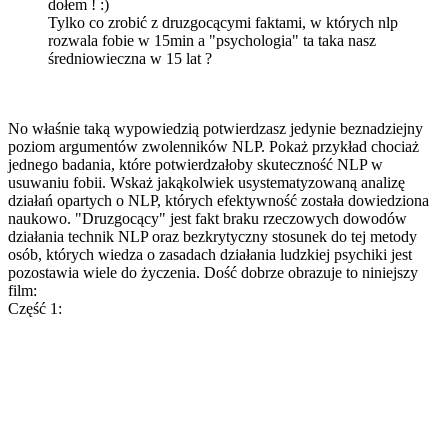
dołem ! :)
Tylko co zrobić z druzgocącymi faktami, w których nlp
rozwala fobie w 15min a "psychologia" ta taka nasz
średniowieczna w 15 lat ?
No właśnie taką wypowiedzią potwierdzasz jedynie beznadziejny
poziom argumentów zwolenników NLP. Pokaż przykład chociaż
jednego badania, które potwierdzałoby skuteczność NLP w
usuwaniu fobii. Wskaż jakąkolwiek usystematyzowan
ą analizę
działań opartych o NLP, których efektywność została dowiedziona
naukowo. "Druzgocący" jest fakt braku rzeczowych dowodów
działania technik NLP oraz bezkrytyczny stosunek do tej metody
osób, których wiedza o zasadach działania ludzkiej psychiki jest
pozostawia wiele do życzenia. Dość dobrze obrazuje to niniejszy
film:
Część 1: