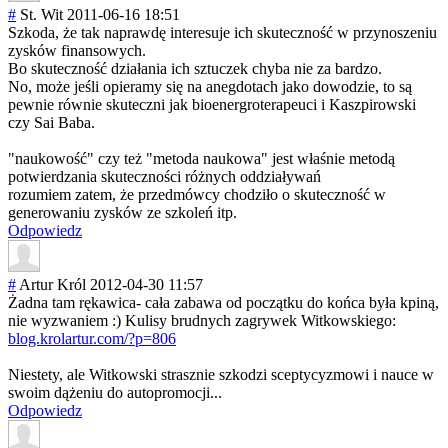
#
St. Wit
2011-06-16 18:51
Szkoda, że tak naprawdę interesuje ich skuteczność w przynoszeniu
zysków finansowych.
Bo skuteczność działania ich sztuczek chyba nie za bardzo.
No, może jeśli opieramy się na anegdotach jako dowodzie, to są
pewnie równie skuteczni jak bioenergroterap
euci i Kaszpirowski
czy Sai Baba.
"naukowość" czy też "metoda naukowa" jest właśnie metodą
potwierdzania skuteczności różnych oddziaływań
rozumiem zatem, że przedmówcy chodziło o skuteczność w
generowaniu zysków ze szkoleń itp.
Odpowiedz
#
Artur Król
2012-04-30 11:57
Żadna tam rękawica- cała zabawa od początku do końca była kpiną,
nie wyzwaniem :) Kulisy brudnych zagrywek Witkowskiego:
blog.krolartur.com/?p=806
Niestety, ale Witkowski strasznie szkodzi sceptycyzmowi i nauce w
swoim dążeniu do autopromocji...
Odpowiedz