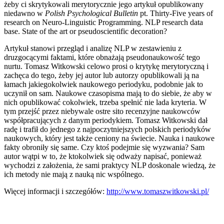
żeby ci skrytykowali merytorycznie jego artykuł opublikowany
niedawno w
Polish Psychological Bulletin
pt. Thirty-Five years of
research on Neuro-Linguistic Programming. NLP research data
base. State of the art or pseudoscientific decoration?
Artykuł stanowi przegląd i analizę NLP w zestawieniu z
druzgocącymi faktami, które obnażają pseudonaukowość tego
nurtu. Tomasz Witkowski celowo prosi o krytykę merytoryczną i
zachęca do tego, żeby jej autor lub autorzy opublikowali ją na
łamach jakiegokolwiek naukowego periodyku, podobnie jak to
uczynił on sam. Naukowe czasopisma mają to do siebie, że aby w
nich opublikować cokolwiek, trzeba spełnić nie lada kryteria. W
tym przejść przez niebywale ostre sito recenzyjne naukowców
współpracujących z danym periodykiem. Tomasz Witkowski dał
radę i trafił do jednego z najpoczytniejszych polskich periodyków
naukowych, który jest także ceniony na świecie. Nauka i naukowe
fakty obroniły się same. Czy ktoś podejmie się wyzwania? Sam
autor wątpi w to, że ktokolwiek się odważy napisać, ponieważ
wychodzi z założenia, że sami praktycy NLP doskonale wiedzą, że
ich metody nie mają z nauką nic wspólnego.
Więcej informacji i szczegółów:
http://www.tomaszwitkowski.pl/