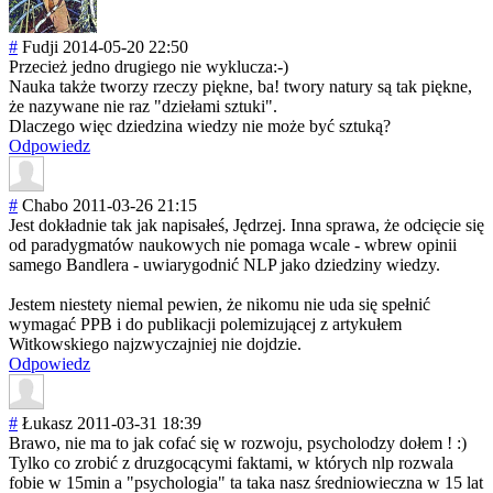
#
Fudji
2014-05-20 22:50
Przecież jedno drugiego nie wyklucza:-)
Nauka także tworzy rzeczy piękne, ba! twory natury są tak piękne,
że nazywane nie raz "dziełami sztuki".
Dlaczego więc dziedzina wiedzy nie może być sztuką?
Odpowiedz
#
Chabo
2011-03-26 21:15
Jest dokładnie tak jak napisałeś, Jędrzej. Inna sprawa, że odcięcie się
od paradygmatów naukowych nie pomaga wcale - wbrew opinii
samego Bandlera - uwiarygodnić NLP jako dziedziny wiedzy.
Jestem niestety niemal pewien, że nikomu nie uda się spełnić
wymagać PPB i do publikacji polemizującej z artykułem
Witkowskiego najzwyczajniej nie dojdzie.
Odpowiedz
#
Łukasz
2011-03-31 18:39
Brawo, nie ma to jak cofać się w rozwoju, psycholodzy dołem ! :)
Tylko co zrobić z druzgocącymi faktami, w których nlp rozwala
fobie w 15min a "psychologia" ta taka nasz średniowieczna w 15 lat