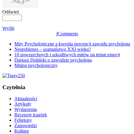
Odśwież
Wyślij
JComments
Mity Psychologiczne a kwestia percepcji zawodu psychologa
Neurobiznes – szamaństwo XXI wieku?
10 powszechnych i szkodliwych mitów na temat emocji
Dariusz Doliński o zawodzie psychologa
Miting psychologiczny
Czytelnia
Aktualności
Artykuły
Wydarzenia
Recenzje książek
Felietony
Zapowiedzi
Kultura