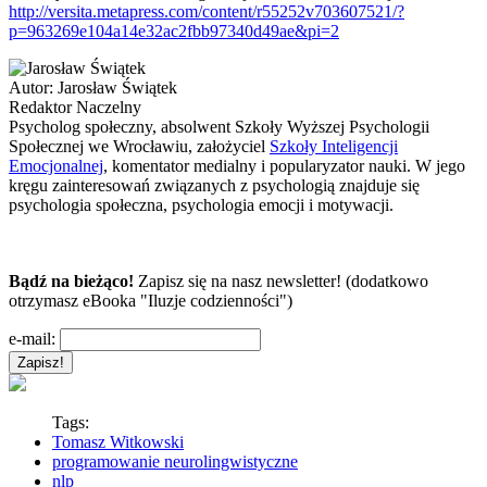
http://versita.metapress.com/content/r55252v703607521/?
p=963269e104a14e32ac2fbb97340d49ae&pi=2
Autor:
Jarosław Świątek
Redaktor Naczelny
Psycholog społeczny, absolwent Szkoły Wyższej Psychologii
Społecznej we Wrocławiu, założyciel
Szkoły Inteligencji
Emocjonalnej
, komentator medialny i popularyzator nauki. W jego
kręgu zainteresowań związanych z psychologią znajduje się
psychologia społeczna, psychologia emocji i motywacji.
Bądź na bieżąco!
Zapisz się na nasz newsletter! (dodatkowo
otrzymasz eBooka "Iluzje codzienności")
e-mail:
Tags:
Tomasz Witkowski
programowanie neurolingwistyczne
nlp