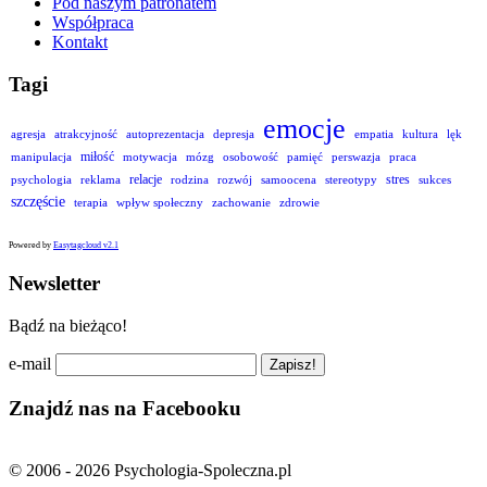
Pod naszym patronatem
Współpraca
Kontakt
Tagi
emocje
agresja
atrakcyjność
autoprezentacja
depresja
empatia
kultura
lęk
miłość
manipulacja
motywacja
mózg
osobowość
pamięć
perswazja
praca
relacje
stres
psychologia
reklama
rodzina
rozwój
samoocena
stereotypy
sukces
szczęście
terapia
wpływ społeczny
zachowanie
zdrowie
Powered by
Easytagcloud v2.1
Newsletter
Bądź na bieżąco!
e-mail
Znajdź nas na Facebooku
© 2006 - 2026 Psychologia-Spoleczna.pl