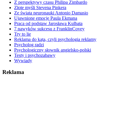
Z perspektywy czasu Philipa Zimbardo
Złote myśli Stevena Pinkera
Ze świata neuronauki Antonio Damasio
Ujawnione emocje Paula Ekmana
Praca od podstaw Jarosława Kulbata
7 nawyków sukcesu z FranklinCovey
Try to lie
Reklama do kąta, czyli psychologia reklamy
Psycholog radzi
Psychologiczny słownik angielsko-polski
Testy i psychozabawy
Wywiady
Reklama