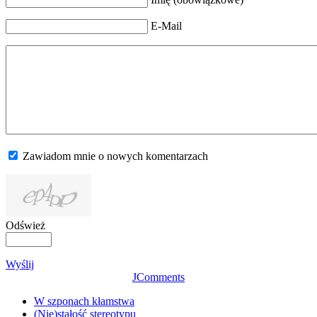
E-Mail
Zawiadom mnie o nowych komentarzach
Odśwież
Wyślij
JComments
W szponach kłamstwa
(Nie)stałość stereotypu