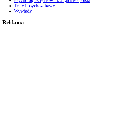
Psychologiczny słownik angielsko-polski
Testy i psychozabawy
Wywiady
Reklama