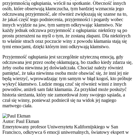
przyjemnością ogłupiania, wrócił na spotkanie. Obecność innych
osób, które obserwują kłamczucha, tym bardziej wzmacnia jego
odczuwaną przyjemność, ale również zwiększają się szanse na to,
że jakaś część tego podniecenia, przyjemności i pogardy wobec
innych wyjdzie na jaw, tym samym odkrywając kłamstwo. Nie
każdy jednak odczuwa przyjemność z ogłupiania: niektórzy są po
prostu przerażeni na myśl o tym, że zostaną złapani. Dla niektórych
to właśnie strach oraz poczucie winy z powodu kłamania stają się
tymi emocjami, dzięki którym inni odkrywają kłamstwo.
Przyjemność ogłupiania jest szczególnie użyteczną emocją, gdy
odczuwana jest przez osobę okłamującą, bo rzadko kiedy zdarza się,
żeby osoba niewinna jej doświadczała. Chociaż należy również
pamiętać, że taka niewinna osoba może obawiać się, że inni jej nie
będą wierzyć, wprowadzając tym samym w błąd kogoś, kto próbuje
wykryć kłamstwo. Ludzie mogą czuć się również winni z innych
powodów, aniżeli sam fakt kłamania. Za przykład może posłużyć
historia sierżanta, który nie zamordował żony swojego sąsiada, a
czuł się winny, ponieważ podniecił się na widok jej nagiego
martwego ciała.
Autor:
Paul Ekman
Emerytowany profesor Uniwersytetu Kalifornijskiego w San
Francisco, odkrywca 6 emocji uniwersalnych, światowy ekspert w