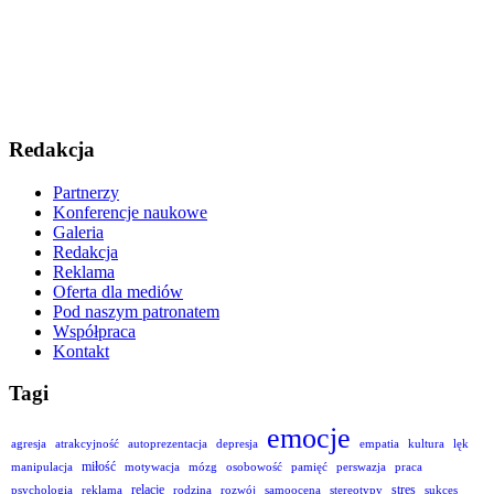
Redakcja
Partnerzy
Konferencje naukowe
Galeria
Redakcja
Reklama
Oferta dla mediów
Pod naszym patronatem
Współpraca
Kontakt
Tagi
emocje
agresja
atrakcyjność
autoprezentacja
depresja
empatia
kultura
lęk
miłość
manipulacja
motywacja
mózg
osobowość
pamięć
perswazja
praca
relacje
stres
psychologia
reklama
rodzina
rozwój
samoocena
stereotypy
sukces