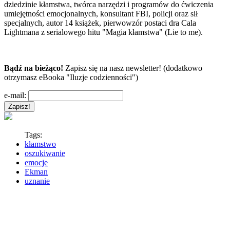
dziedzinie kłamstwa, twórca narzędzi i programów do ćwiczenia
umiejętności emocjonalnych, konsultant FBI, policji oraz sił
specjalnych, autor 14 książek, pierwowzór postaci dra Cala
Lightmana z serialowego hitu "Magia kłamstwa" (Lie to me).
Bądź na bieżąco!
Zapisz się na nasz newsletter! (dodatkowo
otrzymasz eBooka "Iluzje codzienności")
e-mail:
Tags:
kłamstwo
oszukiwanie
emocje
Ekman
uznanie