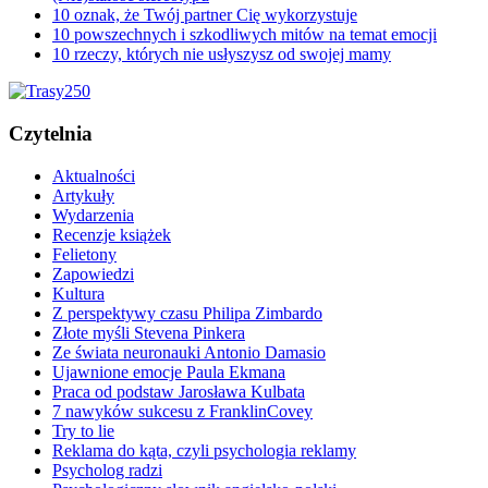
10 oznak, że Twój partner Cię wykorzystuje
10 powszechnych i szkodliwych mitów na temat emocji
10 rzeczy, których nie usłyszysz od swojej mamy
Czytelnia
Aktualności
Artykuły
Wydarzenia
Recenzje książek
Felietony
Zapowiedzi
Kultura
Z perspektywy czasu Philipa Zimbardo
Złote myśli Stevena Pinkera
Ze świata neuronauki Antonio Damasio
Ujawnione emocje Paula Ekmana
Praca od podstaw Jarosława Kulbata
7 nawyków sukcesu z FranklinCovey
Try to lie
Reklama do kąta, czyli psychologia reklamy
Psycholog radzi