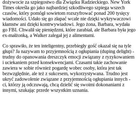
dożywocie za szpiegostwo dla Związku Radzieckiego. New York
Times określa go jako najbardziej szkodliwego szpiega wszech
czasów, który pomógł sowietom rozszyfrować ponad 200 tysięcy
wiadomości. Udało się go złapać wcale nie dzięki wykrywaczowi
kłamstw ani dzięki kontrwywiadowi. Jego żona, Barbara, wydała
go FBI. Chwalił się pieniędzmi, które zarabiał, ale Barbara była jego
ex-małżonką, a Walker zalegał jej z alimentami.
Co sprawiło, że ten inteligentny, przebiegły gość okazał się na tyle
głupi? Ja nazywam to przyjemnością z ogłupiania (duping delight) -
trudny do opanowania dreszczyk emocji związany z ryzykowaniem
i uciekaniem przed konsekwencjami. Czasami takie zachowanie
zawiera w sobie również pogardę wobec osoby, która jest tak
bezwzględnie, ale też z sukcesem, wykorzystywana. Trudno jest
ukryć zadowolenie związane z przyjemnością ogłupiania innych -
ci, którzy ją odczuwają, chcą dzielić się swoimi dokonaniami z
innymi, szukając przede wszystkim uznania.