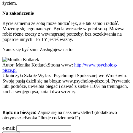
życiem.
Na zakończenie
Bycie samemu ze sobą może budzić lęk, ale tak samo i radość.
Możemy się tego nauczyć. Bycia wreszcie w pełni sobą. Możesz
robić różne rzeczy z wewnętrznej potrzeby, bez oczekiwania na
poparcie innych. To TY jesteś ważny.
Naucz się być sam. Zasługujesz na to.
Autor:
Monika Kotlarek
Strona www:
http://www.psycholog-
pisze.pl
Ukończyła Szkołę Wyższą Psychologii Społecznej we Wrocławiu.
Swoją pasją dzieli się na blogu: www.psycholog-pisze.pl. Prywatnie
lubi podróże, uwielbia biegać i dawać z siebie 110% na treningach,
kocha swojego psa, kota i dwa szczury.
Bądź na bieżąco!
Zapisz się na nasz newsletter! (dodatkowo
otrzymasz eBooka "Iluzje codzienności")
e-mail: