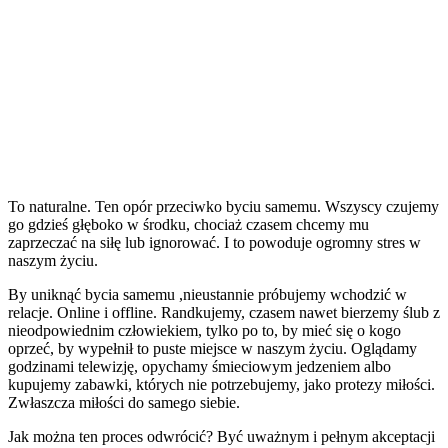
To naturalne. Ten opór przeciwko byciu samemu. Wszyscy czujemy
go gdzieś głęboko w środku, chociaż czasem chcemy mu
zaprzeczać na siłę lub ignorować. I to powoduje ogromny stres w
naszym życiu.
By uniknąć bycia samemu ,nieustannie próbujemy wchodzić w
relacje. Online i offline. Randkujemy, czasem nawet bierzemy ślub z
nieodpowiednim człowiekiem, tylko po to, by mieć się o kogo
oprzeć, by wypełnił to puste miejsce w naszym życiu. Oglądamy
godzinami telewizję, opychamy śmieciowym jedzeniem albo
kupujemy zabawki, których nie potrzebujemy, jako protezy miłości.
Zwłaszcza miłości do samego siebie.
Jak można ten proces odwrócić? Być uważnym i pełnym akceptacji