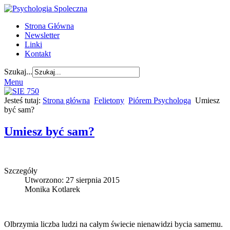
Strona Główna
Newsletter
Linki
Kontakt
Szukaj...
Menu
Jesteś tutaj:
Strona główna
Felietony
Piórem Psychologa
Umiesz
być sam?
Umiesz być sam?
Szczegóły
Utworzono: 27 sierpnia 2015
Monika Kotlarek
Olbrzymia liczba ludzi na całym świecie nienawidzi bycia samemu.