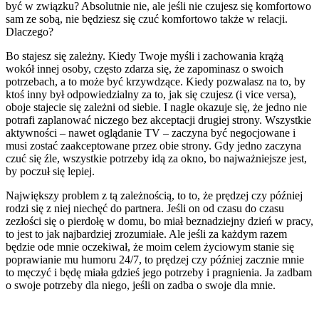
być w związku? Absolutnie nie, ale jeśli nie czujesz się komfortowo
sam ze sobą, nie będziesz się czuć komfortowo także w relacji.
Dlaczego?
Bo stajesz się zależny. Kiedy Twoje myśli i zachowania krążą
wokół innej osoby, często zdarza się, że zapominasz o swoich
potrzebach, a to może być krzywdzące. Kiedy pozwalasz na to, by
ktoś inny był odpowiedzialny za to, jak się czujesz (i vice versa),
oboje stajecie się zależni od siebie. I nagle okazuje się, że jedno nie
potrafi zaplanować niczego bez akceptacji drugiej strony. Wszystkie
aktywności – nawet oglądanie TV – zaczyna być negocjowane i
musi zostać zaakceptowane przez obie strony. Gdy jedno zaczyna
czuć się źle, wszystkie potrzeby idą za okno, bo najważniejsze jest,
by poczuł się lepiej.
Największy problem z tą zależnością, to to, że prędzej czy później
rodzi się z niej niechęć do partnera. Jeśli on od czasu do czasu
zezłości się o pierdołę w domu, bo miał beznadziejny dzień w pracy,
to jest to jak najbardziej zrozumiałe. Ale jeśli za każdym razem
będzie ode mnie oczekiwał, że moim celem życiowym stanie się
poprawianie mu humoru 24/7, to prędzej czy później zacznie mnie
to męczyć i będę miała gdzieś jego potrzeby i pragnienia. Ja zadbam
o swoje potrzeby dla niego, jeśli on zadba o swoje dla mnie.