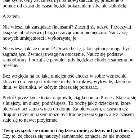
całe życie. Gdy zaczniesz być samowystarczalny, proszenie o
pomoc od czasu do czasu będzie pokazaniem siły, nie słabością.
A zatem.
Nie wiesz, jak zarządzać finansami? Zacznij się uczyć. Przeczytaj
książkę lub obserwuj blogi o zarządzaniu pieniędzmi. Naucz się
nowych umiejętności i wykorzystaj je.
Nie wiesz, jak się chronić? Dowiedz się, jakie sytuacje mogą być
zagrażające. Zwracaj uwagę na otoczenie. Naucz się podstaw
samoobrony. Poczuj się pewniej, gdy będziesz chodzić samemu po
mieście.
Bez względu na to, jaką umiejętność chcesz w sobie wzmocnić,
kluczem do tego jest robienie małych kroków, wytrwale, dzień po
dniu, w kierunku, w którym chcesz się poruszać.
Podróż przez życie to tak naprawdę ciągła nauka. Proces. Stajesz się
silniejszy, im dłużej podróżujesz. To trochę jak z dzieckiem, które
pierwszy raz samo wraca do domu. Za pierwszym, a czasem też
drugim i trzecim razem może być trochę przerażająco, ale z czasem
staje się to nawet przyjemne.
Twój związek się umocni i będziesz mniej zależny od partnera.
Czy to, że chcesz się nauczyć samotności oznacza, że nie możesz