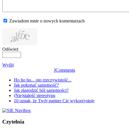
Zawiadom mnie o nowych komentarzach
Odśwież
Wyślij
JComments
Ho ho ho... oto rzeczywistość...
Jak pokonać samotność?
Jak złagodzić ból samotności?
(Nie)stałość stereotypu
10 oznak, że Twój partner Cię wykorzystuje
Czytelnia