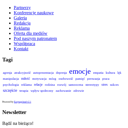
Partnerzy
Konferencje naukowe
Galeria
Redakcja
Reklama
Oferta dla mediów
Pod naszym patronatem
Współpraca
Kontakt
Tagi
emocje
agresja
atrakcyjność
autoprezentacja
depresja
empatia
kultura
lęk
miłość
manipulacja
motywacja
mózg
osobowość
pamięć
perswazja
praca
relacje
stres
psychologia
reklama
rodzina
rozwój
samoocena
stereotypy
sukces
szczęście
terapia
wpływ społeczny
zachowanie
zdrowie
Powered by
Easytagcloud v2.1
Newsletter
Bądź na bieżąco!