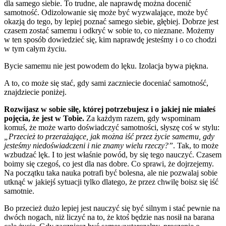
dla samego siebie. To trudne, ale naprawdę można docenić
samotność. Odizolowanie się może być wyzwalające, może być
okazją do tego, by lepiej poznać samego siebie, głębiej. Dobrze jest
czasem zostać samemu i odkryć w sobie to, co nieznane. Możemy
w ten sposób dowiedzieć się, kim naprawdę jesteśmy i o co chodzi
w tym całym życiu.
Bycie samemu nie jest powodem do lęku. Izolacja bywa piękna.
A to, co może się stać, gdy sami zaczniecie doceniać samotność,
znajdziecie poniżej.
Rozwijasz w sobie siłę, której potrzebujesz i o jakiej nie miałeś
pojęcia, że jest w Tobie.
Za każdym razem, gdy wspominam
komuś, że może warto doświadczyć samotności, słyszę coś w stylu:
„Przecież to przerażające, jak można iść przez życie samemu, gdy
jesteśmy niedoświadczeni i nie znamy wielu rzeczy?”
. Tak, to może
wzbudzać lęk. I to jest właśnie powód, by się tego nauczyć. Czasem
boimy się czegoś, co jest dla nas dobre. Co sprawi, że dojrzejemy.
Na początku taka nauka potrafi być bolesna, ale nie pozwalaj sobie
utknąć w jakiejś sytuacji tylko dlatego, że przez chwilę boisz się iść
samotnie.
Bo przecież dużo lepiej jest nauczyć się być silnym i stać pewnie na
dwóch nogach, niż liczyć na to, że ktoś będzie nas nosił na barana