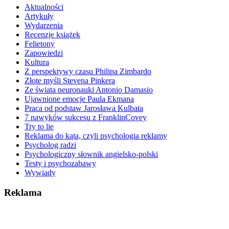
Aktualności
Artykuły
Wydarzenia
Recenzje książek
Felietony
Zapowiedzi
Kultura
Z perspektywy czasu Philipa Zimbardo
Złote myśli Stevena Pinkera
Ze świata neuronauki Antonio Damasio
Ujawnione emocje Paula Ekmana
Praca od podstaw Jarosława Kulbata
7 nawyków sukcesu z FranklinCovey
Try to lie
Reklama do kąta, czyli psychologia reklamy
Psycholog radzi
Psychologiczny słownik angielsko-polski
Testy i psychozabawy
Wywiady
Reklama