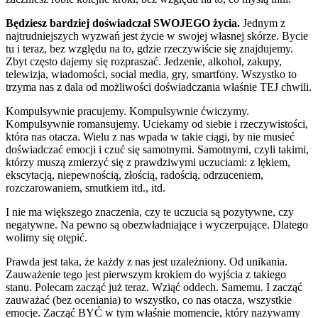
Będziesz bardziej doświadczał SWOJEGO życia.
Jednym z
najtrudniejszych wyzwań jest życie w swojej własnej skórze. Bycie
tu i teraz, bez względu na to, gdzie rzeczywiście się znajdujemy.
Zbyt często dajemy się rozpraszać. Jedzenie, alkohol, zakupy,
telewizja, wiadomości, social media, gry, smartfony. Wszystko to
trzyma nas z dala od możliwości doświadczania właśnie TEJ chwili.
Kompulsywnie pracujemy. Kompulsywnie ćwiczymy.
Kompulsywnie romansujemy. Uciekamy od siebie i rzeczywistości,
która nas otacza. Wielu z nas wpada w takie ciągi, by nie musieć
doświadczać emocji i czuć się samotnymi. Samotnymi, czyli takimi,
którzy muszą zmierzyć się z prawdziwymi uczuciami: z lękiem,
ekscytacją, niepewnością, złością, radością, odrzuceniem,
rozczarowaniem, smutkiem itd., itd.
I nie ma większego znaczenia, czy te uczucia są pozytywne, czy
negatywne. Na pewno są obezwładniające i wyczerpujące. Dlatego
wolimy się otępić.
Prawda jest taka, że każdy z nas jest uzależniony. Od unikania.
Zauważenie tego jest pierwszym krokiem do wyjścia z takiego
stanu. Polecam zacząć już teraz. Wziąć oddech. Samemu. I zacząć
zauważać (bez oceniania) to wszystko, co nas otacza, wszystkie
emocje. Zacząć BYĆ w tym właśnie momencie, który nazywamy