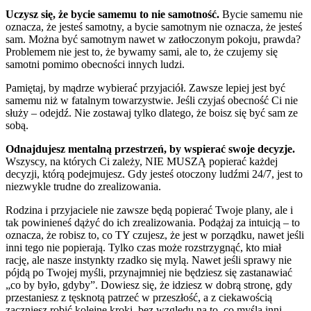
Uczysz się, że bycie samemu to nie samotność.
Bycie samemu nie
oznacza, że jesteś samotny, a bycie samotnym nie oznacza, że jesteś
sam. Można być samotnym nawet w zatłoczonym pokoju, prawda?
Problemem nie jest to, że bywamy sami, ale to, że czujemy się
samotni pomimo obecności innych ludzi.
Pamiętaj, by mądrze wybierać przyjaciół. Zawsze lepiej jest być
samemu niż w fatalnym towarzystwie. Jeśli czyjaś obecność Ci nie
służy – odejdź. Nie zostawaj tylko dlatego, że boisz się być sam ze
sobą.
Odnajdujesz mentalną przestrzeń, by wspierać swoje decyzje.
Wszyscy, na których Ci zależy, NIE MUSZĄ popierać każdej
decyzji, którą podejmujesz. Gdy jesteś otoczony ludźmi 24/7, jest to
niezwykle trudne do zrealizowania.
Rodzina i przyjaciele nie zawsze będą popierać Twoje plany, ale i
tak powinieneś dążyć do ich zrealizowania. Podążaj za intuicją – to
oznacza, że robisz to, co TY czujesz, że jest w porządku, nawet jeśli
inni tego nie popierają. Tylko czas może rozstrzygnąć, kto miał
rację, ale nasze instynkty rzadko się mylą. Nawet jeśli sprawy nie
pójdą po Twojej myśli, przynajmniej nie będziesz się zastanawiać
„co by było, gdyby”. Dowiesz się, że idziesz w dobrą stronę, gdy
przestaniesz z tęsknotą patrzeć w przeszłość, a z ciekawością
zaczniesz robić kolejne kroki, bez względu na to, co myślą inni.