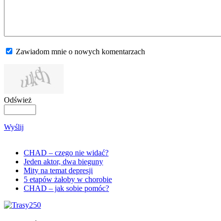
Zawiadom mnie o nowych komentarzach
Odśwież
Wyślij
CHAD – czego nie widać?
Jeden aktor, dwa bieguny
Mity na temat depresji
5 etapów żałoby w chorobie
CHAD – jak sobie pomóc?