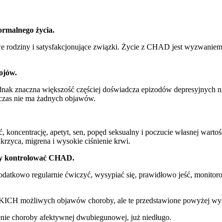
ormalnego życia.
iwe rodziny i satysfakcjonujące związki. Życie z CHAD jest wyzwan
ojów.
ednak znaczna większość częściej doświadcza epizodów depresyjnych
i czas nie ma żadnych objawów.
ć, koncentrację, apetyt, sen, popęd seksualny i poczucie własnej wa
rzyca, migrena i wysokie ciśnienie krwi.
 by kontrolować CHAD.
kowo regularnie ćwiczyć, wysypiać się, prawidłowo jeść, monitorowa
CH możliwych objawów choroby, ale te przedstawione powyżej występu
enie choroby afektywnej dwubiegunowej, już niedługo.