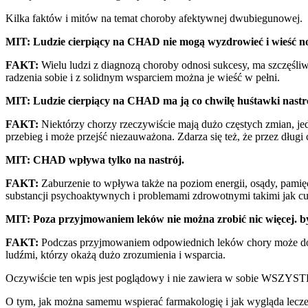
Kilka faktów i mitów na temat choroby afektywnej dwubiegunowej.
MIT:
Ludzie cierpiący na CHAD nie mogą wyzdrowieć i wieść n
FAKT:
Wielu ludzi z diagnozą choroby odnosi sukcesy, ma szczęśl
radzenia sobie i z solidnym wsparciem można je wieść w pełni.
MIT: Ludzie cierpiący na CHAD ma ją co chwilę huśtawki nastr
FAKT:
Niektórzy chorzy rzeczywiście mają dużo częstych zmian, j
przebieg i może przejść niezauważona. Zdarza się też, że przez dług
MIT: CHAD wpływa tylko na nastrój.
FAKT:
Zaburzenie to wpływa także na poziom energii, osądy, pamię
substancji psychoaktywnych i problemami zdrowotnymi takimi jak cuk
MIT: Poza przyjmowaniem leków nie można zrobić nic więcej.
FAKT:
Podczas przyjmowaniem odpowiednich leków chory może dodat
ludźmi, którzy okażą dużo zrozumienia i wsparcia.
Oczywiście ten wpis jest poglądowy i nie zawiera w sobie WSZYSTKI
O tym, jak można samemu wspierać farmakologię i jak wygląda lecz