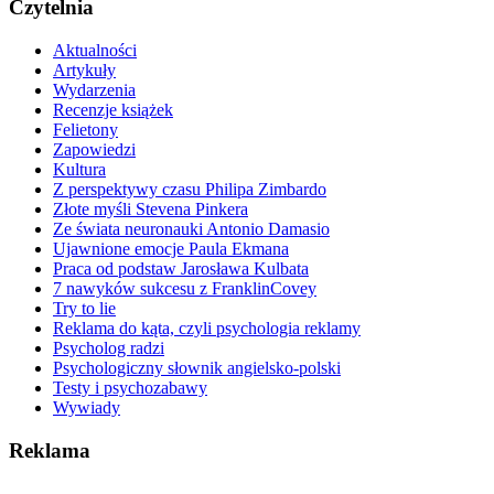
Czytelnia
Aktualności
Artykuły
Wydarzenia
Recenzje książek
Felietony
Zapowiedzi
Kultura
Z perspektywy czasu Philipa Zimbardo
Złote myśli Stevena Pinkera
Ze świata neuronauki Antonio Damasio
Ujawnione emocje Paula Ekmana
Praca od podstaw Jarosława Kulbata
7 nawyków sukcesu z FranklinCovey
Try to lie
Reklama do kąta, czyli psychologia reklamy
Psycholog radzi
Psychologiczny słownik angielsko-polski
Testy i psychozabawy
Wywiady
Reklama