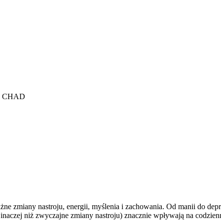
ć CHAD
iany nastroju, energii, myślenia i zachowania. Od manii do depresj
e inaczej niż zwyczajne zmiany nastroju) znacznie wpływają na codzie