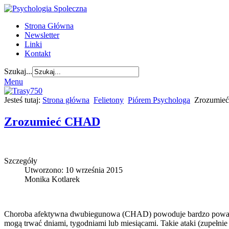
Strona Główna
Newsletter
Linki
Kontakt
Szukaj...
Menu
Jesteś tutaj:
Strona główna
Felietony
Piórem Psychologa
Zrozumie
Zrozumieć CHAD
Szczegóły
Utworzono: 10 września 2015
Monika Kotlarek
Choroba afektywna dwubiegunowa (CHAD) powoduje bardzo poważne zm
mogą trwać dniami, tygodniami lub miesiącami. Takie ataki (zupełni