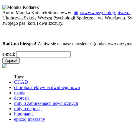
Autor:
Monika Kotlarek
Strona www:
http://www.psycholog-pisze.pl
Ukończyła Szkołę Wyższą Psychologii Społecznej we Wrocławiu. Swoją
swojego psa, kota i dwa szczury.
Bądź na bieżąco!
Zapisz się na nasz newsletter! (dodatkowo otrzyma
e-mail:
Tags:
CHAD
choroba afektywna dwubiegunowa
mania
depresja
mity o zaburzeniach psychicznych
mity o depresji
hipomania
epizod mieszany