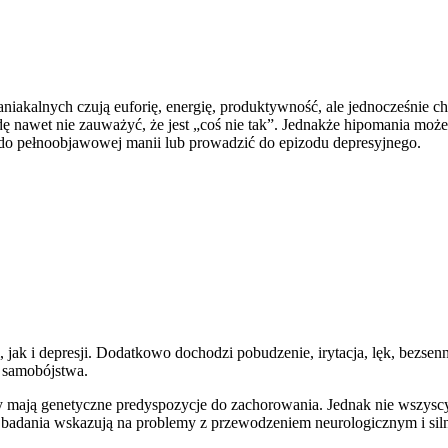
niakalnych czują euforię, energię, produktywność, ale jednocześnie ch
wdę nawet nie zauważyć, że jest „coś nie tak”. Jednakże hipomania m
 do pełnoobjawowej manii lub prowadzić do epizodu depresyjnego.
jak i depresji. Dodatkowo dochodzi pobudzenie, irytacja, lęk, bezsen
 samobójstwa.
y mają genetyczne predyspozycje do zachorowania. Jednak nie wszyscy
badania wskazują na problemy z przewodzeniem neurologicznym i siln