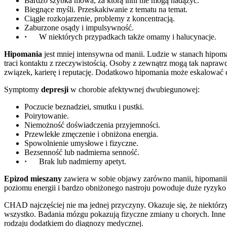
Bardzo szybka mowa, za którą inni nie mogą nadążyć.
Biegnące myśli. Przeskakiwanie z tematu na temat.
Ciągłe rozkojarzenie, problemy z koncentracją.
Zaburzone osądy i impulsywność.
·
W niektórych przypadkach także omamy i halucynacje.
Hipomania
jest mniej intensywna od manii. Ludzie w stanach hipoma
traci kontaktu z rzeczywistością. Osoby z zewnątrz mogą tak napra
związek, karierę i reputację. Dodatkowo hipomania może eskalować
Symptomy
depresji
w chorobie afektywnej dwubiegunowej:
Poczucie beznadziei, smutku i pustki.
Poirytowanie.
Niemożność doświadczenia przyjemności.
Przewlekłe zmęczenie i obniżona energia.
Spowolnienie umysłowe i fizyczne.
Bezsenność lub nadmierna senność.
·
Brak lub nadmierny apetyt.
Epizod mieszany
zawiera w sobie objawy zarówno manii, hipomanii, 
poziomu energii i bardzo obniżonego nastroju powoduje duże ryzyko
CHAD najczęściej nie ma jednej przyczyny. Okazuje się, że niektórz
wszystko. Badania mózgu pokazują fizyczne zmiany u chorych. Inne 
rodzaju dodatkiem do diagnozy medycznej.