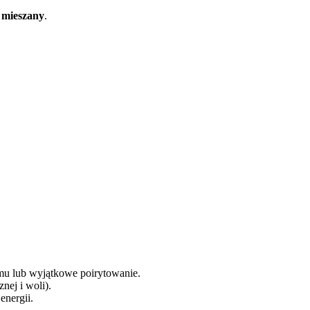
d mieszany
.
mu lub wyjątkowe poirytowanie.
znej i woli).
energii.