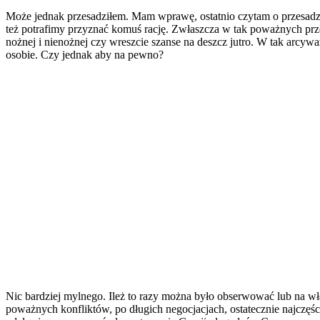
Może jednak przesadziłem. Mam wprawę, ostatnio czytam o przesadz
też potrafimy przyznać komuś rację. Zwłaszcza w tak poważnych prze
nożnej i nienożnej czy wreszcie szanse na deszcz jutro. W tak arcyw
osobie. Czy jednak aby na pewno?
Nic bardziej mylnego. Ileż to razy można było obserwować lub na wła
poważnych konfliktów, po długich negocjacjach, ostatecznie najcz