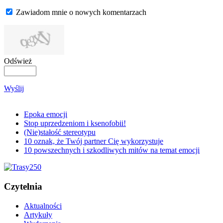
Zawiadom mnie o nowych komentarzach
Odśwież
Wyślij
Epoka emocji
Stop uprzedzeniom i ksenofobii!
(Nie)stałość stereotypu
10 oznak, że Twój partner Cię wykorzystuje
10 powszechnych i szkodliwych mitów na temat emocji
Czytelnia
Aktualności
Artykuły