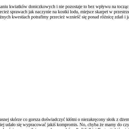
aniu kwiatków doniczkowych i nie pozostaje to bez wpływu na toczą
cież sprawach jak naczynie na kostki lodu, miejsce skarpet w przestr
ażnych kwestiach potrafimy przecież wznieść się ponad różnicę zdań i 
snej skórze co gorsza doświadczyć kłótni o niezakręcony słoik z dżeme
ęściej udało się wypracować jakiś kompromis. No, chyba że mamy do 