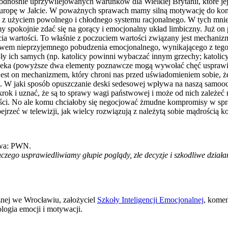
nośnie uprzywilejowanych warunków dla Wielkiej Brytanii, które jej 
lić Europę w Jałcie. W poważnych sprawach mamy silną motywację do k
, z użyciem powolnego i chłodnego systemu racjonalnego. W tych mni
pokojnie zdać się na gorący i emocjonalny układ limbiczny. Już on po
czucia wartości. To właśnie z poczuciem wartości związany jest mech
ływem nieprzyjemnego pobudzenia emocjonalnego, wynikającego z teg
ły ich samych (np. katolicy powinni wybaczać innym grzechy; katolicy
eka (powyższe dwa elementy poznawcze mogą wywołać chęć usprawiedli
to jest on mechanizmem, który chroni nas przed uświadomieniem sobie, ż
ą. W jaki sposób opuszczanie deski sedesowej wpływa na naszą samooce
rok i uznać, że są to sprawy wagi państwowej i może od nich zależeć 
ości. No ale komu chciałoby się negocjować żmudne kompromisy w spr
rzeć w telewizji, jak wielcy rozwiązują z należytą sobie mądrością ko
wa: PWN.
aczego usprawiedliwiamy głupie poglądy, złe decyzje i szkodliwe dział
znej we Wrocławiu, założyciel
Szkoły Inteligencji Emocjonalnej
, komen
logia emocji i motywacji.