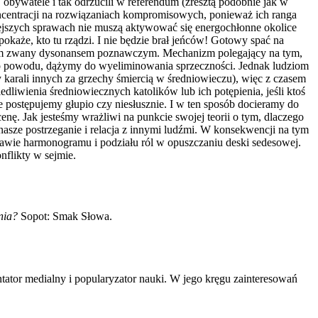
obywatele i tak odrzucili w referendum (zresztą podobnie jak w
oncentracji na rozwiązaniach kompromisowych, ponieważ ich ranga
ejszych sprawach nie muszą aktywować się energochłonne okolice
każe, kto tu rządzi. I nie będzie brał jeńców! Gotowy spać na
anizm zwany dysonansem poznawczym. Mechanizm polegający na tym,
o powodu, dążymy do wyeliminowania sprzeczności. Jednak ludziom
 karali innych za grzechy śmiercią w średniowieczu), więc z czasem
wienia średniowiecznych katolików lub ich potępienia, jeśli ktoś
e postępujemy głupio czy niesłusznie. I w ten sposób docieramy do
nę. Jak jesteśmy wrażliwi na punkcie swojej teorii o tym, dlaczego
nasze postrzeganie i relacja z innymi ludźmi. W konsekwencji na tym
awie harmonogramu i podziału ról w opuszczaniu deski sedesowej.
nflikty w sejmie.
ania?
Sopot: Smak Słowa.
tator medialny i popularyzator nauki. W jego kręgu zainteresowań