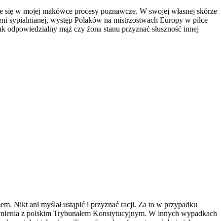
ce się w mojej makówce procesy poznawcze. W swojej własnej skórze
zeni sypialnianej, występ Polaków na mistrzostwach Europy w piłce
jak odpowiedzialny mąż czy żona stanu przyznać słuszność innej
m. Nikt ani myślał ustąpić i przyznać racji. Za to w przypadku
czynienia z polskim Trybunałem Konstytucyjnym. W innych wypadkach