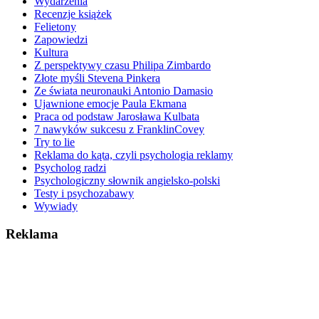
Wydarzenia
Recenzje książek
Felietony
Zapowiedzi
Kultura
Z perspektywy czasu Philipa Zimbardo
Złote myśli Stevena Pinkera
Ze świata neuronauki Antonio Damasio
Ujawnione emocje Paula Ekmana
Praca od podstaw Jarosława Kulbata
7 nawyków sukcesu z FranklinCovey
Try to lie
Reklama do kąta, czyli psychologia reklamy
Psycholog radzi
Psychologiczny słownik angielsko-polski
Testy i psychozabawy
Wywiady
Reklama