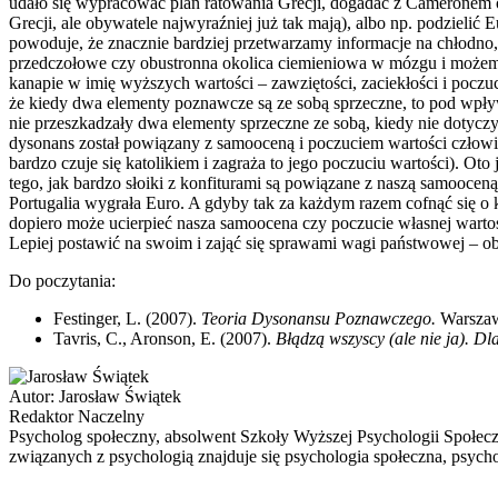
udało się wypracować plan ratowania Grecji, dogadać z Cameronem od
Grecji, ale obywatele najwyraźniej już tak mają), albo np. podzie
powoduje, że znacznie bardziej przetwarzamy informacje na chłodno
przedczołowe czy obustronna okolica ciemieniowa w mózgu i możemy s
kanapie w imię wyższych wartości – zawziętości, zaciekłości i po
że kiedy dwa elementy poznawcze są ze sobą sprzeczne, to pod wp
nie przeszkadzały dwa elementy sprzeczne ze sobą, kiedy nie dotyczy
dysonans został powiązany z samooceną i poczuciem wartości człowi
bardzo czuje się katolikiem i zagraża to jego poczuciu wartości). O
tego, jak bardzo słoiki z konfiturami są powiązane z naszą samoocen
Portugalia wygrała Euro. A gdyby tak za każdym razem cofnąć się o k
dopiero może ucierpieć nasza samoocena czy poczucie własnej wart
Lepiej postawić na swoim i zająć się sprawami wagi państwowej – obej
Do poczytania:
Festinger, L. (2007).
Teoria Dysonansu Poznawczego.
Warsza
Tavris, C., Aronson, E. (2007).
Błądzą wszyscy (ale nie ja). Dl
Autor:
Jarosław Świątek
Redaktor Naczelny
Psycholog społeczny, absolwent Szkoły Wyższej Psychologii Społec
związanych z psychologią znajduje się psychologia społeczna, psycho