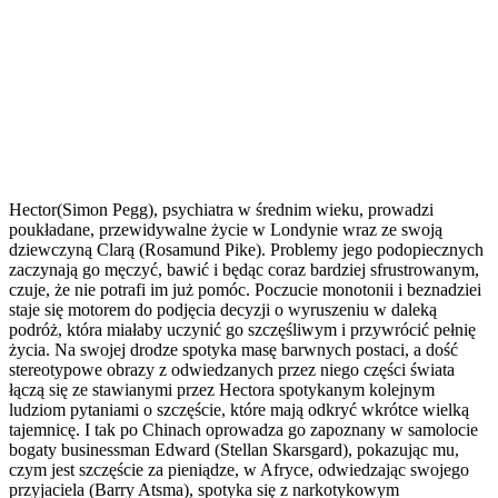
Hector(Simon Pegg), psychiatra w średnim wieku, prowadzi
poukładane, przewidywalne życie w Londynie wraz ze swoją
dziewczyną Clarą (Rosamund Pike). Problemy jego podopiecznych
zaczynają go męczyć, bawić i będąc coraz bardziej sfrustrowanym,
czuje, że nie potrafi im już pomóc. Poczucie monotonii i beznadziei
staje się motorem do podjęcia decyzji o wyruszeniu w daleką
podróż, która miałaby uczynić go szczęśliwym i przywrócić pełnię
życia. Na swojej drodze spotyka masę barwnych postaci, a dość
stereotypowe obrazy z odwiedzanych przez niego części świata
łączą się ze stawianymi przez Hectora spotykanym kolejnym
ludziom pytaniami o szczęście, które mają odkryć wkrótce wielką
tajemnicę. I tak po Chinach oprowadza go zapoznany w samolocie
bogaty businessman Edward (Stellan Skarsgard), pokazując mu,
czym jest szczęście za pieniądze, w Afryce, odwiedzając swojego
przyjaciela (Barry Atsma), spotyka się z narkotykowym