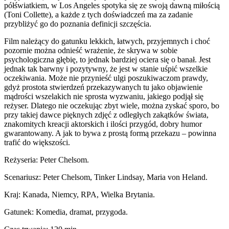
półświatkiem, w Los Angeles spotyka się ze swoją dawną miłością
(Toni Collette), a każde z tych doświadczeń ma za zadanie
przybliżyć go do poznania definicji szczęścia.
Film należący do gatunku lekkich, łatwych, przyjemnych i choć
pozornie można odnieść wrażenie, że skrywa w sobie
psychologiczna głębię, to jednak bardziej ociera się o banał. Jest
jednak tak barwny i pozytywny, że jest w stanie uśpić wszelkie
oczekiwania. Może nie przynieść ulgi poszukiwaczom prawdy,
gdyż prostota stwierdzeń przekazywanych tu jako objawienie
mądrości wszelakich nie sprosta wyzwaniu, jakiego podjął się
reżyser. Dlatego nie oczekując zbyt wiele, można zyskać sporo, bo
przy takiej dawce pięknych zdjęć z odległych zakątków świata,
znakomitych kreacji aktorskich i ilości przygód, dobry humor
gwarantowany. A jak to bywa z prostą formą przekazu – powinna
trafić do większości.
Reżyseria: Peter Chelsom.
Scenariusz: Peter Chelsom, Tinker Lindsay, Maria von Heland.
Kraj: Kanada, Niemcy, RPA, Wielka Brytania.
Gatunek: Komedia, dramat, przygoda.