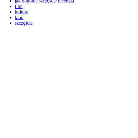
jak dogonić szczęście recenzja
film
kultura
kino
szczęście