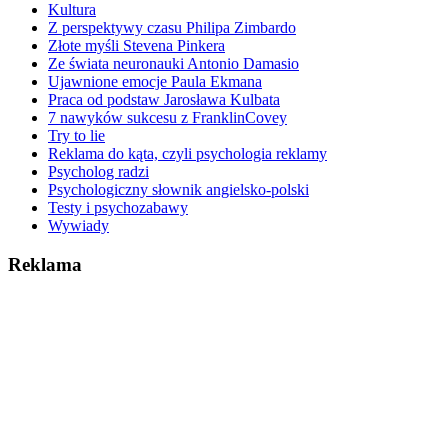
Kultura
Z perspektywy czasu Philipa Zimbardo
Złote myśli Stevena Pinkera
Ze świata neuronauki Antonio Damasio
Ujawnione emocje Paula Ekmana
Praca od podstaw Jarosława Kulbata
7 nawyków sukcesu z FranklinCovey
Try to lie
Reklama do kąta, czyli psychologia reklamy
Psycholog radzi
Psychologiczny słownik angielsko-polski
Testy i psychozabawy
Wywiady
Reklama