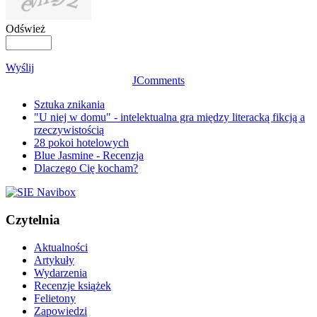
Odśwież
Wyślij
JComments
Sztuka znikania
"U niej w domu" - intelektualna gra między literacką fikcją a
rzeczywistością
28 pokoi hotelowych
Blue Jasmine - Recenzja
Dlaczego Cię kocham?
Czytelnia
Aktualności
Artykuły
Wydarzenia
Recenzje książek
Felietony
Zapowiedzi