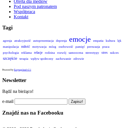
Oferta dla mediów
Pod naszym patronatem
Współpraca
Kontakt
Tagi
emocje
agresja
atrakcyjność
autoprezentacja
depresja
empatia
kultura
lęk
miłość
manipulacja
motywacja
mózg
osobowość
pamięć
perswazja
praca
relacje
stres
psychologia
reklama
rodzina
rozwój
samoocena
stereotypy
sukces
szczęście
terapia
wpływ społeczny
zachowanie
zdrowie
Powered by
Easytagcloud v2.1
Newsletter
Bądź na bieżąco!
e-mail
Znajdź nas na Facebooku