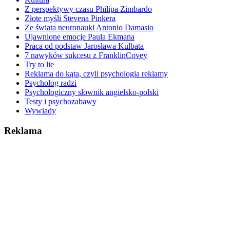
Z perspektywy czasu Philipa Zimbardo
Złote myśli Stevena Pinkera
Ze świata neuronauki Antonio Damasio
Ujawnione emocje Paula Ekmana
Praca od podstaw Jarosława Kulbata
7 nawyków sukcesu z FranklinCovey
Try to lie
Reklama do kąta, czyli psychologia reklamy
Psycholog radzi
Psychologiczny słownik angielsko-polski
Testy i psychozabawy
Wywiady
Reklama