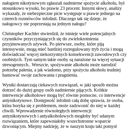
nałogiem nikotynowym zgłaszali nadmierne spożycie alkoholu, był
stosunkowo wysoki, bo prawie 23 procent. Innymi słowy, analizy
wykazały, że niebezpieczne picie występuje u prawie jednego na
czterech rozmówców infolinii. Dlaczego tak się dzieje, że
nałogowcy nie poprzestają na jednym nałogu?
Christopher Kachler stwierdził, że istnieje wiele potencjalnych
czynników przyczyniających się do zwielokrotnienia
przyjmowanych używek. Po pierwsze, osoby, które piją
intensywnie, mogą mieć bardziej rozregulowany tryb życia i mogą
doświadczać więcej niekorzystnych konsekwencji zawodowych czy
osobistych. Tym samym takie osoby są narażone na więcej sytuacji
stresogennych.. Wreszcie, spożywanie alkoholu może narodzić
potrzebę palenia, a jak wiadomo, przy spożyciu alkoholu trudniej
hamować swoje zachowania i pragnienia.
Wyniki dostarczają ciekawych rozwiązań, w jaki sposób można
dotrzeć do dużej grupy osób nadmiernie pijących. Krótkie
interwencje alkoholowe mogą być równie pomocne, co interwencje
antynikotynowe. Dostępność infolinii całą dobę sprawia, że osoba,
która boryka się z problemem, może zadzwonić do niej w każdej
chwili. Wprowadzenie równoległych interwencji:
antynikotynowych i antyalkoholowych mogłoby być udanym
rozwiązaniem, które zapewniałoby wszechstronne wsparcie
dzwoniącym. Miejmy nadzieję, że w naszym kraju taki pomysł