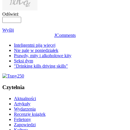
Odśwież
Wyślij
JComments
Inteligentni piją więcej
Nie palę w poniedziałek
Prawdy, mity i alkoholowe kity
Seksi dym
"Drinking kills driving skills"
Czytelnia
Aktualności
Artykuły
Wydarzenia
Recenzje książek
Felietony
Zapowiedzi
Kultura