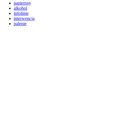
papierosy
alkohol
infolinie
interwencja
palenie