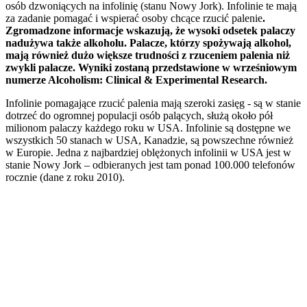
osób dzwoniących na infolinię (stanu Nowy Jork). Infolinie te mają
za zadanie pomagać i wspierać osoby chcące rzucić palenie
.
Zgromadzone informacje wskazują, że wysoki odsetek palaczy
nadużywa także alkoholu. Palacze, którzy spożywają alkohol,
mają również dużo większe trudności z rzuceniem palenia niż
zwykli palacze. Wyniki zostaną przedstawione w wrześniowym
numerze Alcoholism: Clinical & Experimental Research.
Infolinie pomagające rzucić palenia mają szeroki zasięg - są w stanie
dotrzeć do ogromnej populacji osób palących, służą około pół
milionom palaczy każdego roku w USA. Infolinie są dostępne we
wszystkich 50 stanach w USA, Kanadzie, są powszechne również
w Europie. Jedna z najbardziej oblężonych infolinii w USA jest w
stanie Nowy Jork – odbieranych jest tam ponad 100.000 telefonów
rocznie (dane z roku 2010).