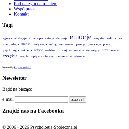
Pod naszym patronatem
Współpraca
Kontakt
Tagi
emocje
agresja
atrakcyjność
autoprezentacja
depresja
empatia
kultura
lęk
miłość
manipulacja
motywacja
mózg
osobowość
pamięć
perswazja
praca
relacje
stres
psychologia
reklama
rodzina
rozwój
samoocena
stereotypy
sukces
szczęście
terapia
wpływ społeczny
zachowanie
zdrowie
Powered by
Easytagcloud v2.1
Newsletter
Bądź na bieżąco!
e-mail
Znajdź nas na Facebooku
© 2006 - 2026 Psychologia-Spoleczna.pl