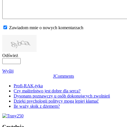
Zawiadom mnie o nowych komentarzach
Odśwież
Wyślij
JComments
Profi-RAK-tyka
Czy małżeństwo jest dobre dla serca?
Dysonans poznawczy u osób dokonujących zwolnień
Dzięki psychologii politycy mogą lepiej kłamać
Ile waży słoik z dżemem?
Czytelnia