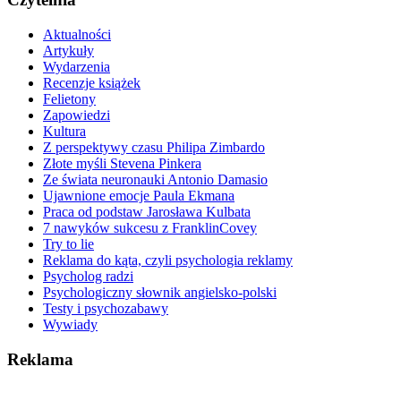
Aktualności
Artykuły
Wydarzenia
Recenzje książek
Felietony
Zapowiedzi
Kultura
Z perspektywy czasu Philipa Zimbardo
Złote myśli Stevena Pinkera
Ze świata neuronauki Antonio Damasio
Ujawnione emocje Paula Ekmana
Praca od podstaw Jarosława Kulbata
7 nawyków sukcesu z FranklinCovey
Try to lie
Reklama do kąta, czyli psychologia reklamy
Psycholog radzi
Psychologiczny słownik angielsko-polski
Testy i psychozabawy
Wywiady
Reklama