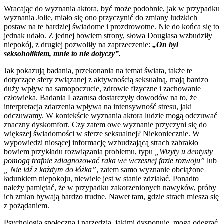
Wracając do wyznania aktora, być może podobnie, jak w przypadku
wyznania Jolie, miało się ono przyczynić do zmiany ludzkich
postaw na te bardziej świadome i prozdrowotne. Nie do końca się to
jednak udało. Z jednej bowiem strony, słowa Douglasa wzbudziły
niepokój, z drugiej pozwoliły na zaprzeczenie:
„On był
seksoholikiem, mnie to nie dotyczy”.
Jak pokazują badania, przekonania na temat świata, także te
dotyczące sfery związanej z aktywnością seksualną, mają bardzo
duży wpływ na samopoczucie, zdrowie fizyczne i zachowanie
człowieka. Badania Lazarusa dostarczyły dowodów na to, że
interpretacja zdarzenia wpływa na intensywność stresu, jaki
odczuwamy. W kontekście wyznania aktora ludzie mogą odczuwać
znaczny dyskomfort. Czy zatem owe wyznanie przyczyni się do
większej świadomości w sferze seksualnej? Niekoniecznie. W
wypowiedzi niosącej informację wzbudzającą strach zabrakło
bowiem przykładu rozwiązania problemu, typu
„Wizyty u dentysty
pomogą trafnie zdiagnozować raka we wczesnej fazie rozwoju”
lub
„ Nie idź z każdym do łóżka”
, zatem samo wyznanie obciążone
ładunkiem niepokoju, niewiele jest w stanie zdziałać. Ponadto
należy pamiętać, że w przypadku zakorzenionych nawyków, próby
ich zmian bywają bardzo trudne. Nawet tam, gdzie strach miesza się
z pożądaniem.
Psychologia społeczna i narzędzia, jakimi dysponuje, mogą odegrać