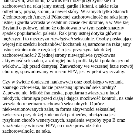
naukowym, wiadomo, iż wirus ten może przyczynić się do
zachorowań na raka jamy ustnej, gardła i krtani, a także raka
odbytnicy, prącia, sromu, a nawet skóry. W samych tylko Stanach
Zjednoczonych Ameryki Północnej zachorowalność na raka jamy
ustnej i gardła wzrosła w ostatnim czasie dwukrotnie, a w Wielkiej
Brytanii o połowę, mimo że odnotowano w tym czasie znaczny
spadek popularności palenia. Rak jamy ustnej dotyka głównie
mężczyzn i to mężczyzn
rozwiązłych
seksualnie. Osoby posiadające
więcej niż sześciu kochanków/ kochanek są narażone na raka jamy
ustnej ośmiokrotnie częściej. Co jest przyczyną tak dużej
zachorowalności? Z jednej strony niewątpliwie ryzykowna
aktywność seksualna, a z drugiej brak profilaktyki i pokutujący od
wieków... lęk przed dentystą! Zauważony we wczesnej fazie rozwój
choroby, spowodowany wirusem HPV, jest w pełni wyleczalny.
Czy w świetle doniesień naukowych oraz osobistego wyznania
znanego człowieka, ludzie przestaną uprawiać seks oralny?
Zapewne nie. Miłość francuska, popularna zwłaszcza u ludzi
młodych, chroniąca przed ciążą i dająca możliwość kontroli, na stałe
weszła do repertuaru zachowań seksualnych. Oprócz
niekwestionowanych zalet, ta forma aktywności seksualnej,
zwłaszcza przy dużej zmienności partnerów, obciążona jest
ryzykiem chorób wenerycznych, zapalenia wątroby typu B oraz
zarażenia się wirusem HPV, co może prowadzić do
zachorowalności na raka.