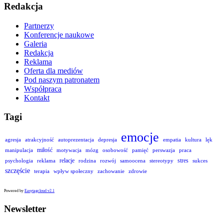
Redakcja
Partnerzy
Konferencje naukowe
Galeria
Redakcja
Reklama
Oferta dla mediów
Pod naszym patronatem
Współpraca
Kontakt
Tagi
emocje
agresja
atrakcyjność
autoprezentacja
depresja
empatia
kultura
lęk
miłość
manipulacja
motywacja
mózg
osobowość
pamięć
perswazja
praca
relacje
stres
psychologia
reklama
rodzina
rozwój
samoocena
stereotypy
sukces
szczęście
terapia
wpływ społeczny
zachowanie
zdrowie
Powered by
Easytagcloud v2.1
Newsletter