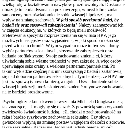
wielką rolę w kształtowaniu nawyków prozdrowotnych. Doskonale
obrazuje to teoria dysonansu poznawczego, w myśl której zmiana
samooceny oraz uświadomienie sobie własnej hipokryzji, ma
wpływ na zmianę zachowań.
W jaki sposób przekonać ludzi, by
badali się oraz stosowali zabezpieczenia?
Należy zaangażować ich
w zajęcia edukacyjne, w których to będą mieli możliwość
zreferowania specyfiki rozprzestrzeniania się wirusa HPV, jego
możliwych następstw oraz wyjaśnienia, w jaki sposób można się
przed wirusem chronić. W tym wypadku może to być świadomy
wybór partnerów seksualnych, stosowanie zabezpieczeń oraz
badania profilaktyczne. Swoje zachowania zmienią ci, którzy
uświadomią sobie własne trudności w tym zakresie. A więc osoby
uprawiające seks oralny z wieloma partnerami/partnerkami. Po
takim wykładzie częściej niż inni skorzystają z badań i zastanowią
się nad doborem partnerów seksualnych. Tym bardziej, że HPV nie
jest już sprawą typowo kobiecą, a ogólną. Uświadomienie sobie
własnej hipokryzji, może skutecznie zmienić rutynowe zachowania,
na te bardziej prozdrowotne.
Psychologiczne konsekwencje wyznania Michaela Douglasa nie są
tak znaczące, jak mogłyby się okazać. Z pewnością samo wyznanie
zwiększyło świadomość ludzką, jeśli chodzi o zachorowalność na
raka i bardzo ryzykowne zachowania seksualne. Czy słowa
gwiazdora wpłyną na zmianę postaw względem dbałości o zdrowie,
także seksualne? Raczej nie. Jedno jest jednak pewne, miłość