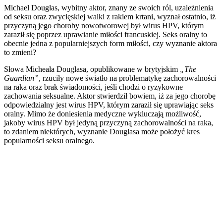
Michael Douglas, wybitny aktor, znany ze swoich ról, uzależnienia
od seksu oraz zwycięskiej walki z rakiem krtani, wyznał ostatnio, iż
przyczyną jego choroby nowotworowej był wirus HPV, którym
zaraził się poprzez uprawianie miłości francuskiej. Seks oralny to
obecnie jedna z popularniejszych form miłości, czy wyznanie aktora
to zmieni?
Słowa Micheala Douglasa, opublikowane w brytyjskim
„The
Guardian”
, rzuciły nowe światło na problematykę zachorowalności
na raka oraz brak świadomości, jeśli chodzi o ryzykowne
zachowania seksualne. Aktor stwierdził bowiem, iż za jego chorobę
odpowiedzialny jest wirus HPV, którym zaraził się uprawiając seks
oralny. Mimo że doniesienia medyczne wykluczają możliwość,
jakoby wirus HPV był jedyną przyczyną zachorowalności na raka,
to zdaniem niektórych, wyznanie Douglasa może położyć kres
popularności seksu oralnego.