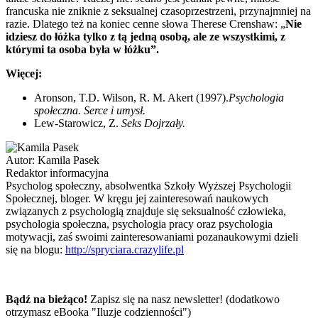
francuska nie zniknie z seksualnej czasoprzestrzeni, przynajmniej na
razie. Dlatego też na koniec cenne słowa Therese Crenshaw: „
Nie
idziesz do łóżka tylko z tą jedną osobą, ale ze wszystkimi, z
którymi ta osoba była w łóżku”.
Więcej:
Aronson, T.D. Wilson, R. M. Akert (1997).
Psychologia
społeczna. Serce i umysł.
Lew-Starowicz, Z.
Seks Dojrzały.
Autor:
Kamila Pasek
Redaktor informacyjna
Psycholog społeczny, absolwentka Szkoły Wyższej Psychologii
Społecznej, bloger. W kręgu jej zainteresowań naukowych
związanych z psychologią znajduje się seksualność człowieka,
psychologia społeczna, psychologia pracy oraz psychologia
motywacji, zaś swoimi zainteresowaniami pozanaukowymi dzieli
się na blogu:
http://spryciara.crazylife.pl
Bądź na bieżąco!
Zapisz się na nasz newsletter! (dodatkowo
otrzymasz eBooka "Iluzje codzienności")