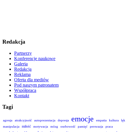
Redakcja
Partnerzy
Konferencje naukowe
Galeria
Redakcja
Reklama
Oferta dla mediów
Pod naszym patronatem
Współpraca
Kontakt
Tagi
emocje
agresja
atrakcyjność
autoprezentacja
depresja
empatia
kultura
lęk
miłość
manipulacja
motywacja
mózg
osobowość
pamięć
perswazja
praca