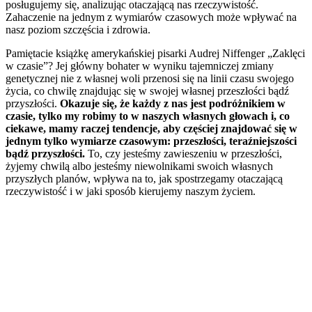
posługujemy się, analizując otaczającą nas rzeczywistość.
Zahaczenie na jednym z wymiarów czasowych może wpływać na
nasz poziom szczęścia i zdrowia.
Pamiętacie książkę amerykańskiej pisarki Audrej Niffenger „Zaklęci
w czasie”? Jej główny bohater w wyniku tajemniczej zmiany
genetycznej nie z własnej woli przenosi się na linii czasu swojego
życia, co chwilę znajdując się w swojej własnej przeszłości bądź
przyszłości.
Okazuje się, że każdy z nas jest podróżnikiem w
czasie, tylko my robimy to w naszych własnych głowach i, co
ciekawe, mamy raczej tendencje, aby częściej znajdować się w
jednym tylko wymiarze czasowym: przeszłości, teraźniejszości
bądź przyszłości.
To, czy jesteśmy zawieszeniu w przeszłości,
żyjemy chwilą albo jesteśmy niewolnikami swoich własnych
przyszłych planów, wpływa na to, jak spostrzegamy otaczającą
rzeczywistość i w jaki sposób kierujemy naszym życiem.