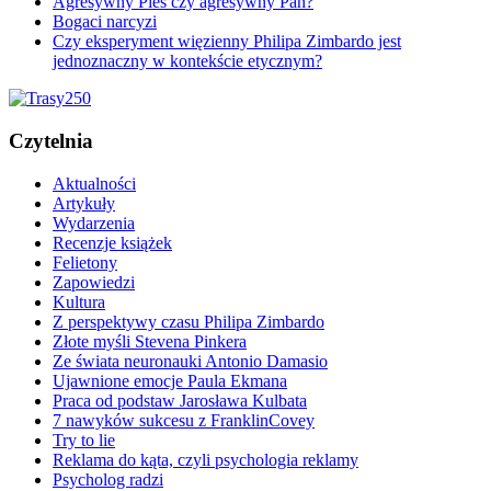
Agresywny Pies czy agresywny Pan?
Bogaci narcyzi
Czy eksperyment więzienny Philipa Zimbardo jest
jednoznaczny w kontekście etycznym?
Czytelnia
Aktualności
Artykuły
Wydarzenia
Recenzje książek
Felietony
Zapowiedzi
Kultura
Z perspektywy czasu Philipa Zimbardo
Złote myśli Stevena Pinkera
Ze świata neuronauki Antonio Damasio
Ujawnione emocje Paula Ekmana
Praca od podstaw Jarosława Kulbata
7 nawyków sukcesu z FranklinCovey
Try to lie
Reklama do kąta, czyli psychologia reklamy
Psycholog radzi