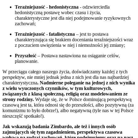
Teraźniejszość - hedonistyczna
- odzwierciedla
hedonistyczną postawę wobec czasu i życia,
charakterystyczne jest dla niej podejmowanie ryzykownych
zachowań;
Teraźniejszość - fatalistyczna
– jest to postawa
charakteryzująca się brakiem doceniania teraźniejszości wraz
z poczuciem uwięzienia w niej i niemożności jej zmiany;
Przyszłość
– Postawa nastawiona na osiąganie celów,
planowanie.
W przeciągu całego naszego życia, doświadczamy każdej z tych
perspektyw, nie mniej jednak jedna z nich jest dla nas najbardziej
charakterystyczna
. Nadmierne poleganie na jednej z nich wynika
z wielu wyuczonych czynników, w tym kulturowych,
związanych z klasą społeczną, religią oraz modelowaniem ze
strony rodziny.
Wydaje się, że w Polsce dominującą perspektywą
czasową jest ta, która odnosi się do przeszłości, albo pozytywną (za
komunizmu to było dobrze!), albo negatywną (tyle nas w tej Polsce
nieszczęść spotkało!).
Jak wskazują badania Zimbardo, ale też i innych osób
zajmujących się tym zagadnieniem, perspektywa czasowa
wpływa na rodzaj zachowań, które podejmujemy oraz na nasz