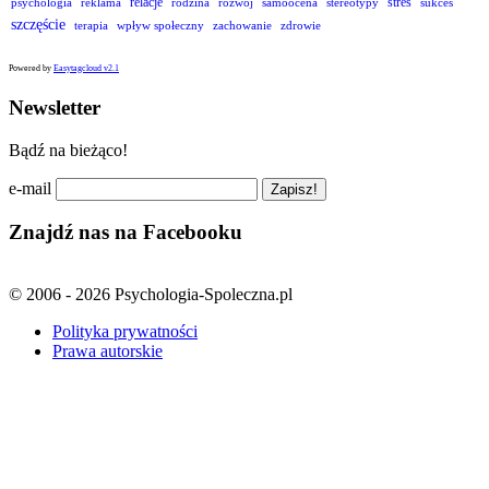
relacje
stres
psychologia
reklama
rodzina
rozwój
samoocena
stereotypy
sukces
szczęście
terapia
wpływ społeczny
zachowanie
zdrowie
Powered by
Easytagcloud v2.1
Newsletter
Bądź na bieżąco!
e-mail
Znajdź nas na Facebooku
© 2006 - 2026 Psychologia-Spoleczna.pl
Polityka prywatności
Prawa autorskie