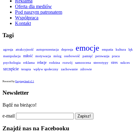
Reklama
Oferta dla mediów
Pod naszym patronatem
Współpraca
Kontakt
Tagi
emocje
agresja
atrakcyjność
autoprezentacja
depresja
empatia
kultura
lęk
miłość
manipulacja
motywacja
mózg
osobowość
pamięć
perswazja
praca
relacje
stres
psychologia
reklama
rodzina
rozwój
samoocena
stereotypy
sukces
szczęście
terapia
wpływ społeczny
zachowanie
zdrowie
Powered by
Easytagcloud v2.1
Newsletter
Bądź na bieżąco!
e-mail
Znajdź nas na Facebooku