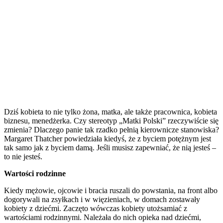
Dziś kobieta to nie tylko żona, matka, ale także pracownica, kobieta
biznesu, menedżerka. Czy stereotyp „Matki Polski” rzeczywiście się
zmienia? Dlaczego panie tak rzadko pełnią kierownicze stanowiska?
Margaret Thatcher powiedziała kiedyś, że z byciem potężnym jest
tak samo jak z byciem damą. Jeśli musisz zapewniać, że nią jesteś –
to nie jesteś.
Wartości rodzinne
Kiedy mężowie, ojcowie i bracia ruszali do powstania, na front albo
dogorywali na zsyłkach i w więzieniach, w domach zostawały
kobiety z dziećmi. Zaczęto wówczas kobiety utożsamiać z
wartościami rodzinnymi. Należała do nich opieka nad dziećmi,