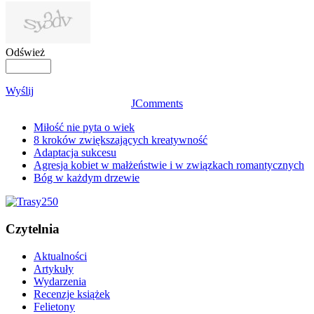
Odśwież
Wyślij
JComments
Miłość nie pyta o wiek
8 kroków zwiększających kreatywność
Adaptacja sukcesu
Agresja kobiet w małżeństwie i w związkach romantycznych
Bóg w każdym drzewie
Czytelnia
Aktualności
Artykuły
Wydarzenia
Recenzje książek
Felietony