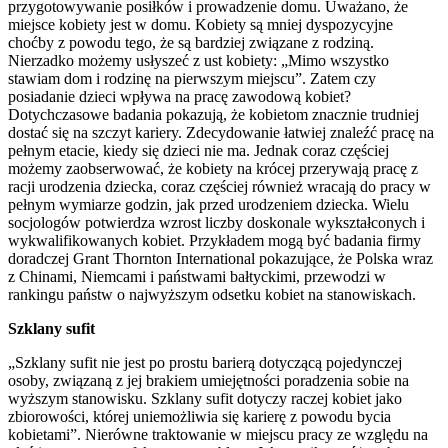
przygotowywanie posiłków i prowadzenie domu. Uważano, że
miejsce kobiety jest w domu. Kobiety są mniej dyspozycyjne
choćby z powodu tego, że są bardziej związane z rodziną.
Nierzadko możemy usłyszeć z ust kobiety: „Mimo wszystko
stawiam dom i rodzinę na pierwszym miejscu”. Zatem czy
posiadanie dzieci wpływa na pracę zawodową kobiet?
Dotychczasowe badania pokazują, że kobietom znacznie trudniej
dostać się na szczyt kariery. Zdecydowanie łatwiej znaleźć pracę na
pełnym etacie, kiedy się dzieci nie ma. Jednak coraz częściej
możemy zaobserwować, że kobiety na krócej przerywają pracę z
racji urodzenia dziecka, coraz częściej również wracają do pracy w
pełnym wymiarze godzin, jak przed urodzeniem dziecka. Wielu
socjologów potwierdza wzrost liczby doskonale wykształconych i
wykwalifikowanych kobiet. Przykładem mogą być badania firmy
doradczej Grant Thornton International pokazujące, że Polska wraz
z Chinami, Niemcami i państwami bałtyckimi, przewodzi w
rankingu państw o najwyższym odsetku kobiet na stanowiskach.
Szklany sufit
„Szklany sufit nie jest po prostu barierą dotyczącą pojedynczej
osoby, związaną z jej brakiem umiejętności poradzenia sobie na
wyższym stanowisku. Szklany sufit dotyczy raczej kobiet jako
zbiorowości, której uniemożliwia się karierę z powodu bycia
kobietami”. Nierówne traktowanie w miejscu pracy ze względu na