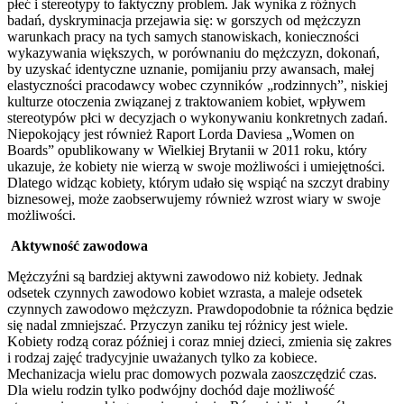
płeć i stereotypy to faktyczny problem. Jak wynika z różnych
badań, dyskryminacja przejawia się: w gorszych od mężczyzn
warunkach pracy na tych samych stanowiskach, konieczności
wykazywania większych, w porównaniu do mężczyzn, dokonań,
by uzyskać identyczne uznanie, pomijaniu przy awansach, małej
elastyczności pracodawcy wobec czynników „rodzinnych”, niskiej
kulturze otoczenia związanej z traktowaniem kobiet, wpływem
stereotypów płci w decyzjach o wykonywaniu konkretnych zadań.
Niepokojący jest również Raport Lorda Daviesa „Women on
Boards” opublikowany w Wielkiej Brytanii w 2011 roku, który
ukazuje, że kobiety nie wierzą w swoje możliwości i umiejętności.
Dlatego widząc kobiety, którym udało się wspiąć na szczyt drabiny
biznesowej, może zaobserwujemy również wzrost wiary w swoje
możliwości.
Aktywność zawodowa
Mężczyźni są bardziej aktywni zawodowo niż kobiety. Jednak
odsetek czynnych zawodowo kobiet wzrasta, a maleje odsetek
czynnych zawodowo mężczyzn. Prawdopodobnie ta różnica będzie
się nadal zmniejszać. Przyczyn zaniku tej różnicy jest wiele.
Kobiety rodzą coraz później i coraz mniej dzieci, zmienia się zakres
i rodzaj zajęć tradycyjnie uważanych tylko za kobiece.
Mechanizacja wielu prac domowych pozwala zaoszczędzić czas.
Dla wielu rodzin tylko podwójny dochód daje możliwość