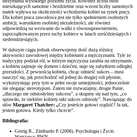
utrzymania wysokiego poziomu życia. Również liczba osób
mieszkających samotnie i bezdzietnie oraz wzrost liczby samotnych
matek wpływa na okoliczności wchodzenia kobiet na rynek pracy.
Dla kobiet praca zawodowa jest nie tylko spełnieniem osobistych
ambicji, warunkiem osobistej niezależności, ale również
odpowiedzią na wezwanie do walki z równouprawnieniem,
zapoczątkowanym przez ruchy kobiece w latach sześćdziesiątych i
siedemdziesiątych.
W dalszym ciągu jednak obserwujemy dość dużą różnicę
aktywności zawodowej między kobietami a mężczyznami. Tyle że
tradycyjny podział ról, w którym mężczyzna zarabia na utrzymanie,
a kobieta zajmuje się domem i dziećmi, staje się zabytkiem odległej
przeszłości. Z pewnością kobieta, chcąc odnieść sukces – musi
nauczyć się, jak przechodzić od jednej do drugiej roli płynnie,
wykorzystując przy tym w pełni swoje umiejętności, jednocześnie
nie ulegając stereotypom. Zatem nie rozważajmy, drogie Panie,
„dlaczego nie odniosłyśmy sukcesu”, a skupmy się nad tym, „co
sprawiło, że niektóre kobiety taki sukces odniosły”. Nawiązując do
słów
Margaret Thatcher: „
Czy jesteście gotowi rządzić? Ja tak,
jestem gotowa. Kiedy tylko chcecie”.
Bibliografia:
Gerrig R., Zimbardo P. (2008). Psychologia i Życie.
Warszawa: PWN