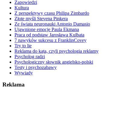
Zapowiedzi
Kultura
Z perspektywy czasu Philipa Zimbardo
Złote myśli Stevena Pinkera
Ze świata neuronauki Antonio Damasio
Ujawnione emocje Paula Ekmana
Praca od podstaw Jarosława Kulbata
7 nawyków sukcesu z FranklinCovey
Try to lie
Reklama do kąta, czyli psychologia reklamy
Psycholog radzi
Psychologiczny słownik angielsko-polski
Testy i psychozabawy
Wywiady
Reklama