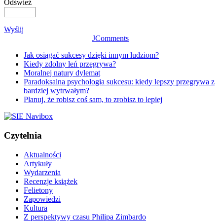
Odśwież
Wyślij
JComments
Jak osiągać sukcesy dzięki innym ludziom?
Kiedy zdolny leń przegrywa?
Moralnej natury dylemat
Paradoksalna psychologia sukcesu: kiedy lepszy przegrywa z
bardziej wytrwałym?
Planuj, że robisz coś sam, to zrobisz to lepiej
Czytelnia
Aktualności
Artykuły
Wydarzenia
Recenzje książek
Felietony
Zapowiedzi
Kultura
Z perspektywy czasu Philipa Zimbardo