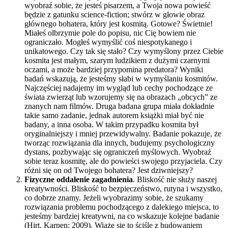
wyobraź sobie, że jesteś pisarzem, a Twoja nowa powieść
będzie z gatunku science-fiction; stwórz w głowie obraz
głównego bohatera, który jest kosmitą. Gotowe? Świetnie!
Miałeś olbrzymie pole do popisu, nic Cię bowiem nie
ograniczało. Mogłeś wymyślić coś niespotykanego i
unikatowego. Czy tak się stało? Czy wymyślony przez Ciebie
kosmita jest małym, szarym ludzikiem z dużymi czarnymi
oczami, a może bardziej przypomina predatora? Wyniki
badań wskazują, że jesteśmy słabi w wymyślaniu kosmitów.
Najczęściej nadajemy im wygląd lub cechy pochodzące ze
świata zwierząt lub wzorujemy się na obrazach „obcych” ze
znanych nam filmów. Druga badana grupa miała dokładnie
takie samo zadanie, jednak autorem książki miał być nie
badany, a inna osoba. W takim przypadku kosmita był
oryginalniejszy i mniej przewidywalny. Badanie pokazuje, że
tworząc rozwiązania dla innych, budujemy psychologiczny
dystans, pozbywając się ograniczeń myślowych. Wyobraź
sobie teraz kosmitę, ale do powieści swojego przyjaciela. Czy
różni się on od Twojego bohatera? Jest dziwniejszy?
Fizyczne oddalenie zagadnienia
. Bliskość nie służy naszej
kreatywności. Bliskość to bezpieczeństwo, rutyna i wszystko,
co dobrze znamy. Jeżeli wyobrazimy sobie, że szukamy
rozwiązania problemu pochodzącego z dalekiego miejsca, to
jesteśmy bardziej kreatywni, na co wskazuje kolejne badanie
(Hirt, Karpen; 2009). Wiąże się to ściśle z budowaniem