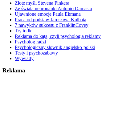
Złote myśli Stevena Pinkera
Ze świata neuronauki Antonio Damasio
Ujawnione emocje Paula Ekmana
Praca od podstaw Jarosława Kulbata
7 nawyków sukcesu z FranklinCovey
Try to lie
Reklama do kąta, czyli psychologia reklamy
Psycholog radzi
Psychologiczny słownik angielsko-polski
Testy i psychozabawy
Wywiady
Reklama