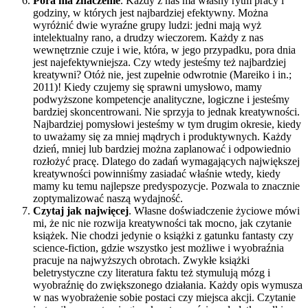
Pora ma znaczenie
. Każdy z nas ma własny rytm pracy i
godziny, w których jest najbardziej efektywny. Można
wyróżnić dwie wyraźne grupy ludzi: jedni mają wyż
intelektualny rano, a drudzy wieczorem. Każdy z nas
wewnętrznie czuje i wie, która, w jego przypadku, pora dnia
jest najefektywniejsza. Czy wtedy jesteśmy też najbardziej
kreatywni? Otóż nie, jest zupełnie odwrotnie (Mareiko i in.;
2011)! Kiedy czujemy się sprawni umysłowo, mamy
podwyższone kompetencje analityczne, logiczne i jesteśmy
bardziej skoncentrowani. Nie sprzyja to jednak kreatywności.
Najbardziej pomysłowi jesteśmy w tym drugim okresie, kiedy
to uważamy się za mniej mądrych i produktywnych. Każdy
dzień, mniej lub bardziej można zaplanować i odpowiednio
rozłożyć pracę. Dlatego do zadań wymagających największej
kreatywności powinniśmy zasiadać właśnie wtedy, kiedy
mamy ku temu najlepsze predyspozycje. Pozwala to znacznie
zoptymalizować naszą wydajność.
Czytaj jak najwięcej
. Własne doświadczenie życiowe mówi
mi, że nic nie rozwija kreatywności tak mocno, jak czytanie
książek. Nie chodzi jedynie o książki z gatunku fantasty czy
science-fiction, gdzie wszystko jest możliwe i wyobraźnia
pracuje na najwyższych obrotach. Zwykłe książki
beletrystyczne czy literatura faktu też stymulują mózg i
wyobraźnię do zwiększonego działania. Każdy opis wymusza
w nas wyobrażenie sobie postaci czy miejsca akcji. Czytanie