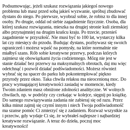
Podsumowując, jeżeli szukasz rozwiązania jakiegoś nowego
problemu lub masz przed sobą jakieś wyzwanie, spróbuj zbudować
dystans do niego. Po pierwsze, wyobraź sobie, że robisz to dla innej
osoby. Po drugie, oddal od siebie zagadnienie fizycznie. Osoba, dla
której szukasz rozwiązania, mieszka na drugiej stronie kuli ziemskiej
albo przynajmniej na drugim krańcu kraju. Po trzecie, przenieś
zagadnienie w przyszłość. Nie musi być to 100 lat, wystarczy kilka
lat czy miesięcy do przodu. Budując dystans, pozbywasz się swoich
ograniczeń i możesz wpaść na pomysły, na które normalnie nie
miałbyś szans. Rób sobie kreatywne przerwy, podczas których
zajmiesz się obowiązkami życia codziennego. Mózg nie jest w
stanie działać bez przerwy na maksymalnych obrotach, daj mu więc
odetchnąć i pozwól działać podświadomości. Możesz również
wybrać się na spacer do parku lub pokontemplować piękno
przyrody przez okno. Taka chwila relaksu ma nieocenioną moc. Do
pracy wymagającej kreatywności zasiadaj w momencie, kiedy
Twoim zdaniem masz obniżone zdolności analityczne. W wolnych
chwilach, np. w podróży czy czekając w kolejce, sięgnij po książkę.
Do samego rozwiązywania zadania nie zabieraj się od razu. Przez
kilka minut zajmij się czymś innym i niech Twoja podświadomość
ma szanse pomóc Ci zmierzyć się z zadaniem. Rozważ wszystkie za
i przeciw, gdy wydaje Ci się, że wybrałeś najlepsze i najbardziej
kreatywne rozwiązanie. A teraz do dzieła, poczuj moc
kreatywności!