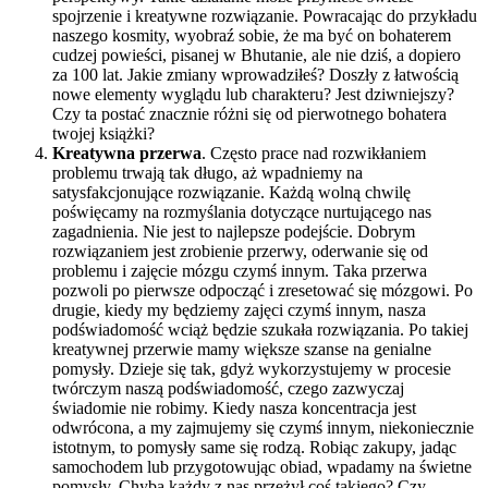
spojrzenie i kreatywne rozwiązanie. Powracając do przykładu
naszego kosmity, wyobraź sobie, że ma być on bohaterem
cudzej powieści, pisanej w Bhutanie, ale nie dziś, a dopiero
za 100 lat. Jakie zmiany wprowadziłeś? Doszły z łatwością
nowe elementy wyglądu lub charakteru? Jest dziwniejszy?
Czy ta postać znacznie różni się od pierwotnego bohatera
twojej książki?
Kreatywna przerwa
. Często prace nad rozwikłaniem
problemu trwają tak długo, aż wpadniemy na
satysfakcjonujące rozwiązanie. Każdą wolną chwilę
poświęcamy na rozmyślania dotyczące nurtującego nas
zagadnienia. Nie jest to najlepsze podejście. Dobrym
rozwiązaniem jest zrobienie przerwy, oderwanie się od
problemu i zajęcie mózgu czymś innym. Taka przerwa
pozwoli po pierwsze odpocząć i zresetować się mózgowi. Po
drugie, kiedy my będziemy zajęci czymś innym, nasza
podświadomość wciąż będzie szukała rozwiązania. Po takiej
kreatywnej przerwie mamy większe szanse na genialne
pomysły. Dzieje się tak, gdyż wykorzystujemy w procesie
twórczym naszą podświadomość, czego zazwyczaj
świadomie nie robimy. Kiedy nasza koncentracja jest
odwrócona, a my zajmujemy się czymś innym, niekoniecznie
istotnym, to pomysły same się rodzą. Robiąc zakupy, jadąc
samochodem lub przygotowując obiad, wpadamy na świetne
pomysły. Chyba każdy z nas przeżył coś takiego? Czy