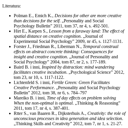
Literatura:
Polman E., Emich K.,
Decisions for other are more creative
than decisions for the self
. „Personality and Social
Psychology Bulletin” 2011, tom 37, nr 4, s. 492-501.
Hirt E., Karpen S.,
Lesson from a faraway land: The effect of
spatial distance on creative cognition
. „Journal of
Experimental Social Psychology” 2009, nr 45, s. 1127-1131.
Forster J., Friedman R., Liberman N.,
Temporal construal
effects on abstract concrete thinking: Consequences for
insight and creative cognition
. „Journal of Personality and
Social Psychology” 2004, tom 87, nr 2, s. 177-189.
Baird B. i inni,
Inspired by distraction: mind wandering
facilitates creative incubation
. „Psychological Science” 2012,
tom 23, nr 10, s. 1117-1122.
Lichtenfeld S. i inni,
Fertile Green: Green Facilitates
Creative Performance
. „Personality and Social Psychology
Bulletin” 2012, tom 38, nr 6, s. 784–797
Mareiko B. i inni,
Time of day effects on problem solving
When the non-optimal is optimal
. „Thinking & Reasoning”
2011, tom 17, nr 4, s. 387-401.
Rtter S., van Baaren R., Dijksterhuis A.,
Creativity: the role of
unconscious processes in idea generation and idea selection
.
„Thinking Skills and Creativity” 2012, tom 7, nr 1, s. 21-27.