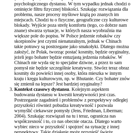
psychologicznego dystansu. W tym wypadku jednak chodzi o
ominięcie filtru fizycznej bliskości. Szukając rozwiązania dla
problemu, nasze procesy myślowe krążą po znanych im
miejscach. Chodzi tu o fizyczne, geograficzne czy kulturowe
blokady. Wyjście poza strefę komfortu (tego, co dobrze nam
znane) stwarza sytuacje, w których nasza wyobraźnia ma
większe pole do popisu. W Polsce jedzenie robaków czy
skorpionów jest czymś nienaturalnym, jednak w Chinach
takie potrawy są postrzegane jako smakołyki. Dlatego można
założyć, że Polak, tworząc postać kosmity, będzie oryginalny,
jeżeli jego bohater będzie entuzjastą jedzenia robaków. W
Chinach nie wyda się to specjalne dziwne, a przez to sam
pomysł nie będzie szczególnie kreatywny. Stwórz teraz obraz
kosmity do powieści innej osoby, która mieszka w innym
kraju i kręgu kulturowym, np. w Bhutanie. Czy bohater znów
się zmienił na lepsze? Jest bardziej oryginalny?
Kontekst czasowy dystansu
. Kolejnym aspektem
budowania dystansu w kwestii kreatywności jest czas.
Postrzeganie zagadnień i problemów z perspektywy odległej
przyszłości również pobudza kreatywność i pozwala
wymyślić ciekawsze pomysły (Jens, Friedman, Liberman;
2004). Szukając rozwiązań na tu i teraz, ogranicza nas
współczesność i to, co nas obecnie otacza. Dlatego warto
wybiec nieco w przyszłość i spojrzeć na sytuację z innej
perspektywy. Takie działanie może przynieść świeże