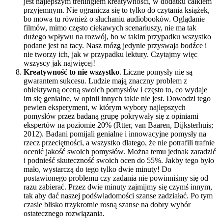
jest najlepszym treningiem kreatywności, w dodatku całkiem
przyjemnym. Nie ogranicza się to tylko do czytania książek,
bo mowa tu również o słuchaniu audiobooków. Oglądanie
filmów, mimo często ciekawych scenariuszy, nie ma tak
dużego wpływu na rozwój, bo w takim przypadku wszystko
podane jest na tacy. Nasz mózg jedynie przyswaja bodźce i
nie tworzy ich, jak w przypadku lektury. Czytajmy więc
wszyscy jak najwięcej!
Kreatywność to nie wszystko
. Liczne pomysły nie są
gwarantem sukcesu. Ludzie mają znaczny problem z
obiektywną oceną swoich pomysłów i często to, co wydaje
im się genialne, w opinii innych takie nie jest. Dowodzi tego
pewien eksperyment, w którym wybory najlepszych
pomysłów przez badaną grupę pokrywały się z opiniami
ekspertów na poziomie 20% (Rtter, van Baaren, Dijksterhuis;
2012). Badani pomijali genialne i innowacyjne pomysły na
rzecz przeciętności, a wszystko dlatego, że nie potrafili trafnie
ocenić jakość swoich pomysłów. Można temu jednak zaradzić
i podnieść skuteczność swoich ocen do 55%. Jakby tego było
mało, wystarczą do tego tylko dwie minuty! Do
postawionego problemu czy zadania nie powinniśmy się od
razu zabierać. Przez dwie minuty zajmijmy się czymś innym,
tak aby dać naszej podświadomości szanse zadziałać. Po tym
czasie blisko trzykrotnie rosną szanse na dobry wybór
ostatecznego rozwiązania.