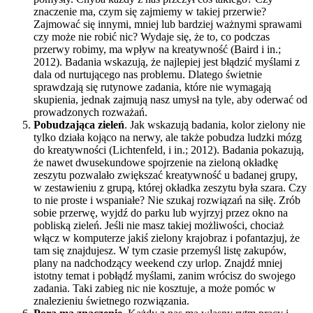
znaczenie ma, czym się zajmiemy w takiej przerwie?
Zajmować się innymi, mniej lub bardziej ważnymi sprawami
czy może nie robić nic? Wydaje się, że to, co podczas
przerwy robimy, ma wpływ na kreatywność (Baird i in.;
2012). Badania wskazują, że najlepiej jest błądzić myślami z
dala od nurtującego nas problemu. Dlatego świetnie
sprawdzają się rutynowe zadania, które nie wymagają
skupienia, jednak zajmują nasz umysł na tyle, aby oderwać od
prowadzonych rozważań.
Pobudzająca zieleń
. Jak wskazują badania, kolor zielony nie
tylko działa kojąco na nerwy, ale także pobudza ludzki mózg
do kreatywności (Lichtenfeld, i in.; 2012). Badania pokazują,
że nawet dwusekundowe spojrzenie na zieloną okładkę
zeszytu pozwalało zwiększać kreatywność u badanej grupy,
w zestawieniu z grupą, której okładka zeszytu była szara. Czy
to nie proste i wspaniałe? Nie szukaj rozwiązań na siłę. Zrób
sobie przerwę, wyjdź do parku lub wyjrzyj przez okno na
pobliską zieleń. Jeśli nie masz takiej możliwości, chociaż
włącz w komputerze jakiś zielony krajobraz i pofantazjuj, że
tam się znajdujesz. W tym czasie przemyśl listę zakupów,
plany na nadchodzący weekend czy urlop. Znajdź mniej
istotny temat i pobłądź myślami, zanim wrócisz do swojego
zadania. Taki zabieg nic nie kosztuje, a może pomóc w
znalezieniu świetnego rozwiązania.