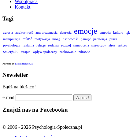
Współpraca
Kontakt
Tagi
emocje
agresja
atrakcyjność
autoprezentacja
depresja
empatia
kultura
lęk
miłość
manipulacja
motywacja
mózg
osobowość
pamięć
perswazja
praca
relacje
stres
psychologia
reklama
rodzina
rozwój
samoocena
stereotypy
sukces
szczęście
terapia
wpływ społeczny
zachowanie
zdrowie
Powered by
Easytagcloud v2.1
Newsletter
Bądź na bieżąco!
e-mail
Znajdź nas na Facebooku
© 2006 - 2026 Psychologia-Spoleczna.pl