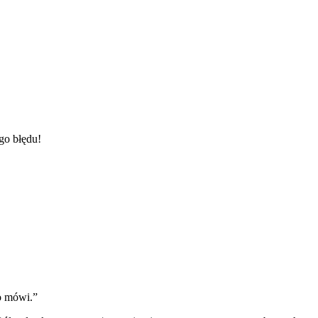
go błędu!
ko mówi.”