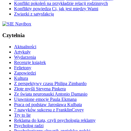
Konflikt pokoleń na przykładzie relacji rodzinnych
Konflikty powiedzą Ci, jak jest między Wami
Związki z satysfakcją
Czytelnia
Aktualności
Artykuły
Wydarzenia
Recenzje książek
Felietony
Zapowiedzi
Kultura
Z perspektywy czasu Philipa Zimbardo
Złote myśli Stevena Pinkera
Ze świata neuronauki Antonio Damasio
Ujawnione emocje Paula Ekmana
Praca od podstaw Jarosława Kulbata
7 nawyków sukcesu z FranklinCovey
Try to lie
Reklama do kąta, czyli psychologia reklamy
Psycholog radzi
Psychologiczny słownik angielsko-polski