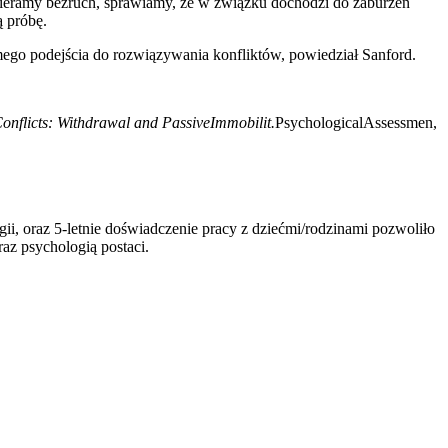
bieramy bezruch, sprawiamy, że w związku dochodzi do zaburzeń
ą próbę.
mego podejścia do rozwiązywania konfliktów, powiedział Sanford.
nflicts: Withdrawal and PassiveImmobilit.
PsychologicalAssessmen,
 oraz 5-letnie doświadczenie pracy z dziećmi/rodzinami pozwoliło
raz psychologią postaci.