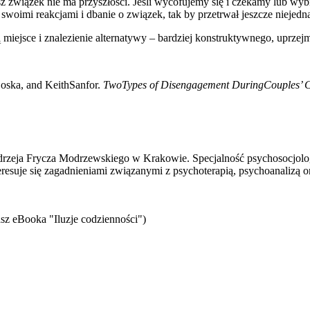
z związek nie ma przyszłości. Jeśli wycofujemy się i czekamy lub wy
woimi reakcjami i dbanie o związek, tak by przetrwał jeszcze niejedn
miejsce i znalezienie alternatywy – bardziej konstruktywnego, uprzej
oska, and KeithSanfor.
TwoTypes of Disengagement DuringCouples’ Co
eja Frycza Modrzewskiego w Krakowie. Specjalność psychosocjologii,
teresuje się zagadnieniami związanymi z psychoterapią, psychoanalizą o
sz eBooka "Iluzje codzienności")