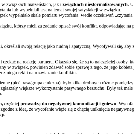
 w związkach małżeńskich, jak i
związkach niesformalizowanych
. U
tania lub wypełniali test na temat swojej satysfakcji w związku.
 wypełniało skale pomiaru wycofania, wedle oczekiwań „czytania w m
zku, którzy mieli za zadanie opisać swój konflikt, odpowiadając na py
i, określali swoją relację jako nudną i apatyczną. Wycofywali się, a
 czekać na reakcję partnera. Okazało się, że są to najczęściej osoby, któ
wany w związek, powinien zdawać sobie sprawę z tego, że jego kobieta
z niego ręki i na rozwiązanie konfliktu.
ienne (płeć, rasa/grupa etniczna), było kilka drobnych różnic pomięd
głaszały większe wykorzystanie pasywnego bezruchu. Były też małe r
u.
go, częściej prowadzą do negatywnej komunikacji i gniewu
. Wycofa
 zgodne z ideą, że wycofanie wiąże się z chęcią uniknięcia negatywn
ji.