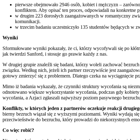
pierwsze obejmowało 2946 osób, kobiet i mężczyzn – zarówno
konfliktem. Aby opisać ten proces, odpowiadali na konkretne py
w drugim 223 dorosłych zaangażowanych w romantyczny związek
komunikacji.
w trzecim badaniu uczestniczyło 135 studentów będących w zwią
Wyniki
Sformułowane wyniki pokazały, że ci, którzy wycofywali się po kłótn
jak twierdzi Sanford, i stosuje go prawie każdy z nas.
W drugiej grupie znaleźli się badani, którzy woleli zachować bezruch i
związku. Według nich, jeżeli ich partner rzeczywiście jest zaangażo
gotowy zmierzyć się z problemem. Dlatego czeka na wyciągnięcie prze
Mimo iż badania wykazały, że czynniki struktury wycofania są niezm
odnotowano większe wykorzystanie wycofania, podczas gdy kobiety z
wycofania, a Azjaci zgłaszali najwyższy poziom pasywnego bezruch
Konflikty, w których jeden z partnerów oczekuje reakcji drugie
bierny bezruch wiązał się z wyższymi poziomami. Wyniki wydają się
przeciwieństwie do bezruchu, który prowadzi do niekorzystnych emoc
Co więc robić?