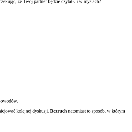
zekując, że Twój partner będzie czytał Ci w myślach?
 powodów.
icjować kolejnej dyskusji.
Bezruch
natomiast to sposób, w którym