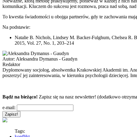
Nieważne, którą metodę praktykujemy, ponieważ w każdej z nich nas
komunikacji. Kluczem do sukcesu jest rozmowa, praca nad sobą, nad s
To kwestia świadomości u obojga partnerów, gdy te zachowania mają 
Na podstawie:
Natalie B. Nichols, Lindsey M. Backer-Fulghum, Chelsea R. B
2015, Vol. 27, No. 1, 203–214
Autor:
Aleksandra Dymanus - Gaudyn
Redaktor
Dyplomowany socjolog, absolwentka Krakowskiej Akademii im. Andrz
poszerzyć jej zainteresowania, w kierunku psychologii dziecięcej. In
Bądź na bieżąco!
Zapisz się na nasz newsletter! (dodatkowo otrzyma
e-mail:
Tags:
konflikt