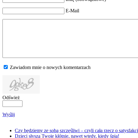
E-Mail
Zawiadom mnie o nowych komentarzach
Odśwież
Wyślij
Czy będziemy ze sobą szczęśliwi – czyli cała rzecz o satysfakc
Dzieci słyszą Twoje kłótnie, nawet wtedy, kiedy śpią!