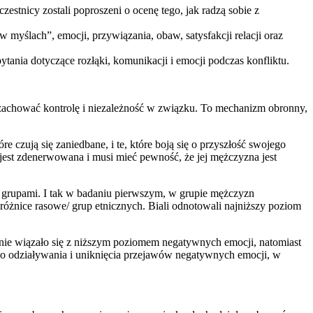
czestnicy zostali poproszeni o ocenę tego, jak radzą sobie z
yślach”, emocji, przywiązania, obaw, satysfakcji relacji oraz
tania dotyczące rozłąki, komunikacji i emocji podczas konfliktu.
by zachować kontrolę i niezależność w związku. To mechanizm obronny,
re czują się zaniedbane, i te, które boją się o przyszłość swojego
 jest zdenerwowana i musi mieć pewność, że jej mężczyzna jest
zy grupami. I tak w badaniu pierwszym, w grupie mężczyzn
óżnice rasowe/ grup etnicznych. Biali odnotowali najniższy poziom
nie wiązało się z niższym poziomem negatywnych emocji, natomiast
ego odziaływania i uniknięcia przejawów negatywnych emocji, w