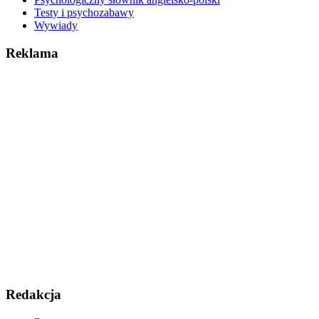
Testy i psychozabawy
Wywiady
Reklama
Redakcja