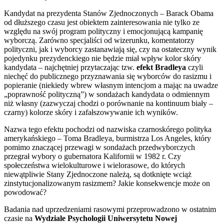
Kandydat na prezydenta Stanów Zjednoczonych – Barack Obama
od dłuższego czasu jest obiektem zainteresowania nie tylko ze
względu na swój program polityczny i emocjonującą kampanię
wyborczą. Zarówno specjaliści od wizerunku, komentatorzy
polityczni, jak i wyborcy zastanawiają się, czy na ostateczny wynik
pojedynku prezydenckiego nie będzie miał wpływ kolor skóry
kandydata – najchętniej przytaczając tzw.
efekt Bradleya
czyli
niechęć do publicznego przyznawania się wyborców do rasizmu i
popieranie (niekiedy wbrew własnym intencjom a mając na uwadze
„poprawność polityczną”) w sondażach kandydata o odmiennym
niż własny (zazwyczaj chodzi o porównanie na kontinuum biały –
czarny) kolorze skóry i zafałszowywanie ich wyników.
Nazwa tego efektu pochodzi od nazwiska czarnoskórego polityka
amerykańskiego – Toma Bradleya, burmistrza Los Angeles, który
pomimo znaczącej przewagi w sondażach przedwyborczych
przegrał wybory o gubernatora Kalifornii w 1982 r. Czy
społeczeństwa wielokulturowe i wielorasowe, do których
niewątpliwie Stany Zjednoczone należą, są dotknięte wciąż
zinstytucjonalizowanym rasizmem? Jakie konsekwencje może on
powodować?
Badania nad uprzedzeniami rasowymi przeprowadzono w ostatnim
czasie na
Wydziale Psychologii Uniwersytetu Nowej