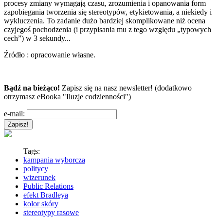
procesy zmiany wymagają czasu, zrozumienia i opanowania form
zapobiegania tworzenia się stereotypów, etykietowania, a niekiedy i
wykluczenia. To zadanie dużo bardziej skomplikowane niż ocena
czyjegoś pochodzenia (i przypisania mu z tego względu „typowych
cech”) w 3 sekundy...
Źródło : opracowanie własne.
Bądź na bieżąco!
Zapisz się na nasz newsletter! (dodatkowo
otrzymasz eBooka "Iluzje codzienności")
e-mail:
Tags:
kampania wyborcza
politycy
wizerunek
Public Relations
efekt Bradleya
kolor skóry
stereotypy rasowe