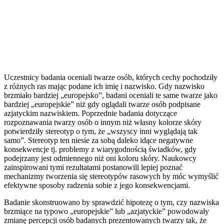
Uczestnicy badania oceniali twarze osób, których cechy pochodziły
z różnych ras mając podane ich imię i nazwisko. Gdy nazwisko
brzmiało bardziej „europejsko”, badani oceniali te same twarze jako
bardziej „europejskie” niż gdy oglądali twarze osób podpisane
azjatyckim nazwiskiem. Poprzednie badania dotyczące
rozpoznawania twarzy osób o innym niż własny kolorze skóry
potwierdziły stereotyp o tym, że „wszyscy inni wyglądają tak
samo”. Stereotyp ten niesie za sobą daleko idące negatywne
konsekwencje tj. problemy z wiarygodnością świadków, gdy
podejrzany jest odmiennego niż oni koloru skóry. Naukowcy
zainspirowani tymi rezultatami postanowili lepiej poznać
mechanizmy tworzenia się stereotypów rasowych by móc wymyślić
efektywne sposoby radzenia sobie z jego konsekwencjami.
Badanie skonstruowano by sprawdzić hipotezę o tym, czy nazwiska
brzmiące na typowo „europejskie” lub „azjatyckie” powodowały
zmianę percepcji osób badanych prezentowanych twarzy tak, że