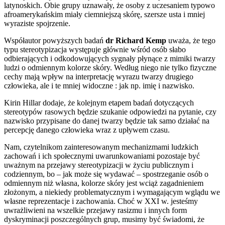
latynoskich. Obie grupy uznawały, że osoby z uczesaniem typowo
afroamerykańskim miały ciemniejszą skórę, szersze usta i mniej
wyraziste spojrzenie.
Współautor powyższych badań
dr Richard Kemp
uważa, że tego
typu stereotypizacja występuje głównie wśród osób słabo
odbierających i odkodowujących sygnały płynące z mimiki twarzy
ludzi o odmiennym kolorze skóry. Według niego nie tylko fizyczne
cechy mają wpływ na interpretację wyrazu twarzy drugiego
człowieka, ale i te mniej widoczne : jak np. imię i nazwisko.
Kirin Hillar dodaje, że kolejnym etapem badań dotyczących
stereotypów rasowych będzie szukanie odpowiedzi na pytanie, czy
nazwisko przypisane do danej twarzy będzie tak samo działać na
percepcję danego człowieka wraz z upływem czasu.
Nam, czytelnikom zainteresowanym mechanizmami ludzkich
zachowań i ich społecznymi uwarunkowaniami pozostaje być
uważnym na przejawy stereotypizacji w życiu publicznym i
codziennym, bo – jak może się wydawać – spostrzeganie osób o
odmiennym niż własna, kolorze skóry jest wciąż zagadnieniem
złożonym, a niekiedy problematycznym i wymagającym wglądu we
własne reprezentacje i zachowania. Choć w XXI w. jesteśmy
uwrażliwieni na wszelkie przejawy rasizmu i innych form
dyskryminacji poszczególnych grup, musimy być świadomi, że