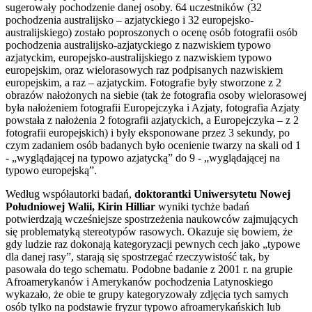
sugerowały pochodzenie danej osoby. 64 uczestników (32
pochodzenia australijsko – azjatyckiego i 32 europejsko-
australijskiego) zostało poproszonych o ocenę osób fotografii osób
pochodzenia australijsko-azjatyckiego z nazwiskiem typowo
azjatyckim, europejsko-australijskiego z nazwiskiem typowo
europejskim, oraz wielorasowych raz podpisanych nazwiskiem
europejskim, a raz – azjatyckim. Fotografie były stworzone z 2
obrazów nałożonych na siebie (tak że fotografia osoby wielorasowej
była nałożeniem fotografii Europejczyka i Azjaty, fotografia Azjaty
powstała z nałożenia 2 fotografii azjatyckich, a Europejczyka – z 2
fotografii europejskich) i były eksponowane przez 3 sekundy, po
czym zadaniem osób badanych było ocenienie twarzy na skali od 1
- „wyglądającej na typowo azjatycką” do 9 - „wyglądającej na
typowo europejską”.
Według współautorki badań,
doktorantki Uniwersytetu Nowej
Południowej Walii, Kirin Hilliar
wyniki tychże badań
potwierdzają wcześniejsze spostrzeżenia naukowców zajmujących
się problematyką stereotypów rasowych. Okazuje się bowiem, że
gdy ludzie raz dokonają kategoryzacji pewnych cech jako „typowe
dla danej rasy”, starają się spostrzegać rzeczywistość tak, by
pasowała do tego schematu. Podobne badanie z 2001 r. na grupie
Afroamerykanów i Amerykanów pochodzenia Latynoskiego
wykazało, że obie te grupy kategoryzowały zdjęcia tych samych
osób tylko na podstawie fryzur typowo afroamerykańskich lub