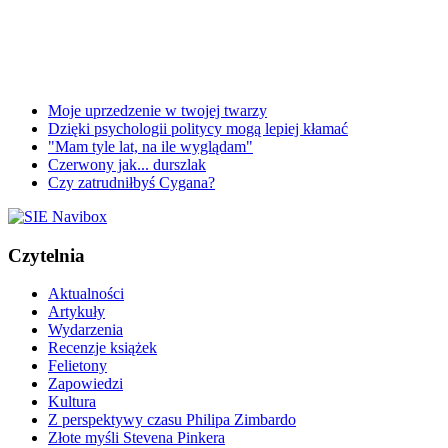
Moje uprzedzenie w twojej twarzy
Dzięki psychologii politycy mogą lepiej kłamać
"Mam tyle lat, na ile wyglądam"
Czerwony jak... durszlak
Czy zatrudniłbyś Cygana?
Czytelnia
Aktualności
Artykuły
Wydarzenia
Recenzje książek
Felietony
Zapowiedzi
Kultura
Z perspektywy czasu Philipa Zimbardo
Złote myśli Stevena Pinkera