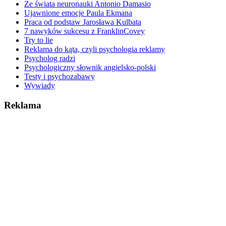
Ze świata neuronauki Antonio Damasio
Ujawnione emocje Paula Ekmana
Praca od podstaw Jarosława Kulbata
7 nawyków sukcesu z FranklinCovey
Try to lie
Reklama do kąta, czyli psychologia reklamy
Psycholog radzi
Psychologiczny słownik angielsko-polski
Testy i psychozabawy
Wywiady
Reklama