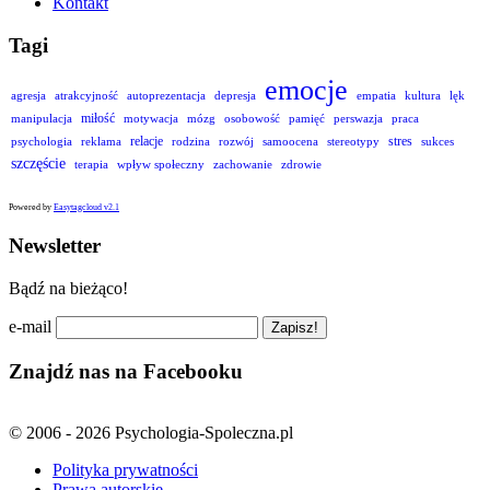
Kontakt
Tagi
emocje
agresja
atrakcyjność
autoprezentacja
depresja
empatia
kultura
lęk
miłość
manipulacja
motywacja
mózg
osobowość
pamięć
perswazja
praca
relacje
stres
psychologia
reklama
rodzina
rozwój
samoocena
stereotypy
sukces
szczęście
terapia
wpływ społeczny
zachowanie
zdrowie
Powered by
Easytagcloud v2.1
Newsletter
Bądź na bieżąco!
e-mail
Znajdź nas na Facebooku
© 2006 - 2026 Psychologia-Spoleczna.pl
Polityka prywatności
Prawa autorskie