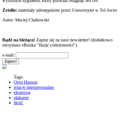
wyraźnym sygnałem, który pozwala osiągnąć ten cel.
Źródło:
materiały udostępnione przez Uniwersytet w Tel Awiw
Autor:
Maciej Chabowski
Bądź na bieżąco!
Zapisz się na nasz newsletter! (dodatkowo
otrzymasz eBooka "Iluzje codzienności")
e-mail:
Tags:
Oren Hasson
relacje interpersonalne
ekspresja
płakanie
litość