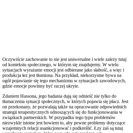
Oczywiście zachowanie to nie jest uniwersalne i wiele zależy tutaj
od kontekstu społecznego, w którym się znajdujemy. W wielu
sytuacjach wyrażanie emocji jest odbierane jako słabość, a więc i
produkcja łez jest tłumiona. Na przykład, niekorzystne bywa na
ogół pojawianie się tego mechanizmu w sytuacjach zawodowych,
gdzie emocje powinny być raczej ukryte.
Zdaniem Hassona, jego badania dają się odnieść nie tylko do
tłumaczenia sytuacji społecznych, w których pojawia się płacz. Jest
on przekonany, że pozwalają także na opracowanie odpowiednich
strategii terapeutycznych odnoszących się do funkcjonowania w
związkach partnerskich. W przypadku tego typu problemów
niezwykle istotne jest bowiem to, aby pewne problemy dotyczące
wzajemnych relacji usankcjonować i podkreślić. Łzy zaś są tutaj