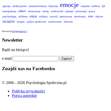
emocje
agresja
atrakcyjność
autoprezentacja
depresja
empatia
kultura
lęk
miłość
manipulacja
motywacja
mózg
osobowość
pamięć
perswazja
praca
relacje
stres
psychologia
reklama
rodzina
rozwój
samoocena
stereotypy
sukces
szczęście
terapia
wpływ społeczny
zachowanie
zdrowie
Powered by
Easytagcloud v2.1
Newsletter
Bądź na bieżąco!
e-mail
Znajdź nas na Facebooku
© 2006 - 2026 Psychologia-Spoleczna.pl
Polityka prywatności
Prawa autorskie