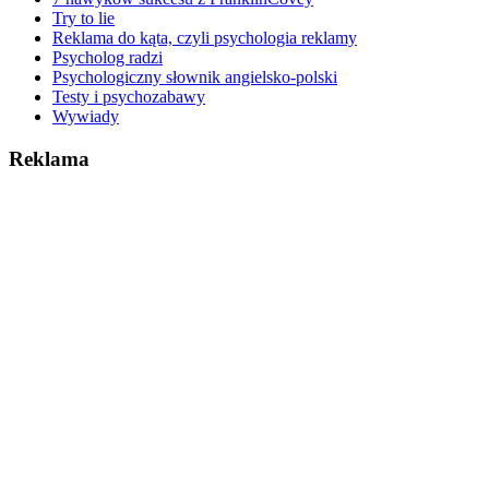
Try to lie
Reklama do kąta, czyli psychologia reklamy
Psycholog radzi
Psychologiczny słownik angielsko-polski
Testy i psychozabawy
Wywiady
Reklama