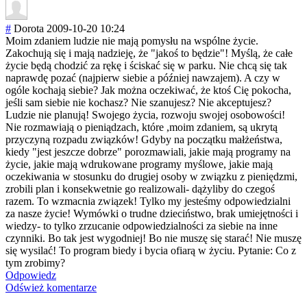
#
Dorota
2009-10-20 10:24
Moim zdaniem ludzie nie mają pomysłu na wspólne życie.
Zakochują się i mają nadzieję, że "jakoś to będzie"! Myślą, że całe
życie będą chodzić za rękę i ściskać się w parku. Nie chcą się tak
naprawdę pozać (najpierw siebie a później nawzajem). A czy w
ogóle kochają siebie? Jak można oczekiwać, że ktoś Cię pokocha,
jeśli sam siebie nie kochasz? Nie szanujesz? Nie akceptujesz?
Ludzie nie planują! Swojego życia, rozwoju swojej osobowości!
Nie rozmawiają o pieniądzach, które ,moim zdaniem, są ukrytą
przyczyną rozpadu związków! Gdyby na początku małżeństwa,
kiedy "jest jeszcze dobrze" porozmawiali, jakie mają programy na
życie, jakie mają wdrukowane programy myślowe, jakie mają
oczekiwania w stosunku do drugiej osoby w związku z pieniędzmi,
zrobili plan i konsekwetnie go realizowali- dążyliby do czegoś
razem. To wzmacnia związek! Tylko my jesteśmy odpowiedzialni
za nasze życie! Wymówki o trudne dzieciństwo, brak umiejętności i
wiedzy- to tylko zrzucanie odpowiedzialnoś
ci za siebie na inne
czynniki. Bo tak jest wygodniej! Bo nie muszę się starać! Nie muszę
się wysilać! To program biedy i bycia ofiarą w życiu. Pytanie: Co z
tym zrobimy?
Odpowiedz
Odśwież komentarze