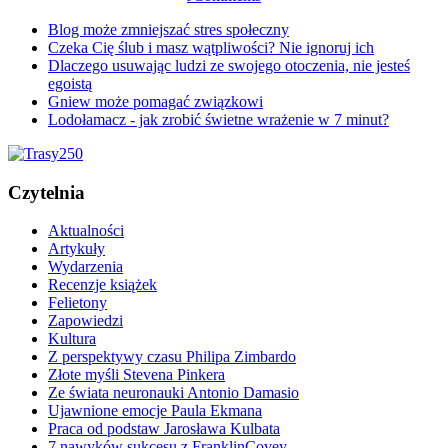
Blog może zmniejszać stres społeczny
Czeka Cię ślub i masz wątpliwości? Nie ignoruj ich
Dlaczego usuwając ludzi ze swojego otoczenia, nie jesteś
egoistą
Gniew może pomagać związkowi
Lodołamacz - jak zrobić świetne wrażenie w 7 minut?
Czytelnia
Aktualności
Artykuły
Wydarzenia
Recenzje książek
Felietony
Zapowiedzi
Kultura
Z perspektywy czasu Philipa Zimbardo
Złote myśli Stevena Pinkera
Ze świata neuronauki Antonio Damasio
Ujawnione emocje Paula Ekmana
Praca od podstaw Jarosława Kulbata
7 nawyków sukcesu z FranklinCovey