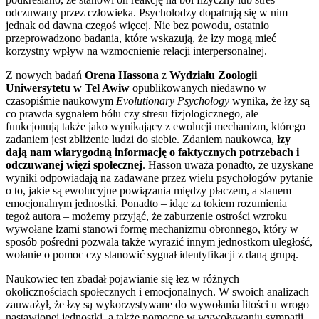
odczuwany przez człowieka. Psycholodzy dopatrują się w nim
jednak od dawna czegoś więcej. Nie bez powodu, ostatnio
przeprowadzono badania, które wskazują, że łzy mogą mieć
korzystny wpływ na wzmocnienie relacji interpersonalnej.
Z nowych badań
Orena Hassona
z
Wydziału Zoologii
Uniwersytetu w Tel Awiw
opublikowanych niedawno w
czasopiśmie naukowym
Evolutionary Psychology
wynika, że łzy są
co prawda sygnałem bólu czy stresu fizjologicznego, ale
funkcjonują także jako wynikający z ewolucji mechanizm, którego
zadaniem jest zbliżenie ludzi do siebie. Zdaniem naukowca,
łzy
dają nam wiarygodną informację o faktycznych potrzebach i
odczuwanej więzi społecznej
. Hasson uważa ponadto, że uzyskane
wyniki odpowiadają na zadawane przez wielu psychologów pytanie
o to, jakie są ewolucyjne powiązania między płaczem, a stanem
emocjonalnym jednostki. Ponadto – idąc za tokiem rozumienia
tegoż autora – możemy przyjąć, że zaburzenie ostrości wzroku
wywołane łzami stanowi formę mechanizmu obronnego, który w
sposób pośredni pozwala także wyrazić innym jednostkom uległość,
wołanie o pomoc czy stanowić sygnał identyfikacji z daną grupą.
Naukowiec ten zbadał pojawianie się łez w różnych
okolicznościach społecznych i emocjonalnych. W swoich analizach
zauważył, że łzy są wykorzystywane do wywołania litości u wrogo
nastawionej jednostki, a także pomocne w wywoływaniu sympatii