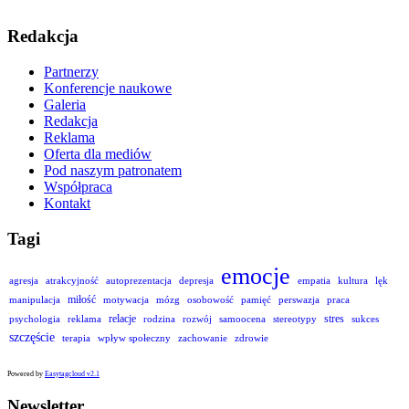
Redakcja
Partnerzy
Konferencje naukowe
Galeria
Redakcja
Reklama
Oferta dla mediów
Pod naszym patronatem
Współpraca
Kontakt
Tagi
emocje
agresja
atrakcyjność
autoprezentacja
depresja
empatia
kultura
lęk
miłość
manipulacja
motywacja
mózg
osobowość
pamięć
perswazja
praca
relacje
stres
psychologia
reklama
rodzina
rozwój
samoocena
stereotypy
sukces
szczęście
terapia
wpływ społeczny
zachowanie
zdrowie
Powered by
Easytagcloud v2.1
Newsletter