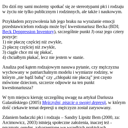
Do dziś my sami możemy spotkać się ze stereotypami płci i rodzaju
w życiu nie tylko publicznym i rodzinnych, ale także i naukowym.
Przykładem przyzwolenia lub jego braku na wyrażanie emocji
przedstawicielom rodzaju może być kwestionariusz Becka (BDI;
Beck Deppression Inventory
), szczególnie punkt J) oraz jego cztery
pozycje:
1) nie płaczę częściej niż zwykle,
2) płaczę częściej niż zwykle,
3) ciągle chce mi się płakać,
4) chciałbym płakać, lecz nie jestem w stanie.
Analiza pod kątem rodzajowym nasuwa pytanie, czy mężczyzna
wychowany w patriarchalnym modelu i wymiarze rodziny, w
którym „nie bądź babą” czy „chłopaki nie płaczą” jest często
mówione dzieciom, szczerze odpowie na ten punkt
kwestionariusza?
W tym miejscu kieruję szczególną uwagę na artykuł Dariusza
Galasińskiego (2005)
Mężczyźni, piszcie o swojej depresji
, w którym
dość ciekawie temat depresji u mężczyzn został zarysowany.
Zdaniem badaczki płci i rodzaju – Sandry Lipsitz Bem (2000, za:
Arcimowicz, 2003) istnieją społeczne założenia, inaczej też -
pryzmaty
gender
, zakorzenione we wszelkich praktykach