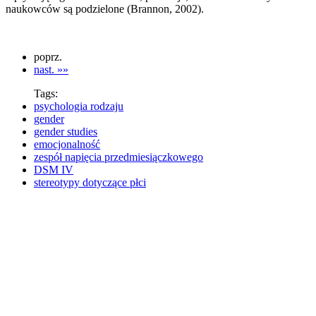
naukowców są podzielone (Brannon, 2002).
poprz.
nast. »»
Tags:
psychologia rodzaju
gender
gender studies
emocjonalność
zespół napięcia przedmiesiączkowego
DSM IV
stereotypy dotyczące płci