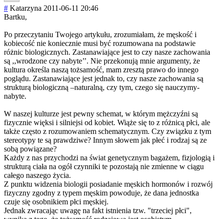
#
Katarzyna
2011-06-11 20:46
Bartku,
Po przeczytaniu Twojego artykułu, zrozumiałam, że męskość i
kobiecość nie koniecznie musi być rozumowana na podstawie
różnic biologicznych. Zastanawiające jest to czy nasze zachowania
są ,,wrodzone czy nabyte’’. Nie przekonują mnie argumenty, że
kultura określa naszą tożsamość, mam zresztą prawo do innego
poglądu. Zastanawiające jest jednak to, czy nasze zachowania są
strukturą biologiczną –naturalną, czy tym, czego się nauczymy-
nabyte
.
W naszej kulturze jest pewny schemat, w którym mężczyźni są
fizycznie więksi i silniejsi od kobiet. Wiąże się to z różnicą płci, ale
także często z rozumowaniem schematycznym. Czy związku z tym
stereotypy te są prawdziwe? Innym słowem jak płeć i rodzaj są ze
sobą powiązane?
Każdy z nas przychodzi na świat genetycznym bagażem, fizjologią i
strukturą ciała na ogół czynniki te pozostają nie zmienne w ciągu
całego naszego życia.
Z punktu widzenia biologii posiadanie męskich hormonów i rozwój
fizyczny zgodny z typem męskim powoduje, że dana jednostka
czuje się osobnikiem płci męskiej.
Jednak zwracając uwagę na fakt istnienia tzw. "trzeciej płci",