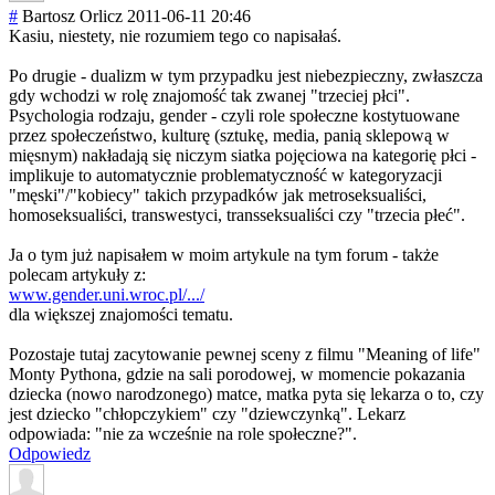
#
Bartosz Orlicz
2011-06-11 20:46
Kasiu, niestety, nie rozumiem tego co napisałaś.
Po drugie - dualizm w tym przypadku jest niebezpieczny, zwłaszcza
gdy wchodzi w rolę znajomość tak zwanej "trzeciej płci".
Psychologia rodzaju, gender - czyli role społeczne kostytuowane
przez społeczeństwo, kulturę (sztukę, media, panią sklepową w
mięsnym) nakładają się niczym siatka pojęciowa na kategorię płci -
implikuje to automatycznie problematycznoś
ć w kategoryzacji
"męski"/"kobiec
y" takich przypadków jak metroseksualiśc
i,
homoseksualiści
, transwestyci, transseksualiśc
i czy "trzecia płeć".
Ja o tym już napisałem w moim artykule na tym forum - także
polecam artykuły z:
www.gender.uni.wroc.pl/.../
dla większej znajomości tematu.
Pozostaje tutaj zacytowanie pewnej sceny z filmu "Meaning of life"
Monty Pythona, gdzie na sali porodowej, w momencie pokazania
dziecka (nowo narodzonego) matce, matka pyta się lekarza o to, czy
jest dziecko "chłopczykiem" czy "dziewczynką". Lekarz
odpowiada: "nie za wcześnie na role społeczne?".
Odpowiedz