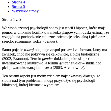
Strona 4
Strona 5
Wszystkie strony
Strona 1 z 5
We współczesnej psychologii sporo jest teorii i hipotez, które mają
pomóc w unikaniu konfliktów miedzygrupowych i dyskryminacji ze
względu na pochodzenie etniczne, orientację seksualną i płeć oraz
szeroko rozumiany rodzaj (
gender
).
Samo pojęcie
rodzaj
obejmuje zespół postaw i zachowań, który ma
związek, choć nie pokrywa się całkowicie, z płcią biologiczną
(2002, Brannon). Termin
gender
dokładniej określa płeć
uwarunkowaną kulturowo, a termin
gender studies
– studia nad
płcią uwarunkowaną kulturowo (2003, Arcimowicz).
Ten ostatni aspekt jest moim zdaniem najciekawszy dlatego, że
studia nad tym problemem mogą przysłużyć się psychologii
klinicznej, której kierunek wybrałem.