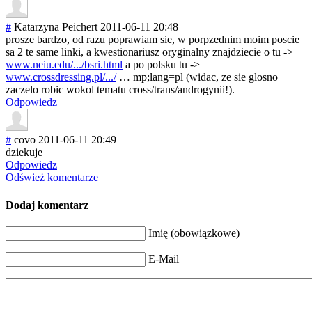
#
Katarzyna Peichert
2011-06-11 20:48
prosze bardzo, od razu poprawiam sie, w porpzednim moim poscie
sa 2 te same linki, a kwestionariusz oryginalny znajdziecie o tu ->
www.neiu.edu/.../bsri.html
a po polsku tu ->
www.crossdressing.pl/.../
… mp;lang=pl (widac, ze sie glosno
zaczelo robic wokol tematu cross/trans/and
rogynii!).
Odpowiedz
#
covo
2011-06-11 20:49
dziekuje
Odpowiedz
Odśwież komentarze
Dodaj komentarz
Imię (obowiązkowe)
E-Mail