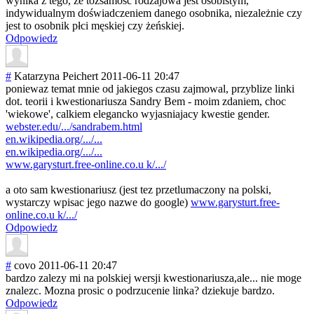
wynika z tego, że tożsamość rodzajowa jest osobistym,
indywidualnym doświadczeniem danego osobnika, niezależnie czy
jest to osobnik płci męskiej czy żeńskiej.
Odpowiedz
#
Katarzyna Peichert
2011-06-11 20:47
poniewaz temat mnie od jakiegos czasu zajmowal, przyblize linki
dot. teorii i kwestionariusza Sandry Bem - moim zdaniem, choc
'wiekowe', calkiem elegancko wyjasniajacy kwestie gender.
webster.edu/.../sandrabem.html
en.wikipedia.org/.../...
en.wikipedia.org/.../...
www.garysturt.free-online.co.u k/.../
a oto sam kwestionariusz (jest tez przetlumaczony na polski,
wystarczy wpisac jego nazwe do google)
www.garysturt.free-
online.co.u k/.../
Odpowiedz
#
covo
2011-06-11 20:47
bardzo zalezy mi na polskiej wersji kwestionariusza
,ale... nie moge
znalezc. Mozna prosic o podrzucenie linka? dziekuje bardzo.
Odpowiedz