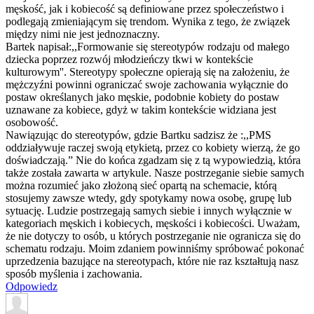
męskość, jak i kobiecość są definiowane przez społeczeństwo i
podlegają zmieniającym się trendom. Wynika z tego, że związek
między nimi nie jest jednoznaczny.
Bartek napisał:,,Formo
wanie się stereotypów rodzaju od małego
dziecka poprzez rozwój młodzieńczy tkwi w kontekście
kulturowym''. Stereotypy społeczne opierają się na założeniu, że
mężczyźni powinni ograniczać swoje zachowania wyłącznie do
postaw określanych jako męskie, podobnie kobiety do postaw
uznawane za kobiece, gdyż w takim kontekście widziana jest
osobowość.
Nawiązując do stereotypów, gdzie Bartku sadzisz że :,,PMS
oddziaływuje raczej swoją etykietą, przez co kobiety wierzą, że go
doświadczają.” Nie do końca zgadzam się z tą wypowiedzią, która
także została zawarta w artykule. Nasze postrzeganie siebie samych
można rozumieć jako złożoną sieć opartą na schemacie, którą
stosujemy zawsze wtedy, gdy spotykamy nowa osobę, grupę lub
sytuację. Ludzie postrzegają samych siebie i innych wyłącznie w
kategoriach męskich i kobiecych, męskości i kobiecości. Uważam,
że nie dotyczy to osób, u których postrzeganie nie ogranicza się do
schematu rodzaju. Moim zdaniem powinniśmy spróbować pokonać
uprzedzenia bazujące na stereotypach, które nie raz kształtują nasz
sposób myślenia i zachowania.
Odpowiedz