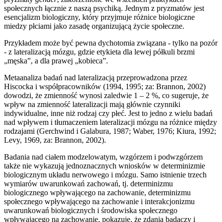
społecznych łącznie z naszą psychiką. Jednym z pryzmatów jest
esencjalizm biologiczny, który przyjmuje różnice biologiczne
miedzy płciami jako zasadę organizującą życie społeczne.
Przykładem może być pewna dychotomia związana - tylko na pozór
- z lateralizacją mózgu, gdzie etykieta dla lewej półkuli brzmi
„męska”, a dla prawej „kobieca”.
Metaanaliza badań nad lateralizacją przeprowadzona przez
Hiscocka i współpracowników (1994, 1995; za: Brannon, 2002)
dowodzi, że zmienność wynosi zaledwie 1 – 2 %, co sugeruje, że
wpływ na zmienność lateralizacji mają głównie czynniki
indywidualne, inne niż rodzaj czy płeć. Jest to jedno z wielu badań
nad wpływem i tłumaczeniem lateralizacji mózgu na różnice między
rodzajami (Gerchwind i Galabura, 1987; Waber, 1976; Kiura, 1992;
Levy, 1969, za: Brannon, 2002).
Badania nad ciałem modzelowatym, wzgórzem i podwzgórzem
także nie wykazują jednoznacznych wniosków w determinizmie
biologicznym układu nerwowego i mózgu. Samo istnienie trzech
wymiarów uwarunkowań zachowań, tj. determinizmu
biologicznego wpływającego na zachowanie, determinizmu
społecznego wpływającego na zachowanie i interakcjonizmu
uwarunkowań biologicznych i środowiska społecznego
wpływającego na zachowanie, pokazuje, że zdania badaczy i