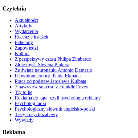
Czytelnia
Aktualności
Artykuły
Wydarzenia
Recenzje książek
Felietony
Zapowiedzi
Kultura
Z perspektywy czasu Philipa Zimbardo
Złote myśli Stevena Pinkera
Ze świata neuronauki Antonio Damasio
Ujawnione emocje Paula Ekmana
Praca od podstaw Jarosława Kulbata
7 nawyków sukcesu z FranklinCovey
Try to lie
Reklama do kąta, czyli psychologia reklamy
Psycholog radzi
Psychologiczny słownik angielsko-polski
Testy i psychozabawy
Wywiady
Reklama