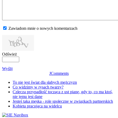
Zawiadom mnie o nowych komentarzach
Odśwież
Wyślij
JComments
To nie jest świat dla słabych mężczyzn
Co widzimy w rysach twarzy?
Człecza przypadłość tocząca z ust pianę, gdy to, co ma ktoś,
nie jemu jest dane
Jesteś taka męska - role społeczne w związkach partnerskich
Kobieta pracująca na widelcu