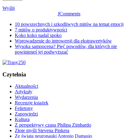
Wyślij
JComments
10 powszechnych i szkodliwych mitów na temat emocji
7 mitów o produktywności
Koko koko nadal spoko
Wprowadzenie do introwersji dla ekstrawertyków
Wysoka samoocena? Pięć powodów, dla których nie
powinieneś jej podwyższać
Czytelnia
Aktualności
Artykuły
Wydarzenia
Recenzje książek
Felietony
Zapowiedzi
Kultura
Z perspektywy czasu Philipa Zimbardo
Złote myśli Stevena Pinkera
Ze świata neuronauki Antonio Damasio