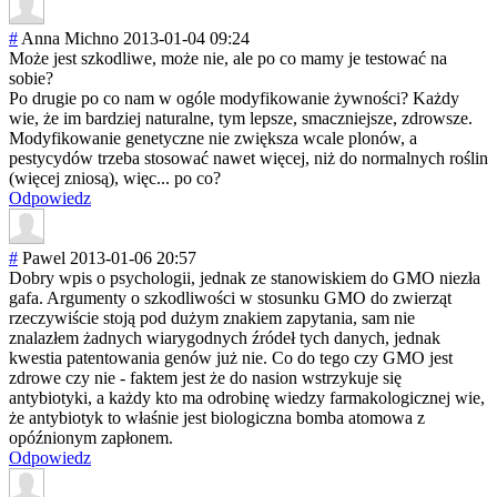
#
Anna Michno
2013-01-04 09:24
Może jest szkodliwe, może nie, ale po co mamy je testować na
sobie?
Po drugie po co nam w ogóle modyfikowanie żywności? Każdy
wie, że im bardziej naturalne, tym lepsze, smaczniejsze, zdrowsze.
Modyfikowanie genetyczne nie zwiększa wcale plonów, a
pestycydów trzeba stosować nawet więcej, niż do normalnych roślin
(więcej zniosą), więc... po co?
Odpowiedz
#
Pawel
2013-01-06 20:57
Dobry wpis o psychologii, jednak ze stanowiskiem do GMO niezła
gafa. Argumenty o szkodliwości w stosunku GMO do zwierząt
rzeczywiście stoją pod dużym znakiem zapytania, sam nie
znalazłem żadnych wiarygodnych źródeł tych danych, jednak
kwestia patentowania genów już nie. Co do tego czy GMO jest
zdrowe czy nie - faktem jest że do nasion wstrzykuje się
antybiotyki, a każdy kto ma odrobinę wiedzy farmakologiczne
j wie,
że antybiotyk to właśnie jest biologiczna bomba atomowa z
opóźnionym zapłonem.
Odpowiedz