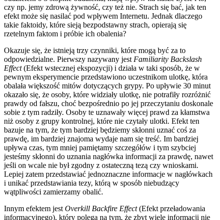
czy np. jemy zdrową żywność, czy też nie. Strach się bać, jak ten
efekt może się nasilać pod wpływem Internetu. Jednak dlaczego
takie faktoidy, które sieją bezpodstawny strach, opierają się
rzetelnym faktom i próbie ich obalenia?
Okazuje się, że istnieją trzy czynniki, które mogą być za to
odpowiedzialne. Pierwszy nazywany jest
Familiarity Backslash
Effect
(Efekt wstecznej ekspozycji) i działa w taki sposób, że w
pewnym eksperymencie przedstawiono uczestnikom ulotkę, która
obalała większość mitów dotyczących grypy. Po upływie 30 minut
okazało się, że osoby, które widziały ulotkę, nie potrafiły rozróżnić
prawdy od fałszu, choć bezpośrednio po jej przeczytaniu doskonale
sobie z tym radziły. Osoby te uznawały więcej prawd za kłamstwa
niż osoby z grupy kontrolnej, które nie czytały ulotki. Efekt ten
bazuje na tym, że tym bardziej będziemy skłonni uznać coś za
prawdę, im bardziej znajoma wydaje nam się treść. Im bardziej
upływa czas, tym mniej pamiętamy szczegółów i tym szybciej
jesteśmy skłonni do uznania nagłówka informacji za prawdę, nawet
jeśli on wcale nie był zgodny z ostateczną tezą czy wnioskami.
Lepiej zatem przedstawiać jednoznaczne informacje w nagłówkach
i unikać przedstawiania tezy, którą w sposób niebudzący
wątpliwości zamierzamy obalić.
Innym efektem jest
Overkill Backfire Effect
(Efekt przeładowania
informacyjnego), który polega na tym, że zbyt wiele informacji nie