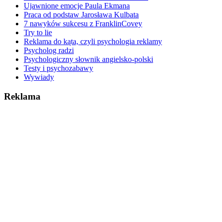
Ujawnione emocje Paula Ekmana
Praca od podstaw Jarosława Kulbata
7 nawyków sukcesu z FranklinCovey
Try to lie
Reklama do kąta, czyli psychologia reklamy
Psycholog radzi
Psychologiczny słownik angielsko-polski
Testy i psychozabawy
Wywiady
Reklama