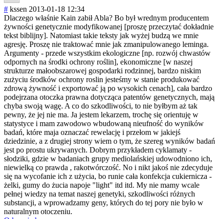
#
kssen
2013-01-18 12:34
Dlaczego właśnie Kain zabił Abla? Bo był wrednym producentem
żywności genetycznie modyfikowanej [proszę przeczytać dokładnie
tekst biblijny]. Natomiast takie teksty jak wyżej budzą we mnie
agresję. Proszę nie traktować mnie jak zmanipulowanego leminga.
Argumenty - przede wszystkim ekologiczne [np. rozwój chwastów
odpornych na środki ochrony roślin], ekonomiczne [w naszej
strukturze małoobszarowej gospodarki rodzinnej, bardzo niskim
zużyciu środków ochrony roslin jesteśmy w stanie produkować
zdrową żywność i exportować ją po wysokich cenach], cała bardzo
podejrzana otoczka prawna dotycząca patentów genetycznych, mają
chyba swoją wagę. A co do szkodliwości, to nie byłbym aż tak
pewny, że jej nie ma. Ja jestem lekarzem, trochę się orientuję w
statystyce i mam zawodowo wbudowaną nieufność do wyników
badań, które maja oznaczać rewelację i przełom w jakiejś
dziedzinie, a z drugiej strony wiem o tym, że szereg wyników badań
jest po prostu ukrywanych. Dobrym przykładem cyklamaty -
słodziki, gdzie w badaniach grupy mediolańskiej udowodniono ich,
niewielką co prawda , rakotwórczość. No i nikt jakoś nie zdecyduje
się na wycofanie ich z użycia, bo runie cała konfekcja cukiernicza -
żelki, gumy do żucia napoje "light" itd itd. My nie mamy wcale
pełnej wiedzy na temat naszej genetyki, szkodliwości różnych
substancji, a wprowadzamy geny, których do tej pory nie było w
naturalnym otoczeniu.