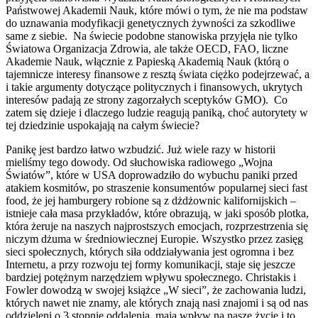
Państwowej Akademii Nauk, które mówi o tym, że nie ma podstaw
do uznawania modyfikacji genetycznych żywności za szkodliwe
same z siebie. Na świecie podobne stanowiska przyjęła nie tylko
Światowa Organizacja Zdrowia, ale także OECD, FAO, liczne
Akademie Nauk, włącznie z Papieską Akademią Nauk (którą o
tajemnicze interesy finansowe z resztą świata ciężko podejrzewać, a
i takie argumenty dotyczące politycznych i finansowych, ukrytych
interesów padają ze strony zagorzałych sceptyków GMO). Co
zatem się dzieje i dlaczego ludzie reagują paniką, choć autorytety w
tej dziedzinie uspokajają na całym świecie?
Panikę jest bardzo łatwo wzbudzić. Już wiele razy w historii
mieliśmy tego dowody. Od słuchowiska radiowego „Wojna
Światów”, które w USA doprowadziło do wybuchu paniki przed
atakiem kosmitów, po straszenie konsumentów popularnej sieci fast
food, że jej hamburgery robione są z dżdżownic kalifornijskich –
istnieje cała masa przykładów, które obrazują, w jaki sposób plotka,
która żeruje na naszych najprostszych emocjach, rozprzestrzenia się
niczym dżuma w średniowiecznej Europie. Wszystko przez zasięg
sieci społecznych, których siła oddziaływania jest ogromna i bez
Internetu, a przy rozwoju tej formy komunikacji, staje się jeszcze
bardziej potężnym narzędziem wpływu społecznego. Christakis i
Fowler dowodzą w swojej książce „W sieci”, że zachowania ludzi,
których nawet nie znamy, ale których znają nasi znajomi i są od nas
oddzieleni o 3 stopnie oddalenia, mają wpływ na nasze życie i to,