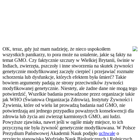
OK, teraz, gdy już mam nadzieję, że nieco uspokoiłem
wszystkich panikarzy, to pora może na ustalenie, jakie są fakty na
temat GMO. Czy faktycznie szczury w Wielkiej Brytanii, świnie w
Indiach, zwierzęta, pszczoły i inne stworzenia na skutek żywności
genetycznie modyfikowanej zaczęły cierpieć i przejawiać rozmaite
schorzenia lub dysfunkcje, których efektem była śmierć? Takie
bowiem argumenty padają ze strony przeciwników żywności
modyfikowanej genetycznie. Niestety, ale żadne dane nie mogą tego
potwierdzić. Wszelkie badania prowadzone przez organizacje takie
jak WHO (Światowa Organizacja Zdrowia), Instytuty Żywności i
Żywienia, które od wielu lat prowadzą badania nad GMO, nie
potwierdzają ani jednego przypadku poważnych konsekwencji dla
zdrowia lub życia ani zwierząt karmionych GMO, ani ludzi.
Powyższe zjawiska, nawet jeśli w ogóle miały miejsce, to ich
przyczyną nie była żywność genetycznie modyfikowana. W Polsce
Prezydium Państwowej Akademii Nauk podjęło
uchwałę
o
przyjęciu stanowiska Wydziału Nauk Biologicznych i Rolniczych