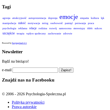
Tagi
emocje
agresja
atrakcyjność
autoprezentacja
depresja
empatia
kultura
lęk
miłość
manipulacja
motywacja
mózg
osobowość
pamięć
perswazja
praca
relacje
stres
psychologia
reklama
rodzina
rozwój
samoocena
stereotypy
sukces
szczęście
terapia
wpływ społeczny
zachowanie
zdrowie
Powered by
Easytagcloud v2.1
Newsletter
Bądź na bieżąco!
e-mail
Znajdź nas na Facebooku
© 2006 - 2026 Psychologia-Spoleczna.pl
Polityka prywatności
Prawa autorskie