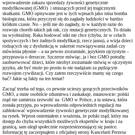
wprowadzenie zakazu sprzedaży żywności genetycznie
modyfikowanej (GMO) i straszących przed jej tragicznymi
skutkami. GMO opisywane jest w tych wpisach jako istna bomba
biologiczna, która przyczyni się do zagłady ludzkości w bardzo
krótkim czasie. No – jeśli nie do zagłady, to w każdym razie do
rozwoju chorób takich jak rak, czy mutacji genetycznych. To działa
na wyobraźnię. Raka hodować nikt nie chce (chyba, że w celach
spożywczych i bez żadnych modyfikacji, rzecz jasna), a wizja dzieci
rodzących się z dysfunkcją w zakresie rozwiązywania zadań czy
mówienia płynnie – a na pewno zrozumiale, językiem ojczystym –
przyprawia o dreszcze. Szczerze mówiąc, ja i bez GMO potrafię
zaobserwować dzieci, które niezbyt zrozumiale mówią w ojczystym
języku, ale być może po prostu to nie nadążam za pędzącym
rozwojem cywilizacji. Czy zatem rzeczywiście mamy się czego
bać? Jakie są fakty na ten temat?
Zacząć trzeba od tego, co pewnie ucieszy gorących przeciwników
GMO, a mnie osobiście zdumiewa i zaskakuje, mianowicie: polski
rząd nie zamierza zezwolić na GMO w Polsce, a ta ustawa, która
została przyjęta, po wprowadzeniu odpowiednich regulacji ma
zablokować wprowadzenie żywności genetycznie modyfikowanej
na rynek. Wprost oniemiałem z wrażenia, że polski rząd, który ma
dostęp do chyba wszystkich możliwych ekspertów w kraju i za
granicą, sam uległ społecznie rozprzestrzeniającej się panice.
Informację tę zaczerpnąłem z oficjalnej strony Kancelarii Prezesa