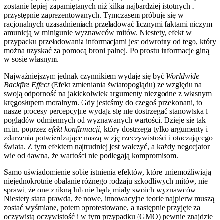
zostanie lepiej zapamiętanych niż kilka najbardziej istotnych i
przystępnie zaprezentowanych. Tymczasem próbuje się w
racjonalnych uzasadnieniach przeładować licznymi faktami niczym
amunicją w minigunie wyznawców mitów. Niestety, efekt w
przypadku przeładowania informacjami jest odwrotny od tego, który
można uzyskać za pomocą broni palnej. Po prostu informacje giną
w sosie własnym.
Najważniejszym jednak czynnikiem wydaje się być
Worldwide
Backfire Effect
(Efekt zmieniania światopoglądu) ze względu na
swoją odporność na jakiekolwiek argumenty niezgodne z własnym
kręgosłupem moralnym. Gdy jesteśmy do czegoś przekonani, to
nasze procesy percepcyjne wydają się nie dostrzegać stanowiska i
poglądów odmiennych od wyznawanych wartości. Dzieje się tak
m.in. poprzez
efekt konfirmacji
, który dostrzega tylko argumenty i
zdarzenia potwierdzające naszą wizję rzeczywistości i otaczającego
świata. Z tym efektem najtrudniej jest walczyć, a każdy negocjator
wie od dawna, że wartości nie podlegają kompromisom.
Samo uświadomienie sobie istnienia efektów, które uniemożliwiają
niejednokrotnie obalanie różnego rodzaju szkodliwych mitów, nie
sprawi, że one znikną lub nie będą miały swoich wyznawców.
Niestety stara prawda, że nowe, innowacyjne teorie najpierw muszą
zostać wyśmiane, potem oprotestowane, a następnie przyjęte za
oczywistą oczywistość i w tym przypadku (GMO) pewnie znajdzie