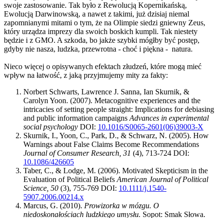
swoje zastosowanie. Tak było z Rewolucją Kopernikańską,
Ewolucją Darwinowską, a nawet z takimi, już dzisiaj niemal
zapomnianymi mitami o tym, że na Olimpie siedzi gniewny Zeus,
który urządza imprezy dla swoich boskich kumpli. Tak niestety
będzie i z GMO. A szkoda, bo jakże szybki mógłby być postęp,
gdyby nie nasza, ludzka, przewrotna - choć i piękna - natura.
Nieco więcej o opisywanych efektach złudzeń, które mogą mieć
wpływ na łatwość, z jaką przyjmujemy mity za fakty:
Norbert Schwarts, Lawrence J. Sanna, Ian Skurnik, &
Carolyn Yoon. (2007). Metacognitive experiences and the
intricacies of setting people straight: Implications for debiasing
and public information campaigns
Advances in experimental
social psychology
DOI:
10.1016/S0065-2601(06)39003-X
Skurnik, I., Yoon, C., Park, D., & Schwarz, N. (2005). How
Warnings about False Claims Become Recommendations
Journal of Consumer Research, 31
(4), 713-724 DOI:
10.1086/426605
Taber, C., & Lodge, M. (2006). Motivated Skepticism in the
Evaluation of Political Beliefs
American Journal of Political
Science, 50
(3), 755-769 DOI:
10.1111/j.1540-
5907.2006.00214.x
Marcus, G. (2010).
Prowizorka w mózgu. O
niedoskonałościach ludzkiego umysłu.
Sopot: Smak Słowa.