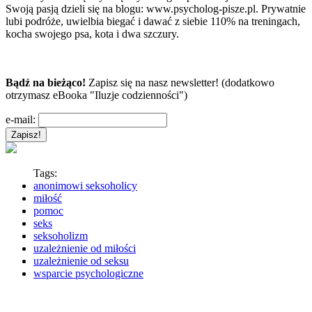
Swoją pasją dzieli się na blogu: www.psycholog-pisze.pl. Prywatnie
lubi podróże, uwielbia biegać i dawać z siebie 110% na treningach,
kocha swojego psa, kota i dwa szczury.
Bądź na bieżąco!
Zapisz się na nasz newsletter! (dodatkowo
otrzymasz eBooka "Iluzje codzienności")
e-mail:
Tags:
anonimowi seksoholicy
miłość
pomoc
seks
seksoholizm
uzależnienie od miłości
uzależnienie od seksu
wsparcie psychologiczne