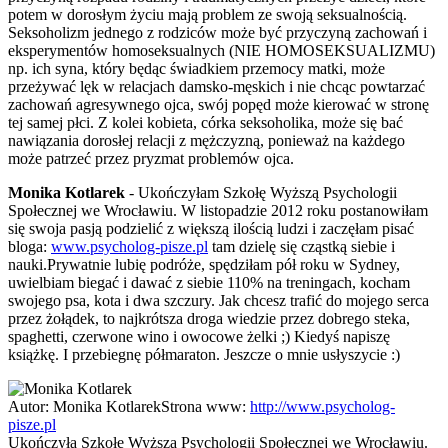
potem w dorosłym życiu mają problem ze swoją seksualnością.
Seksoholizm jednego z rodziców może być przyczyną zachowań i
eksperymentów homoseksualnych (NIE HOMOSEKSUALIZMU)
np. ich syna, który będąc świadkiem przemocy matki, może
przeżywać lęk w relacjach damsko-męskich i nie chcąc powtarzać
zachowań agresywnego ojca, swój popęd może kierować w stronę
tej samej płci. Z kolei kobieta, córka seksoholika, może się bać
nawiązania dorosłej relacji z mężczyzną, ponieważ na każdego
może patrzeć przez pryzmat problemów ojca.
Monika Kotlarek
- Ukończyłam Szkołę Wyższą Psychologii
Społecznej we Wrocławiu. W listopadzie 2012 roku postanowiłam
się swoja pasją podzielić z większą ilością ludzi i zaczęłam pisać
bloga:
www.psycholog-pisze.pl
tam dzielę się cząstką siebie i
nauki.Prywatnie lubię podróże, spędziłam pół roku w Sydney,
uwielbiam biegać i dawać z siebie 110% na treningach, kocham
swojego psa, kota i dwa szczury. Jak chcesz trafić do mojego serca
przez żołądek, to najkrótsza droga wiedzie przez dobrego steka,
spaghetti, czerwone wino i owocowe żelki ;) Kiedyś napiszę
książkę. I przebiegnę półmaraton. Jeszcze o mnie usłyszycie :)
Autor:
Monika Kotlarek
Strona www:
http://www.psycholog-
pisze.pl
Ukończyła Szkołę Wyższą Psychologii Społecznej we Wrocławiu.