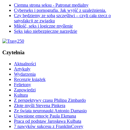
Ciemna strona seksu - Patronat medialny
Cyberseks i pornografia. Jak wyjść z uzależnienia.
Czy będziemy ze sobą szczęśliwi – czyli cała rzecz o
satysfakcji ze związku
Miłość, seks i logiczne myślenie
Seks jako niebezpieczne narzędzie
Czytelnia
Aktualności
Artykuły
Wydarzenia
Recenzje książek
Felietony
Zapowiedzi
Kultura
Z perspektywy czasu Philipa Zimbardo
Złote myśli Stevena Pinkera
Ze świata neuronauki Antonio Damasio
Ujawnione emocje Paula Ekmana
Praca od podstaw Jarosława Kulbata
7 nawyków sukcesu z FranklinCovey