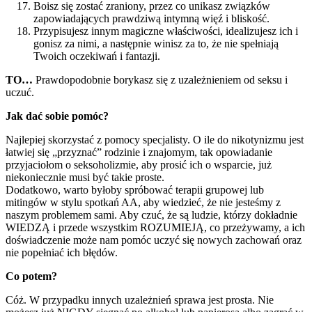
Boisz się zostać zraniony, przez co unikasz związków
zapowiadających prawdziwą intymną więź i bliskość.
Przypisujesz innym magiczne właściwości, idealizujesz ich i
gonisz za nimi, a następnie winisz za to, że nie spełniają
Twoich oczekiwań i fantazji.
TO…
Prawdopodobnie borykasz się z uzależnieniem od seksu i
uczuć.
Jak dać sobie pomóc?
Najlepiej skorzystać z pomocy specjalisty. O ile do nikotynizmu jest
łatwiej się „przyznać” rodzinie i znajomym, tak opowiadanie
przyjaciołom o seksoholizmie, aby prosić ich o wsparcie, już
niekoniecznie musi być takie proste.
Dodatkowo, warto byłoby spróbować terapii grupowej lub
mitingów w stylu spotkań AA, aby wiedzieć, że nie jesteśmy z
naszym problemem sami. Aby czuć, że są ludzie, którzy dokładnie
WIEDZĄ i przede wszystkim ROZUMIEJĄ, co przeżywamy, a ich
doświadczenie może nam pomóc uczyć się nowych zachowań oraz
nie popełniać ich błędów.
Co potem?
Cóż. W przypadku innych uzależnień sprawa jest prosta. Nie