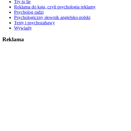
Try to lie
Reklama do kąta, czyli psychologia reklamy
Psycholog radzi
Psychologiczny słownik angielsko-polski
Testy i psychozabawy
Wywiady
Reklama