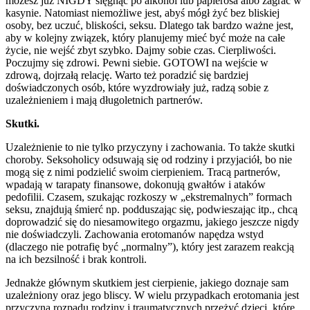
możesz już NIGDY sięgnąć po alkohol lub papierosa albo zagrać w
kasynie. Natomiast niemożliwe jest, abyś mógł żyć bez bliskiej
osoby, bez uczuć, bliskości, seksu. Dlatego tak bardzo ważne jest,
aby w kolejny związek, który planujemy mieć być może na całe
życie, nie wejść zbyt szybko. Dajmy sobie czas. Cierpliwości.
Poczujmy się zdrowi. Pewni siebie. GOTOWI na wejście w
zdrową, dojrzałą relację. Warto też poradzić się bardziej
doświadczonych osób, które wyzdrowiały już, radzą sobie z
uzależnieniem i mają długoletnich partnerów.
Skutki.
Uzależnienie to nie tylko przyczyny i zachowania. To także skutki
choroby. Seksoholicy odsuwają się od rodziny i przyjaciół, bo nie
mogą się z nimi podzielić swoim cierpieniem. Tracą partnerów,
wpadają w tarapaty finansowe, dokonują gwałtów i ataków
pedofilii. Czasem, szukając rozkoszy w „ekstremalnych” formach
seksu, znajdują śmierć np. podduszając się, podwieszając itp., chcą
doprowadzić się do niesamowitego orgazmu, jakiego jeszcze nigdy
nie doświadczyli. Zachowania erotomanów napędza wstyd
(dlaczego nie potrafię być „normalny”), który jest zarazem reakcją
na ich bezsilność i brak kontroli.
Jednakże głównym skutkiem jest cierpienie, jakiego doznaje sam
uzależniony oraz jego bliscy. W wielu przypadkach erotomania jest
przyczyną rozpadu rodziny i traumatycznych przeżyć dzieci, które