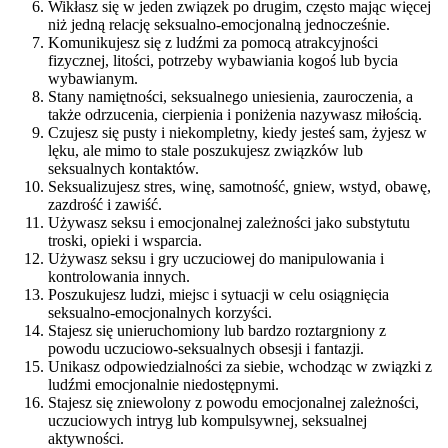
Wikłasz się w jeden związek po drugim, często mając więcej
niż jedną relację seksualno-emocjonalną jednocześnie.
Komunikujesz się z ludźmi za pomocą atrakcyjności
fizycznej, litości, potrzeby wybawiania kogoś lub bycia
wybawianym.
Stany namiętności, seksualnego uniesienia, zauroczenia, a
także odrzucenia, cierpienia i poniżenia nazywasz miłością.
Czujesz się pusty i niekompletny, kiedy jesteś sam, żyjesz w
lęku, ale mimo to stale poszukujesz związków lub
seksualnych kontaktów.
Seksualizujesz stres, winę, samotność, gniew, wstyd, obawę,
zazdrość i zawiść.
Używasz seksu i emocjonalnej zależności jako substytutu
troski, opieki i wsparcia.
Używasz seksu i gry uczuciowej do manipulowania i
kontrolowania innych.
Poszukujesz ludzi, miejsc i sytuacji w celu osiągnięcia
seksualno-emocjonalnych korzyści.
Stajesz się unieruchomiony lub bardzo roztargniony z
powodu uczuciowo-seksualnych obsesji i fantazji.
Unikasz odpowiedzialności za siebie, wchodząc w związki z
ludźmi emocjonalnie niedostępnymi.
Stajesz się zniewolony z powodu emocjonalnej zależności,
uczuciowych intryg lub kompulsywnej, seksualnej
aktywności.