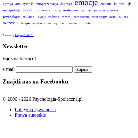
emocje
agresja
atrakcyjność
autoprezentacja
depresja
empatia
kultura
lęk
miłość
manipulacja
motywacja
mózg
osobowość
pamięć
perswazja
praca
relacje
stres
psychologia
reklama
rodzina
rozwój
samoocena
stereotypy
sukces
szczęście
terapia
wpływ społeczny
zachowanie
zdrowie
Powered by
Easytagcloud v2.1
Newsletter
Bądź na bieżąco!
e-mail
Znajdź nas na Facebooku
© 2006 - 2026 Psychologia-Spoleczna.pl
Polityka prywatności
Prawa autorskie