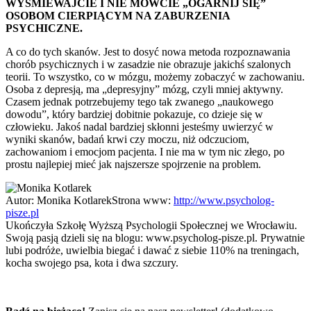
WYŚMIEWAJCIE I NIE MÓWCIE „OGARNIJ SIĘ”
OSOBOM CIERPIĄCYM NA ZABURZENIA
PSYCHICZNE.
A co do tych skanów. Jest to dosyć nowa metoda rozpoznawania
chorób psychicznych i w zasadzie nie obrazuje jakichś szalonych
teorii. To wszystko, co w mózgu, możemy zobaczyć w zachowaniu.
Osoba z depresją, ma „depresyjny” mózg, czyli mniej aktywny.
Czasem jednak potrzebujemy tego tak zwanego „naukowego
dowodu”, który bardziej dobitnie pokazuje, co dzieje się w
człowieku. Jakoś nadal bardziej skłonni jesteśmy uwierzyć w
wyniki skanów, badań krwi czy moczu, niż odczuciom,
zachowaniom i emocjom pacjenta. I nie ma w tym nic złego, po
prostu najlepiej mieć jak najszersze spojrzenie na problem.
Autor:
Monika Kotlarek
Strona www:
http://www.psycholog-
pisze.pl
Ukończyła Szkołę Wyższą Psychologii Społecznej we Wrocławiu.
Swoją pasją dzieli się na blogu: www.psycholog-pisze.pl. Prywatnie
lubi podróże, uwielbia biegać i dawać z siebie 110% na treningach,
kocha swojego psa, kota i dwa szczury.