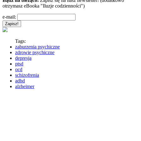
Bądź na bieżąco!
Zapisz się na nasz newsletter! (dodatkowo
otrzymasz eBooka "Iluzje codzienności")
e-mail:
Tags:
zaburzenia psychiczne
zdrowie psychiczne
depresja
ptsd
ocd
schizofrenia
adhd
alzheimer