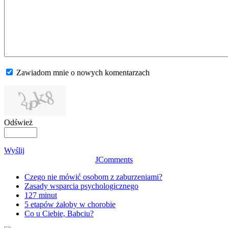
Zawiadom mnie o nowych komentarzach
Odśwież
Wyślij
JComments
Czego nie mówić osobom z zaburzeniami?
Zasady wsparcia psychologicznego
127 minut
5 etapów żałoby w chorobie
Co u Ciebie, Babciu?