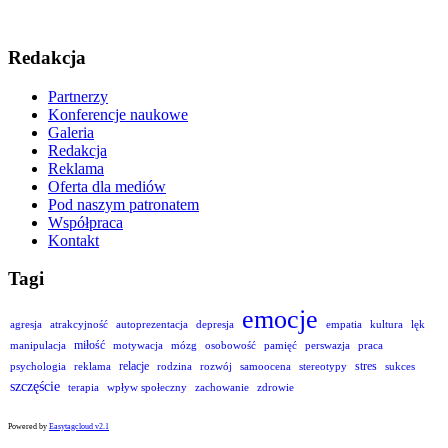
Redakcja
Partnerzy
Konferencje naukowe
Galeria
Redakcja
Reklama
Oferta dla mediów
Pod naszym patronatem
Współpraca
Kontakt
Tagi
emocje
agresja
atrakcyjność
autoprezentacja
depresja
empatia
kultura
lęk
miłość
manipulacja
motywacja
mózg
osobowość
pamięć
perswazja
praca
relacje
stres
psychologia
reklama
rodzina
rozwój
samoocena
stereotypy
sukces
szczęście
terapia
wpływ społeczny
zachowanie
zdrowie
Powered by
Easytagcloud v2.1