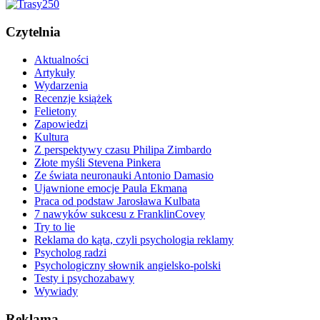
Czytelnia
Aktualności
Artykuły
Wydarzenia
Recenzje książek
Felietony
Zapowiedzi
Kultura
Z perspektywy czasu Philipa Zimbardo
Złote myśli Stevena Pinkera
Ze świata neuronauki Antonio Damasio
Ujawnione emocje Paula Ekmana
Praca od podstaw Jarosława Kulbata
7 nawyków sukcesu z FranklinCovey
Try to lie
Reklama do kąta, czyli psychologia reklamy
Psycholog radzi
Psychologiczny słownik angielsko-polski
Testy i psychozabawy
Wywiady
Reklama