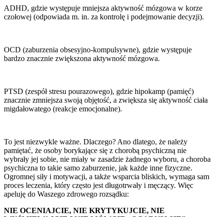
ADHD, gdzie występuje mniejsza aktywność mózgowa w korze
czołowej (odpowiada m. in. za kontrolę i podejmowanie decyzji).
OCD (zaburzenia obsesyjno-kompulsywne), gdzie występuje
bardzo znacznie zwiększona aktywność mózgowa.
PTSD (zespół stresu pourazowego), gdzie hipokamp (pamięć)
znacznie zmniejsza swoją objętość, a zwiększa się aktywność ciała
migdałowatego (reakcje emocjonalne).
To jest niezwykle ważne. Dlaczego? Ano dlatego, że należy
pamiętać, że osoby borykające się z chorobą psychiczną nie
wybrały jej sobie, nie miały w zasadzie żadnego wyboru, a choroba
psychiczna to takie samo zaburzenie, jak każde inne fizyczne.
Ogromnej siły i motywacji, a także wsparcia bliskich, wymaga sam
proces leczenia, który często jest długotrwały i męczący. Więc
apeluję do Waszego zdrowego rozsądku:
NIE OCENIAJCIE, NIE KRYTYKUJCIE, NIE