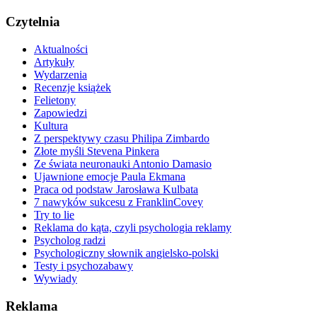
Czytelnia
Aktualności
Artykuły
Wydarzenia
Recenzje książek
Felietony
Zapowiedzi
Kultura
Z perspektywy czasu Philipa Zimbardo
Złote myśli Stevena Pinkera
Ze świata neuronauki Antonio Damasio
Ujawnione emocje Paula Ekmana
Praca od podstaw Jarosława Kulbata
7 nawyków sukcesu z FranklinCovey
Try to lie
Reklama do kąta, czyli psychologia reklamy
Psycholog radzi
Psychologiczny słownik angielsko-polski
Testy i psychozabawy
Wywiady
Reklama