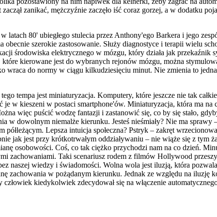
tolika pozostawiony na nim napiwek dla kelnerki, żeby zagrać na auto
zaczął zanikać, mężczyźnie zaczęło iść coraz gorzej, a w dodatku poja
atach 80' ubiegłego stulecia przez Anthony'ego Barkera i jego zespół 
ecnie szerokie zastosowanie. Służy diagnostyce i terapii wielu schor
cji środowiska elektrycznego w mózgu, który działa jak przekaźnik s
i, które kierowane jest do wybranych rejonów mózgu, można stymulow
ko wraca do normy w ciągu kilkudziesięciu minut. Nie zmienia to jedna
go tempa jest miniaturyzacja. Komputery, które jeszcze nie tak całk
ć je w kieszeni w postaci smartphone'ów. Miniaturyzacja, która ma na
ożna więc puścić wodzę fantazji i zastanowić się, co by się stało, gd
a w dowolnym niemalże kierunku. Jesteś nieśmiały? Nie ma sprawy – 
 półleżącym. Lepsza intuicja społeczna? Pstryk – zakręt wrzecionowa
nie jak jest przy krótkotrwałym oddziaływaniu – nie wiąże się z tym ż
nę osobowości. Coś, co tak ciężko przychodzi nam na co dzień. Minusem
mi zachowaniami. Taki scenariusz rodem z filmów Hollywood przeszywa 
bez naszej wiedzy i świadomości. Wolna wola jest iluzją, która pozwal
ę zachowania w pożądanym kierunku. Jednak ze względu na iluzję kon
człowiek kiedykolwiek zdecydował się na włączenie automatycznego pil