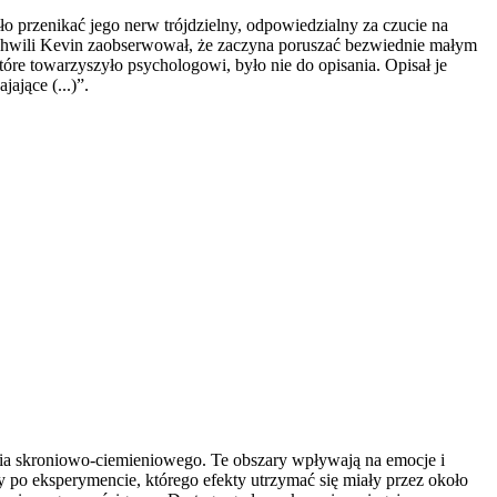
 przenikać jego nerw trójdzielny, odpowiedzialny za czucie na
j chwili Kevin zaobserwował, że zaczyna poruszać bezwiednie małym
óre towarzyszyło psychologowi, było nie do opisania. Opisał je
ające (...)”.
nia skroniowo-ciemieniowego. Te obszary wpływają na emocje i
 po eksperymencie, którego efekty utrzymać się miały przez około