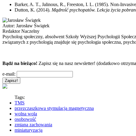
Barker, A. T., Jalinous, R., Freeston, I. L. (1985). Non-Invas
Dutton, K. (2014).
Mądrość psychopatów. Lekcja życia pobrana
Autor:
Jarosław Świątek
Redaktor Naczelny
Psycholog społeczny, absolwent Szkoły Wyższej Psychologii Społec
związanych z psychologią znajduje się psychologia społeczna, psycho
Bądź na bieżąco!
Zapisz się na nasz newsletter! (dodatkowo otrzyma
e-mail:
Tags:
TMS
przezczaszkowa stymulacja magnetyczna
wolna wola
osobowość
zmiana zachowania
miniaturyzacja