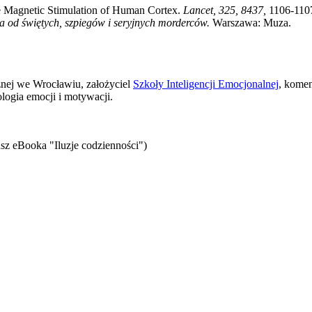
ive Magnetic Stimulation of Human Cortex.
Lancet, 325, 8437,
1106-110
 od świętych, szpiegów i seryjnych morderców.
Warszawa: Muza.
znej we Wrocławiu, założyciel
Szkoły Inteligencji Emocjonalnej
, komen
logia emocji i motywacji.
sz eBooka "Iluzje codzienności")