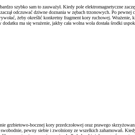
ardzo szybko sam to zauważył. Kiedy pole elektromagnetyczne zaczęło
nie), zaczął odczuwać dziwne doznania w zębach trzonowych. Po pewne
wywołać, żeby określić konkretny fragment kory ruchowej. Wrażenie, kt
 dodatku ma się wrażenie, jakby cała wolna wola dostała środki uspokaj
ienie grzbietowo-bocznej kory przedczołowej oraz prawego skrzyżowa
o swobodnie, pewny siebie i zwolniony ze wszelkich zahamowań. Kiedy