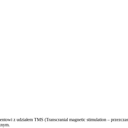
entowi z udziałem TMS (Transcranial magnetic stimulation – przezczasz
znym.