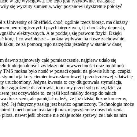
macie w grę wyścigową. Do tego grał ryzykownie, osiągając
wiły się wyrzuty sumienia, więc postanowił dyskretnie położyć
z University of Sheffield, choć, ogólnie rzecz biorąc, ma dłuższy
zeń neurologicznych i psychiatrycznych, tj. chociażby depresja,
ygnałów elektrycznych. A te poddają się prawom fizyki. Dzięki
ać korę. I co ważniejsze – można wpływać na nasze zachowanie.
k faktu, że za pomocą tego narzędzia jesteśmy w stanie w danej
iem dawno zajmowały całe pomieszczenie, najpierw udało się
 celu funkcjonalność i zwiększenie powszechności oraz mobilności
yby TMS można było nosić w postaci opaski na głowie lub np. czapki.
stymulacja kory ciemieniowo-skroniowej i przedczołowej załatwi tę
ty uruchomiony. Jedyna kwestia to czy długotrwała stymulacja,
adne zagrożenie dla zdrowia, to mamy przed sobą narzędzie, za
 jest oczywiście to, że jeśli ktoś miałby dostęp do takich
dreszczem, ale pamiętać należy, że już dzisiaj liczne koncerny,
a żyć. Jej faktyczny zasięg jest bardzo ograniczony. Technologia może
troli i mechanizm reaktancji oraz nieprzyjemne doświadczenia
ota, nawet jeśli obecnie nie zdaje sobie sprawy, że i tak na nim