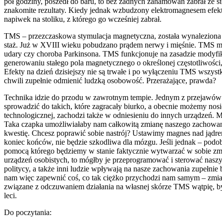
pół godziny, poszedł do baru, to bez żadnych zahamowań zabrał ze s
znakomite rezultaty. Kiedy jednak wzbudzony elektromagnesem efekt 
napiwek na stoliku, z którego go wcześniej zabrał.
TMS – przezczaskowa stymulacja magnetyczna, została wynaleziona w l
staż. Już w XVIII wieku pobudzano prądem nerwy i mięśnie. TMS ma ob
udary czy choroba Parkinsona. TMS funkcjonuje na zasadzie modyfika
generowaniu stałego pola magnetycznego o określonej częstotliwośc
Efekty na dzień dzisiejszy nie są trwałe i po wyłączeniu TMS wszyst
chwili zupełnie odmienić ludzką osobowość. Przerażające, prawda?
Technika idzie do przodu w zawrotnym tempie. Jednym z przejawów te
sprowadzić do takich, które zagracały biurko, a obecnie możemy nosi
technologicznej, zachodzi także w odniesieniu do innych urządzeń. M
Taka czapka umożliwiałaby nam całkowitą zmianę naszego zachowani
kwestię. Chcesz poprawić sobie nastrój? Ustawimy magnes nad jądrem
koniec końców, nie będzie szkodliwa dla mózgu. Jeśli jednak – podob
pomocą którego będziemy w stanie faktycznie wytwarzać w sobie zmia
urządzeń osobistych, to mógłby je przeprogramować i sterować naszy
politycy, a także inni ludzie wpływają na nasze zachowania zupełnie 
nam więc zapewnić coś, co tak ciężko przychodzi nam samym – zmian
związane z odczuwaniem działania na własnej skórze TMS wątpię, by 
leci.
Do poczytania: