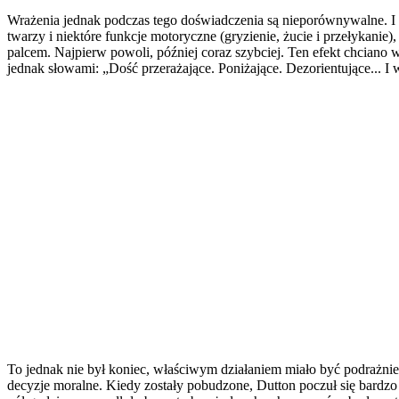
Wrażenia jednak podczas tego doświadczenia są nieporównywalne. I b
twarzy i niektóre funkcje motoryczne (gryzienie, żucie i przełyka
palcem. Najpierw powoli, później coraz szybciej. Ten efekt chciano 
jednak słowami: „Dość przerażające. Poniżające. Dezorientujące... I w
To jednak nie był koniec, właściwym działaniem miało być podrażn
decyzje moralne. Kiedy zostały pobudzone, Dutton poczuł się bardz