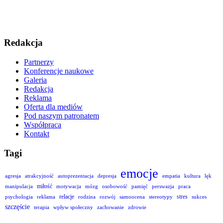
Redakcja
Partnerzy
Konferencje naukowe
Galeria
Redakcja
Reklama
Oferta dla mediów
Pod naszym patronatem
Współpraca
Kontakt
Tagi
emocje
agresja
atrakcyjność
autoprezentacja
depresja
empatia
kultura
lęk
miłość
manipulacja
motywacja
mózg
osobowość
pamięć
perswazja
praca
relacje
stres
psychologia
reklama
rodzina
rozwój
samoocena
stereotypy
sukces
szczęście
terapia
wpływ społeczny
zachowanie
zdrowie