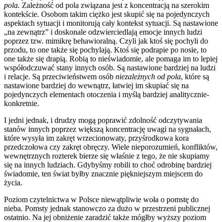
pola.
Zależność od pola związana jest z koncentracją na szerokim
kontekście. Osobom takim ciężko jest skupić się na pojedynczych
aspektach sytuacji i monitorują cały kontekst sytuacji. Są nastawione
„na zewnątrz” i doskonale odzwierciedlają emocje innych ludzi
poprzez tzw. mimikrę behawioralną. Czyli jak ktoś się pochyli do
przodu, to one także się pochylają. Ktoś się podrapie po nosie, to
one także się drapią. Robią to nieświadomie, ale pomaga im to lepiej
współodczuwać stany innych osób. Są nastawione bardziej na ludzi
i relacje. Są przeciwieństwem osób
niezależnych od pola
, które są
nastawione bardziej do wewnątrz, łatwiej im skupiać się na
pojedynczych elementach otoczenia i myślą bardziej analitycznie-
konkretnie.
I jedni jednak, i drudzy mogą poprawić zdolność odczytywania
stanów innych poprzez większą koncentrację uwagi na sygnałach,
które wysyła im zakręt wrzecionowaty, przyśrodkowa kora
przedczołowa czy zakręt obręczy. Wiele nieporozumień, konfliktów,
wewnętrznych rozterek bierze się właśnie z tego, że nie skupiamy
się na innych ludziach. Gdybyśmy robili to choć odrobinę bardziej
świadomie, ten świat byłby znacznie piękniejszym miejscem do
życia.
Poziom czytelnictwa w Polsce niewątpliwie woła o pomstę do
nieba. Pomsty jednak stanowczo za dużo w przestrzeni publicznej
ostatnio. Na jej obniżenie zaradzić także mógłby wyższy poziom