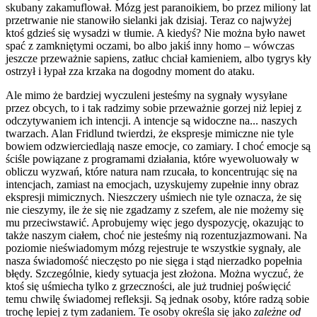
skubany zakamuflował. Mózg jest paranoikiem, bo przez miliony lat
przetrwanie nie stanowiło sielanki jak dzisiaj. Teraz co najwyżej
ktoś gdzieś się wysadzi w tłumie. A kiedyś? Nie można było nawet
spać z zamkniętymi oczami, bo albo jakiś inny homo – wówczas
jeszcze przeważnie sapiens, zatłuc chciał kamieniem, albo tygrys kły
ostrzył i łypał zza krzaka na dogodny moment do ataku.
Ale mimo że bardziej wyczuleni jesteśmy na sygnały wysyłane
przez obcych, to i tak radzimy sobie przeważnie gorzej niż lepiej z
odczytywaniem ich intencji. A intencje są widoczne na... naszych
twarzach. Alan Fridlund twierdzi, że ekspresje mimiczne nie tyle
bowiem odzwierciedlają nasze emocje, co zamiary. I choć emocje są
ściśle powiązane z programami działania, które wyewoluowały w
obliczu wyzwań, które natura nam rzucała, to koncentrując się na
intencjach, zamiast na emocjach, uzyskujemy zupełnie inny obraz
ekspresji mimicznych. Nieszczery uśmiech nie tyle oznacza, że się
nie cieszymy, ile że się nie zgadzamy z szefem, ale nie możemy się
mu przeciwstawić. Aprobujemy więc jego dyspozycję, okazując to
także naszym ciałem, choć nie jesteśmy nią rozentuzjazmowani. Na
poziomie nieświadomym mózg rejestruje te wszystkie sygnały, ale
nasza świadomość nieczęsto po nie sięga i stąd nierzadko popełnia
błędy. Szczególnie, kiedy sytuacja jest złożona. Można wyczuć, że
ktoś się uśmiecha tylko z grzeczności, ale już trudniej poświęcić
temu chwilę świadomej refleksji. Są jednak osoby, które radzą sobie
trochę lepiej z tym zadaniem. Te osoby określa się jako
zależne od