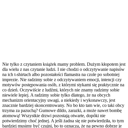
Nie tylko z czytaniem książek mamy problem. Dużym kłopotem jest
dla wielu z nas czytanie ludzi. I nie chodzi o odczytywanie napisów
na ich t-shirtach albo pozostałości flamastra na czole po sobotniej
imprezie. Nie radzimy sobie z odczytywaniem emocji, intencji czy
motywów postępowania osób, z którymi stykami się praktycznie na
co dzień. Oczywiście z ludźmi, których nie znamy radzimy sobie
niewiele lepiej. A radzimy sobie tylko dlatego, że na obcych
mechanizm orientacyjny uwagi, a niekiedy i wykonawczy, jest
znacznie bardziej skoncentrowany. No bo kto tam wie, co taki obcy
trzyma za pazuchą? Gumowe dildo, zarazki, a może nawet bombę
atomową! Wszystkie drzwi pozostają otwarte, dopóki nie
potwierdzimy choć jednej. A jeśli żadna się nie potwierdziła, to tym
bardziej musimy być czujni, bo to oznacza, że na pewno dobrze je