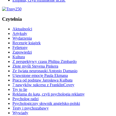
Empatia, czyli rozumienie uczuć
Czytelnia
Aktualności
Artykuły
Wydarzenia
Recenzje książek
Felietony
Zapowiedzi
Kultura
Z perspektywy czasu Philipa Zimbardo
Złote myśli Stevena Pinkera
Ze świata neuronauki Antonio Damasio
Ujawnione emocje Paula Ekmana
Praca od podstaw Jarosława Kulbata
7 nawyków sukcesu z FranklinCovey
Try to lie
Reklama do kąta, czyli psychologia reklamy
Psycholog radzi
Psychologiczny słownik angielsko-polski
Testy i psychozabawy
Wywiady