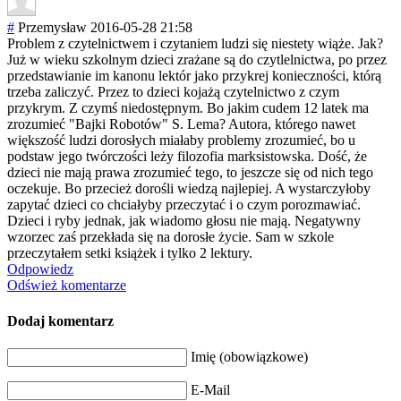
#
Przemysław
2016-05-28 21:58
Problem z czytelnictwem i czytaniem ludzi się niestety wiąże. Jak?
Już w wieku szkolnym dzieci zrażane są do czytlelnictwa, po przez
przedstawianie im kanonu lektór jako przykrej konieczności, którą
trzeba zaliczyć. Przez to dzieci kojażą czytelnictwo z czym
przykrym. Z czymś niedostępnym. Bo jakim cudem 12 latek ma
zrozumieć "Bajki Robotów" S. Lema? Autora, którego nawet
większość ludzi dorosłych miałaby problemy zrozumieć, bo u
podstaw jego twórczości leży filozofia marksistowska. Dość, że
dzieci nie mają prawa zrozumieć tego, to jeszcze się od nich tego
oczekuje. Bo przecież dorośli wiedzą najlepiej. A wystarczyłoby
zapytać dzieci co chciałyby przeczytać i o czym porozmawiać.
Dzieci i ryby jednak, jak wiadomo głosu nie mają. Negatywny
wzorzec zaś przekłada się na dorosłe życie. Sam w szkole
przeczytałem setki książek i tylko 2 lektury.
Odpowiedz
Odśwież komentarze
Dodaj komentarz
Imię (obowiązkowe)
E-Mail