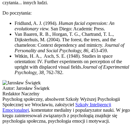
czytania... innych ludzi.
Do poczytania:
Fridlund, A. J. (1994).
Human facial expression: An
evolutionary view.
San Diego: Academic Press.
Van Baaren, R. B., Horgan, T. G., Chartrand, T. L.,
Dijksterhuis, M. (2004). The forest, the trees, and the
chameleon: Context dependency and mimicry.
Journal of
Personality and Social Psychology, 86,
453-459.
Witkin, H. A., Asch, S. E. (1948). Studies in space
orientation: IV. Further experiments on perception of the
upright with displaced visual fields.
Journal of Experimental
Psychology, 38,
762-782.
Autor:
Jarosław Świątek
Redaktor Naczelny
Psycholog społeczny, absolwent Szkoły Wyższej Psychologii
Społecznej we Wrocławiu, założyciel
Szkoły Inteligencji
Emocjonalnej
, komentator medialny i popularyzator nauki. W jego
kręgu zainteresowań związanych z psychologią znajduje się
psychologia społeczna, psychologia emocji i motywacji.