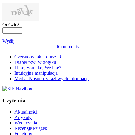
Odśwież
Wyślij
JComments
Czerwony jak... durszlak
Diabeł tkwi w dotyku
I like, You like, We like?
Intuicyjna manipulacja
Media: Nośniki zaraźliwych informacji
Czytelnia
Aktualności
Artykuły
Wydarzenia
Recenzje książek
Felietony