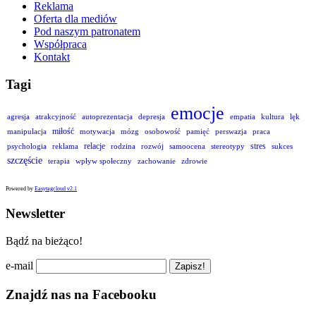
Reklama
Oferta dla mediów
Pod naszym patronatem
Współpraca
Kontakt
Tagi
emocje
agresja
atrakcyjność
autoprezentacja
depresja
empatia
kultura
lęk
miłość
manipulacja
motywacja
mózg
osobowość
pamięć
perswazja
praca
relacje
stres
psychologia
reklama
rodzina
rozwój
samoocena
stereotypy
sukces
szczęście
terapia
wpływ społeczny
zachowanie
zdrowie
Powered by
Easytagcloud v2.1
Newsletter
Bądź na bieżąco!
e-mail
Znajdź nas na Facebooku