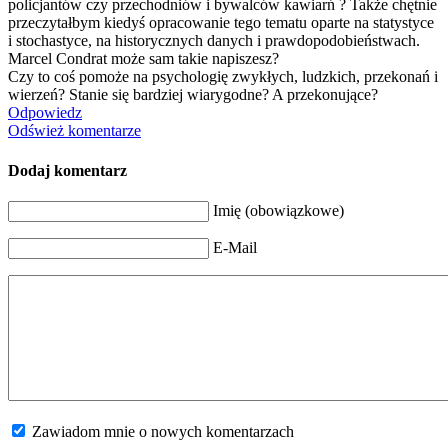
policjantów czy przechodniów i bywalców kawiarń ? Także chętnie
przeczytałbym kiedyś opracowanie tego tematu oparte na statystyce
i stochastyce, na historycznych danych i prawdopodobieńs
twach.
Marcel Condrat może sam takie napiszesz?
Czy to coś pomoże na psychologię zwykłych, ludzkich, przekonań i
wierzeń? Stanie się bardziej wiarygodne? A przekonujące?
Odpowiedz
Odśwież komentarze
Dodaj komentarz
Imię (obowiązkowe)
E-Mail
Zawiadom mnie o nowych komentarzach