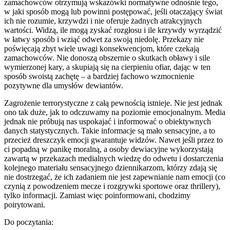
zamachowców otrzymują wskazówki normatywne odnośnie tego,
w jaki sposób mogą lub powinni postępować, jeśli otaczający świat
ich nie rozumie, krzywdzi i nie oferuje żadnych atrakcyjnych
wartości. Widzą, ile mogą zyskać rozgłosu i ile krzywdy wyrządzić
w łatwy sposób i wziąć odwet za swoją niedolę. Przekazy nie
poświęcają zbyt wiele uwagi konsekwencjom, które czekają
zamachowców. Nie donoszą obszernie o skutkach obławy i sile
wymierzonej kary, a skupiają się na cierpieniu ofiar, dając w ten
sposób swoistą zachętę – a bardziej fachowo wzmocnienie
pozytywne dla umysłów dewiantów.
Zagrożenie terrorystyczne z całą pewnością istnieje. Nie jest jednak
ono tak duże, jak to odczuwamy na poziomie emocjonalnym. Media
jednak nie próbują nas uspokajać i informować o obiektywnych
danych statystycznych. Takie informacje są mało sensacyjne, a to
przecież dreszczyk emocji gwarantuje widzów. Nawet jeśli przez to
ci popadną w panikę moralną, a osoby dewiacyjne wykorzystają
zawartą w przekazach medialnych wiedzę do odwetu i dostarczenia
kolejnego materiału sensacyjnego dziennikarzom, którzy zdają się
nie dostrzegać, że ich zadaniem nie jest zapewnianie nam emocji (co
czynią z powodzeniem mecze i rozgrywki sportowe oraz thrillery),
tylko informacji. Zamiast więc poinformowani, chodzimy
poirytowani.
Do poczytania: