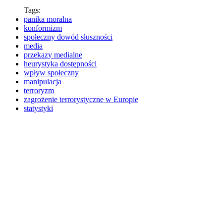
Tags:
panika moralna
konformizm
społeczny dowód słuszności
media
przekazy medialne
heurystyka dostępności
wpływ społeczny
manipulacja
terroryzm
zagrożenie terrorystyczne w Europie
statystyki