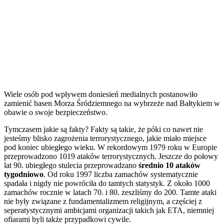
Wiele osób pod wpływem doniesień medialnych postanowiło
zamienić basen Morza Śródziemnego na wybrzeże nad Bałtykiem w
obawie o swoje bezpieczeństwo.
Tymczasem jakie są fakty? Fakty są takie, że póki co nawet nie
jesteśmy blisko zagrożenia terrorystycznego, jakie miało miejsce
pod koniec ubiegłego wieku. W rekordowym 1979 roku w Europie
przeprowadzono 1019 ataków terrorystycznych. Jeszcze do połowy
lat 90. ubiegłego stulecia przeprowadzano
średnio 10 ataków
tygodniowo
. Od roku 1997 liczba zamachów systematycznie
spadała i nigdy nie powróciła do tamtych statystyk. Z około 1000
zamachów rocznie w latach 70. i 80. zeszliśmy do 200. Tamte ataki
nie były związane z fundamentalizmem religijnym, a częściej z
seperatystycznymi ambicjami organizacji takich jak ETA, niemniej
ofiarami byli także przypadkowi cywile.