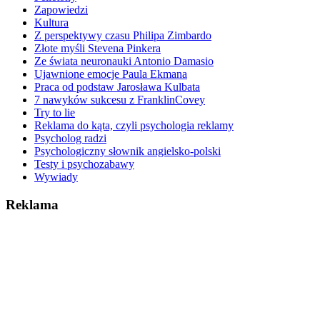
Zapowiedzi
Kultura
Z perspektywy czasu Philipa Zimbardo
Złote myśli Stevena Pinkera
Ze świata neuronauki Antonio Damasio
Ujawnione emocje Paula Ekmana
Praca od podstaw Jarosława Kulbata
7 nawyków sukcesu z FranklinCovey
Try to lie
Reklama do kąta, czyli psychologia reklamy
Psycholog radzi
Psychologiczny słownik angielsko-polski
Testy i psychozabawy
Wywiady
Reklama