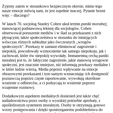
Żyjemy zatem w stosunkowo bezpiecznym okresie, mimo tego
nasze emocje mówią nam, że jest zupełnie inaczej. Pytanie brzmi
więc – dlaczego?
W latach 70. socjolog Stanley Cohen ukuł termin
paniki moralnej,
stanowiącej podstawową lekturę dla socjologów. Cohen
obserwował poruszenie mediów i w ślad za przekazami z nich
płynącymi, także społeczeństwa w stosunku do istniejących
wówczas różnych subkultur jako ówczesnych „wrogów
społecznych”. Przekazy te zamiast eliminować zagrożenie i
niepokój, powodowały wzmocnienie tak samego niepokoju, jak i
zachowań, które ów niepokój wywołały. Immanentną cechą paniki
moralnej jest to, że faktyczne zagrożenie, jakie stanowią wrogowie
społeczni, jest znacznie mniejsze, niż informują przekazy medialne i
w które ludzie wierzą. Media poprzez wpływanie na emocje
obrazowymi przekazami i tym samym wzmacniając ich dostępność
poznawczą poprzez częste raportowanie, wywołują określone
wrażenie u odbiorców, a ci podsycają to wrażenie poprzez
wzajemne rozmowy.
Dodatkowym aspektem medialnych doniesień jest także chęć
naśladownictwa przez osoby o wysokiej potrzebie aprobaty, z
upośledzonym systemem moralnym. Osoby te otrzymują gotowe
wzory postępowania i dzięki spostrzeganemu podobieństwu do