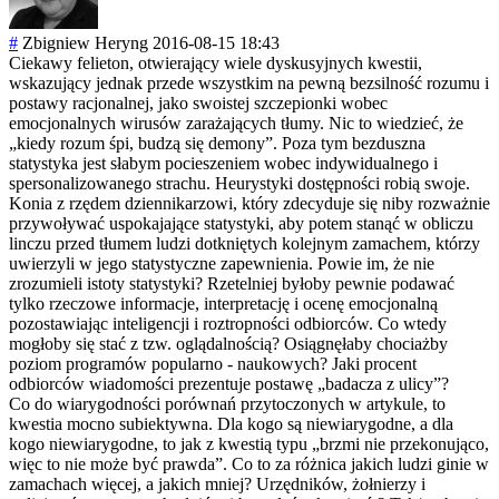
#
Zbigniew Heryng
2016-08-15 18:43
Ciekawy felieton, otwierający wiele dyskusyjnych kwestii,
wskazujący jednak przede wszystkim na pewną bezsilność rozumu i
postawy racjonalnej, jako swoistej szczepionki wobec
emocjonalnych wirusów zarażających tłumy. Nic to wiedzieć, że
„kiedy rozum śpi, budzą się demony”. Poza tym bezduszna
statystyka jest słabym pocieszeniem wobec indywidualnego i
spersonalizowan
ego strachu. Heurystyki dostępności robią swoje.
Konia z rzędem dziennikarzowi, który zdecyduje się niby rozważnie
przywoływać uspokajające statystyki, aby potem stanąć w obliczu
linczu przed tłumem ludzi dotkniętych kolejnym zamachem, którzy
uwierzyli w jego statystyczne zapewnienia. Powie im, że nie
zrozumieli istoty statystyki? Rzetelniej byłoby pewnie podawać
tylko rzeczowe informacje, interpretację i ocenę emocjonalną
pozostawiając inteligencji i roztropności odbiorców. Co wtedy
mogłoby się stać z tzw. oglądalnością? Osiągnęłaby chociażby
poziom programów popularno - naukowych? Jaki procent
odbiorców wiadomości prezentuje postawę „badacza z ulicy”?
Co do wiarygodności porównań przytoczonych w artykule, to
kwestia mocno subiektywna. Dla kogo są niewiarygodne, a dla
kogo niewiarygodne, to jak z kwestią typu „brzmi nie przekonująco,
więc to nie może być prawda”. Co to za różnica jakich ludzi ginie w
zamachach więcej, a jakich mniej? Urzędników, żołnierzy i