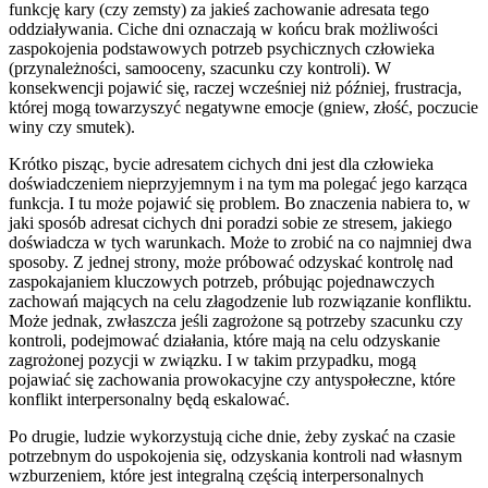
funkcję kary (czy zemsty) za jakieś zachowanie adresata tego
oddziaływania. Ciche dni oznaczają w końcu brak możliwości
zaspokojenia podstawowych potrzeb psychicznych człowieka
(przynależności, samooceny, szacunku czy kontroli). W
konsekwencji pojawić się, raczej wcześniej niż później, frustracja,
której mogą towarzyszyć negatywne emocje (gniew, złość, poczucie
winy czy smutek).
Krótko pisząc, bycie adresatem cichych dni jest dla człowieka
doświadczeniem nieprzyjemnym i na tym ma polegać jego karząca
funkcja. I tu może pojawić się problem. Bo znaczenia nabiera to, w
jaki sposób adresat cichych dni poradzi sobie ze stresem, jakiego
doświadcza w tych warunkach. Może to zrobić na co najmniej dwa
sposoby. Z jednej strony, może próbować odzyskać kontrolę nad
zaspokajaniem kluczowych potrzeb, próbując pojednawczych
zachowań mających na celu złagodzenie lub rozwiązanie konfliktu.
Może jednak, zwłaszcza jeśli zagrożone są potrzeby szacunku czy
kontroli, podejmować działania, które mają na celu odzyskanie
zagrożonej pozycji w związku. I w takim przypadku, mogą
pojawiać się zachowania prowokacyjne czy antyspołeczne, które
konflikt interpersonalny będą eskalować.
Po drugie, ludzie wykorzystują ciche dnie, żeby zyskać na czasie
potrzebnym do uspokojenia się, odzyskania kontroli nad własnym
wzburzeniem, które jest integralną częścią interpersonalnych