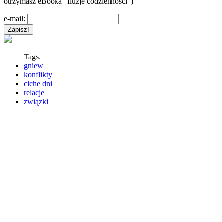
otrzymasz eBooka "Iluzje codzienności")
e-mail:
Tags:
gniew
konflikty
ciche dni
relacje
związki