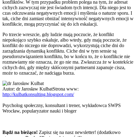
konfliktów. W tym przypadku problem polega na tym, że adresat
cichych zazwyczaj nie jest świadom tych intencji. Dla niego jest to
czas odczuwania negatywnych emocji i myślenia o naturze sporu. I
tak, ciche dni zamiast obniżać intensywność negatywnych emocji w
konflikcie, mogą przyczyniać się do ich eskalacji.
Po trzecie wreszcie, gdy ludzie mają poczucie, że konflikt
niepokojąco szybko eskaluje, albo wtedy, gdy mają poczucie, że
konflikt do niczego nie doprowadzi, wykorzystują ciche dni do
zarządzania dynamiką konfliktu. Ciche dni w tym sensie są
pseudorozwiązaniem konfliktu, bo w końcu to, że o konflikcie nie
rozmawiamy nie oznacza, że go nie ma. Zwłaszcza że w kontekście
cichych dni, gdy między skłóconymi partnerami zapanuje cisza,
może to oznaczać, że nadciąga burza.
Autor:
dr Jarosław Kulbat
Strona www:
http://kulbatkonsulting.blogspot.com/
Psycholog społeczny, konsultant i trener, wykładowca SWPS
Wrocław, popularyzator nauki i bloger
Bądź na bieżąco!
Zapisz się na nasz newsletter! (dodatkowo