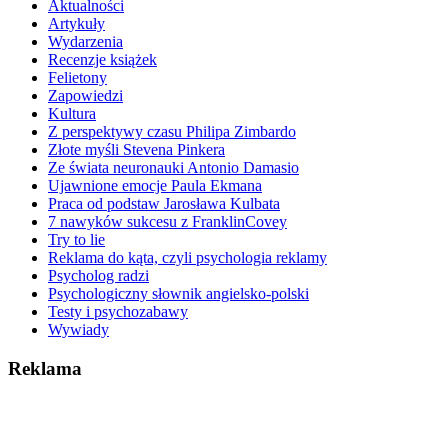
Aktualności
Artykuły
Wydarzenia
Recenzje książek
Felietony
Zapowiedzi
Kultura
Z perspektywy czasu Philipa Zimbardo
Złote myśli Stevena Pinkera
Ze świata neuronauki Antonio Damasio
Ujawnione emocje Paula Ekmana
Praca od podstaw Jarosława Kulbata
7 nawyków sukcesu z FranklinCovey
Try to lie
Reklama do kąta, czyli psychologia reklamy
Psycholog radzi
Psychologiczny słownik angielsko-polski
Testy i psychozabawy
Wywiady
Reklama