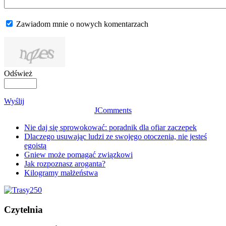
Zawiadom mnie o nowych komentarzach
Odśwież
Wyślij
JComments
Nie daj się sprowokować: poradnik dla ofiar zaczepek
Dlaczego usuwając ludzi ze swojego otoczenia, nie jesteś
egoistą
Gniew może pomagać związkowi
Jak rozpoznasz aroganta?
Kilogramy małżeństwa
Czytelnia