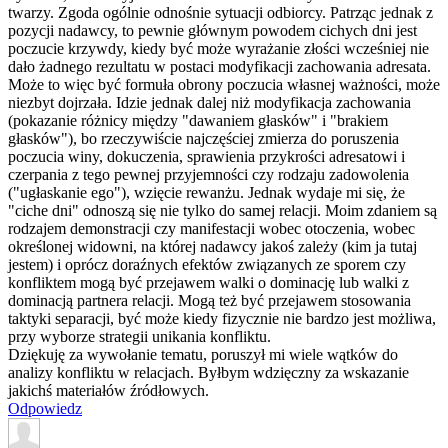
twarzy. Zgoda ogólnie odnośnie sytuacji odbiorcy. Patrząc jednak z
pozycji nadawcy, to pewnie głównym powodem cichych dni jest
poczucie krzywdy, kiedy być może wyrażanie złości wcześniej nie
dało żadnego rezultatu w postaci modyfikacji zachowania adresata.
Może to więc być formuła obrony poczucia własnej ważności, może
niezbyt dojrzała. Idzie jednak dalej niż modyfikacja zachowania
(pokazanie różnicy między "dawaniem głasków" i "brakiem
głasków"), bo rzeczywiście najczęściej zmierza do poruszenia
poczucia winy, dokuczenia, sprawienia przykrości adresatowi i
czerpania z tego pewnej przyjemności czy rodzaju zadowolenia
("ugłaskanie ego"), wzięcie rewanżu. Jednak wydaje mi się, że
"ciche dni" odnoszą się nie tylko do samej relacji. Moim zdaniem są
rodzajem demonstracji czy manifestacji wobec otoczenia, wobec
określonej widowni, na której nadawcy jakoś zależy (kim ja tutaj
jestem) i oprócz doraźnych efektów związanych ze sporem czy
konfliktem mogą być przejawem walki o dominację lub walki z
dominacją partnera relacji. Mogą też być przejawem stosowania
taktyki separacji, być może kiedy fizycznie nie bardzo jest możliwa,
przy wyborze strategii unikania konfliktu.
Dziękuję za wywołanie tematu, poruszył mi wiele wątków do
analizy konfliktu w relacjach. Byłbym wdzięczny za wskazanie
jakichś materiałów źródłowych.
Odpowiedz