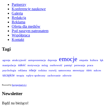
Partnerzy
Konferencje naukowe
Galeria
Redakcja
Reklama
Oferta dla mediów
Pod naszym patronatem
Współpraca
Kontakt
Tagi
emocje
agresja
atrakcyjność
autoprezentacja
depresja
empatia
kultura
lęk
miłość
manipulacja
motywacja
mózg
osobowość
pamięć
perswazja
praca
relacje
stres
psychologia
reklama
rodzina
rozwój
samoocena
stereotypy
sukces
szczęście
terapia
wpływ społeczny
zachowanie
zdrowie
Powered by
Easytagcloud v2.1
Newsletter
Bądź na bieżąco!