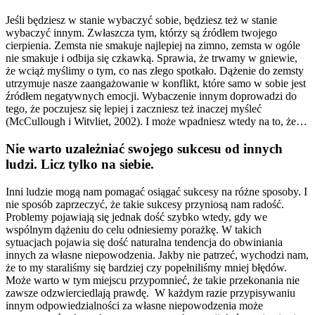
Jeśli będziesz w stanie wybaczyć sobie, będziesz też w stanie
wybaczyć innym. Zwłaszcza tym, którzy są źródłem twojego
cierpienia. Zemsta nie smakuje najlepiej na zimno, zemsta w ogóle
nie smakuje i odbija się czkawką. Sprawia, że trwamy w gniewie,
że wciąż myślimy o tym, co nas złego spotkało. Dążenie do zemsty
utrzymuje nasze zaangażowanie w konflikt, które samo w sobie jest
źródłem negatywnych emocji. Wybaczenie innym doprowadzi do
tego, że poczujesz się lepiej i zaczniesz też inaczej myśleć
(McCullough i Witvliet, 2002). I może wpadniesz wtedy na to, że…
Nie warto uzależniać swojego sukcesu od innych
ludzi. Licz tylko na siebie.
Inni ludzie mogą nam pomagać osiągać sukcesy na różne sposoby. I
nie sposób zaprzeczyć, że takie sukcesy przyniosą nam radość.
Problemy pojawiają się jednak dość szybko wtedy, gdy we
wspólnym dążeniu do celu odniesiemy porażkę. W takich
sytuacjach pojawia się dość naturalna tendencja do obwiniania
innych za własne niepowodzenia. Jakby nie patrzeć, wychodzi nam,
że to my staraliśmy się bardziej czy popełniliśmy mniej błędów.
Może warto w tym miejscu przypomnieć, że takie przekonania nie
zawsze odzwierciedlają prawdę. W każdym razie przypisywaniu
innym odpowiedzialności za własne niepowodzenia może