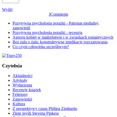
Wyślij
JComments
Pozytywna psychologia porażki - Patronat medialny,
zapowiedź
Pozytywna psychologia porażki - recenzja
Agresja kobiet w małżeństwie i w związkach romantycznych
Bez żalu o żalu: konstruktywne implikacje rozczarowania
Co czyni człowieka szczęśliwym?
Czytelnia
Aktualności
Artykuły
Wydarzenia
Recenzje książek
Felietony
Zapowiedzi
Kultura
Z perspektywy czasu Philipa Zimbardo
Złote myśli Stevena Pinkera