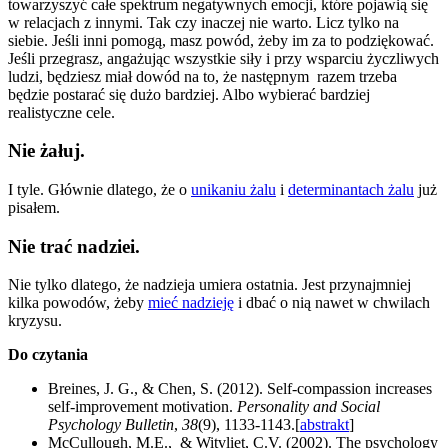
towarzyszyć całe spektrum negatywnych emocji, które pojawią się
w relacjach z innymi. Tak czy inaczej nie warto. Licz tylko na
siebie. Jeśli inni pomogą, masz powód, żeby im za to podziękować.
Jeśli przegrasz, angażując wszystkie siły i przy wsparciu życzliwych
ludzi, będziesz miał dowód na to, że następnym razem trzeba
będzie postarać się dużo bardziej. Albo wybierać bardziej
realistyczne cele.
Nie żałuj.
I tyle. Głównie dlatego, że o
unikaniu żalu
i
determinantach żalu
już
pisałem.
Nie trać nadziei.
Nie tylko dlatego, że nadzieja umiera ostatnia. Jest przynajmniej
kilka powodów, żeby
mieć nadzieję
i dbać o nią nawet w chwilach
kryzysu.
Do czytania
Breines, J. G., & Chen, S. (2012). Self-compassion increases
self-improvement motivation.
Personality and Social
Psychology Bulletin
,
38
(9), 1133-1143.[
abstrakt
]
McCullough, M.E., & Witvliet, C.V. (2002). The psychology