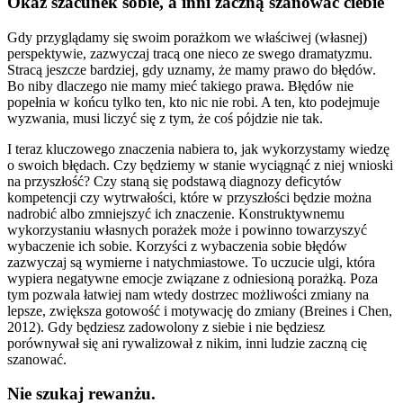
Okaż szacunek sobie, a inni zaczną szanować ciebie
Gdy przyglądamy się swoim porażkom we właściwej (własnej)
perspektywie, zazwyczaj tracą one nieco ze swego dramatyzmu.
Stracą jeszcze bardziej, gdy uznamy, że mamy prawo do błędów.
Bo niby dlaczego nie mamy mieć takiego prawa. Błędów nie
popełnia w końcu tylko ten, kto nic nie robi. A ten, kto podejmuje
wyzwania, musi liczyć się z tym, że coś pójdzie nie tak.
I teraz kluczowego znaczenia nabiera to, jak wykorzystamy wiedzę
o swoich błędach. Czy będziemy w stanie wyciągnąć z niej wnioski
na przyszłość? Czy staną się podstawą diagnozy deficytów
kompetencji czy wytrwałości, które w przyszłości będzie można
nadrobić albo zmniejszyć ich znaczenie. Konstruktywnemu
wykorzystaniu własnych porażek może i powinno towarzyszyć
wybaczenie ich sobie. Korzyści z wybaczenia sobie błędów
zazwyczaj są wymierne i natychmiastowe. To uczucie ulgi, która
wypiera negatywne emocje związane z odniesioną porażką. Poza
tym pozwala łatwiej nam wtedy dostrzec możliwości zmiany na
lepsze, zwiększa gotowość i motywację do zmiany (Breines i Chen,
2012). Gdy będziesz zadowolony z siebie i nie będziesz
porównywał się ani rywalizował z nikim, inni ludzie zaczną cię
szanować.
Nie szukaj rewanżu.