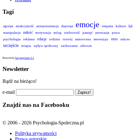
Tagi
emocje
agresja
atrakcyjność
autoprezentacja
depresja
empatia
kultura
lęk
miłość
manipulacja
motywacja
mózg
osobowość
pamięć
perswazja
praca
relacje
stres
psychologia
reklama
rodzina
rozwój
samoocena
stereotypy
sukces
szczęście
terapia
wpływ społeczny
zachowanie
zdrowie
Powered by
Easytagcloud v2.1
Newsletter
Bądź na bieżąco!
e-mail
Znajdź nas na Facebooku
© 2006 - 2026 Psychologia-Spoleczna.pl
Polityka prywatności
Prawa autorskie