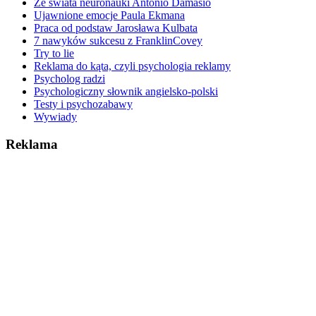
Ze świata neuronauki Antonio Damasio
Ujawnione emocje Paula Ekmana
Praca od podstaw Jarosława Kulbata
7 nawyków sukcesu z FranklinCovey
Try to lie
Reklama do kąta, czyli psychologia reklamy
Psycholog radzi
Psychologiczny słownik angielsko-polski
Testy i psychozabawy
Wywiady
Reklama