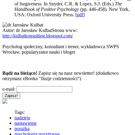
of forgiveness. In Snyder, C.R. & Lopez, S.J. (Eds.)
The
Handbook of Positive Psychology
(pp. 446-458). New York,
USA: Oxford University Press. [
pdf
]
Autor:
dr Jarosław Kulbat
Strona www:
http://kulbatkonsulting.blogspot.com/
Psycholog społeczny, konsultant i trener, wykładowca SWPS
Wrocław, popularyzator nauki i bloger
Bądź na bieżąco!
Zapisz się na nasz newsletter! (dodatkowo
otrzymasz eBooka "Iluzje codzienności")
e-mail:
Tags:
nadzieja
nastawienie
porażka
psychologia pozytywna