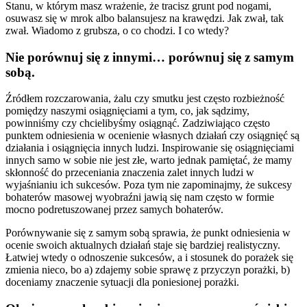
Stanu, w którym masz wrażenie, że tracisz grunt pod nogami,
osuwasz się w mrok albo balansujesz na krawędzi. Jak zwał, tak
zwał. Wiadomo z grubsza, o co chodzi. I co wtedy?
Nie porównuj się z innymi… porównuj się z samym
sobą.
Źródłem rozczarowania, żalu czy smutku jest często rozbieżność
pomiędzy naszymi osiągnięciami a tym, co, jak sądzimy,
powinniśmy czy chcielibyśmy osiągnąć. Zadziwiająco często
punktem odniesienia w ocenienie własnych działań czy osiągnięć są
działania i osiągnięcia innych ludzi. Inspirowanie się osiągnięciami
innych samo w sobie nie jest złe, warto jednak pamiętać, że mamy
skłonność do przeceniania znaczenia zalet innych ludzi w
wyjaśnianiu ich sukcesów. Poza tym nie zapominajmy, że sukcesy
bohaterów masowej wyobraźni jawią się nam często w formie
mocno podretuszowanej przez samych bohaterów.
Porównywanie się z samym sobą sprawia, że punkt odniesienia w
ocenie swoich aktualnych działań staje się bardziej realistyczny.
Łatwiej wtedy o odnoszenie sukcesów, a i stosunek do porażek się
zmienia nieco, bo a) zdajemy sobie sprawę z przyczyn porażki, b)
doceniamy znaczenie sytuacji dla poniesionej porażki.