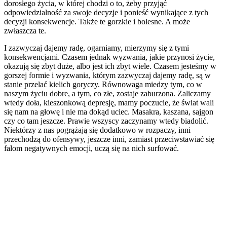
dorosłego życia, w której chodzi o to, żeby przyjąć
odpowiedzialność za swoje decyzje i ponieść wynikające z tych
decyzji konsekwencje. Także te gorzkie i bolesne. A może
zwłaszcza te.
I zazwyczaj dajemy radę, ogarniamy, mierzymy się z tymi
konsekwencjami. Czasem jednak wyzwania, jakie przynosi życie,
okazują się zbyt duże, albo jest ich zbyt wiele. Czasem jesteśmy w
gorszej formie i wyzwania, którym zazwyczaj dajemy radę, są w
stanie przelać kielich goryczy. Równowaga miedzy tym, co w
naszym życiu dobre, a tym, co złe, zostaje zaburzona. Zaliczamy
wtedy doła, kieszonkową depresję, mamy poczucie, że świat wali
się nam na głowę i nie ma dokąd uciec. Masakra, kaszana, sajgon
czy co tam jeszcze. Prawie wszyscy zaczynamy wtedy biadolić.
Niektórzy z nas pogrążają się dodatkowo w rozpaczy, inni
przechodzą do ofensywy, jeszcze inni, zamiast przeciwstawiać się
falom negatywnych emocji, uczą się na nich surfować.