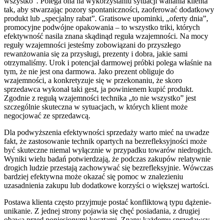
wszystko”. Polega ona na wykorzystaniu sytuacji wahania klienta
tak, aby stwarzając pozory spontaniczności, zaoferować dodatkowy
produkt lub „specjalny rabat”. Gratisowe upominki, „oferty dnia”,
promocyjne podwójne opakowania – to wszystko triki, których
efektywność nasila znana skądinąd reguła wzajemności. Na mocy
reguły wzajemności jesteśmy zobowiązani do przyszłego
rewanżowania się za przysługi, prezenty i dobra, jakie sami
otrzymaliśmy. Urok i potencjał darmowej próbki polega właśnie na
tym, że nie jest ona darmowa. Jako prezent obliguje do
wzajemności, a konkretyzuje się w przekonaniu, że skoro
sprzedawca wykonał taki gest, ja powinienem kupić produkt.
Zgodnie z regułą wzajemności technika „to nie wszystko” jest
szczególnie skuteczna w sytuacjach, w których klient może
negocjować ze sprzedawcą.
Dla podwyższenia efektywności sprzedaży warto mieć na uwadze
fakt, że zastosowanie technik opartych na bezrefleksyjności może
być skuteczne niemal wyłącznie w przypadku towarów niedrogich.
Wyniki wielu badań potwierdzają, że podczas zakupów relatywnie
drogich ludzie przestają zachowywać się bezrefleksyjnie. Wówczas
bardziej efektywna może okazać się pomoc w znalezieniu
uzasadnienia zakupu lub dodatkowe korzyści o większej wartości.
Postawa klienta często przyjmuje postać konfliktową typu dążenie-
unikanie. Z jednej strony pojawia się chęć posiadania, z drugiej
obawa przed poniesionymi kosztami. Znany każdemu sprzedawcy