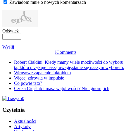
Zawiadom mnie o nowych komentarzach
Odśwież
Wyślij
JComments
Robert Cialdini: Kiedy mamy wiele możliwości do wyboru,
ta, która przykuje naszą uwagę,stanie się naszym wyborem.
Wirusowe zapalenie faktoidem
Więcej zdrowia w impulsie
Co powie tato?
Czeka Cię ślub i masz wątpliwości? Nie ignoruj ich
Czytelnia
Aktualności
Artykuły