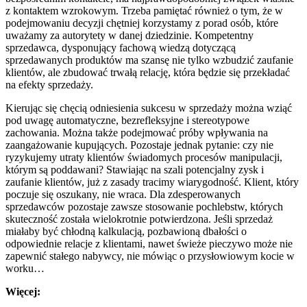
z kontaktem wzrokowym. Trzeba pamiętać również o tym, że w
podejmowaniu decyzji chętniej korzystamy z porad osób, które
uważamy za autorytety w danej dziedzinie. Kompetentny
sprzedawca, dysponujący fachową wiedzą dotyczącą
sprzedawanych produktów ma szansę nie tylko wzbudzić zaufanie
klientów, ale zbudować trwałą relację, która będzie się przekładać
na efekty sprzedaży.
Kierując się chęcią odniesienia sukcesu w sprzedaży można wziąć
pod uwagę automatyczne, bezrefleksyjne i stereotypowe
zachowania. Można także podejmować próby wpływania na
zaangażowanie kupujących. Pozostaje jednak pytanie: czy nie
ryzykujemy utraty klientów świadomych procesów manipulacji,
którym są poddawani? Stawiając na szali potencjalny zysk i
zaufanie klientów, już z zasady tracimy wiarygodność. Klient, który
poczuje się oszukany, nie wraca. Dla zdesperowanych
sprzedawców pozostaje zawsze stosowanie pochlebstw, których
skuteczność została wielokrotnie potwierdzona. Jeśli sprzedaż
miałaby być chłodną kalkulacją, pozbawioną dbałości o
odpowiednie relacje z klientami, nawet świeże pieczywo może nie
zapewnić stałego nabywcy, nie mówiąc o przysłowiowym kocie w
worku…
Więcej: