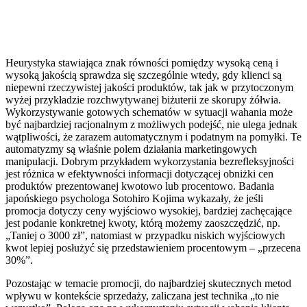
Heurystyka stawiająca znak równości pomiędzy wysoką ceną i
wysoką jakością sprawdza się szczególnie wtedy, gdy klienci są
niepewni rzeczywistej jakości produktów, tak jak w przytoczonym
wyżej przykładzie rozchwytywanej biżuterii ze skorupy żółwia.
Wykorzystywanie gotowych schematów w sytuacji wahania może
być najbardziej racjonalnym z możliwych podejść, nie ulega jednak
wątpliwości, że zarazem automatycznym i podatnym na pomyłki. Te
automatyzmy są właśnie polem działania marketingowych
manipulacji. Dobrym przykładem wykorzystania bezrefleksyjności
jest różnica w efektywności informacji dotyczącej obniżki cen
produktów prezentowanej kwotowo lub procentowo. Badania
japońskiego psychologa Sotohiro Kojima wykazały, że jeśli
promocja dotyczy ceny wyjściowo wysokiej, bardziej zachęcające
jest podanie konkretnej kwoty, którą możemy zaoszczędzić, np.
„Taniej o 3000 zł”, natomiast w przypadku niskich wyjściowych
kwot lepiej posłużyć się przedstawieniem procentowym – „przecena
30%”.
Pozostając w temacie promocji, do najbardziej skutecznych metod
wpływu w kontekście sprzedaży, zaliczana jest technika „to nie