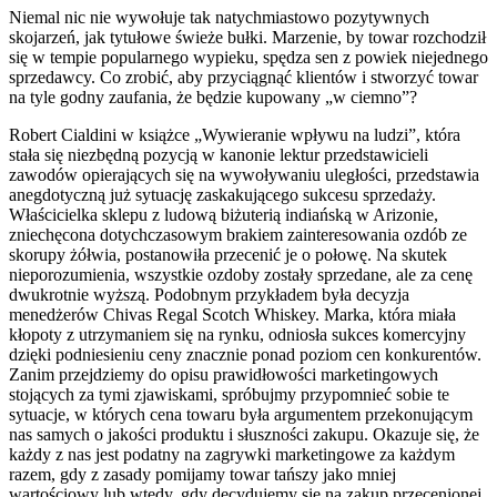
Niemal nic nie wywołuje tak natychmiastowo pozytywnych
skojarzeń, jak tytułowe świeże bułki. Marzenie, by towar rozchodził
się w tempie popularnego wypieku, spędza sen z powiek niejednego
sprzedawcy. Co zrobić, aby przyciągnąć klientów i stworzyć towar
na tyle godny zaufania, że będzie kupowany „w ciemno”?
Robert Cialdini w książce „Wywieranie wpływu na ludzi”, która
stała się niezbędną pozycją w kanonie lektur przedstawicieli
zawodów opierających się na wywoływaniu uległości, przedstawia
anegdotyczną już sytuację zaskakującego sukcesu sprzedaży.
Właścicielka sklepu z ludową biżuterią indiańską w Arizonie,
zniechęcona dotychczasowym brakiem zainteresowania ozdób ze
skorupy żółwia, postanowiła przecenić je o połowę. Na skutek
nieporozumienia, wszystkie ozdoby zostały sprzedane, ale za cenę
dwukrotnie wyższą. Podobnym przykładem była decyzja
menedżerów Chivas Regal Scotch Whiskey. Marka, która miała
kłopoty z utrzymaniem się na rynku, odniosła sukces komercyjny
dzięki podniesieniu ceny znacznie ponad poziom cen konkurentów.
Zanim przejdziemy do opisu prawidłowości marketingowych
stojących za tymi zjawiskami, spróbujmy przypomnieć sobie te
sytuacje, w których cena towaru była argumentem przekonującym
nas samych o jakości produktu i słuszności zakupu. Okazuje się, że
każdy z nas jest podatny na zagrywki marketingowe za każdym
razem, gdy z zasady pomijamy towar tańszy jako mniej
wartościowy lub wtedy, gdy decydujemy się na zakup przecenionej