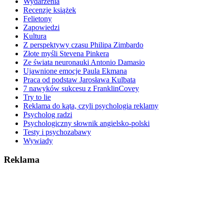
Wydarzenia
Recenzje książek
Felietony
Zapowiedzi
Kultura
Z perspektywy czasu Philipa Zimbardo
Złote myśli Stevena Pinkera
Ze świata neuronauki Antonio Damasio
Ujawnione emocje Paula Ekmana
Praca od podstaw Jarosława Kulbata
7 nawyków sukcesu z FranklinCovey
Try to lie
Reklama do kąta, czyli psychologia reklamy
Psycholog radzi
Psychologiczny słownik angielsko-polski
Testy i psychozabawy
Wywiady
Reklama