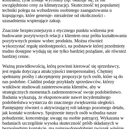
uwzględniono ceny za klimatyzację). Skuteczność tej popularnej
techniki polega na wzbudzeniu osobistego zaangażowania u
kupującego, które generuje- niezależne od okoliczności -
uzasadnienia wspierające zakup.
Znacznie bezpieczniejszym z etycznego punktu widzenia jest
budowanie pozytywnych relacji z klientem oraz próba kształtowania
pozytywnych postaw wobec produktu. Można również
wykorzystać regułę niedostępności, na podstawie której przedmioty
trudno dostępne wydają się nie tylko bardziej pożądane, ale również
bardziej cenne.
Ważną prawidłowością, którą powinni kierować się sprzedawcy,
jest reguła dotycząca atrakcyjności interpersonalnej. Chętniej
spełniamy prośby i akceptujemy propozycje tych osób, które są do
nas podobne. Cialdini podaje przykłady sprzedawców, którzy
wnikliwie studiowali zainteresowania klientów, aby w
strategicznych momentach zademonstrować swoje podobieństwo.
Badania wykazują, że eksponowanie nawet incydentalnego
podobieństwa wystarcza do znacznego zwiększenia uległości.
Pamiętajmy również o aktywizującej roli takiego pozornego detalu,
jak kontakt wzrokowy. Spojrzenie innych osób wzbudza nasze
pobudzenie, koncentrując uwagę na osobie patrzącej. Wykazana w
badaniach szczególnie wysoka skuteczność próśb składanych w
bezpośrednim kontakcie, ma najprawdopodobniej związek właśnie