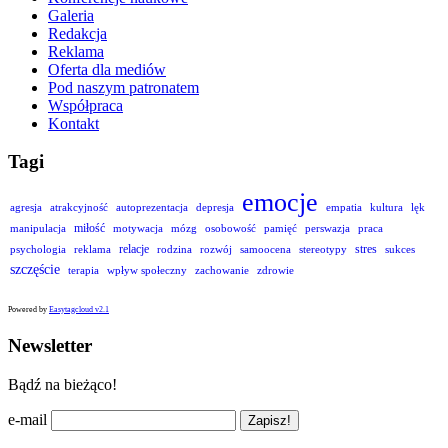
Galeria
Redakcja
Reklama
Oferta dla mediów
Pod naszym patronatem
Współpraca
Kontakt
Tagi
emocje
agresja
atrakcyjność
autoprezentacja
depresja
empatia
kultura
lęk
miłość
manipulacja
motywacja
mózg
osobowość
pamięć
perswazja
praca
relacje
stres
psychologia
reklama
rodzina
rozwój
samoocena
stereotypy
sukces
szczęście
terapia
wpływ społeczny
zachowanie
zdrowie
Powered by
Easytagcloud v2.1
Newsletter
Bądź na bieżąco!
e-mail