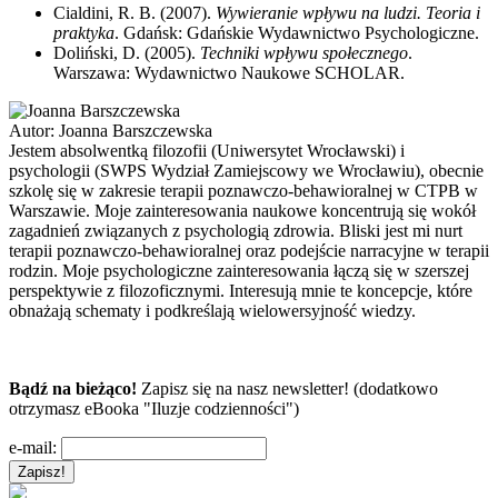
Cialdini, R. B. (2007).
Wywieranie wpływu na ludzi. Teoria i
praktyka
. Gdańsk: Gdańskie Wydawnictwo Psychologiczne.
Doliński, D. (2005).
Techniki wpływu społecznego
.
Warszawa: Wydawnictwo Naukowe SCHOLAR.
Autor:
Joanna Barszczewska
Jestem absolwentką filozofii (Uniwersytet Wrocławski) i
psychologii (SWPS Wydział Zamiejscowy we Wrocławiu), obecnie
szkolę się w zakresie terapii poznawczo-behawioralnej w CTPB w
Warszawie. Moje zainteresowania naukowe koncentrują się wokół
zagadnień związanych z psychologią zdrowia. Bliski jest mi nurt
terapii poznawczo-behawioralnej oraz podejście narracyjne w terapii
rodzin. Moje psychologiczne zainteresowania łączą się w szerszej
perspektywie z filozoficznymi. Interesują mnie te koncepcje, które
obnażają schematy i podkreślają wielowersyjność wiedzy.
Bądź na bieżąco!
Zapisz się na nasz newsletter! (dodatkowo
otrzymasz eBooka "Iluzje codzienności")
e-mail: