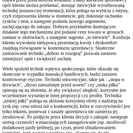
opór klienta można przełamać, stosując niezwykle wyrafinowaną
technikę poznawczej reorientacji, która polega na wybiciu z rutyny,
czyli rozproszeniu klienta w momencie, gdy dokonuje rachunku
zysków i strat, a następnie podaniu nowego argumentu,
zachęcającego do zakupu. Dobrym przykładem ilustrującym
działanie tego mechanizmu jest podanie ceny towaru w groszach
zamiast w złotówkach, a następnie sugestia: „to niewiele”. Konfuzja
klienta wywołana nietypową prezentacją kwoty i dyskomfort
znajdują rozwiązanie w komentarzu sprzedawcy. Skuteczne
zastosowanie techniki „dobrze to rozegraj” pozwala zarazem
zmniejszyć opór i zwiększyć zachętę.
Wiele spośród technik wpływu społecznego, które okazały się
skuteczne w wypadku transakcji handlowych, budzi zarazem
kontrowersje etyczne. Techniki sekwencyjne, takie jak : „stopa w
drzwiach”, „drzwi zatrzaśnięte przed nosem” czy „niska piłka”
opierają się na złożeniu, że aby zwiększyć uległość, korzystne jest
wcześniejsze wysunięcie innej propozycji czy prośby. Technika
„niskiej piłki” polega na złożeniu korzystnej oferty z nadzieją na
zysk (np. cena niższa niż u konkurencji), która w rzeczywistości jest
tylko trikiem, ponieważ z zasady sprzedawca nie zamierza jej
zrealizować. Po podjęciu przez klienta decyzji o zakupie, następuje
szereg czynności wzmacniających zaangażowanie (np. możliwość
dodatkowej jazdy próbnej), po czym, przed sfinalizowaniem
kontraktu, zysk zostaje wycofany (np. okazuje się, że nie