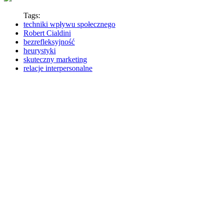
Tags:
techniki wpływu społecznego
Robert Cialdini
bezrefleksyjność
heurystyki
skuteczny marketing
relacje interpersonalne