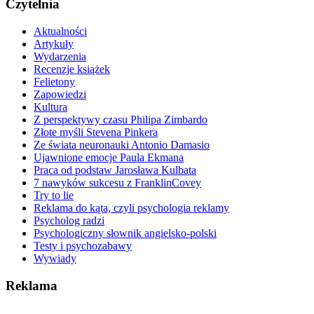
Czytelnia
Aktualności
Artykuły
Wydarzenia
Recenzje książek
Felietony
Zapowiedzi
Kultura
Z perspektywy czasu Philipa Zimbardo
Złote myśli Stevena Pinkera
Ze świata neuronauki Antonio Damasio
Ujawnione emocje Paula Ekmana
Praca od podstaw Jarosława Kulbata
7 nawyków sukcesu z FranklinCovey
Try to lie
Reklama do kąta, czyli psychologia reklamy
Psycholog radzi
Psychologiczny słownik angielsko-polski
Testy i psychozabawy
Wywiady
Reklama