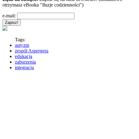
otrzymasz eBooka "Iluzje codzienności")
e-mail:
Tags:
autyzm
zespół Aspergera
edukacja
zaburzenia
integracja