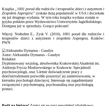
Książka
„1001 porad dla rodziców i terapeutów dzieci z autyzmem i
Zespołem Aspergera”
zyskała dużą popularność w USA i doczekała
się już drugiego wydania. W tym roku książka wydana została w
języku polskim przez Wydawnictwo Uniwersytetu Jagiellońskiego.
Dostępna już w sprzedaży. Gorąco polecam!
Więcej: Notbohm E., Zysk V. (2016). 1001 porad dla rodziców i
terapeutów dzieci z autyzmem i zespołem Aspergera. Kraków:
PWN
Autor:
Aleksandra Dymanus - Gaudyn
Redaktor
Dyplomowany socjolog, absolwentka Krakowskiej Akademii im.
Andrzeja Frycza Modrzewskiego w Krakowie. Specjalność
psychosocjologii, oraz 5-letnie doświadczenie pracy z
dziećmi/rodzinami pozwoliło poszerzyć jej zainteresowania, w
kierunku psychologii dziecięcej. Interesuje się zagadnieniami
związanymi z psychoterapią, psychoanalizą oraz psychologią
postaci.
Bądź na bieżąco!
Zapisz się na nasz newsletter! (dodatkowo