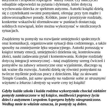
odnajdzie odpowiedzi na pytania i dylematy, które dotyczą
wychowania dziecka ze spektrum autyzmu. Autorki książki dzielą
się z czytelnikami swoimi pomysłami, oferując przy tym mądre i
zdroworozsądkowe porady. Krótkie, jasne i przejrzyste rozdziały,
konkretne wskazówki sformułowane w punktach dostarczają
solidnych rozwiązań, które można wykorzystać w niezliczonych
sytuacjach.
Znajdziemy tu pomysły na rozwijanie umiejętności społecznych
oraz komunikacji, organizowanie sytuacji dnia codziennego, a także
sposoby na zmniejszenie lęku separacyjnego. Autorki poruszają w
książce tematy emocji, umiejętności dzielenia się, kontrolowania
złości, nauki zadawania pytań i komentowania. Kolejne rozdziały
dotyczą integracji sensorycznej – tutaj znajdziemy szereg ćwiczeń i
pomysłów na zabawy sensoryczne oraz wyjaśnienie, dlaczego są
tak ważne dla rozwoju. Autorki dzielą się również pomysłami na
twórcze myślenie podczas pracy z dzieckiem. Idąc za słowami
Temple Grandin, już
same sposoby na radzenie sobie ze strasznymi
wizytami u lekarza i dentysty są warte ceny tej książki!
Gdyby każda szkoła i każda rodzina wykorzystała chociaż niektóre
pomysły zamieszczone w tej książce, możliwości poprawy życia
dzieci z autyzmem i zespołem Aspergera byłyby nieograniczone.
Według mnie to właśnie oznacza, że pomysły są dobre.