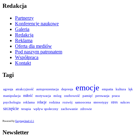
Redakcja
Partnerzy
Konferencje naukowe
Galeria
Redakcja
Reklama
Oferta dla mediów
Pod naszym patronatem
Współpraca
Kontakt
Tagi
emocje
agresja
atrakcyjność
autoprezentacja
depresja
empatia
kultura
lęk
miłość
manipulacja
motywacja
mózg
osobowość
pamięć
perswazja
praca
relacje
stres
psychologia
reklama
rodzina
rozwój
samoocena
stereotypy
sukces
szczęście
terapia
wpływ społeczny
zachowanie
zdrowie
Powered by
Easytagcloud v2.1
Newsletter