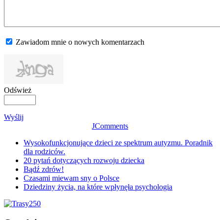
Zawiadom mnie o nowych komentarzach
Odśwież
Wyślij
JComments
Wysokofunkcjonujące dzieci ze spektrum autyzmu. Poradnik
dla rodziców.
20 pytań dotyczących rozwoju dziecka
Bądź zdrów!
Czasami miewam sny o Polsce
Dziedziny życia, na które wpłynęła psychologia