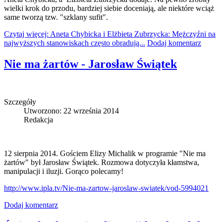
wielki krok do przodu, bardziej siebie doceniają, ale niektóre wciąż
same tworzą tzw. "szklany sufit".
Czytaj więcej: Aneta Chybicka i Elżbieta Zubrzycka: Mężczyźni na
najwyższych stanowiskach często obradują...
Dodaj komentarz
Nie ma żartów - Jarosław Świątek
Szczegóły
Utworzono: 22 września 2014
Redakcja
12 sierpnia 2014. Gościem Elizy Michalik w programie "Nie ma
żartów" był Jarosław Świątek. Rozmowa dotyczyła kłamstwa,
manipulacji i iluzji. Gorąco polecamy!
http://www.ipla.tv/Nie-ma-zartow-jaroslaw-swiatek/vod-5994021
Dodaj komentarz