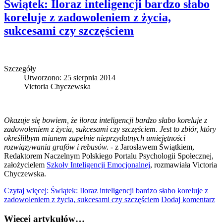
Świątek: Iloraz inteligencji bardzo słabo
koreluje z zadowoleniem z życia,
sukcesami czy szczęściem
Szczegóły
Utworzono: 25 sierpnia 2014
Victoria Chyczewska
Okazuje się bowiem, że iloraz inteligencji bardzo słabo koreluje z
zadowoleniem z życia, sukcesami czy szczęściem. Jest to zbiór, który
określiłbym mianem zupełnie nieprzydatnych umiejętności
rozwiązywania grafów i rebusów. -
z Jarosławem Świątkiem,
Redaktorem Naczelnym Polskiego Portalu Psychologii Społecznej,
założycielem
Szkoły Inteligencji Emocjonalnej
, rozmawiała Victoria
Chyczewska.
Czytaj więcej: Świątek: Iloraz inteligencji bardzo słabo koreluje z
zadowoleniem z życia, sukcesami czy szczęściem
Dodaj komentarz
Więcej artykułów…