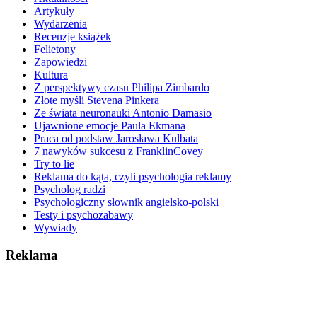
Artykuły
Wydarzenia
Recenzje książek
Felietony
Zapowiedzi
Kultura
Z perspektywy czasu Philipa Zimbardo
Złote myśli Stevena Pinkera
Ze świata neuronauki Antonio Damasio
Ujawnione emocje Paula Ekmana
Praca od podstaw Jarosława Kulbata
7 nawyków sukcesu z FranklinCovey
Try to lie
Reklama do kąta, czyli psychologia reklamy
Psycholog radzi
Psychologiczny słownik angielsko-polski
Testy i psychozabawy
Wywiady
Reklama