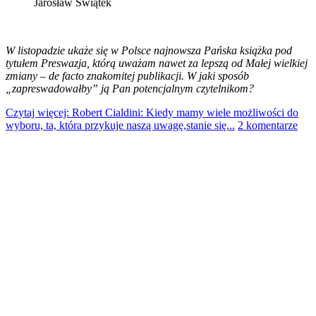
Jarosław Świątek
W listopadzie ukaże się w Polsce najnowsza Pańska książka pod
tytułem Preswazja, którą uważam nawet za lepszą od Małej wielkiej
zmiany – de facto znakomitej publikacji. W jaki sposób
„zapreswadowałby” ją Pan potencjalnym czytelnikom?
Czytaj więcej: Robert Cialdini: Kiedy mamy wiele możliwości do
wyboru, ta, która przykuje naszą uwagę,stanie się...
2 komentarze