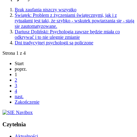
Brak zaufania niszczy wszystko
Świątek: Problem z życzeniami świątecznymi, jak i z
rytuałami jest taki, że szybko - wskutek powtarzania się - stają
się zautomatyzowane.
Dariusz Doliński: Psychologia zawsze będzie miała co
odkrywać i to nie ulegnie zmianie
Dni tradycyjnej psychologii są policzone
Strona 1 z 4
Start
poprz.
1
2
3
4
nast.
Zakończenie
Czytelnia
Aktualności