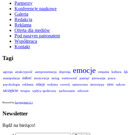
Partnerzy
Konferencje naukowe
Galeria
Redakcja
Reklama
Oferta dla mediów
Pod naszym patronatem
Współpraca
Kontakt
Tagi
emocje
agresja
atrakcyjność
autoprezentacja
depresja
empatia
kultura
lęk
miłość
manipulacja
motywacja
mózg
osobowość
pamięć
perswazja
praca
relacje
stres
psychologia
reklama
rodzina
rozwój
samoocena
stereotypy
sukces
szczęście
terapia
wpływ społeczny
zachowanie
zdrowie
Powered by
Easytagcloud v2.1
Newsletter
Bądź na bieżąco!