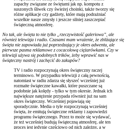
zapachy związane ze świętami jak np. kompotu z
suszonych śliwek czy świeżej choinki, także tworzy się
różne aplikacje czy gadżety, które mają podrażniać
wszelkie nasze zmysły i jeszcze silniej zaszczepiać
świąteczną atmosferę.
No tak, ale święta to nie tylko „rzeczywistość galeriowa”, ale
również telewizja i radio. Czasami mam wrażenie, że zbliżające się
święta nie zapowiada już poprzedzający je okres adwentu, ale
pierwsze pasma reklamowe z cocacolową ciężarówkami. Czy w
telewizji używa się podobnych trików, żeby wprawić nas w
świąteczny nastrój i zachęcić do zakupów?
TV i radio rozpoczynają okres świąteczny raczej
terminowo. W przypadku telewizji z całą pewnością,
natomiast w radiu zdarza się słyszeć wcześniej już
rozmaite świąteczne kawałki, które puszczane są
podobnie jak kolędy - tylko w tym okresie. Jednak ich
największe natężenie przypada również już na sam
okres świąteczny. Wcześniej pojawiają się
sporadycznie. Media o tyle rozpoczynają wcześniej
święta, że emitują świąteczne reklamy i zapowiedzi
programu świątecznego. Przez to może się wydawać,
że też wcześniej budują świąteczną atmosferę, ale ten
proces jest jedynie częściowo od nich zależny, a w