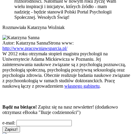
różnorodności. Natomiast w nowym roku życzę Wam
wielu inspiracji i inicjatyw, których źródło - mam
nadzieję - będzie stanowił Polski Portal Psychologii
Społecznej. Wesołych Świąt!
Rozmawiała Katarzyna Woźniak
Autor:
Katarzyna Sanna
Strona www:
http://www.pracowniawsparcia.pl/
W 2012 roku otrzymała stopień magistra psychologii na
Uniwersytecie Adama Mickiewicza w Poznaniu. Jej
zainteresowania naukowe związane są z psychologią poznawczą,
psychologią społeczną, psychologią pozytywną seksuologią oraz
psychologia zdrowia. Obecnie realizuje badania naukowe związane
z psychoonkologią w ramach studiów doktoranckich. Pracę
naukową łączy z prowadzeniem
własnego gabinetu
.
Bądź na bieżąco!
Zapisz się na nasz newsletter! (dodatkowo
otrzymasz eBooka "Iluzje codzienności")
e-mail: