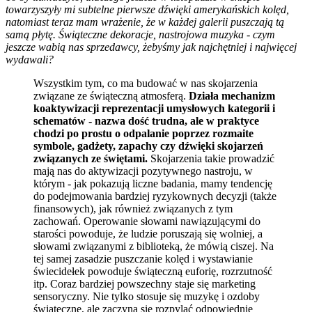
towarzyszyły mi subtelne pierwsze dźwięki amerykańskich kolęd,
natomiast teraz mam wrażenie, że w każdej galerii puszczają tą
samą płytę. Świąteczne dekoracje, nastrojowa muzyka - czym
jeszcze wabią nas sprzedawcy, żebyśmy jak najchętniej i najwięcej
wydawali?
Wszystkim tym, co ma budować w nas skojarzenia
związane ze świąteczną atmosferą.
Działa mechanizm
koaktywizacji reprezentacji umysłowych kategorii i
schematów - nazwa dość trudna, ale w praktyce
chodzi po prostu o odpalanie poprzez rozmaite
symbole, gadżety, zapachy czy dźwięki skojarzeń
związanych ze świętami.
Skojarzenia takie prowadzić
mają nas do aktywizacji pozytywnego nastroju, w
którym - jak pokazują liczne badania, mamy tendencję
do podejmowania bardziej ryzykownych decyzji (także
finansowych), jak również związanych z tym
zachowań. Operowanie słowami nawiązującymi do
starości powoduje, że ludzie poruszają się wolniej, a
słowami związanymi z biblioteką, że mówią ciszej. Na
tej samej zasadzie puszczanie kolęd i wystawianie
świecidełek powoduje świąteczną euforię, rozrzutność
itp. Coraz bardziej powszechny staje się marketing
sensoryczny. Nie tylko stosuje się muzykę i ozdoby
świąteczne, ale zaczyna się rozpylać odpowiednie