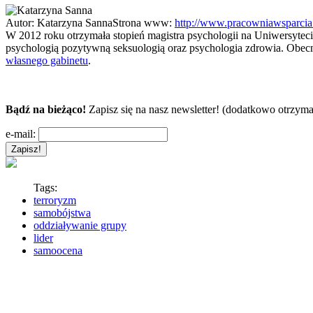
Autor:
Katarzyna Sanna
Strona www:
http://www.pracowniawsparcia.
W 2012 roku otrzymała stopień magistra psychologii na Uniwersytec
psychologią pozytywną seksuologią oraz psychologia zdrowia. Obec
własnego gabinetu
.
Bądź na bieżąco!
Zapisz się na nasz newsletter! (dodatkowo otrzyma
e-mail:
Tags:
terroryzm
samobójstwa
oddziaływanie grupy
lider
samoocena