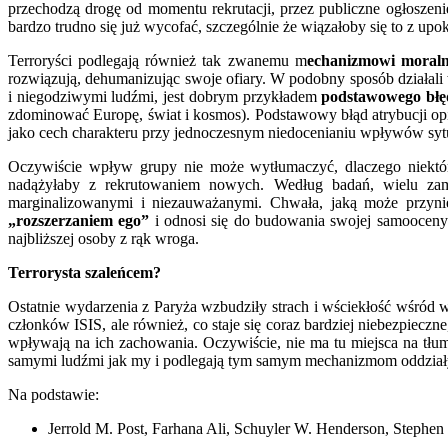
przechodzą drogę od momentu rekrutacji, przez publiczne ogłoszeni
bardzo trudno się już wycofać, szczególnie że wiązałoby się to z upo
Terroryści podlegają również tak zwanemu m
echanizmowi moraln
rozwiązują, dehumanizując swoje ofiary. W podobny sposób działali 
i niegodziwymi ludźmi, jest dobrym przykładem
podstawowego błę
zdominować Europę, świat i kosmos). Podstawowy błąd atrybucji o
jako cech charakteru przy jednoczesnym niedocenianiu wpływów syt
Oczywiście wpływ grupy nie może wytłumaczyć, dlaczego niektórz
nadążyłaby z rekrutowaniem nowych. Według badań, wielu z
marginalizowanymi i niezauważanymi. Chwała, jaką może przynie
„rozszerzaniem ego”
i odnosi się do budowania swojej samooceny n
najbliższej osoby z rąk wroga.
Terrorysta szaleńcem?
Ostatnie wydarzenia z Paryża wzbudziły strach i wściekłość wśród
członków ISIS, ale również, co staje się coraz bardziej niebezpiec
wpływają na ich zachowania. Oczywiście, nie ma tu miejsca na tłumac
samymi ludźmi jak my i podlegają tym samym mechanizmom oddziaływ
Na podstawie:
Jerrold M. Post, Farhana Ali, Schuyler W. Henderson, Stephen S