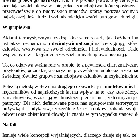
nie ma prawa go naruszyć.
Nikt nie posiada prawa, aby zadecydo
oceniają swoich aktów w kategoriach samobójstwa, które spostrzegają
przeciwieństwie do buddyjskich mnichów, którzy podczas wojny 
największej ilości ludzi i wzbudzenie lęku wśród „wrogów ich religii”
W grupie siła
Aktami terrorystycznymi rządzą takie same zasady jak każdym i
jednakże mechanizmom
dezindywidualizacji
na rzecz grupy, które
człowiek wyzbywa się swojej odrębności i indywidualności. Takie
wspieranym w jakiejś idei przez wielu innych uprawomocnia ją.
To, co odgrywa ważną rolę w grupie, to z pewnością charyzmatyczny li
przykładów, gdzie dzięki charyzmie przywódcom udało się przekonać
świadczą również grupowe samobójstwa członków amerykańskich se
Potężną metodą wpływu na drugiego człowieka jest
modelowanie
.L
męczenników od najmłodszych lat ma wpływ na to, czy ktoś zdecyduje
zamachowców, wzrastają w atmosferze przekonania, że terroryzm jest
patrzymy. Dla nich definiowane przez nas ugrupowania terrorystycz
pożywką dla radykałów, szczególnie że jest to okres szukania swo
odwetu oraz obietnicami chwały i uznania w tym wypadku stanowi
Na fali
Istnieje wiele koncepcji wyjaśniających, dlaczego dzieje się tak,