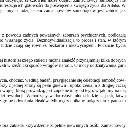
lah decyduje, że człowiek może odejść. Zamachowcy samobójcy nie
anifestacja ich gotowości do poświęcenia swojego życia dla Allaha. W
ąc innych ludzi, celem zamachowców samobójców jest zabicie jak
ią z powodu żadnych poważnych zaburzeń psychicznych, podlegają
od własnego życia. Dezindywidualizacja to proces i stan, w którym
udzie czują się również bezkarni i niezwyciężeni. Poczucie bycia
j historii zeszłego stulecia można znaleźć przynajmniej kilka dobrych
dowali w rzeźnicki sposób wrogów narodu. O mocy oddziaływania guru
cia, chociaż, według badań, przyglądanie się celebracji samobójców-
zy z jednej strony są pełni gniewu i upokorzenia, a z drugiej czczą
wojnę, którą prowadzą, jest zupełnie inny od tego, w jaki my na nią
dei rewolucji. Wchodzący w dorosłość młodzi ludzie stają się łatwą
ez grupę odwołania ideałów. Mit męczennika w połączeniu z patosem
ei, która zakłada krzywdzenie zupełnie niewinnych osób. Zamachowcy