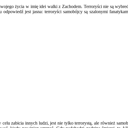
ia swojego życia w imię idei walki z Zachodem. Terroryści nie są wy
lu odpowiedź jest jasna: terroryści samobójcy są szalonymi fanatyk
elu zabicia innych ludzi, jest nie tylko terrorystą, ale również samo