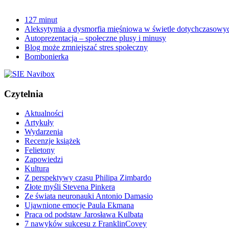
127 minut
Aleksytymia a dysmorfia mięśniowa w świetle dotychczasowy
Autoprezentacja – społeczne plusy i minusy
Blog może zmniejszać stres społeczny
Bombonierka
Czytelnia
Aktualności
Artykuły
Wydarzenia
Recenzje książek
Felietony
Zapowiedzi
Kultura
Z perspektywy czasu Philipa Zimbardo
Złote myśli Stevena Pinkera
Ze świata neuronauki Antonio Damasio
Ujawnione emocje Paula Ekmana
Praca od podstaw Jarosława Kulbata
7 nawyków sukcesu z FranklinCovey