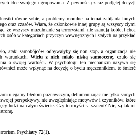
ących idee swojego ugrupowania. Z pewnością z raz podjętej decyzji
ednostki równe sobie, a problemy moralne na temat zabijania innych
nego oraz czasów. Wiara, że członkowie innej grupy są wszyscy złymi
ąc, że wszyscy muzułmanie są terrorystami, nie szanują kobiet i chcą
h osób w kategoriach przyczyn wewnętrznych i stałych na przykład
ło, ataki samobójców odbywałyby się non stop, a organizacja nie
ch warunkach.
Wielu z nich miało niską samoocenę
, czuło się
enia o swojej wartości. W psychologii ten mechanizm nazywa się
co również może wpłynąć na decyzję o byciu męczennikiem, to śmierć
że sami ulegamy błędom poznawczym, dehumanizując nie tylko samych
ze swojej perspektywy, nie uwzględniając motywów i czynników, które
cy ludzi na całym świecie. Czy terroryści są szaleni? Nie, są takimi
stronę.
rrorism. Psychiatry 72(1).