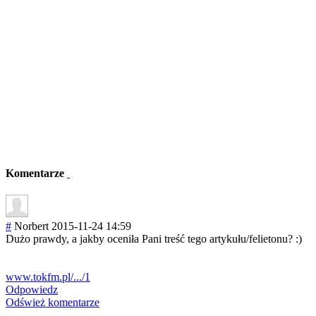
Komentarze
#
Norbert
2015-11-24 14:59
Dużo prawdy, a jakby oceniła Pani treść tego artykułu/feliet
onu? :)
www.tokfm.pl/.../1
Odpowiedz
Odśwież komentarze