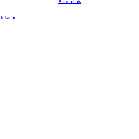
JComments
ch badań