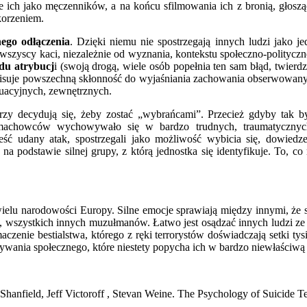
e ich jako męczenników, a na końcu sfilmowania ich z bronią, głosz
korzeniem.
ego odłączenia
. Dzięki niemu nie spostrzegają innych ludzi jako j
wszyscy kaci, niezależnie od wyznania, kontekstu społeczno-politycz
du atrybucj
i (swoją drogą, wiele osób popełnia ten sam błąd, twierdz
pisuje powszechną skłonność do wyjaśniania zachowania obserwowanyc
uacyjnych, zewnętrznych.
y decydują się, żeby zostać „wybrańcami”. Przecież gdyby tak by
amachowców wychowywało się w bardzo trudnych, traumatyczny
ść udany atak, spostrzegali jako możliwość wybicia się, dowiedz
a podstawie silnej grupy, z którą jednostka się identyfikuje. To, 
 wielu narodowości Europy. Silne emocje sprawiają między innymi, 
zne, wszystkich innych muzułmanów. Łatwo jest osądzać innych ludzi 
zenie bestialstwa, którego z ręki terrorystów doświadczają setki tysię
ania społecznego, które niestety popycha ich w bardzo niewłaściwą 
hanfield, Jeff Victoroff , Stevan Weine. The Psychology of Suicide Te