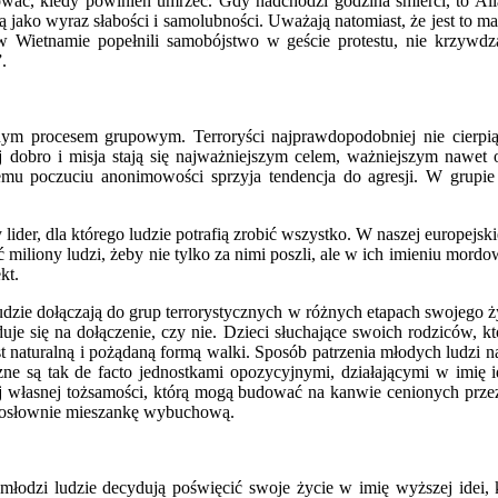
wać, kiedy powinien umrzeć. Gdy nadchodzi godzina śmierci, to Al
 jako wyraz słabości i samolubności. Uważają natomiast, że jest to m
w Wietnamie popełnili samobójstwo w geście protestu, nie krzywdz
.
nnym procesem grupowym. Terroryści najprawdopodobniej nie cierp
j dobro i misja stają się najważniejszym celem, ważniejszym nawet 
mu poczuciu anonimowości sprzyja tendencja do agresji. W grupie l
der, dla którego ludzie potrafią zrobić wszystko. W naszej europejskie
 miliony ludzi, żeby nie tylko za nimi poszli, ale w ich imieniu mor
kt.
udzie dołączają do grup terrorystycznych w różnych etapach swojego ży
 się na dołączenie, czy nie. Dzieci słuchające swoich rodziców, któr
 naturalną i pożądaną formą walki. Sposób patrzenia młodych ludzi na 
ne są tak de facto jednostkami opozycyjnymi, działającymi w imię i
jej własnej tożsamości, którą mogą budować na kanwie cenionych prz
 dosłownie mieszankę wybuchową.
 że młodzi ludzie decydują poświęcić swoje życie w imię wyższej id