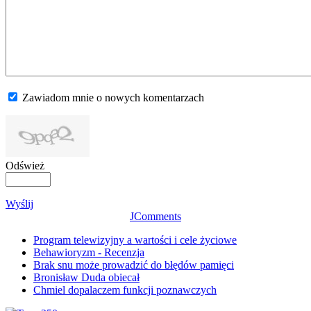
Zawiadom mnie o nowych komentarzach
Odśwież
Wyślij
JComments
Program telewizyjny a wartości i cele życiowe
Behawioryzm - Recenzja
Brak snu może prowadzić do błędów pamięci
Bronisław Duda obiecał
Chmiel dopalaczem funkcji poznawczych