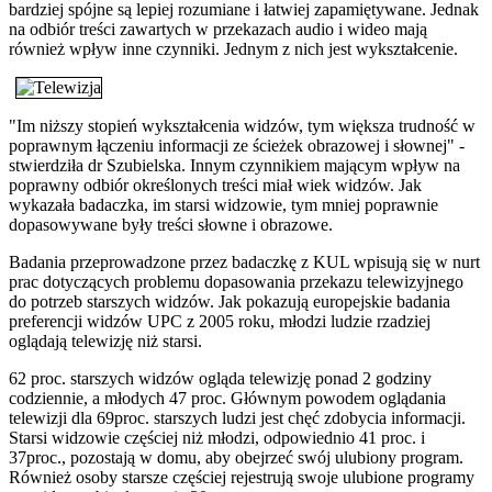
bardziej spójne są lepiej rozumiane i łatwiej zapamiętywane. Jednak
na odbiór treści zawartych w przekazach audio i wideo mają
również wpływ inne czynniki. Jednym z nich jest wykształcenie.
"Im niższy stopień wykształcenia widzów, tym większa trudność w
poprawnym łączeniu informacji ze ścieżek obrazowej i słownej" -
stwierdziła dr Szubielska. Innym czynnikiem mającym wpływ na
poprawny odbiór określonych treści miał wiek widzów. Jak
wykazała badaczka, im starsi widzowie, tym mniej poprawnie
dopasowywane były treści słowne i obrazowe.
Badania przeprowadzone przez badaczkę z KUL wpisują się w nurt
prac dotyczących problemu dopasowania przekazu telewizyjnego
do potrzeb starszych widzów. Jak pokazują europejskie badania
preferencji widzów UPC z 2005 roku, młodzi ludzie rzadziej
oglądają telewizję niż starsi.
62 proc. starszych widzów ogląda telewizję ponad 2 godziny
codziennie, a młodych 47 proc. Głównym powodem oglądania
telewizji dla 69proc. starszych ludzi jest chęć zdobycia informacji.
Starsi widzowie częściej niż młodzi, odpowiednio 41 proc. i
37proc., pozostają w domu, aby obejrzeć swój ulubiony program.
Również osoby starsze częściej rejestrują swoje ulubione programy