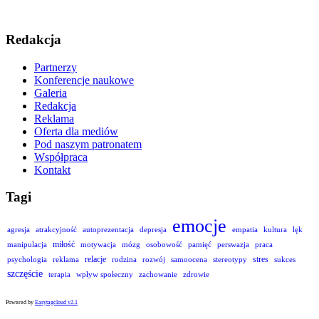
Redakcja
Partnerzy
Konferencje naukowe
Galeria
Redakcja
Reklama
Oferta dla mediów
Pod naszym patronatem
Współpraca
Kontakt
Tagi
emocje
agresja
atrakcyjność
autoprezentacja
depresja
empatia
kultura
lęk
miłość
manipulacja
motywacja
mózg
osobowość
pamięć
perswazja
praca
relacje
stres
psychologia
reklama
rodzina
rozwój
samoocena
stereotypy
sukces
szczęście
terapia
wpływ społeczny
zachowanie
zdrowie
Powered by
Easytagcloud v2.1