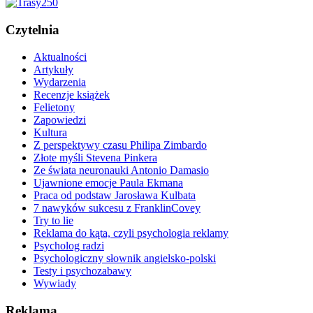
Czytelnia
Aktualności
Artykuły
Wydarzenia
Recenzje książek
Felietony
Zapowiedzi
Kultura
Z perspektywy czasu Philipa Zimbardo
Złote myśli Stevena Pinkera
Ze świata neuronauki Antonio Damasio
Ujawnione emocje Paula Ekmana
Praca od podstaw Jarosława Kulbata
7 nawyków sukcesu z FranklinCovey
Try to lie
Reklama do kąta, czyli psychologia reklamy
Psycholog radzi
Psychologiczny słownik angielsko-polski
Testy i psychozabawy
Wywiady
Reklama