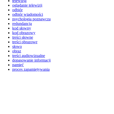
telewizja
oglądanie telewizji
odbiór
odbiór wiadomości
psychologia poznawcza
redundancja
kod słowny
kod obrazowy
treści słowne
treści obrazowe
słowo
obraz
treści audiowizualne
dopasowanie informacji
pamięć
proces zapamiętywania