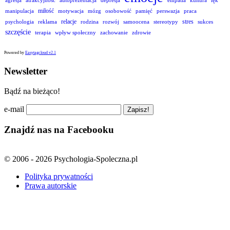
agresja
atrakcyjność
autoprezentacja
depresja
empatia
kultura
lęk
miłość
manipulacja
motywacja
mózg
osobowość
pamięć
perswazja
praca
relacje
stres
psychologia
reklama
rodzina
rozwój
samoocena
stereotypy
sukces
szczęście
terapia
wpływ społeczny
zachowanie
zdrowie
Powered by
Easytagcloud v2.1
Newsletter
Bądź na bieżąco!
e-mail
Znajdź nas na Facebooku
© 2006 - 2026 Psychologia-Spoleczna.pl
Polityka prywatności
Prawa autorskie