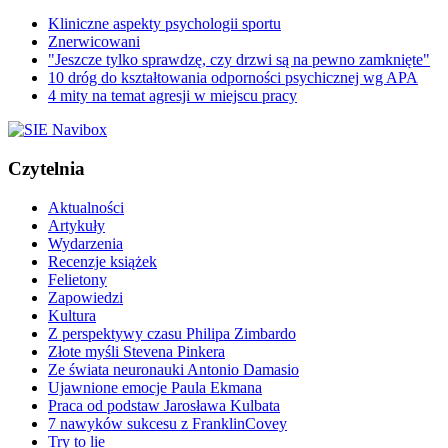
Kliniczne aspekty psychologii sportu
Znerwicowani
"Jeszcze tylko sprawdzę, czy drzwi są na pewno zamknięte"
10 dróg do kształtowania odporności psychicznej wg APA
4 mity na temat agresji w miejscu pracy
Czytelnia
Aktualności
Artykuły
Wydarzenia
Recenzje książek
Felietony
Zapowiedzi
Kultura
Z perspektywy czasu Philipa Zimbardo
Złote myśli Stevena Pinkera
Ze świata neuronauki Antonio Damasio
Ujawnione emocje Paula Ekmana
Praca od podstaw Jarosława Kulbata
7 nawyków sukcesu z FranklinCovey
Try to lie