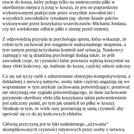
rzucie do kosza, który polega tylko na umieszczeniu piłki w
określonym miejscu (czytaj w koszu), że jest on poprzedzony
wykonywanymi praktycznie przez wszystkie zawodniczki i
wszystkich zawodników rytuałami (np. słynne lizanie palców
wykonywane przez koszykarza wszechczasów Michaela Jordana,
czy też wielokrotne odbicie piłki o ziemię przed rzutem).
Z odpowiedzią przyszła tu psychologia sportu, która wskazuje, że
celem tych zachowań jest osiągniecie maksymalnego skupienia, a
tym samym przejęcia/zyskania kontroli nad sytuacją. Naukowcy
zajmujący się tą dziadziną psychologii dodają także, że jeśli
zawodnik czuje, że czynności które powtarza wpłyną korzystnie na
dany efekt końcowy, np. trafienie do kosza, częściej odnosi sukcesy.
Co się zaś tyczy osób z zaburzeniami obsesyjno-kompulsywnymi, a
dokładniej z nerwicą natręctw, osoby takie częściej angażują się we
wspomniane w tym artykule zachowania potwierdzające, ponieważ
nie otrzymują one sygnału potwierdzającego, że dane zachowanie
przyniosło określony efekt (dla koszykarza takim potwierdzeniem
jest zaliczony punkt, po tym jak umieścił on piłkę w koszu).
Skutkuje to tym, że wiele razy powtarzają tę samą czynność aby
upewnić się co do jej końcowych efektów.
Główną przyczyną jest tu fakt nadmiernego „używania”
skomplikowanych czynności rutynowych przez osoby z nerwicą