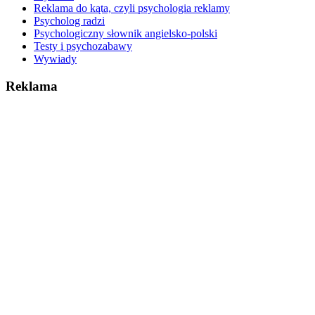
Reklama do kąta, czyli psychologia reklamy
Psycholog radzi
Psychologiczny słownik angielsko-polski
Testy i psychozabawy
Wywiady
Reklama