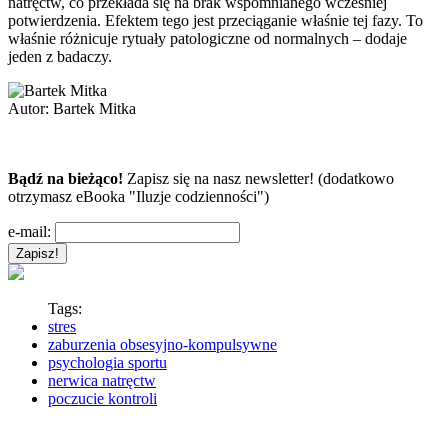
natręctw, co przekłada się na brak wspomnianego wcześniej
potwierdzenia. Efektem tego jest przeciąganie właśnie tej fazy. To
właśnie różnicuje rytuały patologiczne od normalnych – dodaje
jeden z badaczy.
Autor:
Bartek Mitka
Bądź na bieżąco!
Zapisz się na nasz newsletter! (dodatkowo
otrzymasz eBooka "Iluzje codzienności")
e-mail:
Tags:
stres
zaburzenia obsesyjno-kompulsywne
psychologia sportu
nerwica natręctw
poczucie kontroli