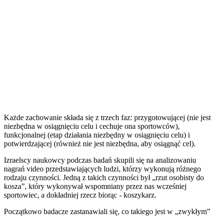
Każde zachowanie składa się z trzech faz: przygotowującej (nie jest
niezbędna w osiągnięciu celu i cechuje ona sportowców),
funkcjonalnej (etap działania niezbędny w osiągnięciu celu) i
potwierdzającej (również nie jest niezbędna, aby osiągnąć cel).
Izraelscy naukowcy podczas badań skupili się na analizowaniu
nagrań video przedstawiających ludzi, którzy wykonują różnego
rodzaju czynności. Jedną z takich czynności był „rzut osobisty do
kosza”, który wykonywał wspomniany przez nas wcześniej
sportowiec, a dokładniej rzecz biorąc - koszykarz.
Początkowo badacze zastanawiali się, co takiego jest w „zwykłym”