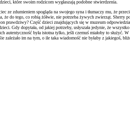
 dzieci, które swoim rodzicom wygłaszają podobne stwierdzenia.
iec ze zdumieniem spogląda na swojego syna i tłumaczy mu, że przeci
 że do tego, co robią żółwie, nie potrzeba żywych zwierząt. Sherry p
est on prawdziwy? Część dzieci znajdujących się w muzeum odpowiedzia
zieci. Gdy dopytała, od jakiej potrzeby, usłyszała jedynie, że wszys
ich autentyczność była istotna tylko, jeśli czemuś miałoby to służyć.
e zależało im na tym, o ile taka wiadomość nie byłaby z jakiegoś, bliż