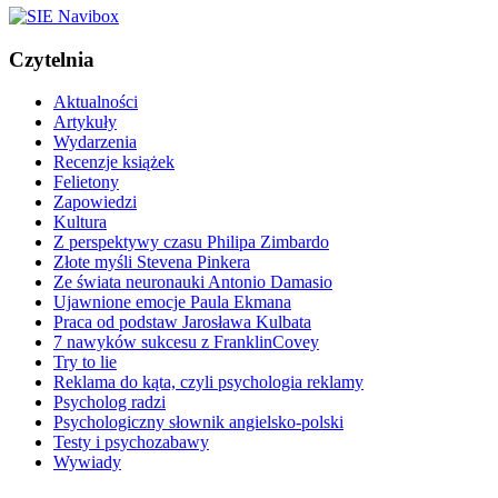
Czytelnia
Aktualności
Artykuły
Wydarzenia
Recenzje książek
Felietony
Zapowiedzi
Kultura
Z perspektywy czasu Philipa Zimbardo
Złote myśli Stevena Pinkera
Ze świata neuronauki Antonio Damasio
Ujawnione emocje Paula Ekmana
Praca od podstaw Jarosława Kulbata
7 nawyków sukcesu z FranklinCovey
Try to lie
Reklama do kąta, czyli psychologia reklamy
Psycholog radzi
Psychologiczny słownik angielsko-polski
Testy i psychozabawy
Wywiady