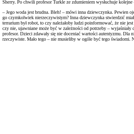
Sherry. Po chwili profesor Turkle ze zdumieniem wysłuchuje kolejne
– Jego woda jest brudna. Bleh! – mówi inna dziewczynka. Pewien ojc
go czymkolwiek nierzeczywistym? Inna dziewczynka stwierdzić miała,
terrarium był robot, to czy należałoby ludzi poinformować, że nie j
czy nie, ujawniane może być w zależności od potrzeby – wyjaśniały d
profesor. Dzieci zdawały się nie doceniać wartości autentyzmu. Dla n
rzeczywiste. Mało tego – nie musieliby w ogóle być tego świadomi. Ni