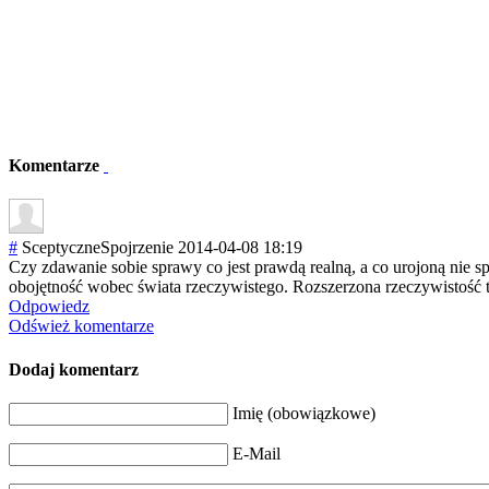
Komentarze
#
SceptyczneSpojrzenie
2014-04-08 18:19
Czy zdawanie sobie sprawy co jest prawdą realną, a co urojoną nie
obojętność wobec świata rzeczywistego. Rozszerzona rzeczywistość to 
Odpowiedz
Odśwież komentarze
Dodaj komentarz
Imię (obowiązkowe)
E-Mail