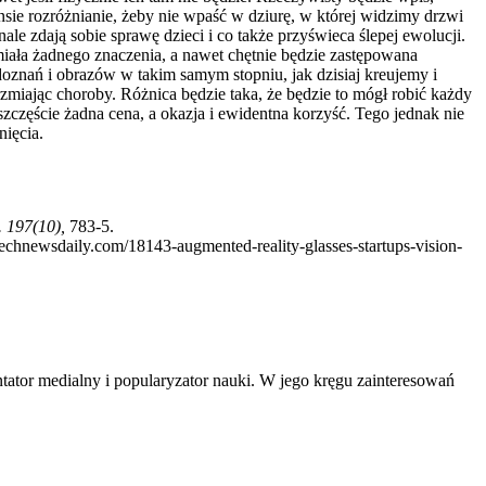
sie rozróżnianie, żeby nie wpaść w dziurę, w której widzimy drzwi
ale zdają sobie sprawę dzieci i co także przyświeca ślepej ewolucji.
miała żadnego znaczenia, a nawet chętnie będzie zastępowana
doznań i obrazów w takim samym stopniu, jak dzisiaj kreujemy i
arzmiając choroby. Różnica będzie taka, że będzie to mógł robić każdy
szczęście żadna cena, a okazja i ewidentna korzyść. Tego jednak nie
nięcia.
 197(10),
783-5.
echnewsdaily.com/18143-augmented-reality-glasses-startups-vision-
tator medialny i popularyzator nauki. W jego kręgu zainteresowań