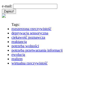
e-mail:
Tags:
rozszerzona rzeczywistość
deprywacja sensoryczna
ciekawość poznawcza
reaktancja
potrzeba wolności
potrzeba przetwarzania informacji
ewolucja
realizm
wirtualna rzeczywistość