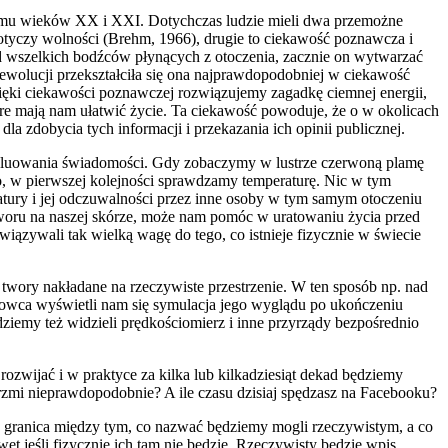
zełomu wieków XX i XXI. Dotychczas ludzie mieli dwa przemożne
dotyczy wolności (Brehm, 1966), drugie to ciekawość poznawcza i
a od wszelkich bodźców płynących z otoczenia, zacznie on wytwarzać
 ewolucji przekształciła się ona najprawdopodobniej w ciekawość
zięki ciekawości poznawczej rozwiązujemy zagadkę ciemnej energii,
re mają nam ułatwić życie. Ta ciekawość powoduje, że o w okolicach
dla zdobycia tych informacji i przekazania ich opinii publicznej.
yewoluowania świadomości. Gdy zobaczymy w lustrze czerwoną plamę
no, w pierwszej kolejności sprawdzamy temperaturę. Nic w tym
atury i jej odczuwalności przez inne osoby w tym samym otoczeniu
tworu na naszej skórze, może nam pomóc w uratowaniu życia przed
wiązywali tak wielką wagę do tego, co istnieje fizycznie w świecie
e twory nakładane na rzeczywiste przestrzenie. W ten sposób np. nad
owca wyświetli nam się symulacja jego wyglądu po ukończeniu
iemy też widzieli prędkościomierz i inne przyrządy bezpośrednio
 rozwijać i w praktyce za kilka lub kilkadziesiąt dekad będziemy
rzmi nieprawdopodobnie? A ile czasu dzisiaj spędzasz na Facebooku?
 się granica między tym, co nazwać będziemy mogli rzeczywistym, a co
t jeśli fizycznie ich tam nie będzie. Rzeczywisty będzie wpis,