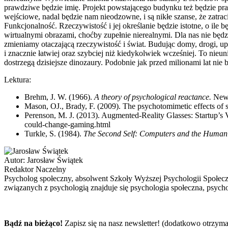
prawdziwe będzie imię. Projekt powstającego budynku też będzie pra
wejściowe, nadal będzie nam nieodzowne, i są nikłe szanse, że zatrac
Funkcjonalność. Rzeczywistość i jej określanie będzie istotne, o il
wirtualnymi obrazami, choćby zupełnie nierealnymi. Dla nas nie będz
zmieniamy otaczającą rzeczywistość i świat. Budując domy, drogi, upra
i znacznie łatwiej oraz szybciej niż kiedykolwiek wcześniej. To nieu
dostrzegą dzisiejsze dinozaury. Podobnie jak przed milionami lat nie
Lektura:
Brehm, J. W. (1966).
A theory of psychological reactance.
New 
Mason, OJ., Brady, F. (2009). The psychotomimetic effects of 
Perenson, M. J. (2013). Augmented-Reality Glasses: Startup’s
could-change-gaming.html
Turkle, S. (1984).
The Second Self: Computers and the Human 
Autor:
Jarosław Świątek
Redaktor Naczelny
Psycholog społeczny, absolwent Szkoły Wyższej Psychologii Społec
związanych z psychologią znajduje się psychologia społeczna, psycho
Bądź na bieżąco!
Zapisz się na nasz newsletter! (dodatkowo otrzyma