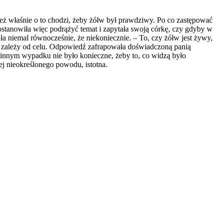
eż właśnie o to chodzi, żeby żółw był prawdziwy. Po co zastępować
ostanowiła więc podrążyć temat i zapytała swoją córkę, czy gdyby w
ła niemal równocześnie, że niekoniecznie. – To, czy żółw jest żywy,
tko zależy od celu. Odpowiedź zafrapowała doświadczoną panią
 W innym wypadku nie było konieczne, żeby to, co widzą było
ej nieokreślonego powodu, istotna.