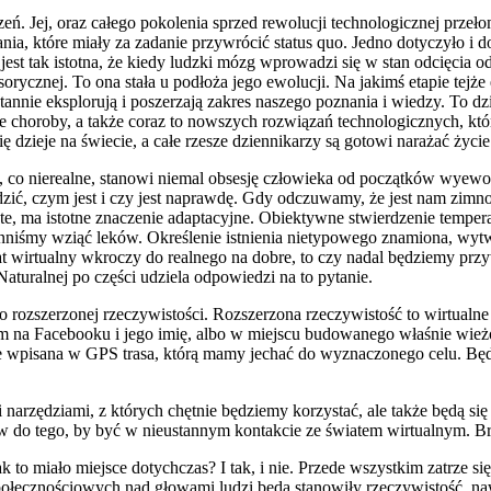
czeń. Jej, oraz całego pokolenia sprzed rewolucji technologicznej pr
nia, które miały za zadanie przywrócić status quo. Jedno dotyczyło i 
i jest tak istotna, że kiedy ludzki mózg wprowadzi się w stan odcięci
rycznej. To ona stała u podłoża jego ewolucji. Na jakimś etapie tejże
annie eksplorują i poszerzają zakres naszego poznania i wiedzy. To d
e choroby, a także coraz to nowszych rozwiązań technologicznych, któ
 dzieje na świecie, a całe rzesze dziennikarzy są gotowi narażać życie 
ego, co nierealne, stanowi niemal obsesję człowieka od początków w
wdzić, czym jest i czy jest naprawdę. Gdy odczuwamy, że jest nam zim
te, ma istotne znaczenie adaptacyjne. Obiektywne stwierdzenie temper
owinniśmy wziąć leków. Określenie istnienia nietypowego znamiona, wy
iat wirtualny wkroczy do realnego na dobre, to czy nadal będziemy przy
turalnej po części udziela odpowiedzi na to pytanie.
do rozszerzonej rzeczywistości. Rozszerzona rzeczywistość to wirtualn
 na Facebooku i jego imię, albo w miejscu budowanego właśnie wież
 wpisana w GPS trasa, którą mamy jechać do wyznaczonego celu. Będz
 narzędziami, z których chętnie będziemy korzystać, ale także będą się
ów do tego, by być w nieustannym kontakcie ze światem wirtualnym. B
 jak to miało miejsce dotychczas? I tak, i nie. Przede wszystkim zatrze
ołecznościowych nad głowami ludzi będą stanowiły rzeczywistość, nawe