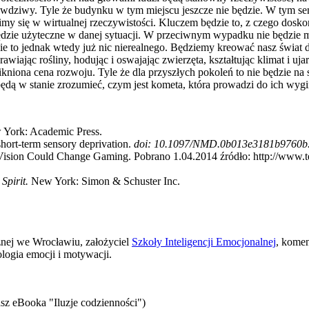
wdziwy. Tyle że budynku w tym miejscu jeszcze nie będzie. W tym sen
imy się w wirtualnej rzeczywistości. Kluczem będzie to, z czego doskon
e będzie użyteczne w danej sytuacji. W przeciwnym wypadku nie będzie 
ie to jednak wtedy już nic nierealnego. Będziemy kreować nasz świat 
wiając rośliny, hodując i oswajając zwierzęta, kształtując klimat i uj
nikniona cena rozwoju. Tyle że dla przyszłych pokoleń to nie będzie na 
 będą w stanie zrozumieć, czym jest kometa, która prowadzi do ich wygi
York: Academic Press.
short-term sensory deprivation.
doi: 10.1097/NMD.0b013e3181b9760b.
 Vision Could Change Gaming. Pobrano 1.04.2014 źródło: http://www.t
Spirit.
New York: Simon & Schuster Inc.
znej we Wrocławiu, założyciel
Szkoły Inteligencji Emocjonalnej
, komen
logia emocji i motywacji.
sz eBooka "Iluzje codzienności")