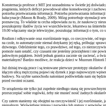
Konsternacja profesor z MIT jest uzasadniona w świetle jej doświad
pragnienia, których deficyt powodował silne konsekwencje i zachowa
potrzeba przetwarzania informacji. Potrzeba przetwarzania informacj
halucynacje (Mason & Brady, 2009). Mózg potrzebuje stymulacji senso
poznawczą. To właśnie ta cecha odpowiada za to, że naukowcy nieust
poszukujemy śladów życia we wszechświecie, lekarstwa na śmierteln
19.00 włączamy stacje telewizyjne, poszukując informacji o tym, co się
Realizm i odkrywanie oraz rozróżnianie tego, co rzeczywiste, od t
na czole, to automatycznie niemal dotykamy jej ręką, próbując spra
dziwnego. Odróżnienie tego, co prawdziwe, od tego, co nierzeczywis
pomoże nam ustalić, czy czasami nie jesteśmy przeziębieni i nie p
jadowitym pająkiem. Jeżeli jednak granica zacznie się zacierać, a św
materialnym? Bardzo możliwe, że reakcja dzieci w Muzeum Historii Na
Już dzisiaj trwają prace i są testowane pierwsze prototypy okularów 
idącym ulicą mężczyzną pojawi się dymek z jego najnowszym wpisem
budowy. Na szybie samochodu natomiast podświetlała nam się będzie
przed swoimi oczami.
Te urządzenia nie tylko już zupełnie niedługo staną się powszechnymi
przeszczepiać sobie rogówki, żeby nie musieć nosić żadnych okular
Czy zatem staniemy się obojętni na rzeczywistość i jej rozróżnianie,
nierealnym. Wyświetlane imiona i nazwiska lub statusy z serwisów sp