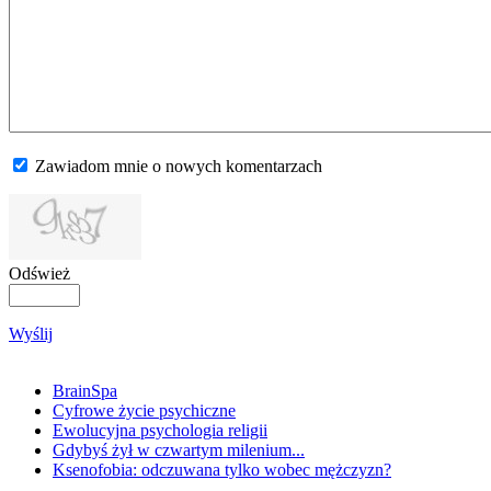
Zawiadom mnie o nowych komentarzach
Odśwież
Wyślij
BrainSpa
Cyfrowe życie psychiczne
Ewolucyjna psychologia religii
Gdybyś żył w czwartym milenium...
Ksenofobia: odczuwana tylko wobec mężczyzn?