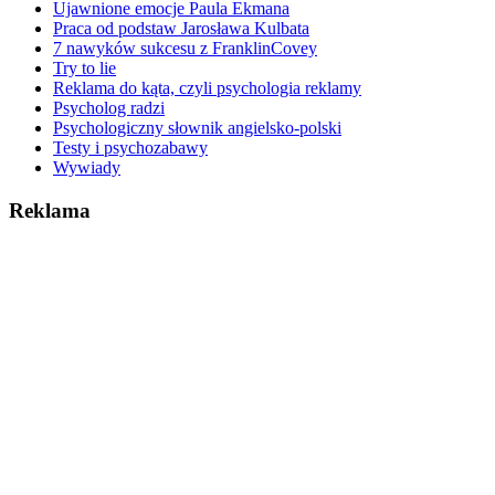
Ujawnione emocje Paula Ekmana
Praca od podstaw Jarosława Kulbata
7 nawyków sukcesu z FranklinCovey
Try to lie
Reklama do kąta, czyli psychologia reklamy
Psycholog radzi
Psychologiczny słownik angielsko-polski
Testy i psychozabawy
Wywiady
Reklama