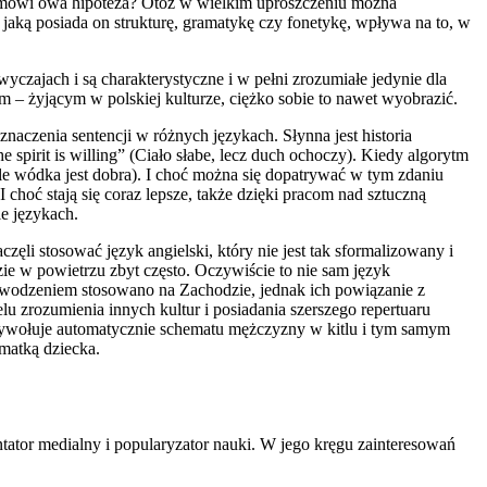
zym mówi owa hipoteza? Otóż w wielkim uproszczeniu można
, jaką posiada on strukturę, gramatykę czy fonetykę, wpływa na to, w
czajach i są charakterystyczne i w pełni zrozumiałe jedynie dla
m – żyjącym w polskiej kulturze, ciężko sobie to nawet wyobrazić.
naczenia sentencji w różnych językach. Słynna jest historia
 spirit is willing” (Ciało słabe, lecz duch ochoczy). Kiedy algorytm
ale wódka jest dobra). I choć można się dopatrywać w tym zdaniu
choć stają się coraz lepsze, także dzięki pracom nad sztuczną
ie językach.
ęli stosować język angielski, który nie jest tak sformalizowany i
e w powietrzu zbyt często. Oczywiście to nie sam język
powodzeniem stosowano na Zachodzie, jednak ich powiązanie z
lu zrozumienia innych kultur i posiadania szerszego repertuaru
przywołuje automatycznie schematu mężczyzny w kitlu i tym samym
 matką dziecka.
tator medialny i popularyzator nauki. W jego kręgu zainteresowań