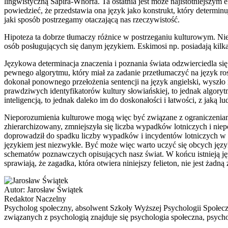
lingwistyczną Sapira-Whorfa. Ta ostatnia jest może najistotniejszym
powiedzieć, że przedstawia ona język jako konstrukt, który determinu
jaki sposób postrzegamy otaczającą nas rzeczywistość.
Hipoteza ta dobrze tłumaczy różnice w postrzeganiu kulturowym. Nie
osób posługujących się danym językiem. Eskimosi np. posiadają kilka
Językowa determinacja znaczenia i poznania świata odzwierciedla się
pewnego algorytmu, który miał za zadanie przetłumaczyć na język rosyj
dokonał ponownego przełożenia sentencji na język angielski, wyszło 
prawdziwych identyfikatorów kultury słowiańskiej, to jednak algoryt
inteligencją, to jednak daleko im do doskonałości i łatwości, z jak
Nieporozumienia kulturowe mogą więc być związane z ograniczeniami na
zhierarchizowany, zmniejszyła się liczba wypadków lotniczych i ni
doprowadził do spadku liczby wypadków i incydentów lotniczych w t
językiem jest niezwykłe. Być może więc warto uczyć się obcych język
schematów poznawczych opisujących nasz świat. W końcu istnieją jęz
sprawiają, że zagadka, która otwiera niniejszy felieton, nie jest żadn
Autor:
Jarosław Świątek
Redaktor Naczelny
Psycholog społeczny, absolwent Szkoły Wyższej Psychologii Społec
związanych z psychologią znajduje się psychologia społeczna, psycho