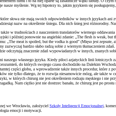
 elementem filmu i to na niej oparte są zasadnicze wątki fabuły. O c
je nasze myślenie. Wg tej hipotezy to, jakim językiem się posługujemy
które słowa nie mają swoich odpowiedników w innych językach ani zwy
dziesiąt nazw na określenie śniegu. Dla nich śnieg jest różnorodny. Na
 także w trudnościach z nauczeniem translatorów wiernego oddawania z
ski i później ponownie na angielski zdanie: „The flesh is weak, but the
mu: „The meat is spoiled, but the vodka is good” (Mięso jest zepsute, 
my zazwyczaj bardzo słabo radzą sobie z wiernym tłumaczeniem zdań. I 
ą ludzie odczytują znaczenie zdań wypowiadanych w innych, znanych sob
szego własnego języka. Kiedy piloci azjatyckich linii lotniczych zacz
eporozumień, do których swojego czasu dochodziło na Dalekim Wschodzi
amtej części globu, a wprowadzenie także innych procedur, które z 
ów nie tylko dlatego, że to rozwija niesamowicie mózg, ale także w ce
yki, w których chirurg nie jest określeniem rodzaju męskiego i nie 
ą zagadką. Nam ciężko jest nie dostrzec banału, że chirurg jest po prostu
znej we Wrocławiu, założyciel
Szkoły Inteligencji Emocjonalnej
, komen
logia emocji i motywacji.