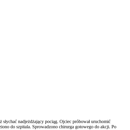
uż słychać nadjeżdżający pociąg. Ojciec próbował uruchomić
eziono do szpitala. Sprowadzono chirurga gotowego do akcji. Po