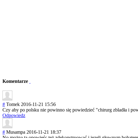
Komentarze
#
Tomek
2016-11-21 15:56
Czy aby po polsku nie powinno się powiedzieć "chirurg zbladła i po
Odpowiedz
#
Musampa
2016-11-21 18:37
No można tą opowieśc też zdekonstruować i jezeli głownym bohaterem t