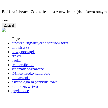
Bądź na bieżąco!
Zapisz się na nasz newsletter! (dodatkowo otrzyma
e-mail:
Tags:
hipoteza lingwistyczna sapira-whorfa
lingwistyka
nowy początek
arrival
nauka
science-fiction
schematy poznawcze
różnice międzykulturowe
tłumaczenia
psychologia międzykulturowa
kulturoznawstwo
języki obce