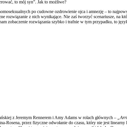
perować, to mój syn”. Jak to możliwe?
 homoseksualnych po cudowne ozdrowienie ojca i amnezję – to najpow
ogiczne rozwiązanie z nich wynikające. Nie zaś tworzyć scenariusze, na
nam zobaczenie rozwiązania szybko i trafnie w tym przypadku, to język
rykańskiej z Jeremym Rennerem i Amy Adams w rolach głównych –
„Arr
osena, przez fizyczne odwołanie do czasu, który nie jest linearny lu