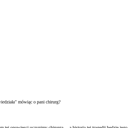
wiedziała" mówiąc o pani chirurg?
ej opowiesci uczynimy chirurga - , a historia tej tragedii bedzie jego 