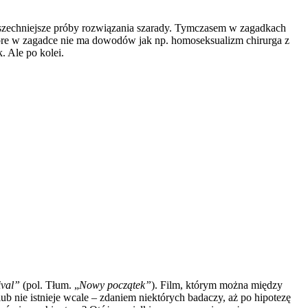
szechniejsze próby rozwiązania szarady. Tymczasem w zagadkach
 które w zagadce nie ma dowodów jak np. homoseksualizm chirurga z
. Ale po kolei.
ival”
(pol. Tłum. „
Nowy początek”
). Film, którym można między
b nie istnieje wcale – zdaniem niektórych badaczy, aż po hipotezę