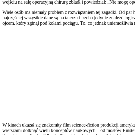
wejściu na salę operacyjną chirurg zbladł i powiedział: „Nie mogę o
Wiele osób ma niemały problem z rozwiązaniem tej zagadki. Od par
najczęściej wszystkie dane są na talerzu i trzeba jedynie znaleźć l
ojcem, który zginął pod kołami pociągu. To, co jednak uniemożliwia 
W kinach ukazał się znakomity film science-fiction produkcji ame
wierszami dotknąć wielu konceptów naukowych – od mostów Einsteina-R