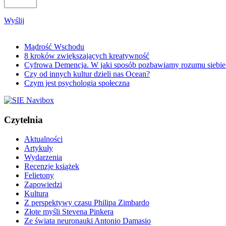
Wyślij
Mądrość Wschodu
8 kroków zwiększających kreatywność
Cyfrowa Demencja. W jaki sposób pozbawiamy rozumu siebie i
Czy od innych kultur dzieli nas Ocean?
Czym jest psychologia społeczna
Czytelnia
Aktualności
Artykuły
Wydarzenia
Recenzje książek
Felietony
Zapowiedzi
Kultura
Z perspektywy czasu Philipa Zimbardo
Złote myśli Stevena Pinkera
Ze świata neuronauki Antonio Damasio