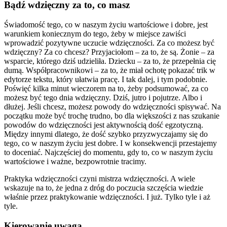
Bądź wdzięczny za to, co masz
Świadomość tego, co w naszym życiu wartościowe i dobre, jest
warunkiem koniecznym do tego, żeby w miejsce zawiści
wprowadzić pozytywne uczucie wdzięczności. Za co możesz być
wdzięczny? Za co chcesz? Przyjaciołom – za to, że są. Żonie – za
wsparcie, którego dziś udzieliła. Dziecku – za to, że przepełnia cię
dumą. Współpracownikowi – za to, że miał ochotę pokazać trik w
edytorze tekstu, który ułatwia pracę. I tak dalej, i tym podobnie.
Poświęć kilka minut wieczorem na to, żeby podsumować, za co
możesz być tego dnia wdzięczny. Dziś, jutro i pojutrze. Albo i
dłużej. Jeśli chcesz, możesz powody do wdzięczności spisywać. Na
początku może być trochę trudno, bo dla większości z nas szukanie
powodów do wdzięczności jest aktywnością dość egzotyczną.
Między innymi dlatego, że dość szybko przyzwyczajamy się do
tego, co w naszym życiu jest dobre. I w konsekwencji przestajemy
to doceniać. Najczęściej do momentu, gdy to, co w naszym życiu
wartościowe i ważne, bezpowrotnie tracimy.
Praktyka wdzięczności czyni mistrza wdzięczności. A wiele
wskazuje na to, że jedna z dróg do poczucia szczęścia wiedzie
właśnie przez praktykowanie wdzięczności. I już. Tylko tyle i aż
tyle.
Kierowanie uwagą