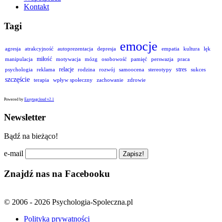
Kontakt
Tagi
emocje
agresja
atrakcyjność
autoprezentacja
depresja
empatia
kultura
lęk
miłość
manipulacja
motywacja
mózg
osobowość
pamięć
perswazja
praca
relacje
stres
psychologia
reklama
rodzina
rozwój
samoocena
stereotypy
sukces
szczęście
terapia
wpływ społeczny
zachowanie
zdrowie
Powered by
Easytagcloud v2.1
Newsletter
Bądź na bieżąco!
e-mail
Znajdź nas na Facebooku
© 2006 - 2026 Psychologia-Spoleczna.pl
Polityka prywatności