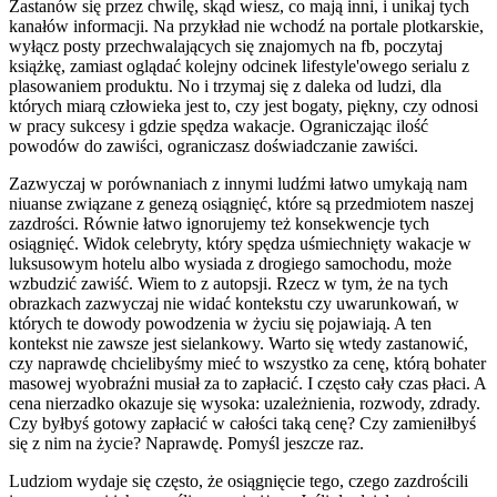
Zastanów się przez chwilę, skąd wiesz, co mają inni, i unikaj tych
kanałów informacji. Na przykład nie wchodź na portale plotkarskie,
wyłącz posty przechwalających się znajomych na fb, poczytaj
książkę, zamiast oglądać kolejny odcinek lifestyle'owego serialu z
plasowaniem produktu. No i trzymaj się z daleka od ludzi, dla
których miarą człowieka jest to, czy jest bogaty, piękny, czy odnosi
w pracy sukcesy i gdzie spędza wakacje. Ograniczając ilość
powodów do zawiści, ograniczasz doświadczanie zawiści.
Zazwyczaj w porównaniach z innymi ludźmi łatwo umykają nam
niuanse związane z genezą osiągnięć, które są przedmiotem naszej
zazdrości. Równie łatwo ignorujemy też konsekwencje tych
osiągnięć. Widok celebryty, który spędza uśmiechnięty wakacje w
luksusowym hotelu albo wysiada z drogiego samochodu, może
wzbudzić zawiść. Wiem to z autopsji. Rzecz w tym, że na tych
obrazkach zazwyczaj nie widać kontekstu czy uwarunkowań, w
których te dowody powodzenia w życiu się pojawiają. A ten
kontekst nie zawsze jest sielankowy. Warto się wtedy zastanowić,
czy naprawdę chcielibyśmy mieć to wszystko za cenę, którą bohater
masowej wyobraźni musiał za to zapłacić. I często cały czas płaci. A
cena nierzadko okazuje się wysoka: uzależnienia, rozwody, zdrady.
Czy byłbyś gotowy zapłacić w całości taką cenę? Czy zamieniłbyś
się z nim na życie? Naprawdę. Pomyśl jeszcze raz.
Ludziom wydaje się często, że osiągnięcie tego, czego zazdrościli