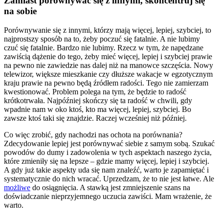
Zamiast porównywać się z innymi, skoncentruj się
na sobie
Porównywanie się z innymi, którzy mają więcej, lepiej, szybciej, to
najprostszy sposób na to, żeby poczuć się fatalnie. A nie lubimy
czuć się fatalnie. Bardzo nie lubimy. Rzecz w tym, że napędzane
zawiścią dążenie do tego, żeby mieć więcej, lepiej i szybciej prawie
na pewno nie zawiedzie nas dalej niż na manowce szczęścia. Nowy
telewizor, większe mieszkanie czy dłuższe wakacje w egzotycznym
kraju prawie na pewno będą źródłem radości. Tego nie zamierzam
kwestionować. Problem polega na tym, że będzie to radość
krótkotrwała. Najpóźniej skończy się ta radość w chwili, gdy
wpadnie nam w oko ktoś, kto ma więcej, lepiej, szybciej. Bo
zawsze ktoś taki się znajdzie. Raczej wcześniej niż później.
Co więc zrobić, gdy nachodzi nas ochota na porównania?
Zdecydowanie lepiej jest porównywać siebie z samym sobą. Szukać
powodów do dumy i zadowolenia w tych aspektach naszego życia,
które zmieniły się na lepsze – gdzie mamy więcej, lepiej i szybciej.
A gdy już takie aspekty uda się nam znaleźć, warto je zapamiętać i
systematycznie do nich wracać. Uprzedzam, że to nie jest łatwe. Ale
możliwe
do osiągnięcia. A stawką jest zmniejszenie szans na
doświadczanie nieprzyjemnego uczucia zawiści. Mam wrażenie, że
warto.