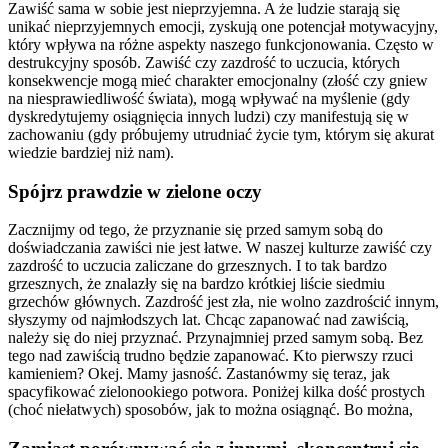
Zawiść sama w sobie jest nieprzyjemna. A że ludzie starają się
unikać nieprzyjemnych emocji, zyskują one potencjał motywacyjny,
który wpływa na różne aspekty naszego funkcjonowania. Często w
destrukcyjny sposób. Zawiść czy zazdrość to uczucia, których
konsekwencje mogą mieć charakter emocjonalny (złość czy gniew
na niesprawiedliwość świata), mogą wpływać na myślenie (gdy
dyskredytujemy osiągnięcia innych ludzi) czy manifestują się w
zachowaniu (gdy próbujemy utrudniać życie tym, którym się akurat
wiedzie bardziej niż nam).
Spójrz prawdzie w zielone oczy
Zacznijmy od tego, że przyznanie się przed samym sobą do
doświadczania zawiści nie jest łatwe. W naszej kulturze zawiść czy
zazdrość to uczucia zaliczane do grzesznych. I to tak bardzo
grzesznych, że znalazły się na bardzo krótkiej liście siedmiu
grzechów głównych. Zazdrość jest zła, nie wolno zazdrościć innym,
słyszymy od najmłodszych lat. Chcąc zapanować nad zawiścią,
należy się do niej przyznać. Przynajmniej przed samym sobą. Bez
tego nad zawiścią trudno będzie zapanować. Kto pierwszy rzuci
kamieniem? Okej. Mamy jasność. Zastanówmy się teraz, jak
spacyfikować zielonookiego potwora. Poniżej kilka dość prostych
(choć niełatwych) sposobów, jak to można osiągnąć. Bo można,