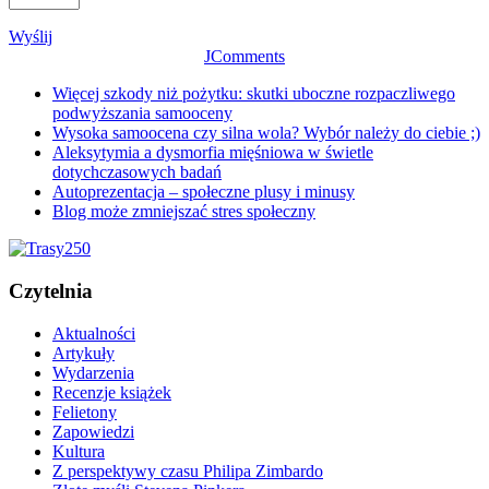
Wyślij
JComments
Więcej szkody niż pożytku: skutki uboczne rozpaczliwego
podwyższania samooceny
Wysoka samoocena czy silna wola? Wybór należy do ciebie ;)
Aleksytymia a dysmorfia mięśniowa w świetle
dotychczasowych badań
Autoprezentacja – społeczne plusy i minusy
Blog może zmniejszać stres społeczny
Czytelnia
Aktualności
Artykuły
Wydarzenia
Recenzje książek
Felietony
Zapowiedzi
Kultura
Z perspektywy czasu Philipa Zimbardo