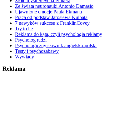
Złote myśli Stevena Pinkera
Ze świata neuronauki Antonio Damasio
Ujawnione emocje Paula Ekmana
Praca od podstaw Jarosława Kulbata
7 nawyków sukcesu z FranklinCovey
Try to lie
Reklama do kąta, czyli psychologia reklamy
Psycholog radzi
Psychologiczny słownik angielsko-polski
Testy i psychozabawy
Wywiady
Reklama