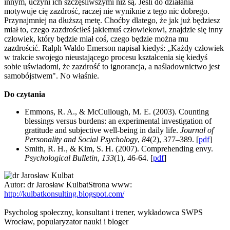
innym, uczyni ich szczęśliwszymi niż są. Jeśli do działania
motywuje cię zazdrość, raczej nie wyniknie z tego nic dobrego.
Przynajmniej na dłuższą metę. Choćby dlatego, że jak już będziesz
miał to, czego zazdrościłeś jakiemuś człowiekowi, znajdzie się inny
człowiek, który będzie miał coś, czego będzie można mu
zazdrościć. Ralph Waldo Emerson napisał kiedyś: „Każdy człowiek
w trakcie swojego nieustającego procesu kształcenia się kiedyś
sobie uświadomi, że zazdrość to ignorancja, a naśladownictwo jest
samobójstwem". No właśnie.
Do czytania
Emmons, R. A., & McCullough, M. E. (2003). Counting
blessings versus burdens: an experimental investigation of
gratitude and subjective well-being in daily life.
Journal of
Personality and Social Psychology
,
84
(2), 377–389. [
pdf
]
Smith, R. H., & Kim, S. H. (2007). Comprehending envy.
Psychological Bulletin
,
133
(1), 46-64. [
pdf
]
Autor:
dr Jarosław Kulbat
Strona www:
http://kulbatkonsulting.blogspot.com/
Psycholog społeczny, konsultant i trener, wykładowca SWPS
Wrocław, popularyzator nauki i bloger