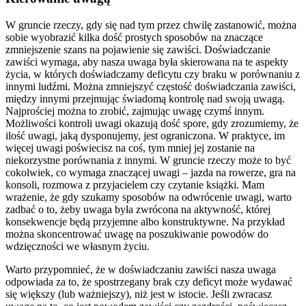
W gruncie rzeczy, gdy się nad tym przez chwilę zastanowić, można
sobie wyobrazić kilka dość prostych sposobów na znaczące
zmniejszenie szans na pojawienie się zawiści. Doświadczanie
zawiści wymaga, aby nasza uwaga była skierowana na te aspekty
życia, w których doświadczamy deficytu czy braku w porównaniu z
innymi ludźmi. Można zmniejszyć częstość doświadczania zawiści,
między innymi przejmując świadomą kontrolę nad swoją uwagą.
Najprościej można to zrobić, zajmując uwagę czymś innym.
Możliwości kontroli uwagi okazują dość spore, gdy zrozumiemy, że
ilość uwagi, jaką dysponujemy, jest ograniczona. W praktyce, im
więcej uwagi poświecisz na coś, tym mniej jej zostanie na
niekorzystne porównania z innymi. W gruncie rzeczy może to być
cokolwiek, co wymaga znaczącej uwagi – jazda na rowerze, gra na
konsoli, rozmowa z przyjacielem czy czytanie książki. Mam
wrażenie, że gdy szukamy sposobów na odwrócenie uwagi, warto
zadbać o to, żeby uwaga była zwrócona na aktywność, której
konsekwencje będą przyjemne albo konstruktywne. Na przykład
można skoncentrować uwagę na poszukiwanie powodów do
wdzięczności we własnym życiu.
Warto przypomnieć, że w doświadczaniu zawiści nasza uwaga
odpowiada za to, że spostrzegany brak czy deficyt może wydawać
się większy (lub ważniejszy), niż jest w istocie. Jeśli zwracasz