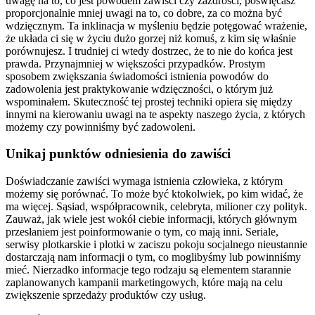
uwagę na to, co jest powodem zawiści czy zazdrości, poświęcasz
proporcjonalnie mniej uwagi na to, co dobre, za co można być
wdzięcznym. Ta inklinacja w myśleniu będzie potęgować wrażenie,
że układa ci się w życiu dużo gorzej niż komuś, z kim się właśnie
porównujesz. I trudniej ci wtedy dostrzec, że to nie do końca jest
prawda. Przynajmniej w większości przypadków. Prostym
sposobem zwiększania świadomości istnienia powodów do
zadowolenia jest praktykowanie wdzięczności, o którym już
wspominałem. Skuteczność tej prostej techniki opiera się między
innymi na kierowaniu uwagi na te aspekty naszego życia, z których
możemy czy powinniśmy być zadowoleni.
Unikaj punktów odniesienia do zawiści
Doświadczanie zawiści wymaga istnienia człowieka, z którym
możemy się porównać. To może być ktokolwiek, po kim widać, że
ma więcej. Sąsiad, współpracownik, celebryta, milioner czy polityk.
Zauważ, jak wiele jest wokół ciebie informacji, których głównym
przesłaniem jest poinformowanie o tym, co mają inni. Seriale,
serwisy plotkarskie i plotki w zaciszu pokoju socjalnego nieustannie
dostarczają nam informacji o tym, co moglibyśmy lub powinniśmy
mieć. Nierzadko informacje tego rodzaju są elementem starannie
zaplanowanych kampanii marketingowych, które mają na celu
zwiększenie sprzedaży produktów czy usług.