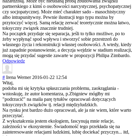
hazardzistą. Może być nieudaną próbą zbudowania związku
partnerskiego z kimś o osobowości narcystycznej, psychopatycznej
czy socjopatycznej. Może mieć charakter sado - masochistyczny
albo intrapunitywny. Pewnie ilustracji tego typu można by
przytoczyć więcej. Samą relację zerwać teoretycznie można łatwo,
toksyczny związek znacznie trudniej.
Na początek przydaje się separacja, jeśli to tylko możliwe, po to
żeby wypłynąć spod wpływu i stworzyć sobie przestrzeń do
własnego życia i rekonstrukcji własnej osobowości. A wtedy, kiedy
już zapadnie postanowienie, a decyzja wejdzie w stadium realizacji,
mogą się przydać sugestie zawarte w propozycji Philipa Zimbardo.
Odpowiedz
#
Irena Werner
2016-01-22 12:54
Witaj,
podoba mi się krytyka spłaszczania problemu, zaokrąglania -
wnioskuję, że autor komentarza, p.Zbigniew mógłby mi
"podrzucić" na maila parę tytułów opracowań dotyczących
toksycznych związków tj. relacji międzyludzkich.
Na rynku jest bardzo dużo opracowań, ale ja nie wiem, które warto
przeczytać.
Z wykształcenia jestem ekologiem, fascynują mnie relacje,
zależności w ekosystemie. Świadomość tego przekłada się na
zainteresowanie relacjami ludzkimi, lubię dociekać przyczyn... itd,