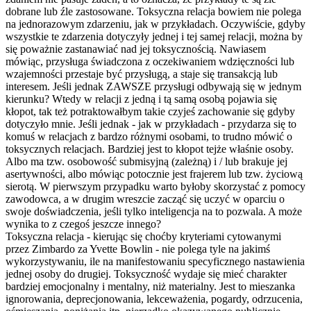
dobrane lub źle zastosowane. Toksyczna relacja bowiem nie polega
na jednorazowym zdarzeniu, jak w przykładach. Oczywiście, gdyby
wszystkie te zdarzenia dotyczyły jednej i tej samej relacji, można by
się poważnie zastanawiać nad jej toksycznością. Nawiasem
mówiąc, przysługa świadczona z oczekiwaniem wdzięczności lub
wzajemności przestaje być przysługą, a staje się transakcją lub
interesem. Jeśli jednak ZAWSZE przysługi odbywają się w jednym
kierunku? Wtedy w relacji z jedną i tą samą osobą pojawia się
kłopot, tak też potraktowałbym takie czyjeś zachowanie się gdyby
dotyczyło mnie. Jeśli jednak - jak w przykładach - przydarza się to
komuś w relacjach z bardzo różnymi osobami, to trudno mówić o
toksycznych relacjach. Bardziej jest to kłopot tejże właśnie osoby.
Albo ma tzw. osobowość submisyjną (zależną) i / lub brakuje jej
asertywności, albo mówiąc potocznie jest frajerem lub tzw. życiową
sierotą. W pierwszym przypadku warto byłoby skorzystać z pomocy
zawodowca, a w drugim wreszcie zacząć się uczyć w oparciu o
swoje doświadczenia, jeśli tylko inteligencja na to pozwala. A może
wynika to z czegoś jeszcze innego?
Toksyczna relacja - kierując się choćby kryteriami cytowanymi
przez Zimbardo za Yvette Bowlin - nie polega tyle na jakimś
wykorzystywaniu
, ile na manifestowaniu specyficznego nastawienia
jednej osoby do drugiej. Toksyczność wydaje się mieć charakter
bardziej emocjonalny i mentalny, niż materialny. Jest to mieszanka
ignorowania, deprecjonowania
, lekceważenia, pogardy, odrzucenia,