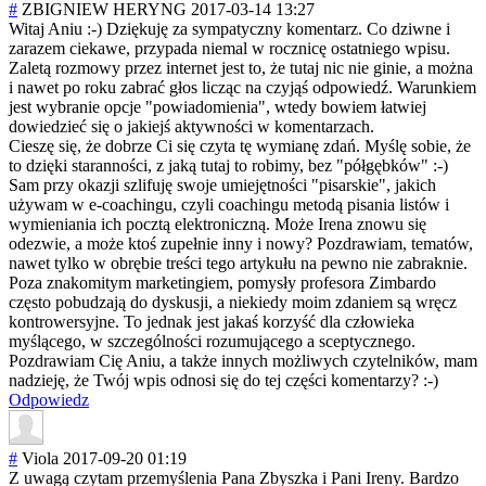
#
ZBIGNIEW HERYNG
2017-03-14 13:27
Witaj Aniu :-) Dziękuję za sympatyczny komentarz. Co dziwne i
zarazem ciekawe, przypada niemal w rocznicę ostatniego wpisu.
Zaletą rozmowy przez internet jest to, że tutaj nic nie ginie, a można
i nawet po roku zabrać głos licząc na czyjąś odpowiedź. Warunkiem
jest wybranie opcje "powiadomienia"
, wtedy bowiem łatwiej
dowiedzieć się o jakiejś aktywności w komentarzach.
Cieszę się, że dobrze Ci się czyta tę wymianę zdań. Myślę sobie, że
to dzięki staranności, z jaką tutaj to robimy, bez "półgębków" :-)
Sam przy okazji szlifuję swoje umiejętności "pisarskie", jakich
używam w e-coachingu, czyli coachingu metodą pisania listów i
wymieniania ich pocztą elektroniczną. Może Irena znowu się
odezwie, a może ktoś zupełnie inny i nowy? Pozdrawiam, tematów,
nawet tylko w obrębie treści tego artykułu na pewno nie zabraknie.
Poza znakomitym marketingiem, pomysły profesora Zimbardo
często pobudzają do dyskusji, a niekiedy moim zdaniem są wręcz
kontrowersyjne. To jednak jest jakaś korzyść dla człowieka
myślącego, w szczególności rozumującego a sceptycznego.
Pozdrawiam Cię Aniu, a także innych możliwych czytelników, mam
nadzieję, że Twój wpis odnosi się do tej części komentarzy? :-)
Odpowiedz
#
Viola
2017-09-20 01:19
Z uwagą czytam przemyślenia Pana Zbyszka i Pani Ireny. Bardzo