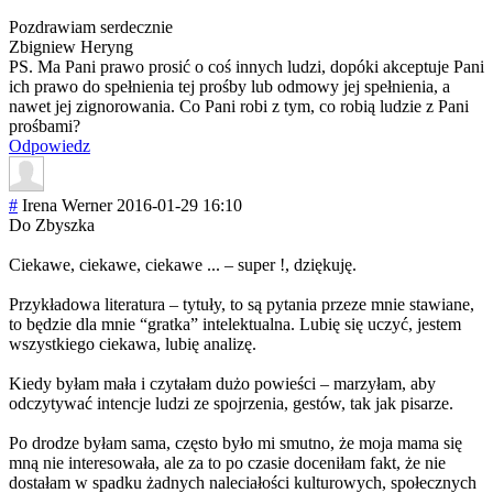
Pozdrawiam serdecznie
Zbigniew Heryng
PS. Ma Pani prawo prosić o coś innych ludzi, dopóki akceptuje Pani
ich prawo do spełnienia tej prośby lub odmowy jej spełnienia, a
nawet jej zignorowania. Co Pani robi z tym, co robią ludzie z Pani
prośbami?
Odpowiedz
#
Irena Werner
2016-01-29 16:10
Do Zbyszka
Ciekawe, ciekawe, ciekawe ... – super !, dziękuję.
Przykładowa literatura – tytuły, to są pytania przeze mnie stawiane,
to będzie dla mnie “gratka” intelektualna. Lubię się uczyć, jestem
wszystkiego ciekawa, lubię analizę.
Kiedy byłam mała i czytałam dużo powieści – marzyłam, aby
odczytywać intencje ludzi ze spojrzenia, gestów, tak jak pisarze.
Po drodze byłam sama, często było mi smutno, że moja mama się
mną nie interesowała, ale za to po czasie doceniłam fakt, że nie
dostałam w spadku żadnych naleciałości kulturowych, społecznych