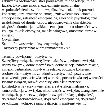
zaburzenia osobowości, stres pourazowy, trudne relacje, trudni
ludzie, toksyczne emocje, uzależnienie emocjonalne,
współuzależnien
ie, syndrom współuzależnien
ia, brak poczucia
koherencji, uzależnienie od emocji, zniewolenie uczuciowe /
emocjonalne, zależność emocjonalna, zależność psychologiczna,
uzależnienie od drugiej osoby, niedopasowanie charakterów,
uległość - dominacja, uwikłanie emocjonalne / osobowościowe,
koluzja, miłość obsesyjna, miłość nałogowa, omotanie, terror w
związku
Oryginalne:
Stalin - Prawosławie: toksyczny związek
Toksyczny patriarchat w programowaniu - sic!
Terminy powiązane - pozytywne:
Szczęśliwy związek, szczęśliwe małżeństwo, zdrowe związki,
udany związek, dobre małżeństwo, dobre relacje, zdrowe relacje,
związki partnerskie, pozytywne relacje, poczucie koherencji,
osobowość kreatywna, zaradność, asertywność, pozytywne
nastawienie, poczucie własnej wartości, poczucie własnej ważności,
idealny związek, rozwój osobisty, dbałość o związek,
konstruktywne / efektywne relacje, satysfakcja małżeńska,
samorealizacja w związku, niezależność w związku, zaangażowanie
w związek, partnerstwo, dojrzałe związki / relacje, dojrzałość,
dojrzałość osobowościowa, dojrzałość emocjonalna, dojrzałość
psychiczna, wolność i samorealizacja w małżeństwie, itp.