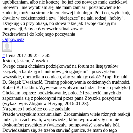
upubliczniam, albo nie kończę, bo już coś nowego mnie zaciekawi.
Słowem - nie wyrabiam się, ale mam zamiar i postanowienie to
zmienić, może na stronie internetowej lub blogu. Póki co, wyłuskuję
chwile w codzienności i tzw. "bieżączce" na taki rodzaj "hobby".
Dziękuję Ci przy okazji, bo słowa takie jak Twoje dodają mi
motywacji, żeby coś wreszcie sfinalizować.
Pozdrawiam i do kolejnego poczytania
Odpowiedz
#
Irena
2017-09-25 13:45
Jestem, jestem, Zbyszku.
Swego czasu chciałam podziękować na forum za listę tytułów
książek, a bardziej ich autorów. „Ściągnęłam” i przeczytałam
wszystkie, dorzuciłam co nieco, aby zamknąć całość ? (np. Ronald
D. Siegel; Uważność. Trening pokonywania codziennych trudności,
Robert B. Cialdini: Wywieranie wpływu na ludzi. Teoria i praktyka)
Chciałam poprzez podziękowanie, polecić i zachęcić innych do
zapoznania się z poleconymi mi przez pana Zbyszka pozycjami
(wykaz: wpis Zbigniew Heryng, 2016-01-28).
Na gorąco i pokrótce co się zadziało:
Przede wszystkim zrozumiałam. Zrozumiałam wiele różnych reakcji
ludzi , ich zachowań, wypowiedzi, które wprowadzały u mnie
dyskomfort psychiczny (wtłaczały, pompowały) sprawiały ból.
Dowiedziałam się, że trzeba stawiać granice, że mam do tego