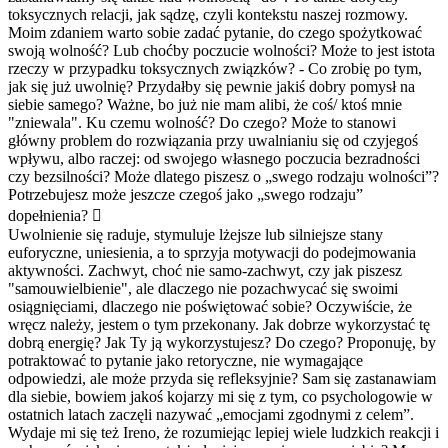
toksycznych relacji, jak sądzę, czyli kontekstu naszej rozmowy.
Moim zdaniem warto sobie zadać pytanie, do czego spożytkować
swoją wolność? Lub choćby poczucie wolności? Może to jest istota
rzeczy w przypadku toksycznych związków? - Co zrobię po tym,
jak się już uwolnię? Przydałby się pewnie jakiś dobry pomysł na
siebie samego? Ważne, bo już nie mam alibi, że coś/ ktoś mnie
"zniewala". Ku czemu wolność? Do czego? Może to stanowi
główny problem do rozwiązania przy uwalnianiu się od czyjegoś
wpływu, albo raczej: od swojego własnego poczucia bezradności
czy bezsilności? Może dlatego piszesz o „swego rodzaju wolności”?
Potrzebujesz może jeszcze czegoś jako „swego rodzaju”
dopełnienia? 
Uwolnienie się raduje, stymuluje lżejsze lub silniejsze stany
euforyczne, uniesienia, a to sprzyja motywacji do podejmowania
aktywności. Zachwyt, choć nie samo-zachwyt, czy jak piszesz
"samouwielbieni
e", ale dlaczego nie pozachwycać się swoimi
osiągnięciami, dlaczego nie poświętować sobie? Oczywiście, że
wręcz należy, jestem o tym przekonany. Jak dobrze wykorzystać tę
dobrą energię? Jak Ty ją wykorzystujesz? Do czego? Proponuję, by
potraktować to pytanie jako retoryczne, nie wymagające
odpowiedzi, ale może przyda się refleksyjnie? Sam się zastanawiam
dla siebie, bowiem jakoś kojarzy mi się z tym, co psychologowie w
ostatnich latach zaczęli nazywać „emocjami zgodnymi z celem”.
Wydaje mi się też Ireno, że rozumiejąc lepiej wiele ludzkich reakcji i