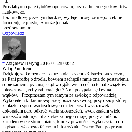
itd.
Prosiłabym o parę tytułów opracowań, bez nadmiernego słownictwa
naukowego.
Ha, Im dłużej pisze tym bardziej wydaje mi się, że niepotrzebnie
formułuję tę prośbę. A może jednak
pozdrawiam irena
Odpowiedz
#
Zbigniew Heryng
2016-01-28 00:42
Witaj Pani Ireno
Dziękuję za komentarz i za uznanie. Jestem też bardzo wdzięczny
za Pani prośbę o źródła, bowiem zachęciła mnie ona do postawienia
sobie samemu pytania, skąd w ogóle wiem coś na temat związków
toksycznych, żeby zabierać głos? No i posypała się lawina
wątków... Przepraszam tym samym za zwłokę z odpowiedzią.
Wykonałem kilkudniową pracę poszukiwawczą, przy okazji której
znalazłem sporo wartościowych materiałów i wskazówek,
dokonałem paru odkryć, wielu spostrzeżeń, wyciągnąłem wiele
wniosków istotnych dla siebie samego i mojej pracy z ludźmi,
zrobiłem wiele stron notatek, które z pewnością wykorzystam do
napisania własnego felietonu lub artykułu. Jestem Pani po prostu