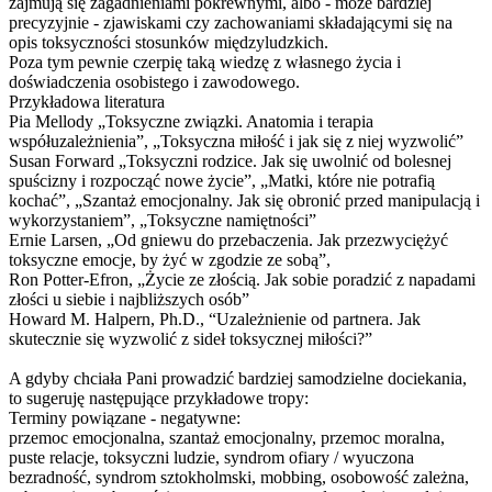
zajmują się zagadnieniami pokrewnymi, albo - może bardziej
precyzyjnie - zjawiskami czy zachowaniami składającymi się na
opis toksyczności stosunków międzyludzkich.
Poza tym pewnie czerpię taką wiedzę z własnego życia i
doświadczenia osobistego i zawodowego.
Przykładowa literatura
Pia Mellody „Toksyczne związki. Anatomia i terapia
współuzależnien
ia”, „Toksyczna miłość i jak się z niej wyzwolić”
Susan Forward „Toksyczni rodzice. Jak się uwolnić od bolesnej
spuścizny i rozpocząć nowe życie”, „Matki, które nie potrafią
kochać”, „Szantaż emocjonalny. Jak się obronić przed manipulacją i
wykorzystaniem”
, „Toksyczne namiętności”
Ernie Larsen, „Od gniewu do przebaczenia. Jak przezwyciężyć
toksyczne emocje, by żyć w zgodzie ze sobą”,
Ron Potter-Efron, „Życie ze złością. Jak sobie poradzić z napadami
złości u siebie i najbliższych osób”
Howard M. Halpern, Ph.D., “Uzależnienie od partnera. Jak
skutecznie się wyzwolić z sideł toksycznej miłości?”
A gdyby chciała Pani prowadzić bardziej samodzielne dociekania,
to sugeruję następujące przykładowe tropy:
Terminy powiązane - negatywne:
przemoc emocjonalna, szantaż emocjonalny, przemoc moralna,
puste relacje, toksyczni ludzie, syndrom ofiary / wyuczona
bezradność, syndrom sztokholmski, mobbing, osobowość zależna,