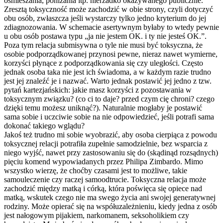
ośmieszania, poniżania itp. nierzadko okazywanego publicznie.
Zresztą toksyczność może zachodzić w obie strony, czyli dotyczyć
obu osób, zwłaszcza jeśli wystarczy tylko jedno kryterium do jej
zdiagnozowania. W schemacie asertywnym byłaby to wtedy pewnie
u obu osób postawa typu „ja nie jestem OK. i ty nie jesteś OK.”.
Poza tym relacja submisywna o tyle nie musi być toksyczna, że
osobie podporządkowane
j przynosi pewne, nieraz nawet wymierne,
korzyści płynące z podporządkowani
a się czy uległości. Często
jednak osoba taka nie jest ich świadoma, a w każdym razie trudno
jest jej znaleźć je i nazwać. Warto jednak postawić jej jedno z tzw.
pytań kartezjańskich: jakie masz korzyści z pozostawania w
toksycznym związku? (co ci to daje? przed czym cię chroni? czego
dzięki temu możesz uniknąć?). Naturalnie mogłaby je postawić
sama sobie i uczciwie sobie na nie odpowiedzieć, jeśli potrafi sama
dokonać takiego wglądu?
Jakoś też trudno mi sobie wyobrazić, aby osoba cierpiąca z powodu
toksycznej relacji potrafiła zupełnie samodzielnie, bez wsparcia z
niego wyjść, nawet przy zastosowaniu się do (skądinąd rozsądnych)
pięciu komend wypowiadanych przez Philipa Zimbardo. Mimo
wszystko wierzę, że choćby czasami jest to możliwe, takie
samouleczenie czy raczej samoodtrucie. Toksyczna relacja może
zachodzić między matką i córką, która poświęca się opiece nad
matką, wskutek czego nie ma swego życia ani swojej generatywnej
rodziny. Może opierać się na współuzależnien
iu, kiedy jedna z osób
jest nałogowym pijakiem, narkomanem, seksoholikiem czy