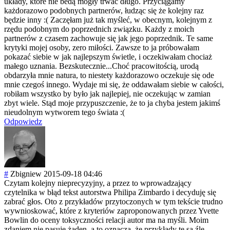
układy, które nie bedą mogły trwać długo. Przyciągamy
każdorazowo podobnych partnerów, łudząc się że kolejny raz
będzie inny :( Zaczęłam już tak myśleć, w obecnym, kolejnym z
rzędu podobnym do poprzednich związku. Każdy z moich
partnerów z czasem zachowuje się jak jego poprzednik. Te same
krytyki mojej osoby, zero miłości. Zawsze to ja próbowałam
pokazać siebie w jak najlepszym świetle, i oczekiwałam chociaż
małego uznania. Bezskutecznie..
.Choć pracowitością, urodą
obdarzyła mnie natura, to niestety każdorazowo oczekuje się ode
mnie czegoś innego. Wydaje mi się, że oddawałam siebie w całości,
robiłam wszystko by było jak najlepiej, nie oczekując w zamian
zbyt wiele. Stąd moje przypuszczenie, że to ja chyba jestem jakimś
nieudolnym wytworem tego świata :(
Odpowiedz
#
Zbigniew
2015-09-18 04:46
Czytam kolejny nieprecyzyjny, a przez to wprowadzający
czytelnika w błąd tekst autorstwa Philipa Zimbardo i decyduję się
zabrać głos. Oto z przykładów przytoczonych w tym tekście trudno
wywnioskować, które z kryteriów zaproponowanych przez Yvette
Bowlin do oceny toksyczności relacji autor ma na myśli. Moim
zdaniem nie pasuje żaden, a to oznacza, że przykłady te są źle