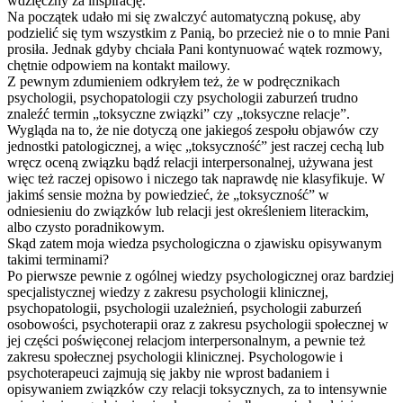
wdzięczny za inspirację.
Na początek udało mi się zwalczyć automatyczną pokusę, aby
podzielić się tym wszystkim z Panią, bo przecież nie o to mnie Pani
prosiła. Jednak gdyby chciała Pani kontynuować wątek rozmowy,
chętnie odpowiem na kontakt mailowy.
Z pewnym zdumieniem odkryłem też, że w podręcznikach
psychologii, psychopatologii czy psychologii zaburzeń trudno
znaleźć termin „toksyczne związki” czy „toksyczne relacje”.
Wygląda na to, że nie dotyczą one jakiegoś zespołu objawów czy
jednostki patologicznej, a więc „toksyczność” jest raczej cechą lub
wręcz oceną związku bądź relacji interpersonalne
j, używana jest
więc też raczej opisowo i niczego tak naprawdę nie klasyfikuje. W
jakimś sensie można by powiedzieć, że „toksyczność” w
odniesieniu do związków lub relacji jest określeniem literackim,
albo czysto poradnikowym.
Skąd zatem moja wiedza psychologiczna o zjawisku opisywanym
takimi terminami?
Po pierwsze pewnie z ogólnej wiedzy psychologicznej oraz bardziej
specjalistyczne
j wiedzy z zakresu psychologii klinicznej,
psychopatologii
, psychologii uzależnień, psychologii zaburzeń
osobowości, psychoterapii oraz z zakresu psychologii społecznej w
jej części poświęconej relacjom interpersonalny
m, a pewnie też
zakresu społecznej psychologii klinicznej. Psychologowie i
psychoterapeuci zajmują się jakby nie wprost badaniem i
opisywaniem związków czy relacji toksycznych, za to intensywnie