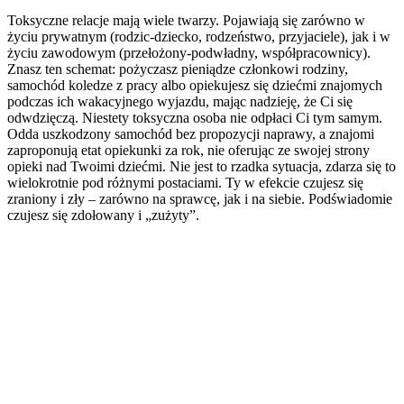
Toksyczne relacje mają wiele twarzy. Pojawiają się zarówno w
życiu prywatnym (rodzic-dziecko, rodzeństwo, przyjaciele), jak i w
życiu zawodowym (przełożony-podwładny, współpracownicy).
Znasz ten schemat: pożyczasz pieniądze członkowi rodziny,
samochód koledze z pracy albo opiekujesz się dziećmi znajomych
podczas ich wakacyjnego wyjazdu, mając nadzieję, że Ci się
odwdzięczą. Niestety toksyczna osoba nie odpłaci Ci tym samym.
Odda uszkodzony samochód bez propozycji naprawy, a znajomi
zaproponują etat opiekunki za rok, nie oferując ze swojej strony
opieki nad Twoimi dziećmi. Nie jest to rzadka sytuacja, zdarza się to
wielokrotnie pod różnymi postaciami. Ty w efekcie czujesz się
zraniony i zły – zarówno na sprawcę, jak i na siebie. Podświadomie
czujesz się zdołowany i „zużyty”.