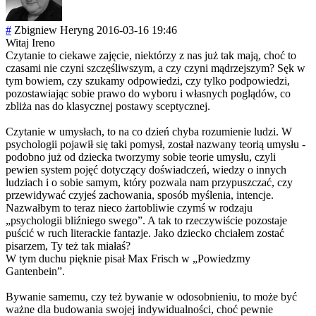
#
Zbigniew Heryng
2016-03-16 19:46
Witaj Ireno
Czytanie to ciekawe zajęcie, niektórzy z nas już tak mają, choć to
czasami nie czyni szczęśliwszym, a czy czyni mądrzejszym? Sęk w
tym bowiem, czy szukamy odpowiedzi, czy tylko podpowiedzi,
pozostawiając sobie prawo do wyboru i własnych poglądów, co
zbliża nas do klasycznej postawy sceptycznej.
Czytanie w umysłach, to na co dzień chyba rozumienie ludzi. W
psychologii pojawił się taki pomysł, został nazwany teorią umysłu -
podobno już od dziecka tworzymy sobie teorie umysłu, czyli
pewien system pojęć dotyczący doświadczeń, wiedzy o innych
ludziach i o sobie samym, który pozwala nam przypuszczać, czy
przewidywać czyjeś zachowania, sposób myślenia, intencje.
Nazwałbym to teraz nieco żartobliwie czymś w rodzaju
„psychologii bliźniego swego”. A tak to rzeczywiście pozostaje
puścić w ruch literackie fantazje. Jako dziecko chciałem zostać
pisarzem, Ty też tak miałaś?
W tym duchu pięknie pisał Max Frisch w „Powiedzmy
Gantenbein”.
Bywanie samemu, czy też bywanie w odosobnieniu, to może być
ważne dla budowania swojej indywidualności
, choć pewnie