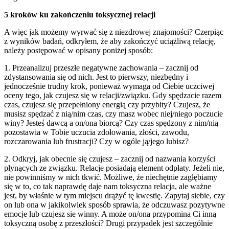
5 kroków ku zakończeniu toksycznej relacji
A więc jak możemy wyrwać się z niezdrowej znajomości
? Czerpiąc
z wyników badań, odkryłem, że aby zakończyć uciążliwą relację,
należy postępować w opisany poniżej sposób:
1. Przeanalizuj przeszłe negatywne zachowania – zacznij od
zdystansowania się od nich. Jest to pierwszy, niezbędny i
jednocześnie trudny krok, ponieważ wymaga od Ciebie uczciwej
oceny tego, jak czujesz się w relacji/związku. Gdy spędzacie razem
czas, czujesz się przepełniony energią czy przybity? Czujesz, że
musisz spędzać z nią/nim czas, czy masz wobec niej/niego poczucie
winy? Jesteś dawcą a on/ona biorcą? Czy czas spędzony z nim/nią
pozostawia w Tobie uczucia zdołowania, złości, zawodu,
rozczarowania lub frustracji? Czy w ogóle ją/jego lubisz?
2. Odkryj, jak obecnie się czujesz – zacznij od nazwania korzyści
płynących ze związku. Relacje posiadają element odpłaty. Jeżeli nie,
nie powinniśmy w nich tkwić. Możliwe, że niechętnie zagłębiamy
się w to, co tak naprawdę daje nam toksyczna relacja, ale ważne
jest, by właśnie w tym miejscu drążyć tę kwestię. Zapytaj siebie, czy
on lub ona w jakikolwiek sposób sprawia, że odczuwasz pozytywne
emocje lub czujesz sie winny. A może on/ona przypomina Ci inną
toksyczną osobę z przeszłości? Drugi przypadek jest szczególnie