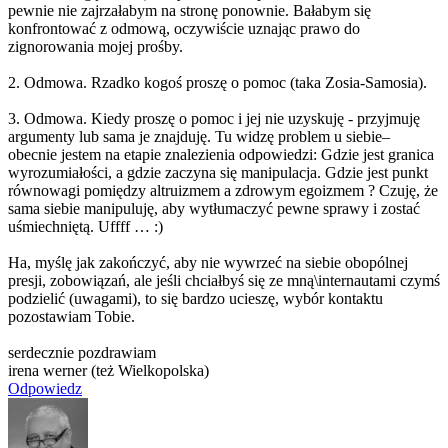
pewnie nie zajrzałabym na stronę ponownie. Bałabym się
konfrontować z odmową, oczywiście uznając prawo do
zignorowania mojej prośby.
2. Odmowa. Rzadko kogoś proszę o pomoc (taka Zosia-Samosia).
3. Odmowa. Kiedy proszę o pomoc i jej nie uzyskuję - przyjmuję
argumenty lub sama je znajduję. Tu widzę problem u siebie–
obecnie jestem na etapie znalezienia odpowiedzi: Gdzie jest granica
wyrozumiałości, a gdzie zaczyna się manipulacja. Gdzie jest punkt
równowagi pomiędzy altruizmem a zdrowym egoizmem ? Czuję, że
sama siebie manipuluję, aby wytłumaczyć pewne sprawy i zostać
uśmiechniętą. Uffff … :)
Ha, myślę jak zakończyć, aby nie wywrzeć na siebie obopólnej
presji, zobowiązań, ale jeśli chciałbyś się ze mną\internautam
i czymś
podzielić (uwagami), to się bardzo ucieszę, wybór kontaktu
pozostawiam Tobie.
serdecznie pozdrawiam
irena werner (też Wielkopolska)
Odpowiedz