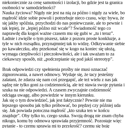
niekoniecznie za cenę samotności i izolacji, bo gdzie jest ta granica
osobności w samodzielności?
Nauka życiowa? Nigdy nie jest na nią za późno i nigdy za wiele, bo
mądrość idzie sobie powoli i potrzebuje nieco czasu, więc bywa, że
się jakby spóźnia, przychodzi do nas poniewczasie, ale to pewnie i
tak lepiej, że „lepiej późno niż wcale”? Świadomość tego co
naprawdę dla kogoś ważne czasem mu się gubi w „tu i teraz”.
Ładnie i zwięźle o tym piszesz, takie z pozoru proste konkluzje, a
tyle w nich rozsądku, przynajmniej tak to widzę. Odkrywanie siebie
po kawałeczku, aby przekonać się w kogo na koniec się ułożą,
wymaga cierpliwości i pieczołowitości
, ale i tak uważam to za
ciekawszy sposób, niż „podczepianie się pod jakiś stereotyp”.
Brak odpowiedzi czy spełnienia prośby nie musi oznaczać
zignorowania, a nawet odmowy. Wydaje się, że tacy jesteśmy
zalatani, że zdarza się nam coś przegapić, ale też wielu z nas jak
sądzę nie tylko goni za codziennością, ale też stawia swoje pytania i
szuka na nie odpowiedzi. A czasem zwyczajnie codzienność
odciąga uwagę, albo powiedzie w innym kierunku.
Jak się o tym dowiedzieć, jak jest faktycznie? Pewnie nie ma
lepszego sposobu jak tylko próbować, bo prędzej czy później uda
się. Jak powiada potoczna mądrość „kto szuka ten w końcu
znajduje”. Oby tylko to, czego szuka. Swoją drogą nie znam chyba
nikogo, komu by odmowa sprawiała przyjemność. Pozostaje więc
pytanie - to czemu sprawia mi to przykrość? czemu się boję