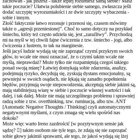
zachowań - jak piszesz - także lepiej rozumiesz samą siebie? Masz
takie poczucie? Ułatwia polubienie siebie samego, zwłaszcza jeśli
dodać szczyptę wyrozumiałości i ze dwie szczypty wybaczenia -
sobie i innym.
Złość faktycznie łatwo rezonuje i przenosi się, czasem mówimy
także o „agresji przeniesionej”. Choć to samo dotyczy na przykład
śmiechu, który też często udziela się, jest „zaraźliwy”. Przychodzą
mi na myśl w tej chwili fajne ćwiczenia z tzw. śmiecho - jogi, albo
ćwiczenia z lustrem, to tak na marginesie.
Jeśli jacyś ludzie wydają się nie zaprzątać czymś przykrym swoich
głów, to wcale nie musi oznaczać, że o czymś takim wcale nie
myślą, nieprawdaż? Może tylko nie rozpamiętują czegoś takiego
ponad swoją miarę? Łatwiej domykają sobie zdarzenia, analizy,
podejmują ryzyko, decydują się, zyskują dystans emocjonalny, są
pewniejsi w swoich osądach, nie lękają się zanadto popełnienia
błędów, przyjmują swoje niepowodzenia, akceptują siebie jakimi są,
mają stabilniejszą wiarę w siebie i poczucie własnej wartości i tak
dalej, i tak dalej. Może nie mają szczególnego problemu i sprawniej
radzą sobie z tzw. overthinking, tzw. ruminacją, albo tzw. ANT
[Automatic Negative Thoughts / Thinking] czyli automatycznymi
negatywnymi myślami, z czym zmaga się wielu spośród nas
dokoła?
Może więc warto Ireno zazdrościć [w pozytywnym sensie jak
sądzę? ] takim osobom nie tyle tego, że zdają się nie zaprzątać
sobie głowy jakimiś sprawami, ale tego, że jakoś wydają się lżej