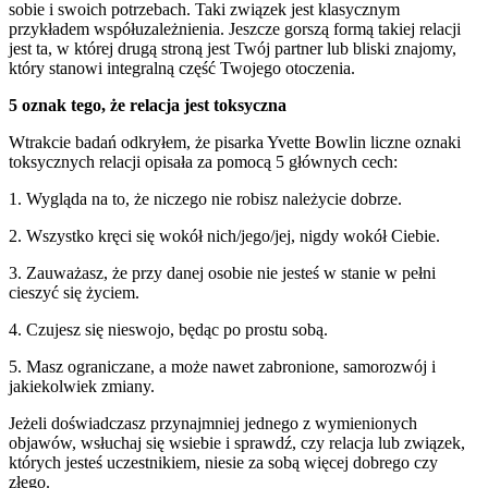
sobie i swoich potrzebach. Taki związek jest klasycznym
przykładem współuzależnienia. Jeszcze gorszą formą takiej relacji
jest ta, w której drugą stroną jest Twój partner lub bliski znajomy,
który stanowi integralną część Twojego otoczenia.
5 oznak tego, że relacja jest toksyczna
Wtrakcie badań odkryłem, że pisarka Yvette Bowlin liczne oznaki
toksycznych relacji opisała za pomocą 5 głównych cech:
1. Wygląda na to, że niczego nie robisz należycie dobrze.
2. Wszystko kręci się wokół nich/jego/jej, nigdy wokół Ciebie.
3. Zauważasz, że przy danej osobie nie jesteś w stanie w pełni
cieszyć się życiem.
4. Czujesz się nieswojo, będąc po prostu sobą.
5. Masz ograniczane, a może nawet zabronione, samorozwój i
jakiekolwiek zmiany.
Jeżeli doświadczasz przynajmniej jednego z wymienionych
objawów, wsłuchaj się wsiebie i sprawdź, czy relacja lub związek,
których jesteś uczestnikiem, niesie za sobą więcej dobrego czy
złego.