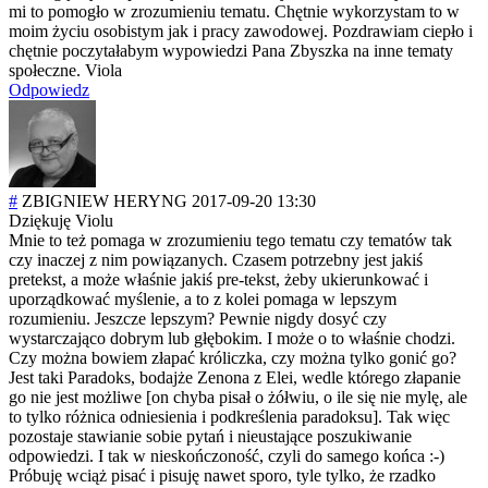
mi to pomogło w zrozumieniu tematu. Chętnie wykorzystam to w
moim życiu osobistym jak i pracy zawodowej. Pozdrawiam ciepło i
chętnie poczytałabym wypowiedzi Pana Zbyszka na inne tematy
społeczne. Viola
Odpowiedz
#
ZBIGNIEW HERYNG
2017-09-20 13:30
Dziękuję Violu
Mnie to też pomaga w zrozumieniu tego tematu czy tematów tak
czy inaczej z nim powiązanych. Czasem potrzebny jest jakiś
pretekst, a może właśnie jakiś pre-tekst, żeby ukierunkować i
uporządkować myślenie, a to z kolei pomaga w lepszym
rozumieniu. Jeszcze lepszym? Pewnie nigdy dosyć czy
wystarczająco dobrym lub głębokim. I może o to właśnie chodzi.
Czy można bowiem złapać króliczka, czy można tylko gonić go?
Jest taki Paradoks, bodajże Zenona z Elei, wedle którego złapanie
go nie jest możliwe [on chyba pisał o żółwiu, o ile się nie mylę, ale
to tylko różnica odniesienia i podkreślenia paradoksu]. Tak więc
pozostaje stawianie sobie pytań i nieustające poszukiwanie
odpowiedzi. I tak w nieskończoność, czyli do samego końca :-)
Próbuję wciąż pisać i pisuję nawet sporo, tyle tylko, że rzadko