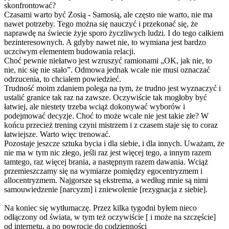
skonfrontować?
Czasami warto być Zosią - Samosią, ale często nie warto, nie ma
nawet potrzeby. Tego można się nauczyć i przekonać się, że
naprawdę na świecie żyje sporo życzliwych ludzi. I do tego całkiem
bezinteresownyc
h. A gdyby nawet nie, to wymiana jest bardzo
uczciwym elementem budowania relacji.
Choć pewnie niełatwo jest wzruszyć ramionami „OK, jak nie, to
nie, nic się nie stało”. Odmowa jednak wcale nie musi oznaczać
odrzucenia, to chciałem powiedzieć.
Trudność moim zdaniem polega na tym, że trudno jest wyznaczyć i
ustalić granice tak raz na zawsze. Oczywiście tak mogłoby być
łatwiej, ale niestety trzeba wciąż dokonywać wyborów i
podejmować decyzje. Choć to może wcale nie jest takie złe? W
końcu przecież trening czyni mistrzem i z czasem staje się to coraz
łatwiejsze. Warto więc trenować.
Pozostaje jeszcze sztuka bycia i dla siebie, i dla innych. Uważam, że
nie ma w tym nic złego, jeśli raz jest więcej tego, a innym razem
tamtego, raz więcej brania, a następnym razem dawania. Wciąż
przemieszczamy się na wymiarze pomiędzy egocentryzmem i
allocentryzmem. Najgorsze są ekstrema, a według mnie są nimi
samouwiedzenie [narcyzm] i zniewolenie [rezygnacja z siebie].
Na koniec się wytłumaczę. Przez kilka tygodni byłem nieco
odłączony od świata, w tym też oczywiście [ i może na szczęście]
od internetu, a po powrocie do codzienności