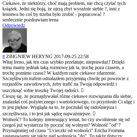
Ciekawe, że niektórzy, choć mają problem, nie chcą czytać tych
książek. Jedni się boją, że ujrzą zbyt wyraźnie siebie ?, inni z
lenistwa bo coś by trzeba było zrobić - popracować ?
serdecznie pozdrawiam irena
Odpowiedz
#
ZBIGNIEW HERYNG
2017-09-25 22:58
Witaj Ireno, jak ten czas szybko przelatuje, nieprawdaż? Dzięki
temu mamy jednak taką rozmowę jak ta, trochę poza czasem, a
trochę pomimo czasu? W każdym razie ciekawe zdarzenie.
Szczęśliwym trafem odnalazłem przyjemną chwilę po powrocie z
rozjazdów zawodowych, żeby trafić na Twoją odpowiedź i
uszczknąć sobie troszkę Twojej radości. 
Cieszę się, że poznajdywałaś różne ciekawe rozwiązania dla siebie,
znalazłaś coś pożytecznego i wartościowego, co przyniosło Ci ulgę i
to jest piękne. Wygląda na to, że poczułaś się radośniejsza i
szczęśliwsza, i to jest jak sądzę najważniejsze. 
Wolność? To kolejny interesujący temat, bo czy uwolnienie się od
czegoś już wystarcza by poczuć się wolnym? Wolność "od"?
Przynajmniej od czasu "Ucieczki od wolności" Ericha Fromma
zastanawiamy się także nad wolnością "do". To także dotyczy