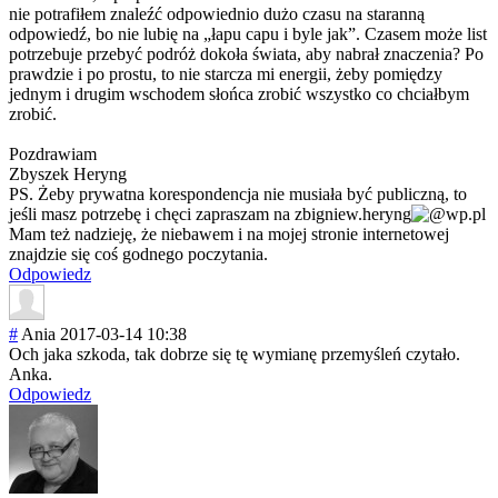
nie potrafiłem znaleźć odpowiednio dużo czasu na staranną
odpowiedź, bo nie lubię na „łapu capu i byle jak”. Czasem może list
potrzebuje przebyć podróż dokoła świata, aby nabrał znaczenia? Po
prawdzie i po prostu, to nie starcza mi energii, żeby pomiędzy
jednym i drugim wschodem słońca zrobić wszystko co chciałbym
zrobić.
Pozdrawiam
Zbyszek Heryng
PS. Żeby prywatna korespondencja nie musiała być publiczną, to
jeśli masz potrzebę i chęci zapraszam na
zbigniew.heryng
wp.pl
Mam też nadzieję, że niebawem i na mojej stronie internetowej
znajdzie się coś godnego poczytania.
Odpowiedz
#
Ania
2017-03-14 10:38
Och jaka szkoda, tak dobrze się tę wymianę przemyśleń czytało.
Anka.
Odpowiedz