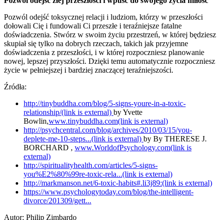
Pozwól odejść złej przeszłości i wpuść do swojego życia miłość
Pozwól odejść toksycznej relacji i ludziom, którzy w przeszłości
dołowali Cię i fundowali Ci przeszłe i teraźniejsze fatalne
doświadczenia. Stwórz w swoim życiu przestrzeń, w której będziesz
skupiał się tylko na dobrych rzeczach, takich jak przyjemne
doświadczenia z przeszłości, i w której rozpoczniesz planowanie
nowej, lepszej przyszłości. Dzięki temu automatycznie rozpoczniesz
życie w pełniejszej i bardziej znaczącej teraźniejszości.
Źródła:
http://tinybuddha.com/blog/5-signs-youre-in-a-toxic-
relationship/(link is external)
by Yvette
Bowlin,
www.tinybuddha.com(link is external)
http://psychcentral.com/blog/archives/2010/03/15/you-
deplete-me-10-steps...(link is external)
by By THERESE J.
BORCHARD ,
www.WorldofPsychology.com(link is
external)
http://spiritualityhealth.com/articles/5-signs-
you%E2%80%99re-toxic-rela...(link is external)
http://markmanson.net/6-toxic-habits#.li3j89:(link is external)
https://www.psychologytoday.com/blog/the-intelligent-
divorce/201309/gett...
Autor:
Philip Zimbardo