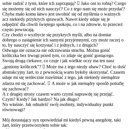
sobie radzić z tymi, które ich zaprzątają?  Jako oni to robią? Czego
się możemy się od nich nauczyć? Co z tego nam się może przydać?
Chyba mało komu łatwo jest uwolnić się od myślenia o ważnych
acz niekiedy przykrych sprawach. Nawet kiedy udaje się je
odpędzić dla chwili świętego spokoju, co i na zdrowie, to przecież
często powracają.
Czy chodzi o wyzbycie się przykrych myśli, albo na domiar
dobrego o zastąpienie ich samymi przyjemnymi, czy może raczej o
to, by nauczyć się korzystać i z jednych, i z drugich?
Odwaga nie oznacza nie odczuwania strachu. Można gonić
króliczka bez trwogi przed tym, co zdaje się gonić goniącego.
Swoją drogą ciekawe, co czuje i jak wielkie oczy ma ten nasz
„goniony króliczek”?  Może ma z tego niezły ubaw? Choć to dość
abstrakcyjny żart, to z pewnością warto byłoby skorzystać. Czasem
udaje mi się serdecznie roześmiać z tego, jak niekiedy niemądrze
zdarza mi się zachować.  A może w jak niemądry sposób potrafię
się zachować?
A z drugiej strony czasem warto czymś naprawdę się przejąć.
Czym? Kiedy? Jak bardzo? Na jak długo?
No właśnie. Jak odnaleźć swój osobisty, indywidualny punkt
równowagi?
Mój dorastający syn opowiedział mi kiedyś pewną anegdotę, taki
żart, który przetworzyłem sobie tak: