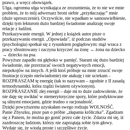
prawo, a wręcz obowiązek.
Ulga, ogromna ulga wynikająca ze zrozumienia, że to nie we mnie
problem, że to mój adwersarz broni siebie „przytłaczając” mnie
(duże uproszczenie). Oczywiście, nie wpadłam w samouwielbienie
,
dzięki tym lekturom dużo bardziej świadomie analizuję swoje
relacje z ludźmi.
Przekazywanie energii. W jednej z książek autor pisze o
przekazywaniu energii. „Opowiada”, iż podczas studiów
(psychologia) spotkał się z rysunkiem poglądowym: mąż wraca z
pracy sfrustrowany i zaczyna krzyczeć na żonę → żona na dziecko
→ dziecko na psa.
Powyższe zapadło mi głęboko w pamięć. Staram się dużo bardziej
świadomie, nie przerzucać swoich negatywnych emocji,
niepokojów na innych. A jeśli ktoś próbuje na mnie zrzucić swoje
frustracje (często nieświadomie) nie atakuję i nie uciekam –
ROZPRASZAM tę energię (tak to nazywam – zgodnie z II zasadą
termodynamiki, która rządzi światem ożywionym).
ROZPRASZANIE złej energii – daje mi to duże zadowolenie, że
nie daję się uwikłać w niemerytoryczne spory, które podyktowane
są silnymi emocjami, gdzie trudno o racjonalność.
Dzięki powyższemu uzyskałam swego rodzaju WOLNOŚĆ.
Panie Zbyszku, pisze pan o próbie „złapania króliczka”. Zgadzam
się z Panem, że można go gonić przez całe życie. Zdarza mi się, iż
zazdroszczę ludziom, którzy nie zaprzątają sobie tym głowy.
Wydaje się, że wiodą proste i szczęśliwe życie.