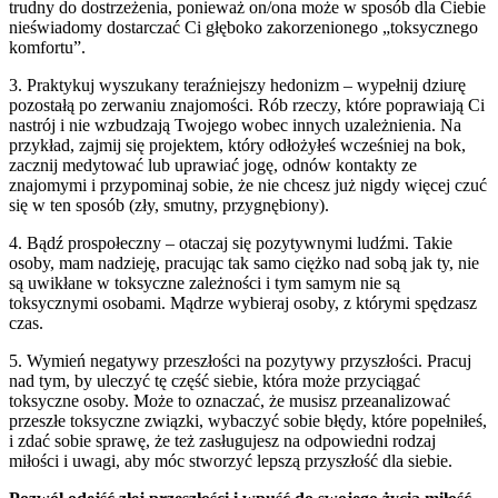
trudny do dostrzeżenia, ponieważ on/ona może w sposób dla Ciebie
nieświadomy dostarczać Ci głęboko zakorzenionego „toksycznego
komfortu”.
3. Praktykuj wyszukany teraźniejszy hedonizm – wypełnij dziurę
pozostałą po zerwaniu znajomości. Rób rzeczy, które poprawiają Ci
nastrój i nie wzbudzają Twojego wobec innych uzależnienia. Na
przykład, zajmij się projektem, który odłożyłeś wcześniej na bok,
zacznij medytować lub uprawiać jogę, odnów kontakty ze
znajomymi i przypominaj sobie, że nie chcesz już nigdy więcej czuć
się w ten sposób (zły, smutny, przygnębiony).
4. Bądź prospołeczny – otaczaj się pozytywnymi ludźmi. Takie
osoby, mam nadzieję, pracując tak samo ciężko nad sobą jak ty, nie
są uwikłane w toksyczne zależności i tym samym nie są
toksycznymi osobami. Mądrze wybieraj osoby, z którymi spędzasz
czas.
5. Wymień negatywy przeszłości na pozytywy przyszłości. Pracuj
nad tym, by uleczyć tę część siebie, która może przyciągać
toksyczne osoby. Może to oznaczać, że musisz przeanalizować
przeszłe toksyczne związki, wybaczyć sobie błędy, które popełniłeś,
i zdać sobie sprawę, że też zasługujesz na odpowiedni rodzaj
miłości i uwagi, aby móc stworzyć lepszą przyszłość dla siebie.