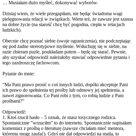
… Musiałam dużo myśleć, dokonywać wyborów.
Dzisiaj wiem, że wiele przegapiłam, nie będąc świadoma wagi
pielęgnowania relacji w związkach. Wiem też, że zawsze jest szansa
na dobre życie (na starość chcę być pogodna, ciepła w relacjach
ludzkich).
Obecnie chcę poznać siebie (swoje ograniczenia), nie podczepiając
się pod żadne stereotypowe myślenie. Wsłuchuję się w siebie, na
razie zbieram puzle, poukładam potem – będę się starać. Pewnie,
aby uzyskać odpowiedź należałoby stawiać odpowiednie pytania i
tego zazdroszczę fachowcom.
Pytanie do mnie:
“Ma Pani prawo prosić o coś innych ludzi, dopóki akceptuje Pani
ich prawo do spełnienia tej prośby lub odmowy jej spełnienia, a
nawet zignorowania. Co Pani robi z tym, co robią ludzie z Pani
prośbami?”
Odpowiedź:
1. Ktoś rzucił hasło – 5 oznak, że masz tosycznego rodzica.
Spontanicznie ”wrzuciłm” to do internetu. Spontanicznie napisałam
komentarz z prośbą o literaturę (zawsze chciałam mieć mentora,
któremu mogę zaufać). Gdyś nie dał odpowiedzi na maila, to