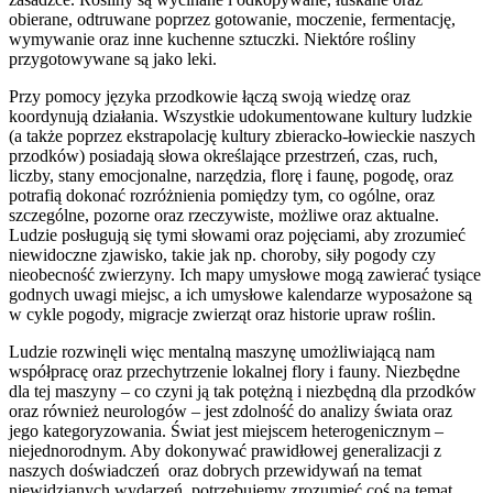
obierane, odtruwane poprzez gotowanie, moczenie, fermentację,
wymywanie oraz inne kuchenne sztuczki. Niektóre rośliny
przygotowywane są jako leki.
Przy pomocy języka przodkowie łączą swoją wiedzę oraz
koordynują działania. Wszystkie udokumentowane kultury ludzkie
(a także poprzez ekstrapolację kultury zbieracko-łowieckie naszych
przodków) posiadają słowa określające przestrzeń, czas, ruch,
liczby, stany emocjonalne, narzędzia, florę i faunę, pogodę, oraz
potrafią dokonać rozróżnienia pomiędzy tym, co ogólne, oraz
szczególne, pozorne oraz rzeczywiste, możliwe oraz aktualne.
Ludzie posługują się tymi słowami oraz pojęciami, aby zrozumieć
niewidoczne zjawisko, takie jak np. choroby, siły pogody czy
nieobecność zwierzyny. Ich mapy umysłowe mogą zawierać tysiące
godnych uwagi miejsc, a ich umysłowe kalendarze wyposażone są
w cykle pogody, migracje zwierząt oraz historie upraw roślin.
Ludzie rozwinęli więc mentalną maszynę umożliwiającą nam
współpracę oraz przechytrzenie lokalnej flory i fauny. Niezbędne
dla tej maszyny – co czyni ją tak potężną i niezbędną dla przodków
oraz również neurologów – jest zdolność do analizy świata oraz
jego kategoryzowania. Świat jest miejscem heterogenicznym –
niejednorodnym. Aby dokonywać prawidłowej generalizacji z
naszych doświadczeń oraz dobrych przewidywań na temat
niewidzianych wydarzeń, potrzebujemy zrozumieć coś na temat