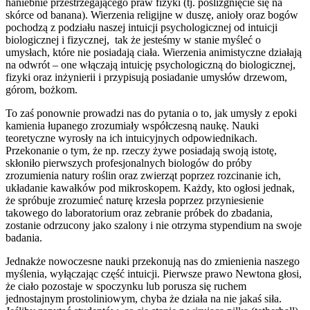
haniebnie przestrzegającego praw fizyki (tj. poślizgnięcie się na
skórce od banana). Wierzenia religijne w duszę, anioły oraz bogów
pochodzą z podziału naszej intuicji psychologicznej od intuicji
biologicznej i fizycznej, tak że jesteśmy w stanie myśleć o
umysłach, które nie posiadają ciała. Wierzenia animistyczne działają
na odwrót – one włączają intuicję psychologiczną do biologicznej,
fizyki oraz inżynierii i przypisują posiadanie umysłów drzewom,
górom, bożkom.
To zaś ponownie prowadzi nas do pytania o to, jak umysły z epoki
kamienia łupanego zrozumiały współczesną naukę. Nauki
teoretyczne wyrosły na ich intuicyjnych odpowiednikach.
Przekonanie o tym, że np. rzeczy żywe posiadają swoją istotę,
skłoniło pierwszych profesjonalnych biologów do próby
zrozumienia natury roślin oraz zwierząt poprzez rozcinanie ich,
układanie kawałków pod mikroskopem. Każdy, kto ogłosi jednak,
że spróbuje zrozumieć naturę krzesła poprzez przyniesienie
takowego do laboratorium oraz zebranie próbek do zbadania,
zostanie odrzucony jako szalony i nie otrzyma stypendium na swoje
badania.
Jednakże nowoczesne nauki przekonują nas do zmienienia naszego
myślenia, wyłączając część intuicji. Pierwsze prawo Newtona głosi,
że ciało pozostaje w spoczynku lub porusza się ruchem
jednostajnym prostoliniowym, chyba że działa na nie jakaś siła.