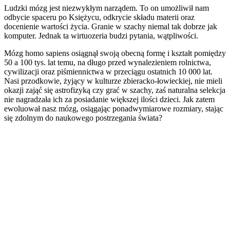
Ludzki mózg jest niezwykłym narządem. To on umożliwił nam
odbycie spaceru po Księżycu, odkrycie składu materii oraz
docenienie wartości życia. Granie w szachy niemal tak dobrze jak
komputer. Jednak ta wirtuozeria budzi pytania, wątpliwości.
Mózg homo sapiens osiągnął swoją obecną formę i kształt pomiędzy
50 a 100 tys. lat temu, na długo przed wynalezieniem rolnictwa,
cywilizacji oraz piśmiennictwa w przeciągu ostatnich 10 000 lat.
Nasi przodkowie, żyjący w kulturze zbieracko-łowieckiej, nie mieli
okazji zająć się astrofizyką czy grać w szachy, zaś naturalna selekcja
nie nagradzała ich za posiadanie większej ilości dzieci. Jak zatem
ewoluował nasz mózg, osiągając ponadwymiarowe rozmiary, stając
się zdolnym do naukowego postrzegania świata?