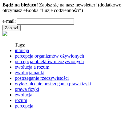
Bądź na bieżąco!
Zapisz się na nasz newsletter! (dodatkowo
otrzymasz eBooka "Iluzje codzienności")
e-mail:
Tags:
intuicja
percepcja organizmów ożywionych
percepcja obiektów nieożywionych
ewolucja a rozum
ewolucja nauki
postrzeganie rzeczywistości
wykształcenie postrzegania praw fizyki
prawa fizyki
ewolucja
rozum
percepcja