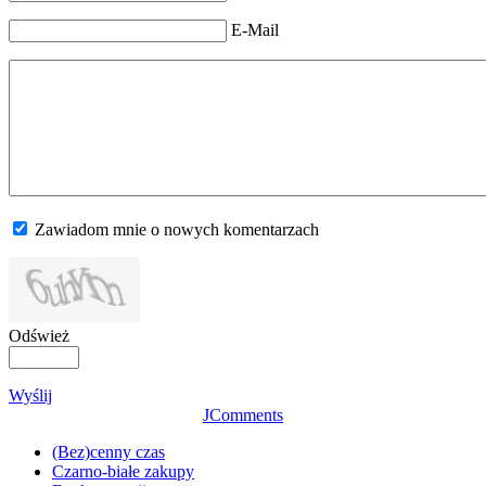
E-Mail
Zawiadom mnie o nowych komentarzach
Odśwież
Wyślij
JComments
(Bez)cenny czas
Czarno-białe zakupy