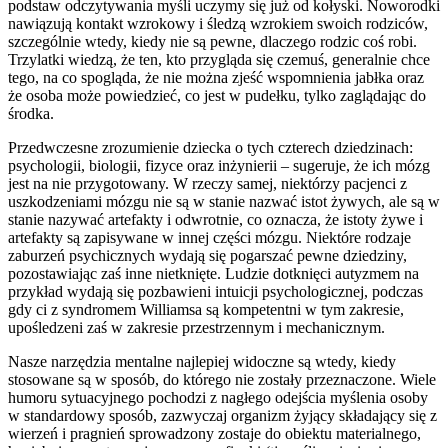
podstaw odczytywania myśli uczymy się już od kołyski. Noworodki
nawiązują kontakt wzrokowy i śledzą wzrokiem swoich rodziców,
szczególnie wtedy, kiedy nie są pewne, dlaczego rodzic coś robi.
Trzylatki wiedzą, że ten, kto przygląda się czemuś, generalnie chce
tego, na co spogląda, że nie można zjeść wspomnienia jabłka oraz
że osoba może powiedzieć, co jest w pudełku, tylko zaglądając do
środka.
Przedwczesne zrozumienie dziecka o tych czterech dziedzinach:
psychologii, biologii, fizyce oraz inżynierii – sugeruje, że ich mózg
jest na nie przygotowany. W rzeczy samej, niektórzy pacjenci z
uszkodzeniami mózgu nie są w stanie nazwać istot żywych, ale są w
stanie nazywać artefakty i odwrotnie, co oznacza, że istoty żywe i
artefakty są zapisywane w innej części mózgu. Niektóre rodzaje
zaburzeń psychicznych wydają się pogarszać pewne dziedziny,
pozostawiając zaś inne nietknięte. Ludzie dotknięci autyzmem na
przykład wydają się pozbawieni intuicji psychologicznej, podczas
gdy ci z syndromem Williamsa są kompetentni w tym zakresie,
upośledzeni zaś w zakresie przestrzennym i mechanicznym.
Nasze narzędzia mentalne najlepiej widoczne są wtedy, kiedy
stosowane są w sposób, do którego nie zostały przeznaczone. Wiele
humoru sytuacyjnego pochodzi z nagłego odejścia myślenia osoby
w standardowy sposób, zazwyczaj organizm żyjący składający się z
wierzeń i pragnień sprowadzony zostaje do obiektu materialnego,