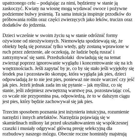
upatrzonego celu – podążając za nimi, będziemy w stanie ją
zaskoczyć. Kwiaty na wiosnę mogą wydawać owoce i pożywne
podziemne bulwy jesienią. Ta sama intuicja inspiruje przodków do
próbowania roślin oraz części zwierzęcych jako leków, trucizn oraz
dodatków do jedzenia.
Dzieci wcześnie w swoim życiu są w stanie odróżnić formy
ożywione od nieożywionych. Niemowlęta spodziewają się, że
obiekty będą się poruszać tylko wtedy, gdy zostaną wprawione w
ruch przez zderzenie, ale oczekują, że ludzie będą ruszać i
zatrzymywać się sami. Przedszkolaki dowiadują się na temat
zwierząt poprzez ignorowanie wyglądu i koncentrowanie się na ich
wnętrznościach. Jeśli zapytać by je, co by się stało jeśli wyjęłoby się
środek psa i pozostawiło skorupę, która wygląda jak pies, dzieci
odpowiadają że to nie jest pies, ponieważ nie może warczeć czy jeść
jak pies. Jeżeli jednak zada im się pytanie – jak myślisz, co się
stanie, jeśli zdejmiesz zewnętrzną warstwę psa, pozostawiając coś,
co wcale nie przypomina psa, odpowiedzą, że to w dalszym ciągu
jest pies, który będzie zachowywał się jak pies.
Trzecim sposobem poznania jest inżynieria intuicyjna, rozumienie
narzędzi i innych artefaktów. Narzędzia pojawiają się w
skamielinach miliony lat przed ukształtowaniem się współczesnej
czaszki i musiały odgrywać główną presję selekcyjną dla
rozbudowy naszego mózgu. Obecnie roczne hominidy majstrują