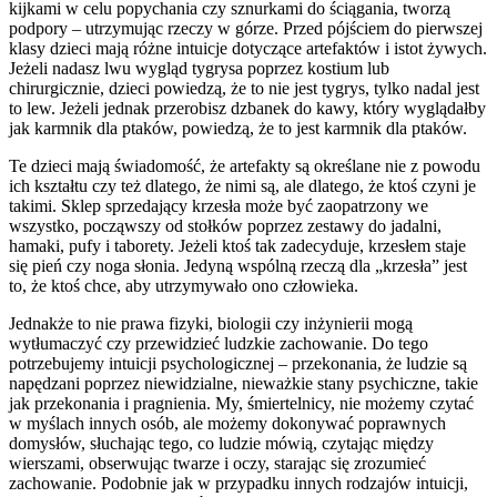
kijkami w celu popychania czy sznurkami do ściągania, tworzą
podpory – utrzymując rzeczy w górze. Przed pójściem do pierwszej
klasy dzieci mają różne intuicje dotyczące artefaktów i istot żywych.
Jeżeli nadasz lwu wygląd tygrysa poprzez kostium lub
chirurgicznie, dzieci powiedzą, że to nie jest tygrys, tylko nadal jest
to lew. Jeżeli jednak przerobisz dzbanek do kawy, który wyglądałby
jak karmnik dla ptaków, powiedzą, że to jest karmnik dla ptaków.
Te dzieci mają świadomość, że artefakty są określane nie z powodu
ich kształtu czy też dlatego, że nimi są, ale dlatego, że ktoś czyni je
takimi. Sklep sprzedający krzesła może być zaopatrzony we
wszystko, począwszy od stołków poprzez zestawy do jadalni,
hamaki, pufy i taborety. Jeżeli ktoś tak zadecyduje, krzesłem staje
się pień czy noga słonia. Jedyną wspólną rzeczą dla „krzesła” jest
to, że ktoś chce, aby utrzymywało ono człowieka.
Jednakże to nie prawa fizyki, biologii czy inżynierii mogą
wytłumaczyć czy przewidzieć ludzkie zachowanie. Do tego
potrzebujemy intuicji psychologicznej – przekonania, że ludzie są
napędzani poprzez niewidzialne, nieważkie stany psychiczne, takie
jak przekonania i pragnienia. My, śmiertelnicy, nie możemy czytać
w myślach innych osób, ale możemy dokonywać poprawnych
domysłów, słuchając tego, co ludzie mówią, czytając między
wierszami, obserwując twarze i oczy, starając się zrozumieć
zachowanie. Podobnie jak w przypadku innych rodzajów intuicji,