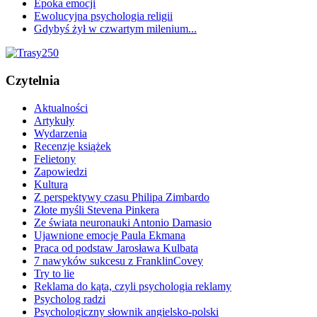
Epoka emocji
Ewolucyjna psychologia religii
Gdybyś żył w czwartym milenium...
Czytelnia
Aktualności
Artykuły
Wydarzenia
Recenzje książek
Felietony
Zapowiedzi
Kultura
Z perspektywy czasu Philipa Zimbardo
Złote myśli Stevena Pinkera
Ze świata neuronauki Antonio Damasio
Ujawnione emocje Paula Ekmana
Praca od podstaw Jarosława Kulbata
7 nawyków sukcesu z FranklinCovey
Try to lie
Reklama do kąta, czyli psychologia reklamy
Psycholog radzi
Psychologiczny słownik angielsko-polski