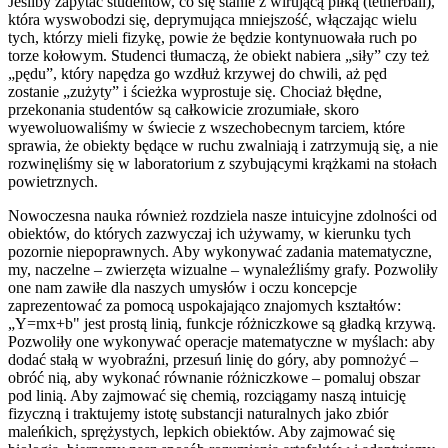
Jeśliby zapytać studentów, co się stanie z wirującą piłką (tetherball),
która wyswobodzi się, deprymująca mniejszość, włączając wielu
tych, którzy mieli fizykę, powie że będzie kontynuowała ruch po
torze kołowym. Studenci tłumaczą, że obiekt nabiera „siły” czy też
„pędu”, który napędza go wzdłuż krzywej do chwili, aż pęd
zostanie „zużyty” i ścieżka wyprostuje się. Chociaż błędne,
przekonania studentów są całkowicie zrozumiałe, skoro
wyewoluowaliśmy w świecie z wszechobecnym tarciem, które
sprawia, że obiekty będące w ruchu zwalniają i zatrzymują się, a nie
rozwinęliśmy się w laboratorium z szybującymi krążkami na stołach
powietrznych.
Nowoczesna nauka również rozdziela nasze intuicyjne zdolności od
obiektów, do których zazwyczaj ich używamy, w kierunku tych
pozornie niepoprawnych. Aby wykonywać zadania matematyczne,
my, naczelne – zwierzęta wizualne – wynaleźliśmy grafy. Pozwoliły
one nam zawiłe dla naszych umysłów i oczu koncepcje
zaprezentować za pomocą uspokajająco znajomych kształtów:
„Y=mx+b" jest prostą linią, funkcje różniczkowe są gładką krzywą.
Pozwoliły one wykonywać operacje matematyczne w myślach: aby
dodać stałą w wyobraźni, przesuń linię do góry, aby pomnożyć –
obróć nią, aby wykonać równanie różniczkowe – pomaluj obszar
pod linią. Aby zajmować się chemią, rozciągamy naszą intuicję
fizyczną i traktujemy istotę substancji naturalnych jako zbiór
maleńkich, sprężystych, lepkich obiektów. Aby zajmować się