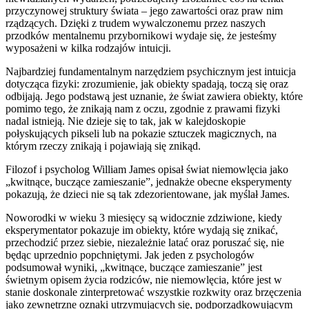
przyczynowej struktury świata – jego zawartości oraz praw nim
rządzących. Dzięki z trudem wywalczonemu przez naszych
przodków mentalnemu przybornikowi wydaje się, że jesteśmy
wyposażeni w kilka rodzajów intuicji.
Najbardziej fundamentalnym narzędziem psychicznym jest intuicja
dotycząca fizyki: zrozumienie, jak obiekty spadają, toczą się oraz
odbijają. Jego podstawą jest uznanie, że świat zawiera obiekty, które
pomimo tego, że znikają nam z oczu, zgodnie z prawami fizyki
nadal istnieją. Nie dzieje się to tak, jak w kalejdoskopie
połyskujących pikseli lub na pokazie sztuczek magicznych, na
którym rzeczy znikają i pojawiają się znikąd.
Filozof i psycholog William James opisał świat niemowlęcia jako
„kwitnące, buczące zamieszanie”, jednakże obecne eksperymenty
pokazują, że dzieci nie są tak zdezorientowane, jak myślał James.
Noworodki w wieku 3 miesięcy są widocznie zdziwione, kiedy
eksperymentator pokazuje im obiekty, które wydają się znikać,
przechodzić przez siebie, niezależnie latać oraz poruszać się, nie
będąc uprzednio popchniętymi. Jak jeden z psychologów
podsumował wyniki, „kwitnące, buczące zamieszanie” jest
świetnym opisem życia rodziców, nie niemowlęcia, które jest w
stanie doskonale zinterpretować wszystkie rozkwity oraz brzęczenia
jako zewnętrzne oznaki utrzymujących się, podporządkowującym