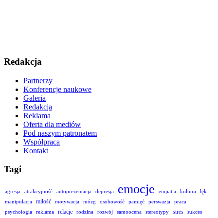
Redakcja
Partnerzy
Konferencje naukowe
Galeria
Redakcja
Reklama
Oferta dla mediów
Pod naszym patronatem
Współpraca
Kontakt
Tagi
emocje
agresja
atrakcyjność
autoprezentacja
depresja
empatia
kultura
lęk
miłość
manipulacja
motywacja
mózg
osobowość
pamięć
perswazja
praca
relacje
stres
psychologia
reklama
rodzina
rozwój
samoocena
stereotypy
sukces