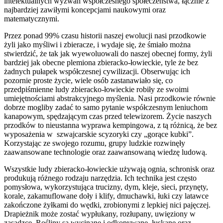
intelektualnych wyzwań współczesnego społeczeństwa, łącznie z
najbardziej zawiłymi koncepcjami naukowymi oraz
matematycznymi.
Przez ponad 99% czasu historii naszej ewolucji nasi przodkowie
żyli jako myśliwi i zbieracze, i wydaje się, że śmiało można
stwierdzić, że tak jak wyewoluowali do naszej obecnej formy, żyli
bardziej jak obecne plemiona zbieracko-łowieckie, tyle że bez
żadnych pułapek współczesnej cywilizacji. Obserwując ich
pozornie proste życie, wiele osób zastanawiało się, co
przedpiśmienne ludy zbieracko-łowieckie robiły ze swoimi
umiejętnościami abstrakcyjnego myślenia. Nasi przodkowie równie
dobrze mogliby zadać to samo pytanie współczesnym leniuchom
kanapowym, spędzającym czas przed telewizorem. Życie naszych
przodków to nieustanna wyprawa kempingowa, z tą różnicą, że bez
wyposażenia w szwajcarskie scyzoryki czy „gorące kubki”.
Korzystając ze swojego rozumu, grupy ludzkie rozwinęły
zaawansowane technologie oraz zaawansowaną wiedzę ludową.
Wszystkie ludy zbieracko-łowieckie używają ognia, schronisk oraz
produkują różnego rodzaju narzędzia. Ich technika jest często
pomysłowa, wykorzystująca trucizny, dym, kleje, sieci, przynęty,
korale, zakamuflowane doły i klify, dmuchawki, łuki czy latawce
zakończone żyłkami do wędki, zrobionymi z lepkiej nici pajęczej.
Drapieżnik może zostać wypłukany, rozłupany, uwięziony w
zasadzce. Rośliny są wycinane i odkopywane, łuskane oraz