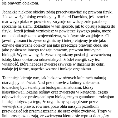
się prawom obiektom.
Jednakże niektóre obiekty zdają przeciwstawiać się prawom fizyki.
Jak zauważył biolog ewolucyjny Richard Dawkins, jeśli rzucisz
martwego ptaka w powietrze, zarysuje on wdzięcznie parabolę i
spocznie na ziemi, dokładnie w ten sposób, jak to opisują książki do
fizyki. Jeżeli jednak wzniesiesz w powietrze żywego ptaka, może
on nie dotknąć ziemi województwa, w którym się znajdujesz. Ci
jawni ignoranci to żywe organizmy i interpretujemy je nie jako
dziwne elastyczne obiekty ani jako przeczące prawom cuda, ale
jako posłuszne innego rodzaju prawom, prawom intuicyjnej
biologii. Wyczuwamy, że żywe organizmy posiadają wewnętrzną
istotę, która dostarcza odnawialnych źródeł energii, czy też
witalność, która napędza zwierzę (zwykle w dążeniu do celu),
nadaje jej formę, napędza wzrost i funkcje organizmu.
Ta intuicja kieruje tym, jak ludzie w różnych kulturach traktują
otaczający ich świat. Nasi przodkowie z kultury zbieracko-
łowieckiej byli świetnymi biologami amatorami, którzy
klasyfikowali lokalne rośliny oraz zwierzęta w kategorie, często
odpowiadające profesjonalnym biologicznym gatunkom i rodzajom.
Intuicja dotycząca tego, że organizmy są napędzane przez
wewnętrzne prawo, również pozwoliła naszym przodkom
przewidzieć ich przemieszczanie się oraz cykle życiowe. Tropy w
linii prostej oznaczają, że zwierzyna kieruje się wprost do z góry