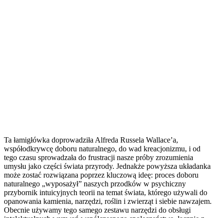
Ta łamigłówka doprowadziła Alfreda Russela Wallace’a,
współodkrywcę doboru naturalnego, do wad kreacjonizmu, i od
tego czasu sprowadzała do frustracji nasze próby zrozumienia
umysłu jako części świata przyrody. Jednakże powyższa układanka
może zostać rozwiązana poprzez kluczową ideę: proces doboru
naturalnego „wyposażył” naszych przodków w psychiczny
przybornik intuicyjnych teorii na temat świata, którego używali do
opanowania kamienia, narzędzi, roślin i zwierząt i siebie nawzajem.
Obecnie używamy tego samego zestawu narzędzi do obsługi