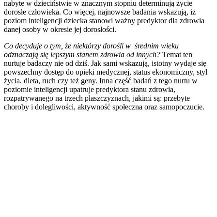
nabyte w dzieciństwie w znacznym stopniu determinują życie
dorosłe człowieka. Co więcej, najnowsze badania wskazują, iż
poziom inteligencji dziecka stanowi ważny predyktor dla zdrowia
danej osoby w okresie jej dorosłości.
Co decyduje o tym, że niektórzy dorośli w średnim wieku
odznaczają się lepszym stanem zdrowia od innych?
Temat ten
nurtuje badaczy nie od dziś. Jak sami wskazują, istotny wydaje się
powszechny dostęp do opieki medycznej, status ekonomiczny, styl
życia, dieta, ruch czy też geny. Inna część badań z tego nurtu w
poziomie inteligencji upatruje predyktora stanu zdrowia,
rozpatrywanego na trzech płaszczyznach, jakimi są: przebyte
choroby i dolegliwości, aktywność społeczna oraz samopoczucie.