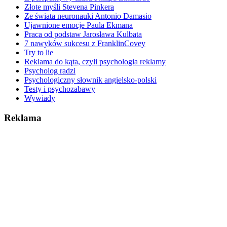
Złote myśli Stevena Pinkera
Ze świata neuronauki Antonio Damasio
Ujawnione emocje Paula Ekmana
Praca od podstaw Jarosława Kulbata
7 nawyków sukcesu z FranklinCovey
Try to lie
Reklama do kąta, czyli psychologia reklamy
Psycholog radzi
Psychologiczny słownik angielsko-polski
Testy i psychozabawy
Wywiady
Reklama