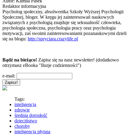
Autor:
Kamila Pasek
Redaktor informacyjna
Psycholog społeczny, absolwentka Szkoły Wyższej Psychologii
Społecznej, bloger. W kręgu jej zainteresowań naukowych
związanych z psychologią znajduje się seksualność człowieka,
psychologia społeczna, psychologia pracy oraz psychologia
motywacji, zaś swoimi zainteresowaniami pozanaukowymi dzieli
się na blogu:
http://spryciara.crazylife.pl
Bądź na bieżąco!
Zapisz się na nasz newsletter! (dodatkowo
otrzymasz eBooka "Iluzje codzienności")
e-mail:
Tags:
inteligencja
zdrowie
średnia dorosłość
dzieciństwo
choroby
inteligencja płynna