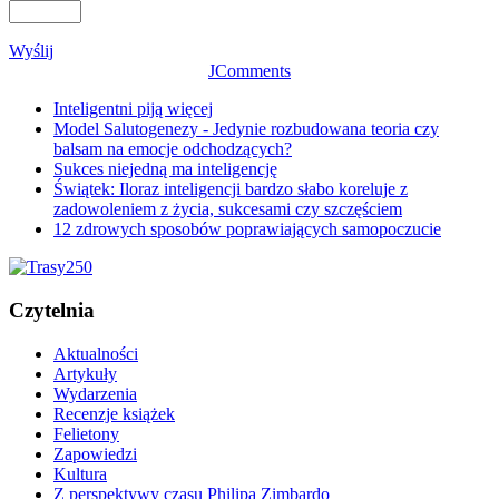
Wyślij
JComments
Inteligentni piją więcej
Model Salutogenezy - Jedynie rozbudowana teoria czy
balsam na emocje odchodzących?
Sukces niejedną ma inteligencję
Świątek: Iloraz inteligencji bardzo słabo koreluje z
zadowoleniem z życia, sukcesami czy szczęściem
12 zdrowych sposobów poprawiających samopoczucie
Czytelnia
Aktualności
Artykuły
Wydarzenia
Recenzje książek
Felietony
Zapowiedzi
Kultura
Z perspektywy czasu Philipa Zimbardo