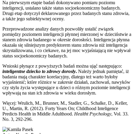
Na pierwszym etapie badań dokonywano pomiaru poziomu
inteligencji, ustalano także status socjoekonomiczny badanych.
Drugi etap dotyczył deklarowanego przez badanych stanu zdrowia,
a także jego subiektywnej oceny.
Przeprowadzone analizy danych pozwoliły ustalić związek
pomiędzy poziomem inteligencji płynnej mierzonej w dzieciństwie a
stanem zdrowia badanego w okresie dorosłości. Inteligencja płynna
okazała się silniejszym predyktorem stanu zdrowia niż inteligencja
skrystalizowana, i co ciekawe, na jej moc wyjaśniającą nie wpływał
status socjoekonomiczy badanych.
Wnioski płynące z powyższych badań można ująć następująco:
inteligentne dziecko to zdrowy dorosły
.
Należy jednak pamiętać, iż
badania mają charakter korelacyjny, dlatego też warto byłoby
wyjaśnienić; które różnice w zakresie działań, zachowań, nawyków
czy stylu życia występujące u dzieci o różnym poziomie inteligencji
wpływają na stan ich zdrowia w wieku dorosłym.
Więcej: Wrulich, M., Brunner, M., Stadler, G., Schalke, D., Keller,
U., Martin, R. (2012). Forty Years On; Childhood Inteligence
Predicts Health in Middle Adulthood.
Healtht Psychology
, Vol. 33.
No. 3, 292-296.