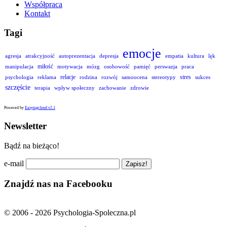
Współpraca
Kontakt
Tagi
emocje
agresja
atrakcyjność
autoprezentacja
depresja
empatia
kultura
lęk
miłość
manipulacja
motywacja
mózg
osobowość
pamięć
perswazja
praca
relacje
stres
psychologia
reklama
rodzina
rozwój
samoocena
stereotypy
sukces
szczęście
terapia
wpływ społeczny
zachowanie
zdrowie
Powered by
Easytagcloud v2.1
Newsletter
Bądź na bieżąco!
e-mail
Znajdź nas na Facebooku
© 2006 - 2026 Psychologia-Spoleczna.pl