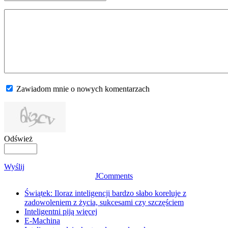
Zawiadom mnie o nowych komentarzach
Odśwież
Wyślij
JComments
Świątek: Iloraz inteligencji bardzo słabo koreluje z
zadowoleniem z życia, sukcesami czy szczęściem
Inteligentni piją więcej
E-Machina