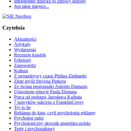
Inteligentne dziecko to zdrowy dorosły
Jest takie miejsce...
Czytelnia
Aktualności
Artykuły
Wydarzenia
Recenzje książek
Felietony
Zapowiedzi
Kultura
Z perspektywy czasu Philipa Zimbardo
Złote myśli Stevena Pinkera
Ze świata neuronauki Antonio Damasio
Ujawnione emocje Paula Ekmana
Praca od podstaw Jarosława Kulbata
7 nawyków sukcesu z FranklinCovey
Try to lie
Reklama do kąta, czyli psychologia reklamy
Psycholog radzi
Psychologiczny słownik angielsko-polski
Testy i psychozabawy