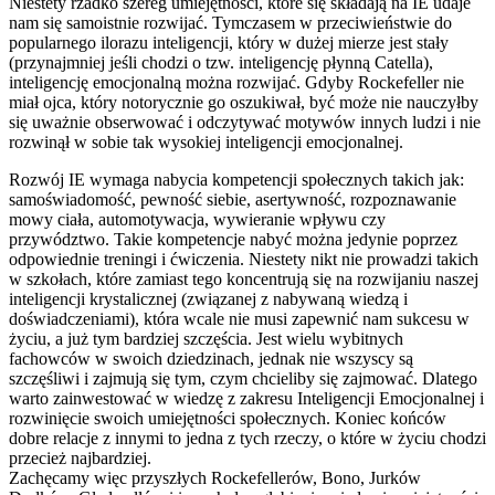
Niestety rzadko szereg umiejętności, które się składają na IE udaje
nam się samoistnie rozwijać. Tymczasem w przeciwieństwie do
popularnego ilorazu inteligencji, który w dużej mierze jest stały
(przynajmniej jeśli chodzi o tzw. inteligencję płynną Catella),
inteligencję emocjonalną można rozwijać. Gdyby Rockefeller nie
miał ojca, który notorycznie go oszukiwał, być może nie nauczyłby
się uważnie obserwować i odczytywać motywów innych ludzi i nie
rozwinął w sobie tak wysokiej inteligencji emocjonalnej.
Rozwój IE wymaga nabycia kompetencji społecznych takich jak:
samoświadomość, pewność siebie, asertywność, rozpoznawanie
mowy ciała, automotywacja, wywieranie wpływu czy
przywództwo. Takie kompetencje nabyć można jedynie poprzez
odpowiednie treningi i ćwiczenia. Niestety nikt nie prowadzi takich
w szkołach, które zamiast tego koncentrują się na rozwijaniu naszej
inteligencji krystalicznej (związanej z nabywaną wiedzą i
doświadczeniami), która wcale nie musi zapewnić nam sukcesu w
życiu, a już tym bardziej szczęścia. Jest wielu wybitnych
fachowców w swoich dziedzinach, jednak nie wszyscy są
szczęśliwi i zajmują się tym, czym chcieliby się zajmować. Dlatego
warto zainwestować w wiedzę z zakresu Inteligencji Emocjonalnej i
rozwinięcie swoich umiejętności społecznych. Koniec końców
dobre relacje z innymi to jedna z tych rzeczy, o które w życiu chodzi
przecież najbardziej.
Zachęcamy więc przyszłych Rockefellerów, Bono, Jurków