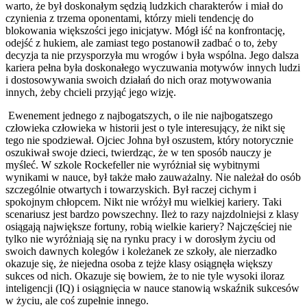
warto, że był doskonałym sędzią ludzkich charakterów i miał do
czynienia z trzema oponentami, którzy mieli tendencję do
blokowania większości jego inicjatyw. Mógł iść na konfrontację,
odejść z hukiem, ale zamiast tego postanowił zadbać o to, żeby
decyzja ta nie przysporzyła mu wrogów i była wspólna. Jego dalsza
kariera pełna była doskonałego wyczuwania motywów innych ludzi
i dostosowywania swoich działań do nich oraz motywowania
innych, żeby chcieli przyjąć jego wizję.
Ewenement jednego z najbogatszych, o ile nie najbogatszego
człowieka człowieka w historii jest o tyle interesujący, że nikt się
tego nie spodziewał. Ojciec Johna był oszustem, który notorycznie
oszukiwał swoje dzieci, twierdząc, że w ten sposób nauczy je
myśleć. W szkole Rockefeller nie wyróżniał się wybitnymi
wynikami w nauce, był także mało zauważalny. Nie należał do osób
szczególnie otwartych i towarzyskich. Był raczej cichym i
spokojnym chłopcem. Nikt nie wróżył mu wielkiej kariery. Taki
scenariusz jest bardzo powszechny. Ileż to razy najzdolniejsi z klasy
osiągają największe fortuny, robią wielkie kariery? Najczęściej nie
tylko nie wyróżniają się na rynku pracy i w dorosłym życiu od
swoich dawnych kolegów i koleżanek ze szkoły, ale nierzadko
okazuje się, że niejedna osoba z tejże klasy osiągnęła większy
sukces od nich. Okazuje się bowiem, że to nie tyle wysoki iloraz
inteligencji (IQ) i osiągnięcia w nauce stanowią wskaźnik sukcesów
w życiu, ale coś zupełnie innego.