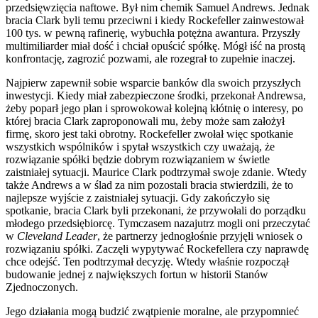
przedsięwzięcia naftowe. Był nim chemik Samuel Andrews. Jednak
bracia Clark byli temu przeciwni i kiedy Rockefeller zainwestował
100 tys. w pewną rafinerię, wybuchła potężna awantura. Przyszły
multimiliarder miał dość i chciał opuścić spółkę. Mógł iść na prostą
konfrontację, zagrozić pozwami, ale rozegrał to zupełnie inaczej.
Najpierw zapewnił sobie wsparcie banków dla swoich przyszłych
inwestycji. Kiedy miał zabezpieczone środki, przekonał Andrewsa,
żeby poparł jego plan i sprowokował kolejną kłótnię o interesy, po
której bracia Clark zaproponowali mu, żeby może sam założył
firmę, skoro jest taki obrotny. Rockefeller zwołał więc spotkanie
wszystkich wspólników i spytał wszystkich czy uważają, że
rozwiązanie spółki będzie dobrym rozwiązaniem w świetle
zaistniałej sytuacji. Maurice Clark podtrzymał swoje zdanie. Wtedy
także Andrews a w ślad za nim pozostali bracia stwierdzili, że to
najlepsze wyjście z zaistniałej sytuacji. Gdy zakończyło się
spotkanie, bracia Clark byli przekonani, że przywołali do porządku
młodego przedsiębiorcę. Tymczasem nazajutrz mogli oni przeczytać
w
Cleveland Leader
, że partnerzy jednogłośnie przyjęli wniosek o
rozwiązaniu spółki. Zaczęli wypytywać Rockefellera czy naprawdę
chce odejść. Ten podtrzymał decyzję. Wtedy właśnie rozpoczął
budowanie jednej z największych fortun w historii Stanów
Zjednoczonych.
Jego działania mogą budzić zwątpienie moralne, ale przypomnieć