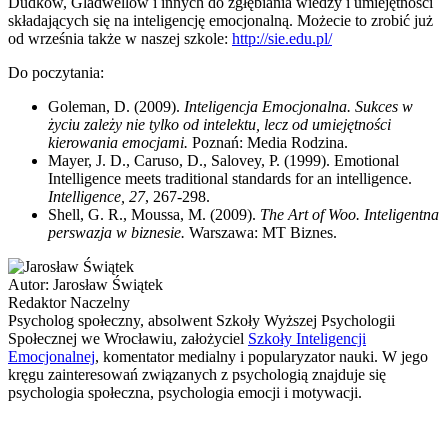
Dudków, Gladwellów i innych do zgłębiania wiedzy i umiejętności
składających się na inteligencję emocjonalną. Możecie to zrobić już
od września także w naszej szkole:
http://sie.edu.pl/
Do poczytania:
Goleman, D. (2009).
Inteligencja Emocjonalna. Sukces w
życiu zależy nie tylko od intelektu, lecz od umiejętności
kierowania emocjami.
Poznań: Media Rodzina.
Mayer, J. D., Caruso, D., Salovey, P. (1999). Emotional
Intelligence meets traditional standards for an intelligence.
Intelligence, 27
, 267-298.
Shell, G. R., Moussa, M. (2009).
The Art of Woo. Inteligentna
perswazja w biznesie.
Warszawa: MT Biznes.
Autor:
Jarosław Świątek
Redaktor Naczelny
Psycholog społeczny, absolwent Szkoły Wyższej Psychologii
Społecznej we Wrocławiu, założyciel
Szkoły Inteligencji
Emocjonalnej
, komentator medialny i popularyzator nauki. W jego
kręgu zainteresowań związanych z psychologią znajduje się
psychologia społeczna, psychologia emocji i motywacji.