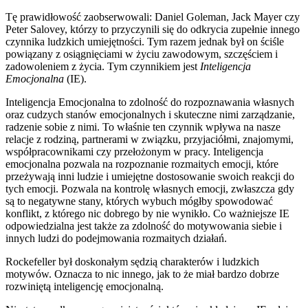
Tę prawidłowość zaobserwowali: Daniel Goleman, Jack Mayer czy
Peter Salovey, którzy to przyczynili się do odkrycia zupełnie innego
czynnika ludzkich umiejętności. Tym razem jednak był on ściśle
powiązany z osiągnięciami w życiu zawodowym, szczęściem i
zadowoleniem z życia. Tym czynnikiem jest
Inteligencja
Emocjonalna
(IE).
Inteligencja Emocjonalna to zdolność do rozpoznawania własnych
oraz cudzych stanów emocjonalnych i skuteczne nimi zarządzanie,
radzenie sobie z nimi. To właśnie ten czynnik wpływa na nasze
relacje z rodziną, partnerami w związku, przyjaciółmi, znajomymi,
współpracownikami czy przełożonym w pracy. Inteligencja
emocjonalna pozwala na rozpoznanie rozmaitych emocji, które
przeżywają inni ludzie i umiejętne dostosowanie swoich reakcji do
tych emocji. Pozwala na kontrolę własnych emocji, zwłaszcza gdy
są to negatywne stany, których wybuch mógłby spowodować
konflikt, z którego nic dobrego by nie wynikło. Co ważniejsze IE
odpowiedzialna jest także za zdolność do motywowania siebie i
innych ludzi do podejmowania rozmaitych działań.
Rockefeller był doskonałym sędzią charakterów i ludzkich
motywów. Oznacza to nic innego, jak to że miał bardzo dobrze
rozwiniętą inteligencję emocjonalną.