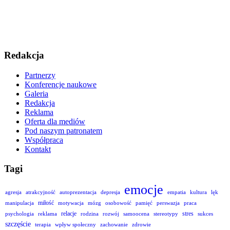
Redakcja
Partnerzy
Konferencje naukowe
Galeria
Redakcja
Reklama
Oferta dla mediów
Pod naszym patronatem
Współpraca
Kontakt
Tagi
emocje
agresja
atrakcyjność
autoprezentacja
depresja
empatia
kultura
lęk
miłość
manipulacja
motywacja
mózg
osobowość
pamięć
perswazja
praca
relacje
stres
psychologia
reklama
rodzina
rozwój
samoocena
stereotypy
sukces
szczęście
terapia
wpływ społeczny
zachowanie
zdrowie