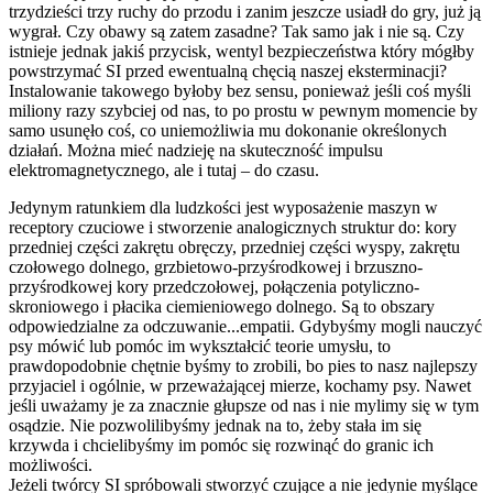
trzydzieści trzy ruchy do przodu i zanim jeszcze usiadł do gry, już ją
wygrał. Czy obawy są zatem zasadne? Tak samo jak i nie są. Czy
istnieje jednak jakiś przycisk, wentyl bezpieczeństwa który mógłby
powstrzymać SI przed ewentualną chęcią naszej eksterminacji?
Instalowanie takowego byłoby bez sensu, ponieważ jeśli coś myśli
miliony razy szybciej od nas, to po prostu w pewnym momencie by
samo usunęło coś, co uniemożliwia mu dokonanie określonych
działań. Można mieć nadzieję na skuteczność impulsu
elektromagnetycznego, ale i tutaj – do czasu.
Jedynym ratunkiem dla ludzkości jest wyposażenie maszyn w
receptory czuciowe i stworzenie analogicznych struktur do: kory
przedniej części zakrętu obręczy, przedniej części wyspy, zakrętu
czołowego dolnego, grzbietowo-przyśrodkowej i brzuszno-
przyśrodkowej kory przedczołowej, połączenia potyliczno-
skroniowego i płacika ciemieniowego dolnego. Są to obszary
odpowiedzialne za odczuwanie...empatii. Gdybyśmy mogli nauczyć
psy mówić lub pomóc im wykształcić teorie umysłu, to
prawdopodobnie chętnie byśmy to zrobili, bo pies to nasz najlepszy
przyjaciel i ogólnie, w przeważającej mierze, kochamy psy. Nawet
jeśli uważamy je za znacznie głupsze od nas i nie mylimy się w tym
osądzie. Nie pozwolilibyśmy jednak na to, żeby stała im się
krzywda i chcielibyśmy im pomóc się rozwinąć do granic ich
możliwości.
Jeżeli twórcy SI spróbowali stworzyć czujące a nie jedynie myślące