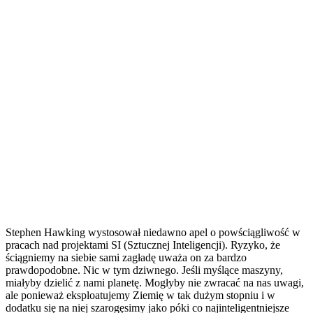
Stephen Hawking wystosował niedawno apel o powściągliwość w
pracach nad projektami SI (Sztucznej Inteligencji). Ryzyko, że
ściągniemy na siebie sami zagładę uważa on za bardzo
prawdopodobne. Nic w tym dziwnego. Jeśli myślące maszyny,
miałyby dzielić z nami planetę. Mogłyby nie zwracać na nas uwagi,
ale ponieważ eksploatujemy Ziemię w tak dużym stopniu i w
dodatku się na niej szarogęsimy jako póki co najinteligentniejsze