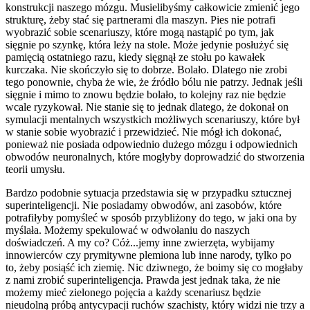
konstrukcji naszego mózgu. Musielibyśmy całkowicie zmienić jego
strukturę, żeby stać się partnerami dla maszyn. Pies nie potrafi
wyobrazić sobie scenariuszy, które mogą nastąpić po tym, jak
sięgnie po szynkę, która leży na stole. Może jedynie posłużyć się
pamięcią ostatniego razu, kiedy sięgnął ze stołu po kawałek
kurczaka. Nie skończyło się to dobrze. Bolało. Dlatego nie zrobi
tego ponownie, chyba że wie, że źródło bólu nie patrzy. Jednak jeśli
sięgnie i mimo to znowu będzie bolało, to kolejny raz nie będzie
wcale ryzykował. Nie stanie się to jednak dlatego, że dokonał on
symulacji mentalnych wszystkich możliwych scenariuszy, które był
w stanie sobie wyobrazić i przewidzieć. Nie mógł ich dokonać,
ponieważ nie posiada odpowiednio dużego mózgu i odpowiednich
obwodów neuronalnych, które mogłyby doprowadzić do stworzenia
teorii umysłu.
Bardzo podobnie sytuacja przedstawia się w przypadku sztucznej
superinteligencji. Nie posiadamy obwodów, ani zasobów, które
potrafiłyby pomyśleć w sposób przybliżony do tego, w jaki ona by
myślała. Możemy spekulować w odwołaniu do naszych
doświadczeń. A my co? Cóż...jemy inne zwierzęta, wybijamy
innowierców czy prymitywne plemiona lub inne narody, tylko po
to, żeby posiąść ich ziemię. Nic dziwnego, że boimy się co mogłaby
z nami zrobić superinteligencja. Prawda jest jednak taka, że nie
możemy mieć zielonego pojęcia a każdy scenariusz będzie
nieudolną próbą antycypacji ruchów szachisty, który widzi nie trzy a