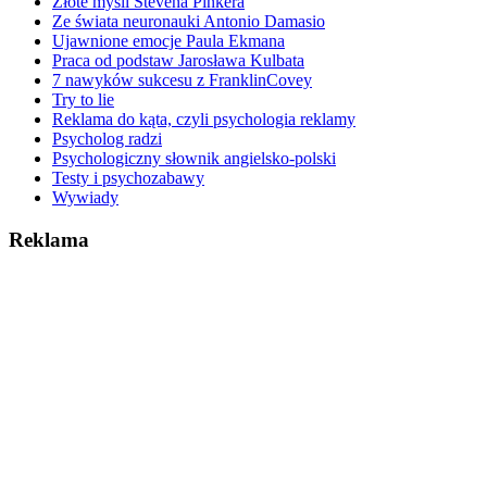
Złote myśli Stevena Pinkera
Ze świata neuronauki Antonio Damasio
Ujawnione emocje Paula Ekmana
Praca od podstaw Jarosława Kulbata
7 nawyków sukcesu z FranklinCovey
Try to lie
Reklama do kąta, czyli psychologia reklamy
Psycholog radzi
Psychologiczny słownik angielsko-polski
Testy i psychozabawy
Wywiady
Reklama