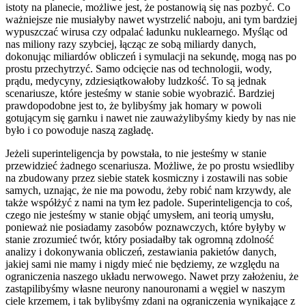
istoty na planecie, możliwe jest, że postanowią się nas pozbyć. Co
ważniejsze nie musiałyby nawet wystrzelić naboju, ani tym bardziej
wypuszczać wirusa czy odpalać ładunku nuklearnego. Myśląc od
nas miliony razy szybciej, łącząc ze sobą miliardy danych,
dokonując miliardów obliczeń i symulacji na sekundę, mogą nas po
prostu przechytrzyć. Samo odcięcie nas od technologii, wody,
prądu, medycyny, zdziesiątkowałoby ludzkość. To są jednak
scenariusze, które jesteśmy w stanie sobie wyobrazić. Bardziej
prawdopodobne jest to, że bylibyśmy jak homary w powoli
gotującym się garnku i nawet nie zauważylibyśmy kiedy by nas nie
było i co powoduje naszą zagładę.
Jeżeli superinteligencja by powstała, to nie jesteśmy w stanie
przewidzieć żadnego scenariusza. Możliwe, że po prostu wsiedliby
na zbudowany przez siebie statek kosmiczny i zostawili nas sobie
samych, uznając, że nie ma powodu, żeby robić nam krzywdy, ale
także współżyć z nami na tym łez padole. Superinteligencja to coś,
czego nie jesteśmy w stanie objąć umysłem, ani teorią umysłu,
ponieważ nie posiadamy zasobów poznawczych, które byłyby w
stanie zrozumieć twór, który posiadałby tak ogromną zdolność
analizy i dokonywania obliczeń, zestawiania pakietów danych,
jakiej sami nie mamy i nigdy mieć nie będziemy, ze względu na
ograniczenia naszego układu nerwowego. Nawet przy założeniu, że
zastąpilibyśmy własne neurony nanouronami a węgiel w naszym
ciele krzemem, i tak bylibyśmy zdani na ograniczenia wynikające z