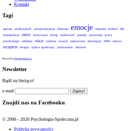
Kontakt
Tagi
emocje
agresja
atrakcyjność
autoprezentacja
depresja
empatia
kultura
lęk
miłość
manipulacja
motywacja
mózg
osobowość
pamięć
perswazja
praca
relacje
stres
psychologia
reklama
rodzina
rozwój
samoocena
stereotypy
sukces
szczęście
terapia
wpływ społeczny
zachowanie
zdrowie
Powered by
Easytagcloud v2.1
Newsletter
Bądź na bieżąco!
e-mail
Znajdź nas na Facebooku
© 2006 - 2026 Psychologia-Spoleczna.pl
Polityka prywatności