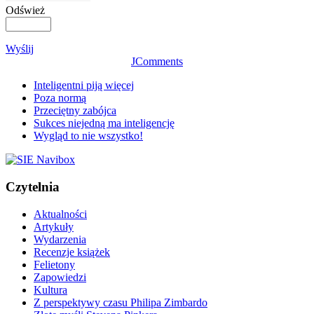
Odśwież
Wyślij
JComments
Inteligentni piją więcej
Poza normą
Przeciętny zabójca
Sukces niejedną ma inteligencję
Wygląd to nie wszystko!
Czytelnia
Aktualności
Artykuły
Wydarzenia
Recenzje książek
Felietony
Zapowiedzi
Kultura
Z perspektywy czasu Philipa Zimbardo