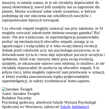
maszyny, to istnieje szansa, że te nie chciałyby doprowadzić do
naszej eksterminacji, nawet jeśli uznałyby nas za zagrożenie dla
planety. Można wyobrazić sobie wtedy scenariusz, w którym
podejmują się one oduczenia nas szkodliwych nawyków i
zaproponowanie lepszych rozwiązań.
Czy obwody empatii mogłyby uratować nas przy założeniu, że SI
mogłaby rozważać zakończenie istnienia naszego gatunku? Być
może. Nie jest wykluczone, że superinteligencja postanowiłaby
pozbyć się mechanicznych obwodów empatii, uznając je za
ograniczające i wyłączyłaby je w toku swojej dalszej ewolucji.
Jednak jeżeli cokolwiek uczy nas psychologia pozytywna, to że
doświadczanie życia tu i teraz daje największe poczucie szczęścia i
spełnienia. Jeżeli więc maszyny także poza swoją ewolucją,
uznałyby, że odczuwanie stanowi sens istnienia, to możliwe, że nie
chciałaby doprowadzić do pozbycia się obwodów empatii. A to
jedyna rzecz, która mogłaby zapewnić nam przetrwanie w sytuacji,
w której wszelka zaawansowana logika podpowiadałaby
superinteligencji, że należy wyeliminować
homo-sapiens
.
Autor:
Jarosław Świątek
Redaktor Naczelny
Psycholog społeczny, absolwent Szkoły Wyższej Psychologii
Społecznej we Wrocławiu, założyciel
Szkoły Inteligencji