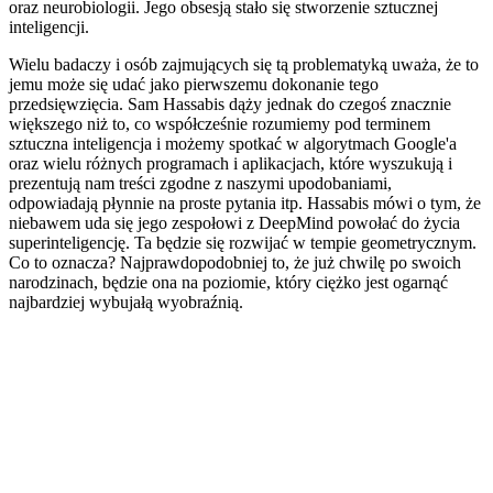
oraz neurobiologii. Jego obsesją stało się stworzenie sztucznej
inteligencji.
Wielu badaczy i osób zajmujących się tą problematyką uważa, że to
jemu może się udać jako pierwszemu dokonanie tego
przedsięwzięcia. Sam Hassabis dąży jednak do czegoś znacznie
większego niż to, co współcześnie rozumiemy pod terminem
sztuczna inteligencja i możemy spotkać w algorytmach Google'a
oraz wielu różnych programach i aplikacjach, które wyszukują i
prezentują nam treści zgodne z naszymi upodobaniami,
odpowiadają płynnie na proste pytania itp. Hassabis mówi o tym, że
niebawem uda się jego zespołowi z DeepMind powołać do życia
superinteligencję. Ta będzie się rozwijać w tempie geometrycznym.
Co to oznacza? Najprawdopodobniej to, że już chwilę po swoich
narodzinach, będzie ona na poziomie, który ciężko jest ogarnąć
najbardziej wybujałą wyobraźnią.