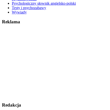
Psychologiczny słownik angielsko-polski
Testy i psychozabawy
Wywiady
Reklama
Redakcja