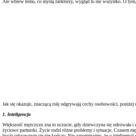
Ale wbrew temu, co myślą niektórzy, wygląd to nie wszystko. O tym, 
Jak się okazuje, znaczącą rolę odgrywają cechy osobowości, poniżej 
1. Inteligencja
Większość mężczyzn zna to uczucie, gdy dziewczyna się odezwała i ca
życiowe partnerki. Życie rodzi różne problemy i sytuacje. Czasem męż
byciu seksownym się nie kończy. Nie zapominajmy, że o inteligencji