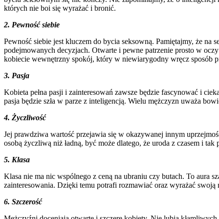
których nie boi się wyrażać i bronić.
2. Pewność siebie
Pewność siebie jest kluczem do bycia seksowną. Pamiętajmy, że na
podejmowanych decyzjach. Otwarte i pewne patrzenie prosto w oczy – 
kobiecie wewnętrzny spokój, który w niewiarygodny wręcz sposób pro
3. Pasja
Kobieta pełna pasji i zainteresowań zawsze będzie fascynować i cie
pasja będzie szła w parze z inteligencją. Wielu mężczyzn uważa bowiem
4. Życzliwość
Jej prawdziwa wartość przejawia się w okazywanej innym uprzejmości
osobą życzliwą niż ładną, być może dlatego, że uroda z czasem i tak 
5. Klasa
Klasa nie ma nic wspólnego z ceną na ubraniu czy butach. To aura sza
zainteresowania. Dzięki temu potrafi rozmawiać oraz wyrażać swoją n
6. Szczerość
Mężczyźni doceniają otwarte i szczere kobiety. Nie lubią kłamliwy