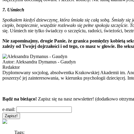
7. Uśmiech
Spotkałem kiedyś dziewczynę, która śmiała się całą sobą. Śmiały się 
ciepło, bezpiecznie, wszędzie rozlewało się pełne spokoju szczęście. 
się. Uśmiech nie tylko świadczy o szczęściu, radości, świeżości, beztr
Nie zapominajmy, drogie Panie, że granica pomiędzy kobietą sekso
zależy od Twojej dojrzałości i od tego, co masz w głowie. Bo seks
Autor:
Aleksandra Dymanus - Gaudyn
Redaktor
Dyplomowany socjolog, absolwentka Krakowskiej Akademii im. Andrz
poszerzyć jej zainteresowania, w kierunku psychologii dziecięcej. In
Bądź na bieżąco!
Zapisz się na nasz newsletter! (dodatkowo otrzyma
e-mail:
Tags: