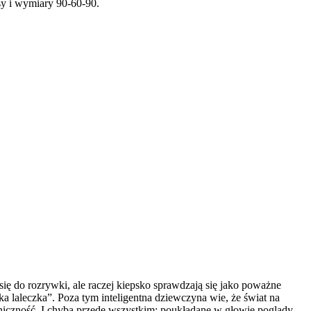
sy i wymiary 90-60-90.
ię do rozrywki, ale raczej kiepsko sprawdzają się jako poważne
ka laleczka”. Poza tym inteligentna dziewczyna wie, że świat na
aniczność. I chyba przede wszystkim: poukładane w głowie poglądy,