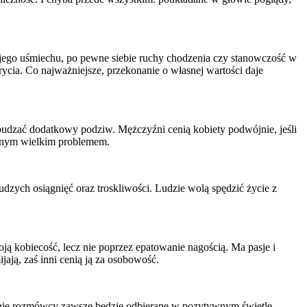
jego uśmiechu, po pewne siebie ruchy chodzenia czy stanowczość w
ycia. Co najważniejsze, przekonanie o własnej wartości daje
zbudzać dodatkowy podziw. Mężczyźni cenią kobiety podwójnie, jeśli
 jednym wielkim problemem.
zych osiągnięć oraz troskliwości. Ludzie wolą spędzić życie z
oją kobiecość, lecz nie poprzez epatowanie nagością. Ma pasje i
ają, zaś inni cenią ją za osobowość.
owanie rozmówcy zawsze będzie odbierane w pozytywnym świetle.