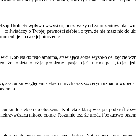
 seksapil kobiety wpływa wszystko, począwszy od zaprezentowania swo
to świadczy o Twojej pewności siebie i o tym, że nie masz nic do ukr
mieniuje na całe jej otoczenie.
kawić. Kobieta do tego ambitna, stawiająca sobie wysoko cel będzie w
, że kobieta to też jej problemy i pasje, a jeśli nie ma pasji, to jest
, szacunku względem siebie i innych oraz szczerym uznaniu wobec cud
przemija.
cunku do siebie i do otoczenia. Kobieta z klasą wie, jak podkreślić sw
iekrzywdzącą nikogo opinię. Rozumie też, że uroda i bogactwo przemij
ch, fałszywych, wiecznie coś kręcących kobiet. Naturalność i poszan