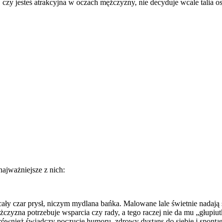
czy jesteś atrakcyjna w oczach mężczyzny, nie decyduje wcale talia o
najważniejsze z nich:
ły czar prysł, niczym mydlana bańka. Malowane lale świetnie nadają s
czyzna potrzebuje wsparcia czy rady, a tego raczej nie da mu „głupiut
 również świadczy poczucie humoru, zdrowy dystans do siebie i spont