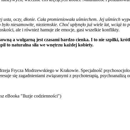
jej usta, oczy, dłonie. Cała promieniowała uśmiechem. Jej uśmiech wyp
To było niesamowite, nieziemskie. Choć upłynęło już wiele lat, wciąż to
oskości, ale i również hamuje złe emocje, gasi wszelkie konflikty.
wną a wulgarną jest czasami bardzo cienka. I to nie szpilki, krót
apil to naturalna siła we wnętrzu każdej kobiety.
eja Frycza Modrzewskiego w Krakowie. Specjalność psychosocjologii,
teresuje się zagadnieniami związanymi z psychoterapią, psychoanalizą o
sz eBooka "Iluzje codzienności")