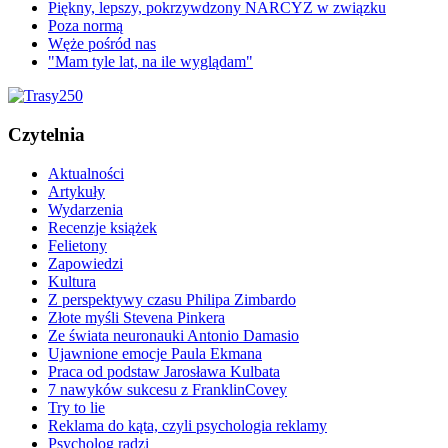
Piękny, lepszy, pokrzywdzony NARCYZ w związku
Poza normą
Węże pośród nas
"Mam tyle lat, na ile wyglądam"
Czytelnia
Aktualności
Artykuły
Wydarzenia
Recenzje książek
Felietony
Zapowiedzi
Kultura
Z perspektywy czasu Philipa Zimbardo
Złote myśli Stevena Pinkera
Ze świata neuronauki Antonio Damasio
Ujawnione emocje Paula Ekmana
Praca od podstaw Jarosława Kulbata
7 nawyków sukcesu z FranklinCovey
Try to lie
Reklama do kąta, czyli psychologia reklamy
Psycholog radzi