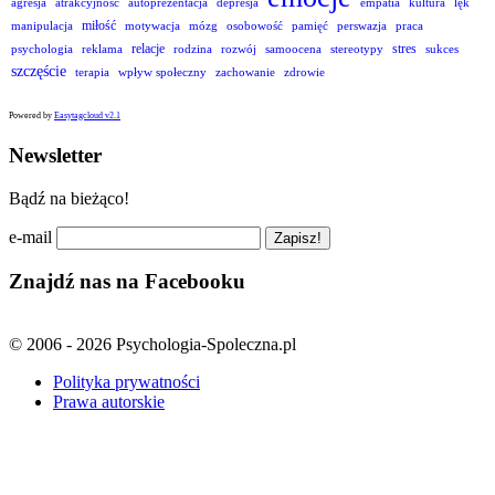
agresja
atrakcyjność
autoprezentacja
depresja
empatia
kultura
lęk
miłość
manipulacja
motywacja
mózg
osobowość
pamięć
perswazja
praca
relacje
stres
psychologia
reklama
rodzina
rozwój
samoocena
stereotypy
sukces
szczęście
terapia
wpływ społeczny
zachowanie
zdrowie
Powered by
Easytagcloud v2.1
Newsletter
Bądź na bieżąco!
e-mail
Znajdź nas na Facebooku
© 2006 - 2026 Psychologia-Spoleczna.pl
Polityka prywatności
Prawa autorskie