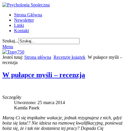
Strona Główna
Newsletter
Linki
Kontakt
Szukaj...
Menu
Jesteś tutaj:
Strona główna
Recenzje książek
W pułapce myśli –
recenzja
W pułapce myśli – recenzja
Szczegóły
Utworzono: 25 marca 2014
Kamila Pasek
Marzą Ci się tropikalne wakacje, jednak rezygnujesz z nich, gdyż
boisz się latać? Nie idziesz na rozmowę kwalifikacyjną, ponieważ
boisz się, że i tak nie dostaniesz tej pracy? Dopada Cię