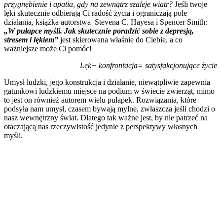
przygnębienie i apatia, gdy na zewnątrz szaleje wiatr?
Jeśli twoje
lęki skutecznie odbierają Ci radość życia i ograniczają pole
działania, książka autorstwa Stevena C. Hayesa i Spencer Smith:
„W pułapce myśli. Jak skutecznie poradzić sobie z depresją,
stresem i lękiem”
jest skierowana właśnie do Ciebie, a co
ważniejsze może Ci pomóc!
Lęk+ konfrontacja= satysfakcjonujące życie
Umysł ludzki, jego konstrukcja i działanie, niewątpliwie zapewnia
gatunkowi ludzkiemu miejsce na podium w świecie zwierząt, mimo
to jest on również autorem wielu pułapek. Rozwiązania, które
podsyła nam umysł, czasem bywają mylne, zwłaszcza jeśli chodzi o
nasz wewnętrzny świat. Dlatego tak ważne jest, by nie patrzeć na
otaczającą nas rzeczywistość jedynie z perspektywy własnych
myśli.