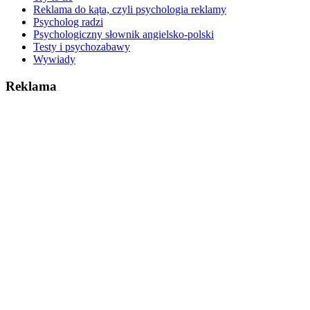
Reklama do kąta, czyli psychologia reklamy
Psycholog radzi
Psychologiczny słownik angielsko-polski
Testy i psychozabawy
Wywiady
Reklama