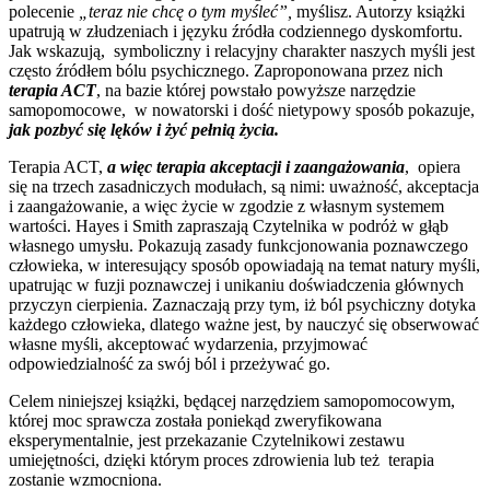
polecenie
„teraz nie chcę o tym myśleć”,
myślisz. Autorzy książki
upatrują w złudzeniach i języku źródła codziennego dyskomfortu.
Jak wskazują, symboliczny i relacyjny charakter naszych myśli jest
często źródłem bólu psychicznego. Zaproponowana przez nich
terapia ACT
, na bazie której powstało powyższe narzędzie
samopomocowe, w nowatorski i dość nietypowy sposób pokazuje,
jak pozbyć się lęków i żyć pełnią życia.
Terapia ACT,
a więc terapia akceptacji i zaangażowania
, opiera
się na trzech zasadniczych modułach, są nimi: uważność, akceptacja
i zaangażowanie, a więc życie w zgodzie z własnym systemem
wartości. Hayes i Smith zapraszają Czytelnika w podróż w głąb
własnego umysłu. Pokazują zasady funkcjonowania poznawczego
człowieka, w interesujący sposób opowiadają na temat natury myśli,
upatrując w fuzji poznawczej i unikaniu doświadczenia głównych
przyczyn cierpienia. Zaznaczają przy tym, iż ból psychiczny dotyka
każdego człowieka, dlatego ważne jest, by nauczyć się obserwować
własne myśli, akceptować wydarzenia, przyjmować
odpowiedzialność za swój ból i przeżywać go.
Celem niniejszej książki, będącej narzędziem samopomocowym,
której moc sprawcza została poniekąd zweryfikowana
eksperymentalnie, jest przekazanie Czytelnikowi zestawu
umiejętności, dzięki którym proces zdrowienia lub też terapia
zostanie wzmocniona.