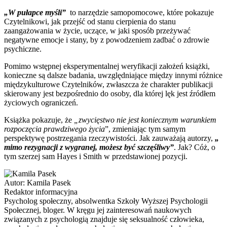
„W pułapce myśli”
to narzędzie samopomocowe, które pokazuje
Czytelnikowi, jak przejść od stanu cierpienia do stanu
zaangażowania w życie, uczące, w jaki sposób przeżywać
negatywne emocje i stany, by z powodzeniem zadbać o zdrowie
psychiczne.
Pomimo wstępnej eksperymentalnej weryfikacji założeń książki,
konieczne są dalsze badania, uwzględniające między innymi różnice
międzykulturowe Czytelników, zwłaszcza że charakter publikacji
skierowany jest bezpośrednio do osoby, dla której lęk jest źródłem
życiowych ograniczeń.
Książka pokazuje, że
„zwycięstwo nie jest koniecznym warunkiem
rozpoczęcia prawdziwego życia
”, zmieniając tym samym
perspektywę postrzegania rzeczywistości. Jak zauważają autorzy,
„
mimo rezygnacji z wygranej, możesz być szczęśliwy”
. Jak? Cóż, o
tym szerzej sam Hayes i Smith w przedstawionej pozycji.
Autor:
Kamila Pasek
Redaktor informacyjna
Psycholog społeczny, absolwentka Szkoły Wyższej Psychologii
Społecznej, bloger. W kręgu jej zainteresowań naukowych
związanych z psychologią znajduje się seksualność człowieka,