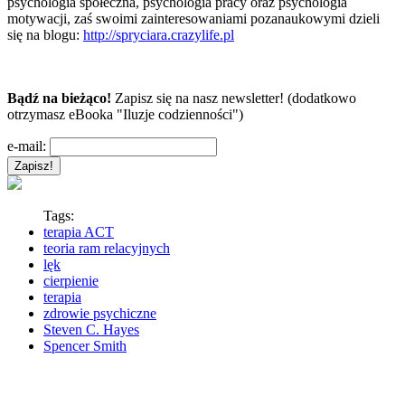
psychologia społeczna, psychologia pracy oraz psychologia
motywacji, zaś swoimi zainteresowaniami pozanaukowymi dzieli
się na blogu:
http://spryciara.crazylife.pl
Bądź na bieżąco!
Zapisz się na nasz newsletter! (dodatkowo
otrzymasz eBooka "Iluzje codzienności")
e-mail:
Tags:
terapia ACT
teoria ram relacyjnych
lęk
cierpienie
terapia
zdrowie psychiczne
Steven C. Hayes
Spencer Smith