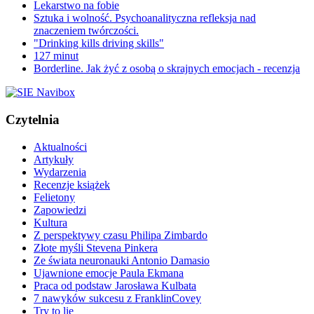
Lekarstwo na fobie
Sztuka i wolność. Psychoanalityczna refleksja nad
znaczeniem twórczości.
"Drinking kills driving skills"
127 minut
Borderline. Jak żyć z osobą o skrajnych emocjach - recenzja
Czytelnia
Aktualności
Artykuły
Wydarzenia
Recenzje książek
Felietony
Zapowiedzi
Kultura
Z perspektywy czasu Philipa Zimbardo
Złote myśli Stevena Pinkera
Ze świata neuronauki Antonio Damasio
Ujawnione emocje Paula Ekmana
Praca od podstaw Jarosława Kulbata
7 nawyków sukcesu z FranklinCovey
Try to lie