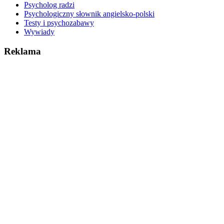
Psycholog radzi
Psychologiczny słownik angielsko-polski
Testy i psychozabawy
Wywiady
Reklama