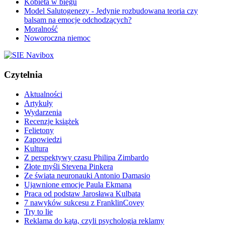
Kobieta w biegu
Model Salutogenezy - Jedynie rozbudowana teoria czy
balsam na emocje odchodzących?
Moralność
Noworoczna niemoc
Czytelnia
Aktualności
Artykuły
Wydarzenia
Recenzje książek
Felietony
Zapowiedzi
Kultura
Z perspektywy czasu Philipa Zimbardo
Złote myśli Stevena Pinkera
Ze świata neuronauki Antonio Damasio
Ujawnione emocje Paula Ekmana
Praca od podstaw Jarosława Kulbata
7 nawyków sukcesu z FranklinCovey
Try to lie
Reklama do kąta, czyli psychologia reklamy