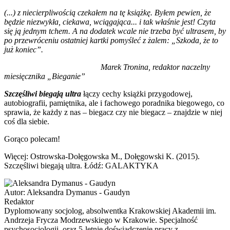
(...) z niecierpliwością czekałem na tę książkę. Byłem pewien, że
będzie niezwykła, ciekawa, wciągająca... i tak właśnie jest! Czyta
się ją jednym tchem. A na dodatek wcale nie trzeba być ultrasem, by
po przewróceniu ostatniej kartki pomyśleć z żalem: „Szkoda, że to
już koniec”.
Marek Tronina, redaktor naczelny
miesięcznika „Bieganie”
Szczęśliwi biegają ultra
łączy cechy książki przygodowej,
autobiografii, pamiętnika, ale i fachowego poradnika biegowego, co
sprawia, że każdy z nas – biegacz czy nie biegacz – znajdzie w niej
coś dla siebie.
Gorąco polecam!
Więcej: Ostrowska-Dołęgowska M., Dołęgowski K. (2015).
Szczęśliwi biegają ultra. Łódź: GALAKTYKA
Autor:
Aleksandra Dymanus - Gaudyn
Redaktor
Dyplomowany socjolog, absolwentka Krakowskiej Akademii im.
Andrzeja Frycza Modrzewskiego w Krakowie. Specjalność
psychosocjologii, oraz 5-letnie doświadczenie pracy z