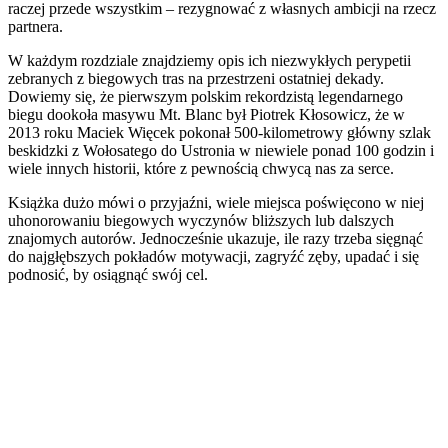
raczej przede wszystkim – rezygnować z własnych ambicji na rzecz
partnera.
W każdym rozdziale znajdziemy opis ich niezwykłych perypetii
zebranych z biegowych tras na przestrzeni ostatniej dekady.
Dowiemy się, że pierwszym polskim rekordzistą legendarnego
biegu dookoła masywu Mt. Blanc był Piotrek Kłosowicz, że w
2013 roku Maciek Więcek pokonał 500-kilometrowy główny szlak
beskidzki z Wołosatego do Ustronia w niewiele ponad 100 godzin i
wiele innych historii, które z pewnością chwycą nas za serce.
Książka dużo mówi o przyjaźni, wiele miejsca poświęcono w niej
uhonorowaniu biegowych wyczynów bliższych lub dalszych
znajomych autorów. Jednocześnie ukazuje, ile razy trzeba sięgnąć
do najgłębszych pokładów motywacji, zagryźć zęby, upadać i się
podnosić, by osiągnąć swój cel.