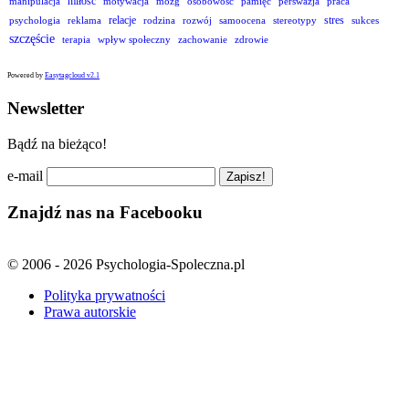
miłość
manipulacja
motywacja
mózg
osobowość
pamięć
perswazja
praca
relacje
stres
psychologia
reklama
rodzina
rozwój
samoocena
stereotypy
sukces
szczęście
terapia
wpływ społeczny
zachowanie
zdrowie
Powered by
Easytagcloud v2.1
Newsletter
Bądź na bieżąco!
e-mail
Znajdź nas na Facebooku
© 2006 - 2026 Psychologia-Spoleczna.pl
Polityka prywatności
Prawa autorskie