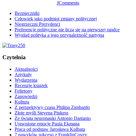
JComments
Bezpieczniki
Człowiek jako podmiot zmiany politycznej
Niegrzeczni Prezydenci
Preferencje polityczne nie liczą się na pierwszej randce
Wygląd polityka a jego przynależność partyjna
Czytelnia
Aktualności
Artykuły
Wydarzenia
Recenzje książek
Felietony
Zapowiedzi
Kultura
Z perspektywy czasu Philipa Zimbardo
Złote myśli Stevena Pinkera
Ze świata neuronauki Antonio Damasio
Ujawnione emocje Paula Ekmana
Praca od podstaw Jarosława Kulbata
7 nawyków sukcesu z FranklinCovey