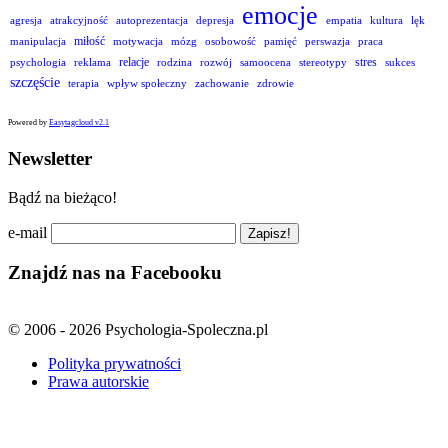
emocje
agresja
atrakcyjność
autoprezentacja
depresja
empatia
kultura
lęk
miłość
manipulacja
motywacja
mózg
osobowość
pamięć
perswazja
praca
relacje
stres
psychologia
reklama
rodzina
rozwój
samoocena
stereotypy
sukces
szczęście
terapia
wpływ społeczny
zachowanie
zdrowie
Powered by
Easytagcloud v2.1
Newsletter
Bądź na bieżąco!
e-mail
Znajdź nas na Facebooku
© 2006 - 2026 Psychologia-Spoleczna.pl
Polityka prywatności
Prawa autorskie