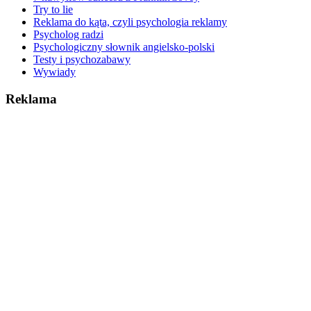
Try to lie
Reklama do kąta, czyli psychologia reklamy
Psycholog radzi
Psychologiczny słownik angielsko-polski
Testy i psychozabawy
Wywiady
Reklama