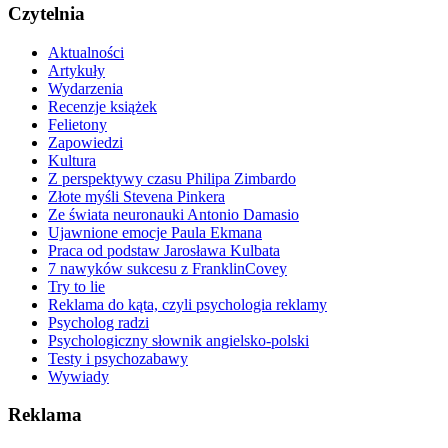
Czytelnia
Aktualności
Artykuły
Wydarzenia
Recenzje książek
Felietony
Zapowiedzi
Kultura
Z perspektywy czasu Philipa Zimbardo
Złote myśli Stevena Pinkera
Ze świata neuronauki Antonio Damasio
Ujawnione emocje Paula Ekmana
Praca od podstaw Jarosława Kulbata
7 nawyków sukcesu z FranklinCovey
Try to lie
Reklama do kąta, czyli psychologia reklamy
Psycholog radzi
Psychologiczny słownik angielsko-polski
Testy i psychozabawy
Wywiady
Reklama