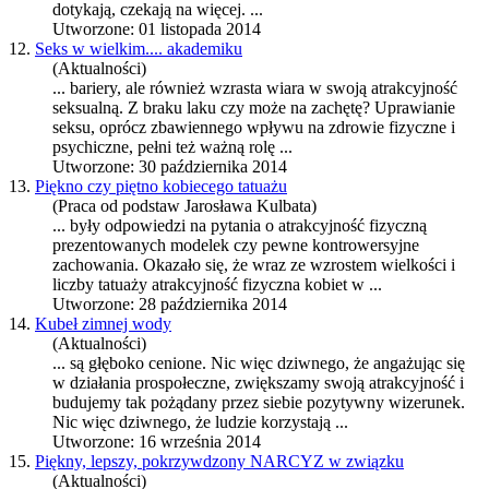
dotykają, czekają na więcej. ...
Utworzone: 01 listopada 2014
12.
Seks w wielkim.... akademiku
(Aktualności)
... bariery, ale również wzrasta wiara w swoją
atrakcyjność
seksualną. Z braku laku czy może na zachętę? Uprawianie
seksu, oprócz zbawiennego wpływu na zdrowie fizyczne i
psychiczne, pełni też ważną rolę ...
Utworzone: 30 października 2014
13.
Piękno czy piętno kobiecego tatuażu
(Praca od podstaw Jarosława Kulbata)
... były odpowiedzi na pytania o
atrakcyjność
fizyczną
prezentowanych modelek czy pewne kontrowersyjne
zachowania. Okazało się, że wraz ze wzrostem wielkości i
liczby tatuaży
atrakcyjność
fizyczna kobiet w ...
Utworzone: 28 października 2014
14.
Kubeł zimnej wody
(Aktualności)
... są głęboko cenione. Nic więc dziwnego, że angażując się
w działania prospołeczne, zwiększamy swoją
atrakcyjność
i
budujemy tak pożądany przez siebie pozytywny wizerunek.
Nic więc dziwnego, że ludzie korzystają ...
Utworzone: 16 września 2014
15.
Piękny, lepszy, pokrzywdzony NARCYZ w związku
(Aktualności)