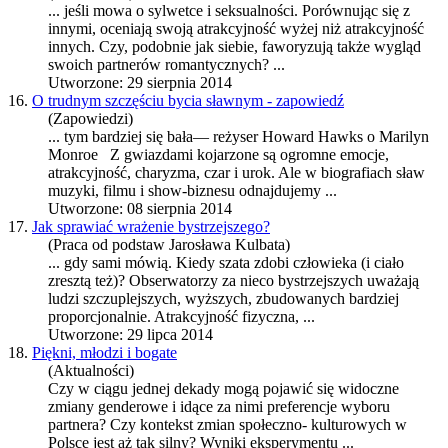
... jeśli mowa o sylwetce i seksualności. Porównując się z
innymi, oceniają swoją
atrakcyjność
wyżej niż
atrakcyjność
innych. Czy, podobnie jak siebie, faworyzują także wygląd
swoich partnerów romantycznych? ...
Utworzone: 29 sierpnia 2014
16.
O trudnym szczęściu bycia sławnym - zapowiedź
(Zapowiedzi)
... tym bardziej się bała— reżyser Howard Hawks o Marilyn
Monroe Z gwiazdami kojarzone są ogromne emocje,
atrakcyjność
, charyzma, czar i urok. Ale w biografiach sław
muzyki, filmu i show-biznesu odnajdujemy ...
Utworzone: 08 sierpnia 2014
17.
Jak sprawiać wrażenie bystrzejszego?
(Praca od podstaw Jarosława Kulbata)
... gdy sami mówią. Kiedy szata zdobi człowieka (i ciało
zresztą też)? Obserwatorzy za nieco bystrzejszych uważają
ludzi szczuplejszych, wyższych, zbudowanych bardziej
proporcjonalnie.
Atrakcyjność
fizyczna, ...
Utworzone: 29 lipca 2014
18.
Piękni, młodzi i bogate
(Aktualności)
Czy w ciągu jednej dekady mogą pojawić się widoczne
zmiany genderowe i idące za nimi preferencje wyboru
partnera? Czy kontekst zmian społeczno- kulturowych w
Polsce jest aż tak silny? Wyniki eksperymentu ...