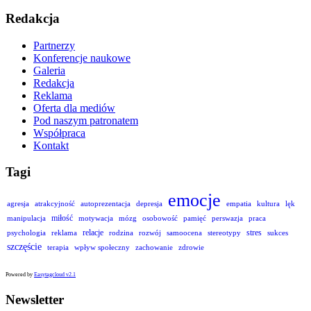
Redakcja
Partnerzy
Konferencje naukowe
Galeria
Redakcja
Reklama
Oferta dla mediów
Pod naszym patronatem
Współpraca
Kontakt
Tagi
emocje
agresja
atrakcyjność
autoprezentacja
depresja
empatia
kultura
lęk
miłość
manipulacja
motywacja
mózg
osobowość
pamięć
perswazja
praca
relacje
stres
psychologia
reklama
rodzina
rozwój
samoocena
stereotypy
sukces
szczęście
terapia
wpływ społeczny
zachowanie
zdrowie
Powered by
Easytagcloud v2.1
Newsletter