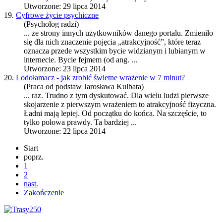
Utworzone: 29 lipca 2014
19.
Cyfrowe życie psychiczne
(Psycholog radzi)
... ze strony innych użytkowników danego portalu. Zmieniło
się dla nich znaczenie pojęcia „
atrakcyjność
”, które teraz
oznacza przede wszystkim bycie widzianym i lubianym w
internecie. Bycie fejmem (od ang. ...
Utworzone: 23 lipca 2014
20.
Lodołamacz - jak zrobić świetne wrażenie w 7 minut?
(Praca od podstaw Jarosława Kulbata)
... raz. Trudno z tym dyskutować. Dla wielu ludzi pierwsze
skojarzenie z pierwszym wrażeniem to
atrakcyjność
fizyczna.
Ładni mają lepiej. Od początku do końca. Na szczęście, to
tylko połowa prawdy. Ta bardziej ...
Utworzone: 22 lipca 2014
Start
poprz.
1
2
nast.
Zakończenie