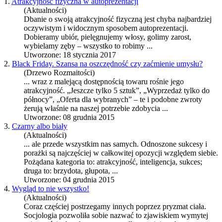
1.
Atrakcyjność fizyczna w autoprezentacji
(Aktualności)
Dbanie o swoją
atrakcyjność
fizyczną jest chyba najbardziej
oczywistym i widocznym sposobem autoprezentacji.
Dobieramy ubiór, pielęgnujemy włosy, golimy zarost,
wybielamy zęby – wszystko to robimy ...
Utworzone: 18 stycznia 2017
2.
Black Friday. Szansa na oszczędność czy zaćmienie umysłu?
(Drzewo Rozmaitości)
... wraz z malejącą dostępnością towaru rośnie jego
atrakcyjność
. „Jeszcze tylko 5 sztuk”, „Wyprzedaż tylko do
północy”, „Oferta dla wybranych” – te i podobne zwroty
żerują właśnie na naszej potrzebie zdobycia ...
Utworzone: 08 grudnia 2015
3.
Czarny albo biały
(Aktualności)
... ale przede wszystkim nas samych. Odnoszone sukcesy i
porażki są najczęściej w całkowitej opozycji względem siebie.
Pożądana kategoria to:
atrakcyjność
, inteligencja, sukces;
druga to: brzydota, głupota, ...
Utworzone: 04 grudnia 2015
4.
Wygląd to nie wszystko!
(Aktualności)
Coraz częściej postrzegamy innych poprzez pryzmat ciała.
Socjologia pozwoliła sobie nazwać to zjawiskiem wymytej