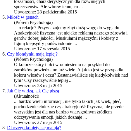
tożsamości, charakterystycznym dla rozwiniętych
społeczeństw. Ale wbrew temu, co ...
Utworzone: 28 października 2015
5.
Miłość w genach
(Piórem Psychologa)
... o relacje? Przywiązujemy zbyt dużą wagę do wyglądu.
Atrakcyjność
fizyczna jest niejako reklamą naszego zdrowia i
genów dobrej jakości. Muskularni mężczyźni i kobiety z
figurą klepsydry podświadomie ...
Utworzone: 17 września 2015
6.
Czy blondynki mają lepiej?
(Piórem Psychologa)
O kolorze skóry i płci w odniesieniu na przykład do
zarobków powiedziano już wiele. A jak to jest w przypadku
koloru włosów i oczu? Zastanawialiście się kiedykolwiek nad
tym? Czy rzeczywiście lepiej ...
Utworzone: 28 maja 2015
7.
Jak Cię widzą, tak Cię piszą
(Aktualności)
... bardzo wielu informacji, nie tylko takich jak wiek, płeć,
pochodzenie etniczne czy
atrakcyjność
fizyczna, ale przede
wszystkim jest dla nas bardzo wiarygodnym źródłem
odczytywania emocji, jakich doznaje ...
Utworzone: 27 maja 2015
8.
Dlaczego kobiety się malują?