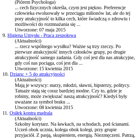
(Piórem Psychologa)
... cech fizycznych określa, czym jest piękno. Preferencje
człowieka ewoluowały w przeciągu milionów lat, ale do tej
pory
atrakcyjność
to kilka cech, które świadczą o zdrowiu i
możliwości do rozmnażania się ...
Utworzone: 07 maja 2015
9.
Higiena Umysłu - Praca zespołowa
(Aktualności)
... rzecz wspólnego wysiłku? Ważne są trzy rzeczy. Po
pierwsze
atrakcyjność
innych członków grupy, po drugie
atrakcyjność
samego zadania. Gdy coś jest dla nas atrakcyjne,
gdy coś nas pociąga, coś jest dla ...
Utworzone: 15 kwietnia 2015
10.
Dziara: + 5 do atrakcyjności
(Aktualności)
Mają je wszyscy: starzy, młodzi, sławni, hipsterzy, politycy.
Tatuaże stają się coraz bardziej modne. Czy to, gdzie je
robimy, może zwiększać naszą
atrakcyjność
? Kiedyś były
uważane za symbol braku ...
Utworzone: 08 kwietnia 2015
11.
Osiłek kontra mądrala
(Aktualności)
Szkolny korytarz. Na ławkach, na schodach, pod ścianami.
Uczeń obok ucznia, kolega obok kolegi, przy grupie
przyjaciół. Z pasją, skupieniem, energią. Niezmęczeni. Patrzą,